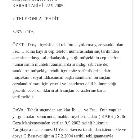
KARAR TARİHİ. 22.9.2005
> TELEFONLA TEHDİT.
5237/m.106
ÖZET : Dosya içerisindeki telefon kayıtlarına göre sanıklardan
Fer..... adına kayıtlı cep telefon numarasından suç tarihinden
öncesinde duygusal arkadaşlık yaptığı müştekinin cep telefon
numarasının muhtelif zamanlarda arandığı sabit ise de;
sanıkların müştekiye tehdit içerir söz sarfettiklerine dair
müştekinin soyut iddiasından başka sanıkların bu suçtan
cezalandırılması için yeterli ve inandırıcı delil bulunmadığı
gözetilmeden sanıkların atılı suçtan beraatlerine karar
verilmelidir.
DAVA : Tehdit suçundan sanıklar İb...... ve Fer....i'nin yapılan
yargılamaları sonucunda; mahkumiyetlerine dair ( KARS ) Sulh
Ceza Mahkemesinden verilen 9.9.2002 tarihli hükmün
Yargıtayca incelenmesi O Yer C.Savcısı tarafından istenmekle ve
dosya C.Başsavcılığının 27.2.2004 tarihli tebliğnamesiyle