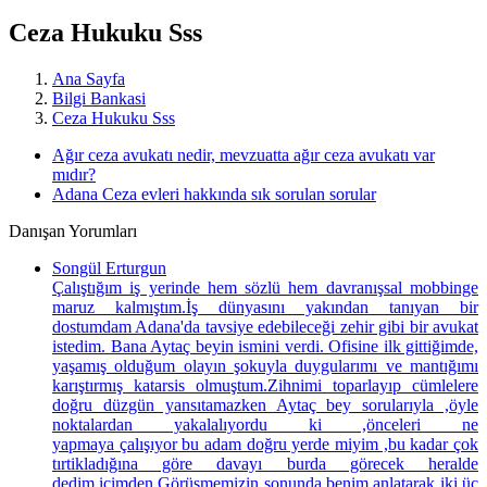
Ceza Hukuku Sss
Ana Sayfa
Bilgi Bankasi
Ceza Hukuku Sss
Ağır ceza avukatı nedir, mevzuatta ağır ceza avukatı var
mıdır?
Adana Ceza evleri hakkında sık sorulan sorular
Danışan Yorumları
Songül Erturgun
Çalıştığım iş yerinde hem sözlü hem davranışsal mobbinge
maruz kalmıştım.İş dünyasını yakından tanıyan bir
dostumdam Adana'da tavsiye edebileceği zehir gibi bir avukat
istedim. Bana Aytaç beyin ismini verdi. Ofisine ilk gittiğimde,
yaşamış olduğum olayın şokuyla duygularımı ve mantığımı
karıştırmış katarsis olmuştum.Zihnimi toparlayıp cümlelere
doğru düzgün yansıtamazken Aytaç bey sorularıyla ,öyle
noktalardan yakalalıyordu ki ,önceleri ne
yapmaya çalışıyor bu adam doğru yerde miyim ,bu kadar çok
tırtikladığına göre davayı burda görecek heralde
dedim içimden.Görüşmemizin sonunda benim anlatarak iki üç