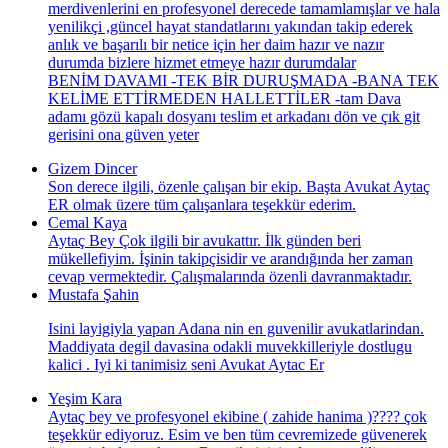
merdivenlerini en profesyonel derecede tamamlamışlar ve hala
yenilikçi ,güncel hayat standatlarını yakından takip ederek
anlık ve başarılı bir netice için her daim hazır ve nazır
durumda bizlere hizmet etmeye hazır durumdalar
BENİM DAVAMI -TEK BİR DURUŞMADA -BANA TEK
KELİME ETTİRMEDEN HALLETTİLER -tam Dava
adamı gözü kapalı dosyanı teslim et arkadanı dön ve çık git
gerisini ona güven yeter
Gizem Dincer
Son derece ilgili, özenle çalışan bir ekip. Başta Avukat Aytaç
ER olmak üzere tüm çalışanlara teşekkür ederim.
Cemal Kaya
Aytaç Bey Çok ilgili bir avukattır. İlk günden beri
mükellefiyim. İşinin takipçisidir ve arandığında her zaman
cevap vermektedir. Çalışmalarında özenli davranmaktadır.
Mustafa Şahin
Isini layigiyla yapan Adana nin en guvenilir avukatlarindan.
Maddiyata degil davasina odakli muvekkilleriyle dostlugu
kalici . Iyi ki tanimisiz seni Avukat Aytac Er
Yeşim Kara
Aytaç bey ve profesyonel ekibine ( zahide hanima )???? çok
teşekkür ediyoruz. Esim ve ben tüm cevremizede güvenerek