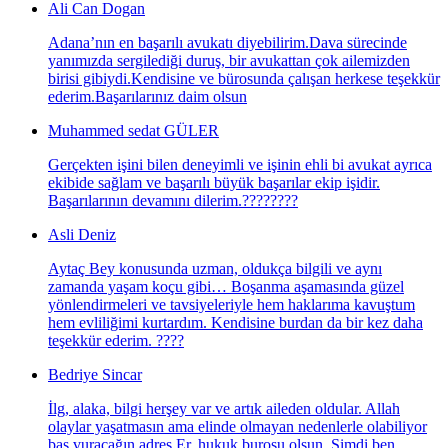
Ali Can Dogan
Adana’nın en başarılı avukatı diyebilirim.Dava sürecinde
yanımızda sergilediği duruş, bir avukattan çok ailemizden
birisi gibiydi.Kendisine ve bürosunda çalışan herkese teşekkür
ederim.Başarılarınız daim olsun
Muhammed sedat GÜLER
Gerçekten işini bilen deneyimli ve işinin ehli bi avukat ayrıca
ekibide sağlam ve başarılı büyük başarılar ekip işidir.
Başarılarının devamını dilerim.????????
Asli Deniz
Aytaç Bey konusunda uzman, oldukça bilgili ve aynı
zamanda yaşam koçu gibi… Boşanma aşamasında güzel
yönlendirmeleri ve tavsiyeleriyle hem haklarıma kavuştum
hem evliliğimi kurtardım. Kendisine burdan da bir kez daha
teşekkür ederim. ????
Bedriye Sincar
İlg, alaka, bilgi herşey var ve artık aileden oldular. Allah
olaylar yaşatmasın ama elinde olmayan nedenlerle olabiliyor
baş vuracağın adres Er. hukuk burosu olsun. Şimdi ben