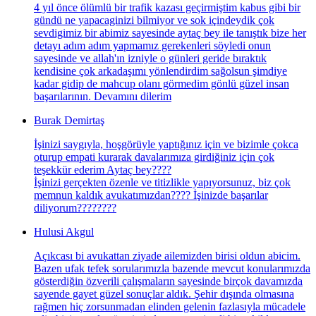
4 yıl önce ölümlü bir trafik kazası geçirmiştim kabus gibi bir
gündü ne yapacaginizi bilmiyor ve sok içindeydik çok
sevdigimiz bir abimiz sayesinde aytaç bey ile tanıştık bize her
detayı adım adım yapmamız gerekenleri söyledi onun
sayesinde ve allah'ın izniyle o günleri geride bıraktık
kendisine çok arkadaşımı yönlendirdim sağolsun şimdiye
kadar gidip de mahcup olanı görmedim gönlü güzel insan
başarılarının. Devamını dilerim
Burak Demirtaş
İşinizi saygıyla, hoşgörüyle yaptığınız için ve bizimle çokca
oturup empati kurarak davalarımıza girdiğiniz için çok
teşekkür ederim Aytaç bey????
İşinizi gerçekten özenle ve titizlikle yapıyorsunuz, biz çok
memnun kaldık avukatımızdan???? İşinizde başarılar
diliyorum????????
Hulusi Akgul
Açıkcası bi avukattan ziyade ailemizden birisi oldun abicim.
Bazen ufak tefek sorularımızla bazende mevcut konularımızda
gösterdiğin özverili çalışmaların sayesinde birçok davamızda
sayende gayet güzel sonuçlar aldık. Şehir dışında olmasına
rağmen hiç zorsunmadan elinden gelenin fazlasıyla mücadele