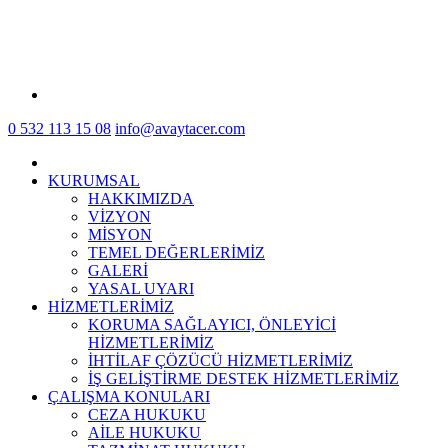
0 532 113 15 08
info@avaytacer.com
KURUMSAL
HAKKIMIZDA
VİZYON
MİSYON
TEMEL DEĞERLERİMİZ
GALERİ
YASAL UYARI
HİZMETLERİMİZ
KORUMA SAĞLAYICI, ÖNLEYİCİ
HİZMETLERİMİZ
İHTİLAF ÇÖZÜCÜ HİZMETLERİMİZ
İŞ GELİŞTİRME DESTEK HİZMETLERİMİZ
ÇALIŞMA KONULARI
CEZA HUKUKU
AİLE HUKUKU