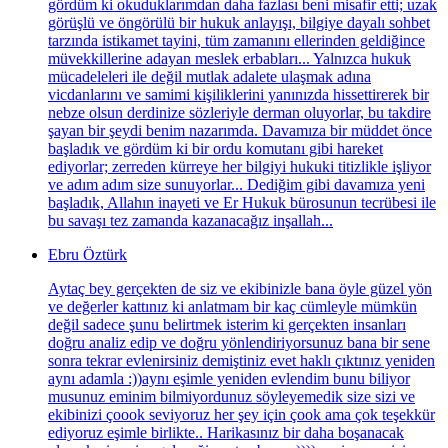
gördüm ki okuduklarımdan daha fazlası beni misafir etti; uzak
görüşlü ve öngörülü bir hukuk anlayışı, bilgiye dayalı sohbet
tarzında istikamet tayini, tüm zamanını ellerinden geldiğince
müvekkillerine adayan meslek erbabları... Yalnızca hukuk
mücadeleleri ile değil mutlak adalete ulaşmak adına
vicdanlarını ve samimi kişiliklerini yanınızda hissettirerek bir
nebze olsun derdinize sözleriyle derman oluyorlar, bu takdire
şayan bir şeydi benim nazarımda. Davamıza bir müddet önce
başladık ve gördüm ki bir ordu komutanı gibi hareket
ediyorlar; zerreden kürreye her bilgiyi hukuki titizlikle işliyor
ve adım adım size sunuyorlar... Dediğim gibi davamıza yeni
başladık, Allahın inayeti ve Er Hukuk bürosunun tecrübesi ile
bu savaşı tez zamanda kazanacağız inşallah...
Ebru Öztürk
Aytaç bey gerçekten de siz ve ekibinizle bana öyle güzel yön
ve değerler kattınız ki anlatmam bir kaç cümleyle mümkün
değil sadece şunu belirtmek isterim ki gerçekten insanları
doğru analiz edip ve doğru yönlendiriyorsunuz bana bir sene
sonra tekrar evlenirsiniz demiştiniz evet haklı çıktınız yeniden
aynı adamla :))aynı eşimle yeniden evlendim bunu biliyor
musunuz eminim bilmiyordunuz söyleyemedik size sizi ve
ekibinizi çoook seviyoruz her şey için çook ama çok teşekkür
ediyoruz eşimle birlikte.. Harikasınız bir daha boşanacak