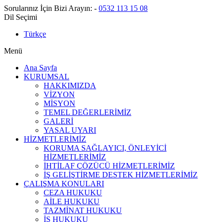
Sorularınız İçin Bizi Arayın:
-
0532 113 15 08
Dil Seçimi
Türkçe
Menü
Ana Sayfa
KURUMSAL
HAKKIMIZDA
VİZYON
MİSYON
TEMEL DEĞERLERİMİZ
GALERİ
YASAL UYARI
HİZMETLERİMİZ
KORUMA SAĞLAYICI, ÖNLEYİCİ
HİZMETLERİMİZ
İHTİLAF ÇÖZÜCÜ HİZMETLERİMİZ
İŞ GELİŞTİRME DESTEK HİZMETLERİMİZ
ÇALIŞMA KONULARI
CEZA HUKUKU
AİLE HUKUKU
TAZMİNAT HUKUKU
İŞ HUKUKU