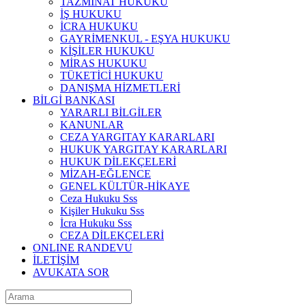
TAZMİNAT HUKUKU
İŞ HUKUKU
İCRA HUKUKU
GAYRİMENKUL - EŞYA HUKUKU
KİŞİLER HUKUKU
MİRAS HUKUKU
TÜKETİCİ HUKUKU
DANIŞMA HİZMETLERİ
BİLGİ BANKASI
YARARLI BİLGİLER
KANUNLAR
CEZA YARGITAY KARARLARI
HUKUK YARGITAY KARARLARI
HUKUK DİLEKÇELERİ
MİZAH-EĞLENCE
GENEL KÜLTÜR-HİKAYE
Ceza Hukuku Sss
Kişiler Hukuku Sss
İcra Hukuku Sss
CEZA DİLEKÇELERİ
ONLINE RANDEVU
İLETİŞİM
AVUKATA SOR