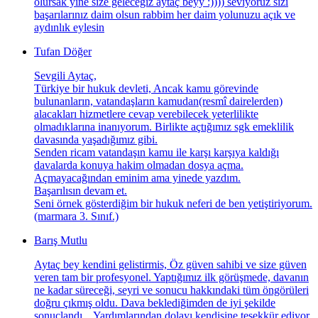
olursak yine size geleceğiz aytaç beyy :)))) seviyoruz sizi
başarılarınız daim olsun rabbim her daim yolunuzu açık ve
aydınlık eylesin
Tufan Döğer
Sevgili Aytaç,
Türkiye bir hukuk devleti, Ancak kamu görevinde
bulunanların, vatandaşların kamudan(resmî dairelerden)
alacakları hizmetlere cevap verebilecek yeterlilikte
olmadıklarına inanıyorum. Birlikte açtığımız sgk emeklilik
davasında yaşadığımız gibi.
Senden ricam vatandaşın kamu ile karşı karşıya kaldığı
davalarda konuya hakim olmadan dosya açma.
Açmayacağından eminim ama yinede yazdım.
Başarılısın devam et.
Seni örnek gösterdiğim bir hukuk neferi de ben yetiştiriyorum.
(marmara 3. Sınıf.)
Barış Mutlu
Aytaç bey kendini gelistirmis, Öz güven sahibi ve size güven
veren tam bir profesyonel. Yaptığımız ilk görüşmede, davanın
ne kadar süreceği, seyri ve sonucu hakkındaki tüm öngörüleri
doğru çıkmış oldu. Dava beklediğimden de iyi şekilde
sonuçlandı. . Yardımlarından dolayı kendisine teşekkür ediyor