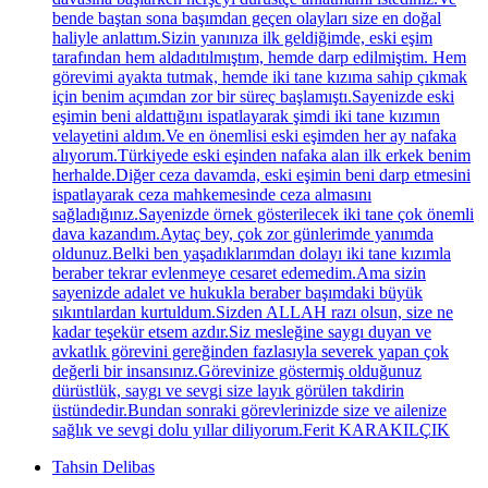
bende baştan sona başımdan geçen olayları size en doğal
haliyle anlattım.Sizin yanınıza ilk geldiğimde, eski eşim
tarafından hem aldadıtılmıştım, hemde darp edilmiştim. Hem
görevimi ayakta tutmak, hemde iki tane kızıma sahip çıkmak
için benim açımdan zor bir süreç başlamıştı.Sayenizde eski
eşimin beni aldattığını ispatlayarak şimdi iki tane kızımın
velayetini aldım.Ve en önemlisi eski eşimden her ay nafaka
alıyorum.Türkiyede eski eşinden nafaka alan ilk erkek benim
herhalde.Diğer ceza davamda, eski eşimin beni darp etmesini
ispatlayarak ceza mahkemesinde ceza almasını
sağladığınız.Sayenizde örnek gösterilecek iki tane çok önemli
dava kazandım.Aytaç bey, çok zor günlerimde yanımda
oldunuz.Belki ben yaşadıklarımdan dolayı iki tane kızımla
beraber tekrar evlenmeye cesaret edemedim.Ama sizin
sayenizde adalet ve hukukla beraber başımdaki büyük
sıkıntılardan kurtuldum.Sizden ALLAH razı olsun, size ne
kadar teşekür etsem azdır.Siz mesleğine saygı duyan ve
avkatlık görevini gereğinden fazlasıyla severek yapan çok
değerli bir insansınız.Görevinize göstermiş olduğunuz
dürüstlük, saygı ve sevgi size layık görülen takdirin
üstündedir.Bundan sonraki görevlerinizde size ve ailenize
sağlık ve sevgi dolu yıllar diliyorum.Ferit KARAKILÇIK
Tahsin Delibas