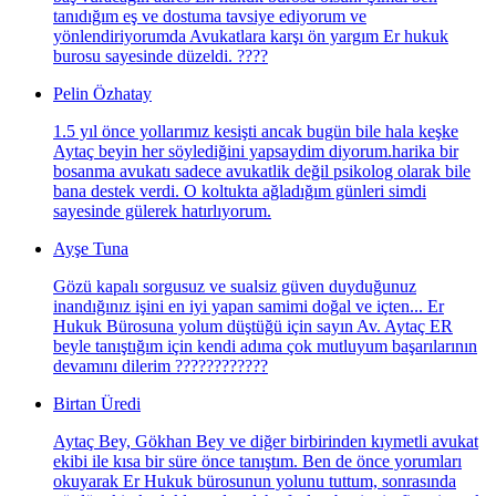
tanıdığım eş ve dostuma tavsiye ediyorum ve
yönlendiriyorumda Avukatlara karşı ön yargım Er hukuk
burosu sayesinde düzeldi. ????
Pelin Özhatay
1.5 yıl önce yollarımız kesişti ancak bugün bile hala keşke
Aytaç beyin her söylediğini yapsaydim diyorum.harika bir
bosanma avukatı sadece avukatlik değil psikolog olarak bile
bana destek verdi. O koltukta ağladığım günleri simdi
sayesinde gülerek hatırlıyorum.
Ayşe Tuna
Gözü kapalı sorgusuz ve sualsiz güven duyduğunuz
inandığınız işini en iyi yapan samimi doğal ve içten... Er
Hukuk Bürosuna yolum düştüğü için sayın Av. Aytaç ER
beyle tanıştığım için kendi adıma çok mutluyum başarılarının
devamını dilerim ????????????
Birtan Üredi
Aytaç Bey, Gökhan Bey ve diğer birbirinden kıymetli avukat
ekibi ile kısa bir süre önce tanıştım. Ben de önce yorumları
okuyarak Er Hukuk bürosunun yolunu tuttum, sonrasında