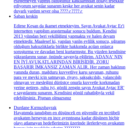
esirgemeyen yapmış olduğunuz katkılarından dolayı teşekkür
ediyorum saygılar sunarım keşke her avukat senin kadar
duyarlı yardım sever olsa ????‍♂️????‍♂️
Şaban keskin
Edirne Keşan da ikamet etmekteyim. Sayın Avukat Aytaç Er'i
internetten yaptığım araştırmalar sonucu buldum. Kendisi
2013 yılından beri vekilliğimi yapmakta ve halen devam
etmektedir. Maalesef ki, yapılan yanlış evlilik sonucu, uğramış
olduğum haksızlıklarla birlikte hakkımda açılan onlarca
soruşturma ve davadan beni kurtarmıştır. Bu yüzden kendisine
şükranlarımı sunar, önünde saygıyla eğilirim. ADANA' NIN
EN İYİ AVUKATLARINDAN BİRİSİDİR. ZORU
BAŞARIR İMKANSIZ ZAMAN ALIR. Her zaman haklının
yanında duran, mağduru kuvvetliye karşı savunan, ruhunu
para ve mevki için satmayan, riyayı, şakşakçılığı, yalancılığı
olmayan ve mesleğini dürüstçe onurla kuvvetle korkmadan
yerine getiren, ruhu iyi, gönlü zengin sayın Avukat Aytaç ER'
e saygılarımı sunarım. Kendisini gönül rahatlığıyla vekil
edebilirsiniz. Pişman olmazsınız
Durdane Kırmızıbayrak
Hayatımda tanıdığım en düşünceli en güvenilir en tecrübeli
avukatım herşeyın en ince ayrıntısına kadar düşünen hiçbir
olayı atlamayan hedeflerimizin üzerinde ilerlerleyen avukatım