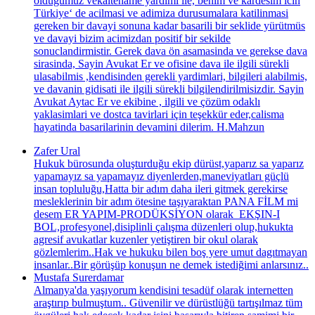
oldugumuz vekaltename yardimi ile, benim ve kardesim icin
Türkiye‘ de acilmasi ve adimiza durusumalara katilinmasi
gereken bir davayi sonuna kadar basarili bir seklide yürütmüs
ve davayi bizim acimizdan positif bir sekilde
sonuclandirmistir. Gerek dava ön asamasinda ve gerekse dava
sirasinda, Sayin Avukat Er ve ofisine dava ile ilgili sürekli
ulasabilmis ,kendisinden gerekli yardimlari, bilgileri alabilmis,
ve davanin gidisati ile ilgili sürekli bilgilendirilmisizdir. Sayin
Avukat Aytac Er ve ekibine , ilgili ve çözüm odaklı
yaklasimlari ve dostca tavirlari için teşekkür eder,calisma
hayatinda basarilarinin devamini dilerim. H.Mahzun
Zafer Ural
Hukuk bürosunda oluşturduğu ekip dürüst,yaparız sa yaparız
yapamayız sa yapamayız diyenlerden,maneviyatları güçlü
insan topluluğu,Hatta bir adım daha ileri gitmek gerekirse
mesleklerinin bir adım ötesine taşıyaraktan PANA FİLM mi
desem ER YAPIM-PRODÜKSİYON olarak EKŞIN-I
BOL,profesyonel,disiplinli çalışma düzenleri olup,hukukta
agresif avukatlar kuzenler yetiştiren bir okul olarak
gözlemlerim..Hak ve hukuku bilen boş yere umut dagıtmayan
insanlar..Bir görüşüp konuşun ne demek istediğimi anlarsınız..
Mustafa Surerdamar
Almanya'da yaşıyorum kendisini tesadüf olarak internetten
araştırıp bulmuştum.. Güvenilir ve dürüstlüğü tartışılmaz tüm