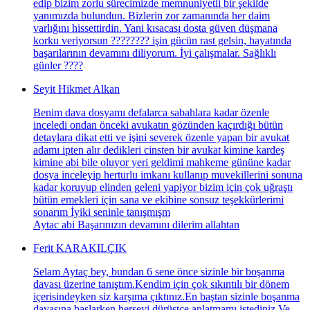
edip bizim zorlu sürecimizde memnuniyetli bir şekilde
yanımızda bulundun. Bizlerin zor zamanında her daim
varlığını hissettirdin. Yani kısacası dosta güven düşmana
korku veriyorsun ???????? işin gücün rast gelsin, hayatında
başarılarının devamını diliyorum. İyi çalışmalar. Sağlıklı
günler ????
Seyit Hikmet Alkan
Benim dava dosyamı defalarca sabahlara kadar özenle
inceledi ondan önceki avukatın gözünden kaçırdığı bütün
detaylara dikat etti ve işini severek özenle yapan bir avukat
adamı ipten alır dedikleri cinsten bir avukat kimine kardeş
kimine abi bile oluyor yeri geldimi mahkeme gününe kadar
dosya inceleyip herturlu imkanı kullanıp muvekillerini sonuna
kadar koruyup elinden geleni yapiyor bizim için çok uğraştı
bütün emekleri için sana ve ekibine sonsuz teşekkürlerimi
sonarım İyiki seninle tanışmışm
Aytac abi Başarınızın devamını dilerim allahtan
Ferit KARAKILÇIK
Selam Aytaç bey, bundan 6 sene önce sizinle bir boşanma
davası üzerine tanıştım.Kendim için çok sıkıntılı bir dönem
içerisindeyken siz karşıma çıktınız.En baştan sizinle boşanma
davasına başlarken herşeyi dürüstçe anlatmamı istediniz.Ve