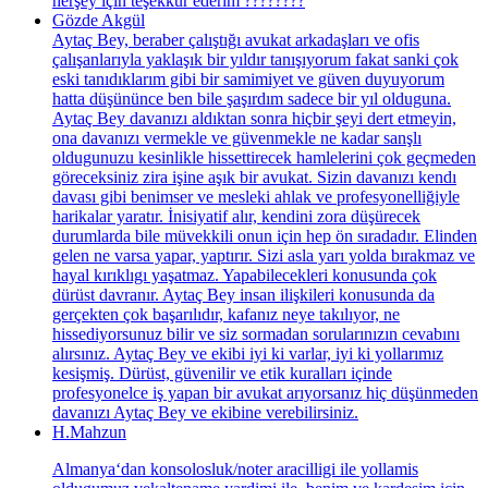
herşey için teşekkür ederim ????????
Gözde Akgül
Aytaç Bey, beraber çalıştığı avukat arkadaşları ve ofis
çalışanlarıyla yaklaşık bir yıldır tanışıyorum fakat sanki çok
eski tanıdıklarım gibi bir samimiyet ve güven duyuyorum
hatta düşününce ben bile şaşırdım sadece bir yıl olduguna.
Aytaç Bey davanızı aldıktan sonra hiçbir şeyi dert etmeyin,
ona davanızı vermekle ve güvenmekle ne kadar sanşlı
oldugunuzu kesinlikle hissettirecek hamlelerini çok geçmeden
göreceksiniz zira işine aşık bir avukat. Sizin davanızı kendı
davası gibi benimser ve mesleki ahlak ve profesyonelliğiyle
harikalar yaratır. İnisiyatif alır, kendini zora düşürecek
durumlarda bile müvekkili onun için hep ön sıradadır. Elinden
gelen ne varsa yapar, yaptırır. Sizi asla yarı yolda bırakmaz ve
hayal kırıklıgı yaşatmaz. Yapabilecekleri konusunda çok
dürüst davranır. Aytaç Bey insan ilişkileri konusunda da
gerçekten çok başarılıdır, kafanız neye takılıyor, ne
hissediyorsunuz bilir ve siz sormadan sorularınızın cevabını
alırsınız. Aytaç Bey ve ekibi iyi ki varlar, iyi ki yollarımız
kesişmiş. Dürüst, güvenilir ve etik kuralları içinde
profesyonelce iş yapan bir avukat arıyorsanız hiç düşünmeden
davanızı Aytaç Bey ve ekibine verebilirsiniz.
H.Mahzun
Almanya‘dan konsolosluk/noter aracilligi ile yollamis