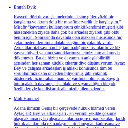
Emrah Dylk
Kasvetli dört duvar işletmelerinin aksine güler yüzlü bir
karşılama ve ikram dolu bir misafirperverlik ile karşılaştım.”
Misafir “kavramını kullanıyorum çünkü kendimi müşteri gibi
hissetmekten ziyade daha çok bir arkadaş ziyareti gibi oldu
benim için. Sonrasında davamla olan alakalar hususunda hiç
çekinmeden derdimi anlatabileceğim bir yakınlık vardı.
Avukatlar bizi savunan hiç tanımadığımız insanlardır ve biz
gayr-ı ihtiyari yabancı sandıklarımıza içimizi tam anlamıyla
dökemeyiz. Bu da bizim ve davamızın anlaşılabilirliği
açısından her zaman güçlük çıkartır diye düşünüyorum. Aytaç
Bey ve çalışma arkadaşları iş ahlakı konusunda tüm bu
sorunlarımızı daha önceden biliyormuş gibi yakınlık
göstererek bizim rahatlamamıza yardımcı olmuştur. Saygılı
tutum,alakalı davranış , iş ahlakı ve sayamadığım bir çok
özellikleriyle kendisi artık ailemizdir,ailemizdendir.
Muh Hammet
Adana ilimizin Geniş bir çerçevede hukuk hizmeti veren
Aytaç ER Bey ve arkadaşları , en verimli şekilde çözüme
ulaşmak amacıyla çalışma alanlarına göre organize olan ,farklı
hukuk alanlarında uzmanlaşmış bir danışman kadrosuna ve