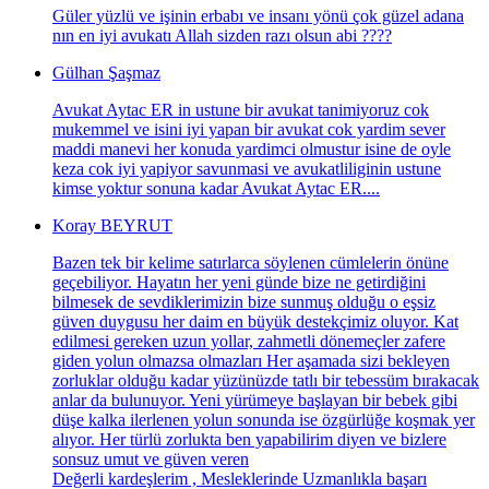
Güler yüzlü ve işinin erbabı ve insanı yönü çok güzel adana
nın en iyi avukatı Allah sizden razı olsun abi ????
Gülhan Şaşmaz
Avukat Aytac ER in ustune bir avukat tanimiyoruz cok
mukemmel ve isini iyi yapan bir avukat cok yardim sever
maddi manevi her konuda yardimci olmustur isine de oyle
keza cok iyi yapiyor savunmasi ve avukatliliginin ustune
kimse yoktur sonuna kadar Avukat Aytac ER....
Koray BEYRUT
Bazen tek bir kelime satırlarca söylenen cümlelerin önüne
geçebiliyor. Hayatın her yeni günde bize ne getirdiğini
bilmesek de sevdiklerimizin bize sunmuş olduğu o eşsiz
güven duygusu her daim en büyük destekçimiz oluyor. Kat
edilmesi gereken uzun yollar, zahmetli dönemeçler zafere
giden yolun olmazsa olmazları Her aşamada sizi bekleyen
zorluklar olduğu kadar yüzünüzde tatlı bir tebessüm bırakacak
anlar da bulunuyor. Yeni yürümeye başlayan bir bebek gibi
düşe kalka ilerlenen yolun sonunda ise özgürlüğe koşmak yer
alıyor. Her türlü zorlukta ben yapabilirim diyen ve bizlere
sonsuz umut ve güven veren
Değerli kardeşlerim , Mesleklerinde Uzmanlıkla başarı