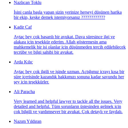
Nazlıcan Toklu
İşini canla başla yapan sizin yerinize herşeyi düşünen harika
bir ekip, keşke demek istemiyorsanız ????????????
Kadir Caf
Aytaç bey çok başarılı bir avukat. Dava süresince ilgi ve
alakası için teşekkür ederim. Allah göstermesin ama
mahkemelik bir işi olanlar için düşünmeden tercih edilebilecek
tecrübe ve bilgi sahibi bir avukat.
Arda Kılıç
Aytaç bey çok ilgili ve işinde uzman. Açtığımız icrayı kısa bir
süre içerisinde kazandık hakkımızı sonuna kadar savundu her
şey için teşekkürler.
Ali Paracha
Very learned and helpful lawyer to tackle all the issues. Very
detailed and helpful. Tüm sorunların üstesinden gelmek için
çok bilgili ve yardımsever bir avukat. Çok detaylı ve faydalı.
Nazım Yıldıran