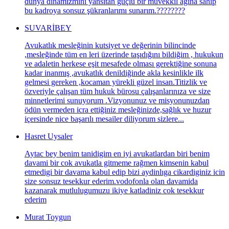
dünya dinamizmini yansıtan güçlü bir müvekkil ağına sahip
bu kadroya sonsuz şükranlarımı sunarım.????????
SUVARİBEY
Avukatlık mesleğinin kutsiyet ve değerinin bilincinde
,mesleğinde tüm en leri üzerinde taşıdığını bildiğim , hukukun
ve adaletin herkese eşit mesafede olması gerektiğine sonuna
kadar inanmış ,avukatlık denildiğinde akla kesinlikle ilk
gelmesi gereken ,kocaman yürekli güzel insan.Titizlik ve
özveriyle çalışan tüm hukuk bürosu çalışanlarınıza ve size
minnetlerimi sunuyorum .Vizyonunuz ve misyonunuzdan
ödün vermeden icra ettiğiniz mesleğinizde,sağlık ve huzur
içersinde nice başarılı mesailer diliyorum sizlere...
Hasret Uysaler
Aytac bey benim tanidigim en iyi avukatlardan biri benim
davami bir cok avukatla gitmeme rağmen kimsenin kabul
etmedigi bir davama kabul edip bizi aydinlıga cikardiginiz icin
size sonsuz tesekkur ederim.vodofonla olan davamida
kazanarak mutlulugumuzu ikiye katladiniz cok tesekkur
ederim
Murat Toygun