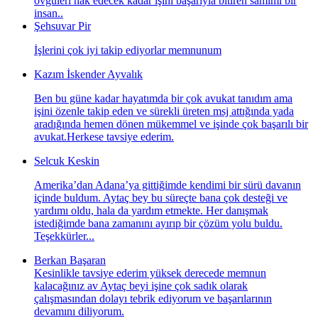
övgüleri hak edecek kadar işini başarıyla bitiren samimi bir
insan..
Şehsuvar Pir
İşlerini çok iyi takip ediyorlar memnunum
Kazım İskender Ayvalık
Ben bu güne kadar hayatımda bir çok avukat tanıdım ama
işini özenle takip eden ve sürekli üreten msj attığında yada
aradığında hemen dönen mükemmel ve işinde çok başarılı bir
avukat.Herkese tavsiye ederim.
Selcuk Keskin
Amerika’dan Adana’ya gittiğimde kendimi bir sürü davanın
içinde buldum. Aytaç bey bu süreçte bana çok desteği ve
yardımı oldu, hala da yardım etmekte. Her danışmak
istediğimde bana zamanını ayırıp bir çözüm yolu buldu.
Teşekkürler...
Berkan Başaran
Kesinlikle tavsiye ederim yüksek derecede memnun
kalacağınız av Aytaç beyi işine çok sadık olarak
çalışmasından dolayı tebrik ediyorum ve başarılarının
devamını diliyorum.