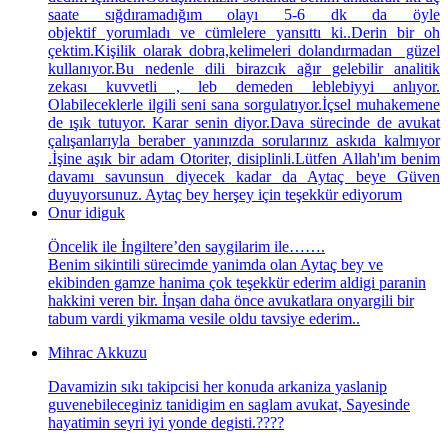
saate sığdıramadığım olayı 5-6 dk da öyle
objektif yorumladı ve cümlelere yansıttı ki..Derin bir oh
çektim.Kişilik olarak dobra,kelimeleri dolandırmadan güzel
kullanıyor.Bu nedenle dili birazcık ağır gelebilir analitik
zekası kuvvetli , leb demeden leblebiyyi anlıyor.
Olabileceklerle ilgili seni sana sorgulatıyor.İçsel muhakemene
de ışık tutuyor. Karar senin diyor.Dava sürecinde de avukat
çalışanlarıyla beraber yanınızda sorularınız askıda kalmıyor
.İşine aşık bir adam Otoriter, disiplinli.Lütfen Allah'ım benim
davamı savunsun diyecek kadar da Aytaç beye Güven
duyuyorsunuz. Aytaç bey herşey için teşekkür ediyorum
Onur idiguk
Öncelik ile İngiltere’den saygilarim ile…….
Benim sikintili sürecimde yanimda olan Aytaç bey ve
ekibinden gamze hanima çok teşekkür ederim aldigi paranin
hakkini veren bir. İnşan daha önce avukatlara onyargili bir
tabum vardi yikmama vesile oldu tavsiye ederim..
Mihrac Akkuzu
Davamizin sıkı takipcisi her konuda arkaniza yaslanip
guvenebileceginiz tanidigim en saglam avukat, Sayesinde
hayatimin seyri iyi yonde degisti.????