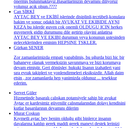
önermiş bulunmaktayız.Basarilarinizin devamını diliyoruz
yolunuz açık olsun.????
Can ŞİRKİ
AYTAÇ BEY ve EKİBİ işlerinde disiplinli,tecrübeli,konulara
hakim ve sonuc odakli bir AVUKAT VE EKIBIDE AYNI
KEZA bu işlerde guven cok onemli OLDUGU ICIN herkes
guvenerek gidip durumunu dile getirip olayini anlatirsa
AYTAC BEY VE EKIBI durumun veya konunun ustesinden
geleceklerinden eminim HEPSINE TSKLER.
Gürkan ŞENER
Zor zamanlarimizda empati yapabilmiş, bu uğurda bizi hic bir
bahaneye olanak vermeksizin savunmaya ve bizi korumaya
devam etmiştir. Geri dönüşler, hukuki lisanın izahatleri yani
sıra evrak takipleri ve yonlendirmeleri eksiksizdir. Allah daim
etsin , zor zamanlarda hep yanimizda oldunuz ... tesekkur
ederim.
Servet Güler
Hizmetinde başaralı çalışkan potansiyele sahip bir avukat
Aytaç er kardeşimiz güvenilir çalışmalarından dolayı kendisini
kutlar başarılarının devamını dilerim
Murat Coşkun
Kıymetli aytac bey benim olduğu gibi binlerce insanın
davalarına katılıp gerek maddi gerek manevi destek lerinizi