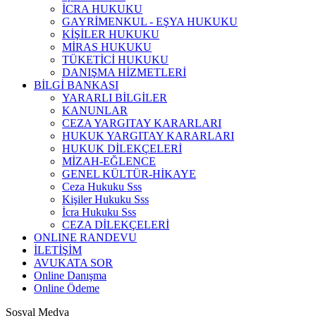
İCRA HUKUKU
GAYRİMENKUL - EŞYA HUKUKU
KİŞİLER HUKUKU
MİRAS HUKUKU
TÜKETİCİ HUKUKU
DANIŞMA HİZMETLERİ
BİLGİ BANKASI
YARARLI BİLGİLER
KANUNLAR
CEZA YARGITAY KARARLARI
HUKUK YARGITAY KARARLARI
HUKUK DİLEKÇELERİ
MİZAH-EĞLENCE
GENEL KÜLTÜR-HİKAYE
Ceza Hukuku Sss
Kişiler Hukuku Sss
İcra Hukuku Sss
CEZA DİLEKÇELERİ
ONLINE RANDEVU
İLETİŞİM
AVUKATA SOR
Online Danışma
Online Ödeme
Sosyal Medya