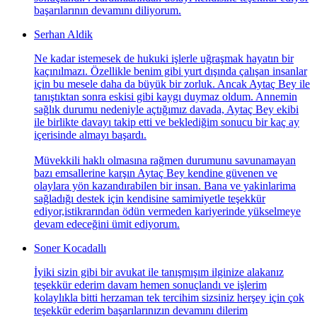
başarılarının devamını diliyorum.
Serhan Aldik
Ne kadar istemesek de hukuki işlerle uğraşmak hayatın bir
kaçınılmazı. Özellikle benim gibi yurt dışında çalışan insanlar
için bu mesele daha da büyük bir zorluk. Ancak Aytaç Bey ile
tanıştıktan sonra eskisi gibi kaygı duymaz oldum. Annemin
sağlık durumu nedeniyle açtığımız davada, Aytaç Bey ekibi
ile birlikte davayı takip etti ve beklediğim sonucu bir kaç ay
içerisinde almayı başardı.
Müvekkili haklı olmasına rağmen durumunu savunamayan
bazı emsallerine karşın Aytaç Bey kendine güvenen ve
olaylara yön kazandırabilen bir insan. Bana ve yakinlarima
sağladığı destek için kendisine samimiyetle teşekkür
ediyor,istikrarından ödün vermeden kariyerinde yükselmeye
devam edeceğini ümit ediyorum.
Soner Kocadallı
İyiki sizin gibi bir avukat ile tanışmışım ilginize alakanız
teşekkür ederim davam hemen sonuçlandı ve işlerim
kolaylıkla bitti herzaman tek tercihim sizsiniz herşey için çok
teşekkür ederim başarılarınızın devamını dilerim