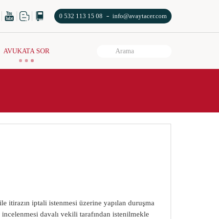
0 532 113 15 08
info@avaytacer.com
AVUKATA SOR
le itirazın iptali istenmesi üzerine yapılan duruşma
ncelenmesi davalı vekili tarafından istenilmekle