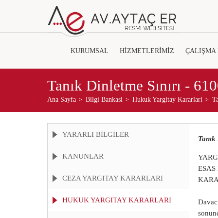
KURUMSAL
HİZMETLERİMİZ
ÇALIŞMA
Tanık Dinletme Sınırı - 61
Ana Sayfa
Bilgi Bankasi
Hukuk Yargitay Kararlari
Ta
YARARLI BİLGİLER
Tanık 
KANUNLAR
YARGI
ESAS 
CEZA YARGITAY KARARLARI
KARA
HUKUK YARGITAY KARARLARI
Davacı
sonund