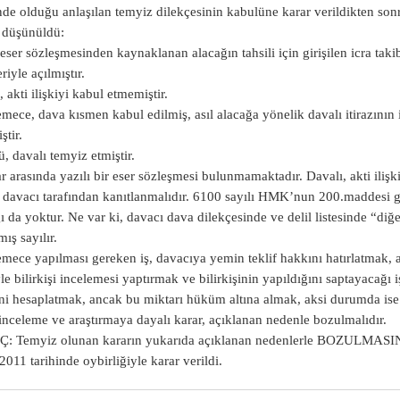
nde olduğu anlaşılan temyiz dilekçesinin kabulüne karar verildikten sonr
 düşünüldü:
eser sözleşmesinden kaynaklanan alacağın tahsili için girişilen icra takibin
riyle açılmıştır.
, akti ilişkiyi kabul etmemiştir.
ece, dava kısmen kabul edilmiş, asıl alacağa yönelik davalı itirazının ip
ştir.
 davalı temyiz etmiştir.
ar arasında yazılı bir eser sözleşmesi bulunmamaktadır. Davalı, akti iliş
ı davacı tarafından kanıtlanmalıdır. 6100 sayılı HMK’nun 200.maddesi g
ı da yoktur. Ne var ki, davacı dava dilekçesinde ve delil listesinde “diğe
ış sayılır.
ece yapılması gereken iş, davacıya yemin teklif hakkını hatırlatmak, akt
yle bilirkişi incelemesi yaptırmak ve bilirkişinin yapıldığını saptayacağı 
ni hesaplatmak, ancak bu miktarı hüküm altına almak, aksi durumda ise
inceleme ve araştırmaya dayalı karar, açıklanan nedenle bozulmalıdır.
 Temyiz olunan kararın yukarıda açıklanan nedenlerle BOZULMASINA, p
2011 tarihinde oybirliğiyle karar verildi.