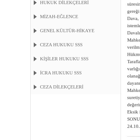
HUKUK DİLEKÇELERİ
süresi
gereği
MİZAH-EĞLENCE
Dava, 
istemle
GENEL KÜLTÜR-HİKAYE
Davalı
Mahkem
CEZA HUKUKU SSS
verilmi
Hükmü,
KIŞILER HUKUKU SSS
Tarafl
varlığ
İCRA HUKUKU SSS
olanağ
dayanm
CEZA DİLEKÇELERİ
Mahkem
sureti
değeri
Eksik 
SONUÇ:
24.10.