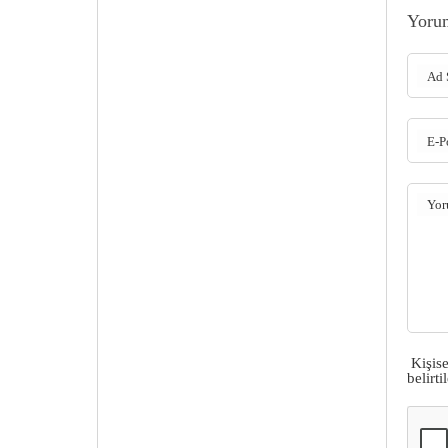
Yoru
Ad 
E-P
Yo
Kişis
belirt