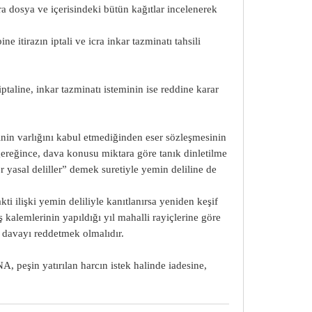
a dosya ve içerisindeki bütün kağıtlar incelenerek
e itirazın iptali ve icra inkar tazminatı tahsili
taline, inkar tazminatı isteminin ise reddine karar
kinin varlığını kabul etmediğinden eser sözleşmesinin
ereğince, dava konusu miktara göre tanık dinletilme
r yasal deliller” demek suretiyle yemin deliline de
i ilişki yemin deliliyle kanıtlanırsa yeniden keşif
iş kalemlerinin yapıldığı yıl mahalli rayiçlerine göre
 davayı reddetmek olmalıdır.
eşin yatırılan harcın istek halinde iadesine,