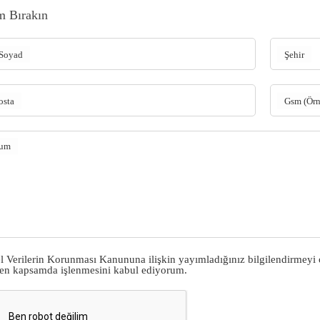
m Bırakın
Soyad
Şehir
osta
Gsm (Ör
rum
el Verilerin Korunması Kanununa ilişkin yayımladığınız
bilgilendirmeyi
ilen kapsamda işlenmesini kabul ediyorum.