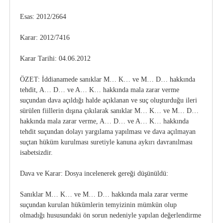
Esas: 2012/2664
Karar: 2012/7416
Karar Tarihi: 04.06.2012
ÖZET: İddianamede sanıklar M… K… ve M… D… hakkında
tehdit, A… D… ve A… K… hakkında mala zarar verme
suçundan dava açıldığı halde açıklanan ve suç oluşturduğu ileri
sürülen fiillerin dışına çıkılarak sanıklar M… K… ve M… D…
hakkında mala zarar verme, A… D… ve A… K… hakkında
tehdit suçundan dolayı yargılama yapılması ve dava açılmayan
suçtan hüküm kurulması suretiyle kanuna aykırı davranılması
isabetsizdir.
Dava ve Karar: Dosya incelenerek gereği düşünüldü:
Sanıklar M… K… ve M… D… hakkında mala zarar verme
suçundan kurulan hükümlerin temyizinin mümkün olup
olmadığı hususundaki ön sorun nedeniyle yapılan değerlendirme