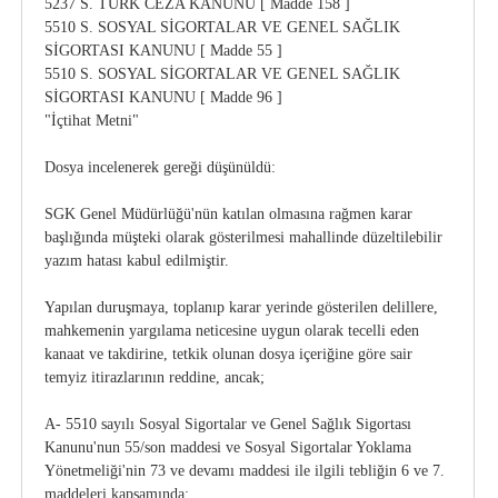
5237 S. TÜRK CEZA KANUNU [ Madde 158 ]
5510 S. SOSYAL SİGORTALAR VE GENEL SAĞLIK
SİGORTASI KANUNU [ Madde 55 ]
5510 S. SOSYAL SİGORTALAR VE GENEL SAĞLIK
SİGORTASI KANUNU [ Madde 96 ]
"İçtihat Metni"
Dosya incelenerek gereği düşünüldü:
SGK Genel Müdürlüğü'nün katılan olmasına rağmen karar
başlığında müşteki olarak gösterilmesi mahallinde düzeltilebilir
yazım hatası kabul edilmiştir.
Yapılan duruşmaya, toplanıp karar yerinde gösterilen delillere,
mahkemenin yargılama neticesine uygun olarak tecelli eden
kanaat ve takdirine, tetkik olunan dosya içeriğine göre sair
temyiz itirazlarının reddine, ancak;
A- 5510 sayılı Sosyal Sigortalar ve Genel Sağlık Sigortası
Kanunu'nun 55/son maddesi ve Sosyal Sigortalar Yoklama
Yönetmeliği'nin 73 ve devamı maddesi ile ilgili tebliğin 6 ve 7.
maddeleri kapsamında;