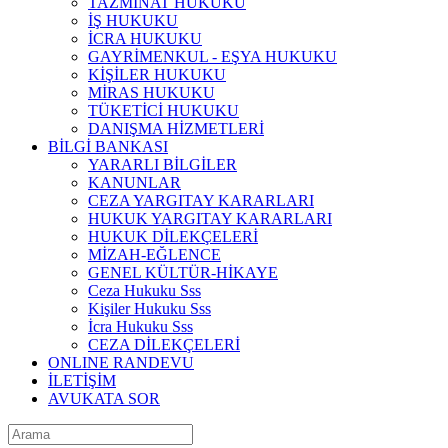
TAZMİNAT HUKUKU
İŞ HUKUKU
İCRA HUKUKU
GAYRİMENKUL - EŞYA HUKUKU
KİŞİLER HUKUKU
MİRAS HUKUKU
TÜKETİCİ HUKUKU
DANIŞMA HİZMETLERİ
BİLGİ BANKASI
YARARLI BİLGİLER
KANUNLAR
CEZA YARGITAY KARARLARI
HUKUK YARGITAY KARARLARI
HUKUK DİLEKÇELERİ
MİZAH-EĞLENCE
GENEL KÜLTÜR-HİKAYE
Ceza Hukuku Sss
Kişiler Hukuku Sss
İcra Hukuku Sss
CEZA DİLEKÇELERİ
ONLINE RANDEVU
İLETİŞİM
AVUKATA SOR