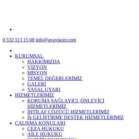
0 532 113 15 08
info@avaytacer.com
KURUMSAL
HAKKIMIZDA
VİZYON
MİSYON
TEMEL DEĞERLERİMİZ
GALERİ
YASAL UYARI
HİZMETLERİMİZ
KORUMA SAĞLAYICI, ÖNLEYİCİ
HİZMETLERİMİZ
İHTİLAF ÇÖZÜCÜ HİZMETLERİMİZ
İŞ GELİŞTİRME DESTEK HİZMETLERİMİZ
ÇALIŞMA KONULARI
CEZA HUKUKU
AİLE HUKUKU