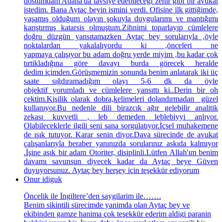
dostumdam Adana'da tavsiye edebileceği zehir gibi bir avukat
istedim. Bana Aytaç beyin ismini verdi. Ofisine ilk gittiğimde,
yaşamış olduğum olayın şokuyla duygularımı ve mantığımı
karıştırmış katarsis olmuştum.Zihnimi toparlayıp cümlelere
doğru düzgün yansıtamazken Aytaç bey sorularıyla ,öyle
noktalardan yakalalıyordu ki ,önceleri ne
yapmaya çalışıyor bu adam doğru yerde miyim ,bu kadar çok
tırtikladığına göre davayı burda görecek heralde
dedim içimden.Görüşmemizin sonunda benim anlatarak iki üç
saate sığdıramadığım olayı 5-6 dk da öyle
objektif yorumladı ve cümlelere yansıttı ki..Derin bir oh
çektim.Kişilik olarak dobra,kelimeleri dolandırmadan güzel
kullanıyor.Bu nedenle dili birazcık ağır gelebilir analitik
zekası kuvvetli , leb demeden leblebiyyi anlıyor.
Olabileceklerle ilgili seni sana sorgulatıyor.İçsel muhakemene
de ışık tutuyor. Karar senin diyor.Dava sürecinde de avukat
çalışanlarıyla beraber yanınızda sorularınız askıda kalmıyor
.İşine aşık bir adam Otoriter, disiplinli.Lütfen Allah'ım benim
davamı savunsun diyecek kadar da Aytaç beye Güven
duyuyorsunuz. Aytaç bey herşey için teşekkür ediyorum
Onur idiguk
Öncelik ile İngiltere’den saygilarim ile…….
Benim sikintili sürecimde yanimda olan Aytaç bey ve
ekibinden gamze hanima çok teşekkür ederim aldigi paranin