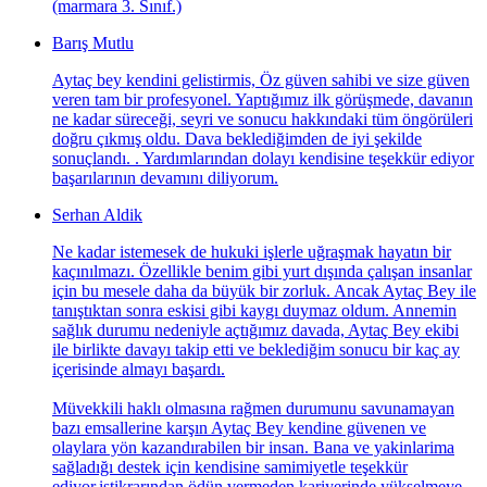
(marmara 3. Sınıf.)
Barış Mutlu
Aytaç bey kendini gelistirmis, Öz güven sahibi ve size güven
veren tam bir profesyonel. Yaptığımız ilk görüşmede, davanın
ne kadar süreceği, seyri ve sonucu hakkındaki tüm öngörüleri
doğru çıkmış oldu. Dava beklediğimden de iyi şekilde
sonuçlandı. . Yardımlarından dolayı kendisine teşekkür ediyor
başarılarının devamını diliyorum.
Serhan Aldik
Ne kadar istemesek de hukuki işlerle uğraşmak hayatın bir
kaçınılmazı. Özellikle benim gibi yurt dışında çalışan insanlar
için bu mesele daha da büyük bir zorluk. Ancak Aytaç Bey ile
tanıştıktan sonra eskisi gibi kaygı duymaz oldum. Annemin
sağlık durumu nedeniyle açtığımız davada, Aytaç Bey ekibi
ile birlikte davayı takip etti ve beklediğim sonucu bir kaç ay
içerisinde almayı başardı.
Müvekkili haklı olmasına rağmen durumunu savunamayan
bazı emsallerine karşın Aytaç Bey kendine güvenen ve
olaylara yön kazandırabilen bir insan. Bana ve yakinlarima
sağladığı destek için kendisine samimiyetle teşekkür
ediyor,istikrarından ödün vermeden kariyerinde yükselmeye