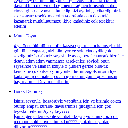
Aytac bey benim tanidigim en iyi avukatlardan biri benim
davami bir cok avukatla gitmeme rağmen kimsenin kabul
etmedigi bir davama kabul edip bizi aydinlıga cikardiginiz icin
size sonsuz tesekkur ederim.vodofonla olan davamida
kazanarak mutlulugumuzu ikiye katladiniz cok tesekkur
ederim
Murat Toygun
4 yıl önce ölümlü bir trafik kazası geçirmiştim kabus gibi bir
gündü ne yapacaginizi bilmiyor ve sok içindeydik çok
sevdigimiz bir abimiz sayesinde aytaç bey ile tanıştık bize her
detayı adım adım yapmamız gerekenleri söyledi onun
sayesinde ve allah'ın izniyle o günleri geride bıraktık
kendisine çok arkadaşımı yönlendirdim sağolsun şimdiye
kadar gidip de mahcup olanı görmedim gönlü güzel insan
başarılarının. Devamını dilerim
Burak Demirtaş
İşinizi saygıyla, hoşgörüyle yaptığınız için ve bizimle çokca
oturup empati kurarak davalarımıza girdiğiniz için çok
teşekkür ederim Aytaç bey????
İşinizi gerçekten özenle ve titizlikle yapıyorsunuz, biz çok
memnun kaldık avukatımızdan???? İşinizde başarılar
diliyorum????????