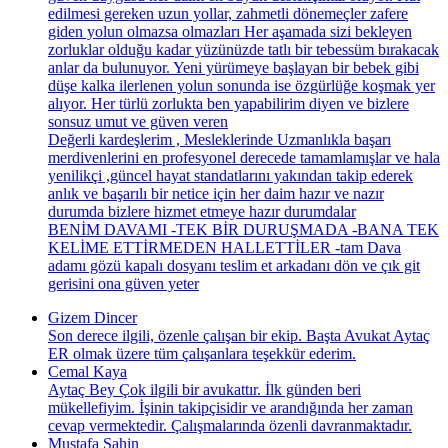
edilmesi gereken uzun yollar, zahmetli dönemeçler zafere
giden yolun olmazsa olmazları Her aşamada sizi bekleyen
zorluklar olduğu kadar yüzünüzde tatlı bir tebessüm bırakacak
anlar da bulunuyor. Yeni yürümeye başlayan bir bebek gibi
düşe kalka ilerlenen yolun sonunda ise özgürlüğe koşmak yer
alıyor. Her türlü zorlukta ben yapabilirim diyen ve bizlere
sonsuz umut ve güven veren
Değerli kardeşlerim , Mesleklerinde Uzmanlıkla başarı
merdivenlerini en profesyonel derecede tamamlamışlar ve hala
yenilikçi ,güncel hayat standatlarını yakından takip ederek
anlık ve başarılı bir netice için her daim hazır ve nazır
durumda bizlere hizmet etmeye hazır durumdalar
BENİM DAVAMI -TEK BİR DURUŞMADA -BANA TEK
KELİME ETTİRMEDEN HALLETTİLER -tam Dava
adamı gözü kapalı dosyanı teslim et arkadanı dön ve çık git
gerisini ona güven yeter
Gizem Dincer
Son derece ilgili, özenle çalışan bir ekip. Başta Avukat Aytaç
ER olmak üzere tüm çalışanlara teşekkür ederim.
Cemal Kaya
Aytaç Bey Çok ilgili bir avukattır. İlk günden beri
mükellefiyim. İşinin takipçisidir ve arandığında her zaman
cevap vermektedir. Çalışmalarında özenli davranmaktadır.
Mustafa Şahin