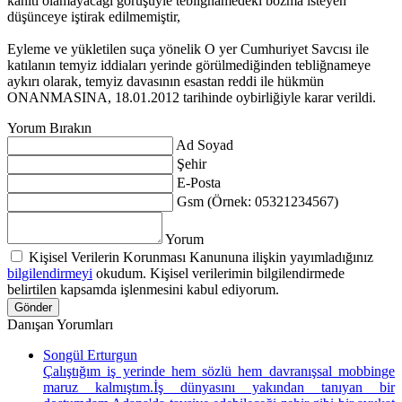
kanıtı olamayacağı görüşüyle tebliğnamedeki bozma isteyen
düşünceye iştirak edilmemiştir,
Eyleme ve yükletilen suça yönelik O yer Cumhuriyet Savcısı ile
katılanın temyiz iddiaları yerinde görülmediğinden tebliğnameye
aykırı olarak, temyiz davasının esastan reddi ile hükmün
ONANMASINA, 18.01.2012 tarihinde oybirliğiyle karar verildi.
Yorum Bırakın
Ad Soyad
Şehir
E-Posta
Gsm (Örnek: 05321234567)
Yorum
Kişisel Verilerin Korunması Kanununa ilişkin yayımladığınız
bilgilendirmeyi
okudum. Kişisel verilerimin bilgilendirmede
belirtilen kapsamda işlenmesini kabul ediyorum.
Gönder
Danışan Yorumları
Songül Erturgun
Çalıştığım iş yerinde hem sözlü hem davranışsal mobbinge
maruz kalmıştım.İş dünyasını yakından tanıyan bir