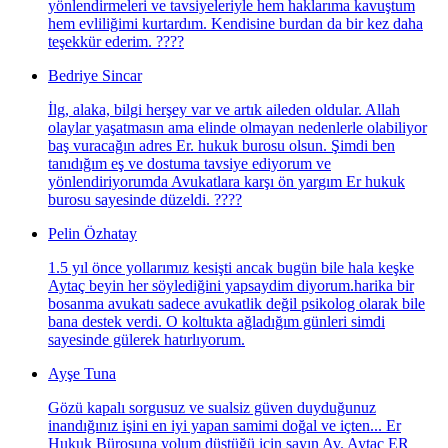
yönlendirmeleri ve tavsiyeleriyle hem haklarıma kavuştum
hem evliliğimi kurtardım. Kendisine burdan da bir kez daha
teşekkür ederim. ????
Bedriye Sincar
İlg, alaka, bilgi herşey var ve artık aileden oldular. Allah
olaylar yaşatmasın ama elinde olmayan nedenlerle olabiliyor
baş vuracağın adres Er. hukuk burosu olsun. Şimdi ben
tanıdığım eş ve dostuma tavsiye ediyorum ve
yönlendiriyorumda Avukatlara karşı ön yargım Er hukuk
burosu sayesinde düzeldi. ????
Pelin Özhatay
1.5 yıl önce yollarımız kesişti ancak bugün bile hala keşke
Aytaç beyin her söylediğini yapsaydim diyorum.harika bir
bosanma avukatı sadece avukatlik değil psikolog olarak bile
bana destek verdi. O koltukta ağladığım günleri simdi
sayesinde gülerek hatırlıyorum.
Ayşe Tuna
Gözü kapalı sorgusuz ve sualsiz güven duyduğunuz
inandığınız işini en iyi yapan samimi doğal ve içten... Er
Hukuk Bürosuna yolum düştüğü için sayın Av. Aytaç ER