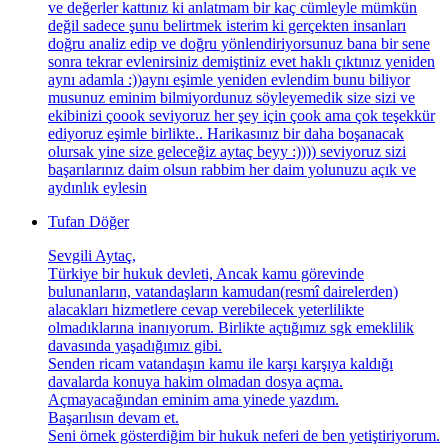
ve değerler kattınız ki anlatmam bir kaç cümleyle mümkün
değil sadece şunu belirtmek isterim ki gerçekten insanları
doğru analiz edip ve doğru yönlendiriyorsunuz bana bir sene
sonra tekrar evlenirsiniz demiştiniz evet haklı çıktınız yeniden
aynı adamla :))aynı eşimle yeniden evlendim bunu biliyor
musunuz eminim bilmiyordunuz söyleyemedik size sizi ve
ekibinizi çoook seviyoruz her şey için çook ama çok teşekkür
ediyoruz eşimle birlikte.. Harikasınız bir daha boşanacak
olursak yine size geleceğiz aytaç beyy :)))) seviyoruz sizi
başarılarınız daim olsun rabbim her daim yolunuzu açık ve
aydınlık eylesin
Tufan Döğer
Sevgili Aytaç,
Türkiye bir hukuk devleti, Ancak kamu görevinde
bulunanların, vatandaşların kamudan(resmî dairelerden)
alacakları hizmetlere cevap verebilecek yeterlilikte
olmadıklarına inanıyorum. Birlikte açtığımız sgk emeklilik
davasında yaşadığımız gibi.
Senden ricam vatandaşın kamu ile karşı karşıya kaldığı
davalarda konuya hakim olmadan dosya açma.
Açmayacağından eminim ama yinede yazdım.
Başarılısın devam et.
Seni örnek gösterdiğim bir hukuk neferi de ben yetiştiriyorum.