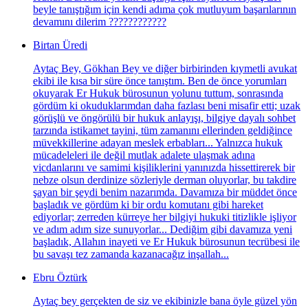
beyle tanıştığım için kendi adıma çok mutluyum başarılarının
devamını dilerim ????????????
Birtan Üredi
Aytaç Bey, Gökhan Bey ve diğer birbirinden kıymetli avukat
ekibi ile kısa bir süre önce tanıştım. Ben de önce yorumları
okuyarak Er Hukuk bürosunun yolunu tuttum, sonrasında
gördüm ki okuduklarımdan daha fazlası beni misafir etti; uzak
görüşlü ve öngörülü bir hukuk anlayışı, bilgiye dayalı sohbet
tarzında istikamet tayini, tüm zamanını ellerinden geldiğince
müvekkillerine adayan meslek erbabları... Yalnızca hukuk
mücadeleleri ile değil mutlak adalete ulaşmak adına
vicdanlarını ve samimi kişiliklerini yanınızda hissettirerek bir
nebze olsun derdinize sözleriyle derman oluyorlar, bu takdire
şayan bir şeydi benim nazarımda. Davamıza bir müddet önce
başladık ve gördüm ki bir ordu komutanı gibi hareket
ediyorlar; zerreden kürreye her bilgiyi hukuki titizlikle işliyor
ve adım adım size sunuyorlar... Dediğim gibi davamıza yeni
başladık, Allahın inayeti ve Er Hukuk bürosunun tecrübesi ile
bu savaşı tez zamanda kazanacağız inşallah...
Ebru Öztürk
Aytaç bey gerçekten de siz ve ekibinizle bana öyle güzel yön