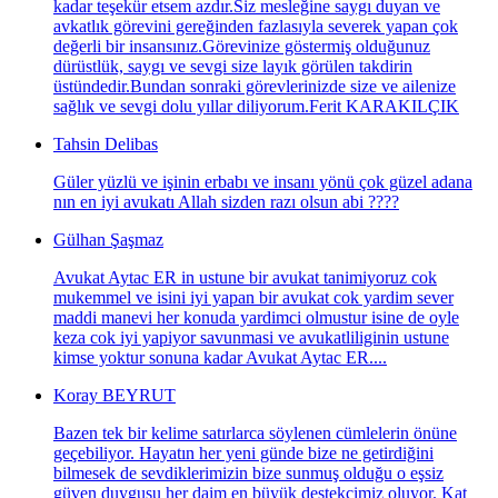
kadar teşekür etsem azdır.Siz mesleğine saygı duyan ve
avkatlık görevini gereğinden fazlasıyla severek yapan çok
değerli bir insansınız.Görevinize göstermiş olduğunuz
dürüstlük, saygı ve sevgi size layık görülen takdirin
üstündedir.Bundan sonraki görevlerinizde size ve ailenize
sağlık ve sevgi dolu yıllar diliyorum.Ferit KARAKILÇIK
Tahsin Delibas
Güler yüzlü ve işinin erbabı ve insanı yönü çok güzel adana
nın en iyi avukatı Allah sizden razı olsun abi ????
Gülhan Şaşmaz
Avukat Aytac ER in ustune bir avukat tanimiyoruz cok
mukemmel ve isini iyi yapan bir avukat cok yardim sever
maddi manevi her konuda yardimci olmustur isine de oyle
keza cok iyi yapiyor savunmasi ve avukatliliginin ustune
kimse yoktur sonuna kadar Avukat Aytac ER....
Koray BEYRUT
Bazen tek bir kelime satırlarca söylenen cümlelerin önüne
geçebiliyor. Hayatın her yeni günde bize ne getirdiğini
bilmesek de sevdiklerimizin bize sunmuş olduğu o eşsiz
güven duygusu her daim en büyük destekçimiz oluyor. Kat