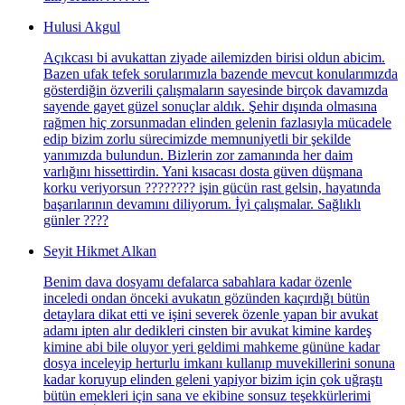
Hulusi Akgul
Açıkcası bi avukattan ziyade ailemizden birisi oldun abicim.
Bazen ufak tefek sorularımızla bazende mevcut konularımızda
gösterdiğin özverili çalışmaların sayesinde birçok davamızda
sayende gayet güzel sonuçlar aldık. Şehir dışında olmasına
rağmen hiç zorsunmadan elinden gelenin fazlasıyla mücadele
edip bizim zorlu sürecimizde memnuniyetli bir şekilde
yanımızda bulundun. Bizlerin zor zamanında her daim
varlığını hissettirdin. Yani kısacası dosta güven düşmana
korku veriyorsun ???????? işin gücün rast gelsin, hayatında
başarılarının devamını diliyorum. İyi çalışmalar. Sağlıklı
günler ????
Seyit Hikmet Alkan
Benim dava dosyamı defalarca sabahlara kadar özenle
inceledi ondan önceki avukatın gözünden kaçırdığı bütün
detaylara dikat etti ve işini severek özenle yapan bir avukat
adamı ipten alır dedikleri cinsten bir avukat kimine kardeş
kimine abi bile oluyor yeri geldimi mahkeme gününe kadar
dosya inceleyip herturlu imkanı kullanıp muvekillerini sonuna
kadar koruyup elinden geleni yapiyor bizim için çok uğraştı
bütün emekleri için sana ve ekibine sonsuz teşekkürlerimi