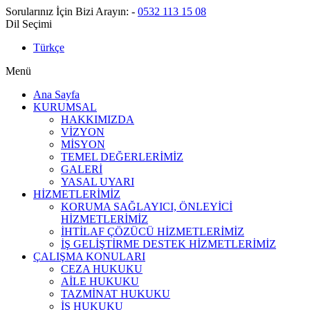
Sorularınız İçin Bizi Arayın:
-
0532 113 15 08
Dil Seçimi
Türkçe
Menü
Ana Sayfa
KURUMSAL
HAKKIMIZDA
VİZYON
MİSYON
TEMEL DEĞERLERİMİZ
GALERİ
YASAL UYARI
HİZMETLERİMİZ
KORUMA SAĞLAYICI, ÖNLEYİCİ
HİZMETLERİMİZ
İHTİLAF ÇÖZÜCÜ HİZMETLERİMİZ
İŞ GELİŞTİRME DESTEK HİZMETLERİMİZ
ÇALIŞMA KONULARI
CEZA HUKUKU
AİLE HUKUKU
TAZMİNAT HUKUKU
İŞ HUKUKU