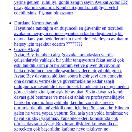
yerine getiren, ruhu iyi, gönlü zengin sayın Avukat Aytaç ER'
e saygılarımı sunarım. Kendisini gönül rahatlığıyla vekil
edebilirsiniz. Pişman olmazsınız
Durdane Kırmızıbayrak
Hayatımda tanıdığım en düşünceli en güvenilir en tecrübeli
avukatım herşeyın en ince ayrıntısına kadar düşünen hiçbir
olayı atlamayan hedeflerimizin üzerinde ilerlerleyen avukatım
herşey için teşekkür ederim ????????
Gözde Akgül
Aytaç Bey, beraber çalıştığı avukat arkadaşları ve ofis
çalışanlarıyla yaklaşık bir yıldır tanışıyorum fakat sanki çok
eski tanıdıklarım gibi bir samimiyet ve güven duyuyorum
hatta düşününce ben bile şaşırdım sadece bir yıl olduguna.
Aytaç Bey davanızı aldıktan sonra hiçbir şeyi dert etmeyin,
ona davanızı vermekle ve güvenmekle ne kadar sanşlı
oldugunuzu kesinlikle hissettirecek hamlelerini çok geçmeden
göreceksiniz zira işine aşık bir avukat. Sizin davanızı kendı
davası gibi benimser ve mesleki ahlak ve profesyonelliğiyle
harikalar yaratır. İnisiyatif alır, kendini zora düşürecek
durumlarda bile müvekkili onun için hep ön sıradadır. Elinden
gelen ne varsa yapar, yaptırır. Sizi asla yarı yolda bırakmaz ve
hayal kırıklıgı yaşatmaz. Yapabilecekleri konusunda çok
dürüst davranır. Aytaç Bey insan ilişkileri konusunda da
gerçekten çok başarılıdır, kafanız neye takılıyor, ne