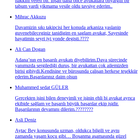
hakkini veren bir. İnşan daha önce avukatlara onyargili bir
tabum vardi yikmama vesile oldu tavsiye ederim..
Mihrac Akkuzu
Davamizin sıkı takipcisi her konuda arkaniza yaslanip
guvenebileceginiz tanidigim en saglam avukat, Sayesinde
hayatimin seyri iyi yonde degisti.????
Ali Can Dogan
Adana’nın en başarılı avukatı diyebilirim.Dava sürecinde
yanımızda sergilediği duruş, bir avukattan çok ailemizden
birisi gibiydi.Kendisine ve bürosunda çalışan herkese teşekkür
ederim.Başarılarınız daim olsun
Muhammed sedat GÜLER
Gerçekten işini bilen deneyimli ve işinin ehli bi avukat ayrıca
ekibide sağlam ve başarılı büyük başarılar ekip işidir.
Başarılarının devamını dilerim.????????
Asli Deniz
Aytaç Bey konusunda uzman, oldukça bilgili ve aynı
zamanda yaşam koçu gibi… Boşanma aşamasında güzel