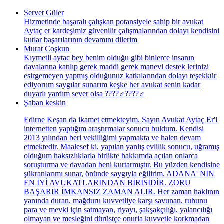
Servet Güler
Hizmetinde başaralı çalışkan potansiyele sahip bir avukat
Aytaç er kardeşimiz güvenilir çalışmalarından dolayı kendisini
kutlar başarılarının devamını dilerim
Murat Coşkun
Kıymetli aytac bey benim olduğu gibi binlerce insanın
davalarına katılıp gerek maddi gerek manevi destek lerinizi
esirgemeyen yapmış olduğunuz katkılarından dolayı teşekkür
ediyorum saygılar sunarım keşke her avukat senin kadar
duyarlı yardım sever olsa ????‍♂️????‍♂️
Şaban keskin
Edirne Keşan da ikamet etmekteyim. Sayın Avukat Aytaç Er'i
internetten yaptığım araştırmalar sonucu buldum. Kendisi
2013 yılından beri vekilliğimi yapmakta ve halen devam
etmektedir. Maalesef ki, yapılan yanlış evlilik sonucu, uğramış
olduğum haksızlıklarla birlikte hakkımda açılan onlarca
soruşturma ve davadan beni kurtarmıştır. Bu yüzden kendisine
şükranlarımı sunar, önünde saygıyla eğilirim. ADANA' NIN
EN İYİ AVUKATLARINDAN BİRİSİDİR. ZORU
BAŞARIR İMKANSIZ ZAMAN ALIR. Her zaman haklının
yanında duran, mağduru kuvvetliye karşı savunan, ruhunu
para ve mevki için satmayan, riyayı, şakşakçılığı, yalancılığı
olmayan ve mesleğini dürüstçe onurla kuvvetle korkmadan