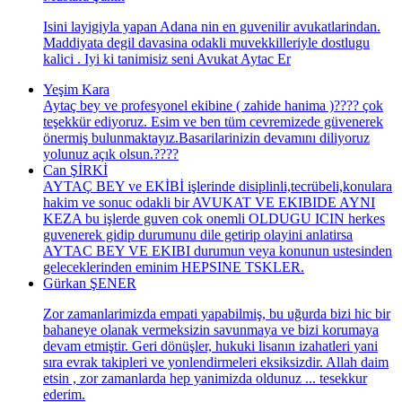
Isini layigiyla yapan Adana nin en guvenilir avukatlarindan.
Maddiyata degil davasina odakli muvekkilleriyle dostlugu
kalici . Iyi ki tanimisiz seni Avukat Aytac Er
Yeşim Kara
Aytaç bey ve profesyonel ekibine ( zahide hanima )???? çok
teşekkür ediyoruz. Esim ve ben tüm cevremizede güvenerek
önermiş bulunmaktayız.Basarilarinizin devamını diliyoruz
yolunuz açık olsun.????
Can ŞİRKİ
AYTAÇ BEY ve EKİBİ işlerinde disiplinli,tecrübeli,konulara
hakim ve sonuc odakli bir AVUKAT VE EKIBIDE AYNI
KEZA bu işlerde guven cok onemli OLDUGU ICIN herkes
guvenerek gidip durumunu dile getirip olayini anlatirsa
AYTAC BEY VE EKIBI durumun veya konunun ustesinden
geleceklerinden eminim HEPSINE TSKLER.
Gürkan ŞENER
Zor zamanlarimizda empati yapabilmiş, bu uğurda bizi hic bir
bahaneye olanak vermeksizin savunmaya ve bizi korumaya
devam etmiştir. Geri dönüşler, hukuki lisanın izahatleri yani
sıra evrak takipleri ve yonlendirmeleri eksiksizdir. Allah daim
etsin , zor zamanlarda hep yanimizda oldunuz ... tesekkur
ederim.