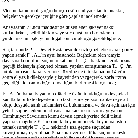
Vicdani kanının oluştuğu duruşma sürecini yansıtan tutanaklar,
belgeler ve gerekçe içeriğine göre yapılan incelemede;
Anayasanın 74.ncü maddesinde düzenlenen şikayet hakkı
kullanılırken, belirli bir kimseye suç oluşturan bir eylemin
yüklenmesinin şikayetin doğal sonucu olduğu gözetildiğinde;
Suç tarihinde P… Devlet Hastanesinde sözleşmeli ebe olarak görev
yapan sanık F... A...'ın aynı hastanede Başhekim olan temyiz
davasına konu iftira suçunun katılanı T... Ç... hakkında zorla ırzına
geçtiği iddiasıyla şikayetçi olması, yapılan soruşturmada T... Ç...'ın
tutuklanmasına karar verilmesi üzerine de tutuklamadan 14 gün
sonra el yazılı dilekçesiyle şikayetinden vazgeçerek, zorla ırzına
geçildiği iddiasının doğru olmadığını bildirmesi karşısında;
F... A...'ın hangi beyanının diğerine üstün tutulduğunu dosyadaki
kanıtlarla birlikte değerlendirip taktir etme yetkisi mahkemeye ait
olup, dosyada tanık anlatımları da bulunmasına ve dava açılması için
yeterli şüphe nedeninin oluşmasına karşın soruşturmayı yapan
Cumhuriyet Savcısının kamu davası açmak yerine delil taktiri
yaparak mağdure F...'in sonraki beyanını önceki beyanına üstün
tutmak suretiyle T... Ç... hakkında ırza geçme suçundan
kovuşturmaya yer olmadığına karar vermesi iftira suçunun kesin