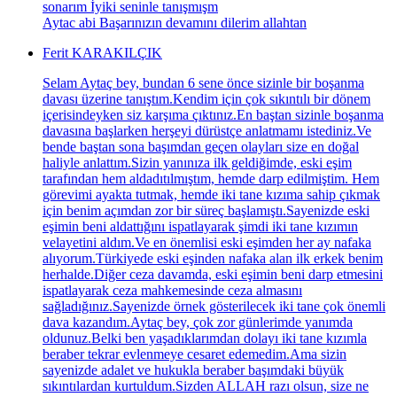
sonarım İyiki seninle tanışmışm
Aytac abi Başarınızın devamını dilerim allahtan
Ferit KARAKILÇIK
Selam Aytaç bey, bundan 6 sene önce sizinle bir boşanma
davası üzerine tanıştım.Kendim için çok sıkıntılı bir dönem
içerisindeyken siz karşıma çıktınız.En baştan sizinle boşanma
davasına başlarken herşeyi dürüstçe anlatmamı istediniz.Ve
bende baştan sona başımdan geçen olayları size en doğal
haliyle anlattım.Sizin yanınıza ilk geldiğimde, eski eşim
tarafından hem aldadıtılmıştım, hemde darp edilmiştim. Hem
görevimi ayakta tutmak, hemde iki tane kızıma sahip çıkmak
için benim açımdan zor bir süreç başlamıştı.Sayenizde eski
eşimin beni aldattığını ispatlayarak şimdi iki tane kızımın
velayetini aldım.Ve en önemlisi eski eşimden her ay nafaka
alıyorum.Türkiyede eski eşinden nafaka alan ilk erkek benim
herhalde.Diğer ceza davamda, eski eşimin beni darp etmesini
ispatlayarak ceza mahkemesinde ceza almasını
sağladığınız.Sayenizde örnek gösterilecek iki tane çok önemli
dava kazandım.Aytaç bey, çok zor günlerimde yanımda
oldunuz.Belki ben yaşadıklarımdan dolayı iki tane kızımla
beraber tekrar evlenmeye cesaret edemedim.Ama sizin
sayenizde adalet ve hukukla beraber başımdaki büyük
sıkıntılardan kurtuldum.Sizden ALLAH razı olsun, size ne