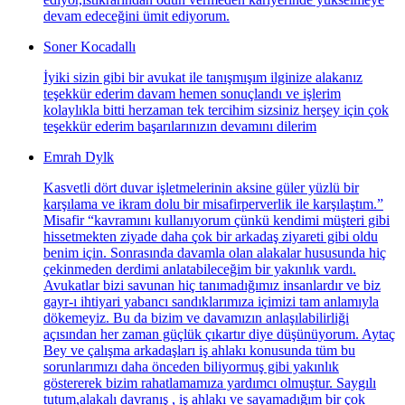
devam edeceğini ümit ediyorum.
Soner Kocadallı
İyiki sizin gibi bir avukat ile tanışmışım ilginize alakanız
teşekkür ederim davam hemen sonuçlandı ve işlerim
kolaylıkla bitti herzaman tek tercihim sizsiniz herşey için çok
teşekkür ederim başarılarınızın devamını dilerim
Emrah Dylk
Kasvetli dört duvar işletmelerinin aksine güler yüzlü bir
karşılama ve ikram dolu bir misafirperverlik ile karşılaştım.”
Misafir “kavramını kullanıyorum çünkü kendimi müşteri gibi
hissetmekten ziyade daha çok bir arkadaş ziyareti gibi oldu
benim için. Sonrasında davamla olan alakalar hususunda hiç
çekinmeden derdimi anlatabileceğim bir yakınlık vardı.
Avukatlar bizi savunan hiç tanımadığımız insanlardır ve biz
gayr-ı ihtiyari yabancı sandıklarımıza içimizi tam anlamıyla
dökemeyiz. Bu da bizim ve davamızın anlaşılabilirliği
açısından her zaman güçlük çıkartır diye düşünüyorum. Aytaç
Bey ve çalışma arkadaşları iş ahlakı konusunda tüm bu
sorunlarımızı daha önceden biliyormuş gibi yakınlık
göstererek bizim rahatlamamıza yardımcı olmuştur. Saygılı
tutum,alakalı davranış , iş ahlakı ve sayamadığım bir çok