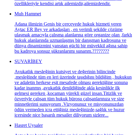
özellikleriyle kendisi artık ailemizdir,ailemizdendir.
Muh Hammet
Adana ilimizin Geniş bir çerçevede hukuk hizmeti veren
Aytaç ER Bey ve arkadaşları , en verimli şekilde çözüme
ulaşmak amacıyla çalışma alanlarına göre organize olan ,farklı
hukuk alanlarında uzmanlaşmış bir danışman kadrosuna ve
dünya dinamizmini yansıtan güçlü bir müvekkil ağına sahip
bu kadroya sonsuz şükranlarımı sunarım.????????
SUVARİBEY
Avukatlık mesleğinin kutsiyet ve değerinin bilincinde
,mesleğinde tüm en leri üzerinde taşıdığını bildiğim , hukukun
ve adaletin herkese eşit mesafede olması gerektiğine sonuna
kadar inanmış ,avukatlık denildiğinde akla kesinlikle ilk
gelmesi gereken ,kocaman yürekli güzel insan.Titizlik ve
özveriyle çalışan tüm hukuk bürosu çalışanlarınıza ve size
minnetlerimi sunuyorum .Vizyonunuz ve misyonunuzdan
ödün vermeden icra ettiğiniz mesleğinizde,sağlık ve huzur
içersinde nice başarılı mesailer diliyorum sizlere...
Hasret Uysaler