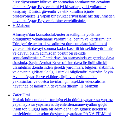
hissediyorsunuz bilir ve siz sormadan sorularınızın cevabını
alırsınız. Aytaç Bey ve ekibi iyi ki varlar, iyi ki yollarımız
kesişmiş. Dürüst, güvenilir ve etik kuralları içinde
profesyonelce iş yapan bir avukat arıyorsanız hiç düşünmeden
davanızı Aytaç Bey ve ekibine verebilirsiniz.
H.Mahzun
Almanya‘dan konsolosluk/noter aracilligi ile yollamis
oldugumuz vekaltename yardimi ile, benim ve kardesim icin
Türkiye‘ de acilmasi ve adimiza durusumalara katilinmasi
gereken bir davayi sonuna kadar basarili bir seklide yürütmüs
ve davayi bizim acimizdan positif bir sekilde
sonuclandirmistir. Gerek dava ön asamasinda ve gerekse dava
sirasinda, Sayin Avukat Er ve ofisine dava ile ilgili sürekli
ulasabilmis ,kendisinden gerekli yardimlari, bilgileri alabilmis,
ve davanin gidisati ile ilgili sürekli bilgilendirilmisizdir. Sayin
Avukat Aytac Er ve ekibine , ilgili ve çözüm odaklı
yaklasimlari ve dostca tavirlari için teşekkür eder,calisma
hayatinda basarilarinin devamini dilerim. H.Mahzun
Zafer Ural
Hukuk bürosunda oluşturduğu ekip dürüst,yaparız sa yaparız
yapamayız sa yapamayız diyenlerden,maneviyatları güçlü
insan topluluğu,Hatta bir adım daha ileri gitmek gerekirse
mesleklerinin bir adım ötesine taşıyaraktan PANA FİLM mi