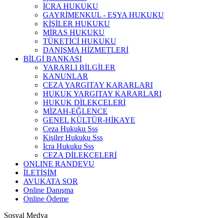
İCRA HUKUKU
GAYRİMENKUL - EŞYA HUKUKU
KİŞİLER HUKUKU
MİRAS HUKUKU
TÜKETİCİ HUKUKU
DANIŞMA HİZMETLERİ
BİLGİ BANKASI
YARARLI BİLGİLER
KANUNLAR
CEZA YARGITAY KARARLARI
HUKUK YARGITAY KARARLARI
HUKUK DİLEKÇELERİ
MİZAH-EĞLENCE
GENEL KÜLTÜR-HİKAYE
Ceza Hukuku Sss
Kişiler Hukuku Sss
İcra Hukuku Sss
CEZA DİLEKÇELERİ
ONLINE RANDEVU
İLETİŞİM
AVUKATA SOR
Online Danışma
Online Ödeme
Sosyal Medya