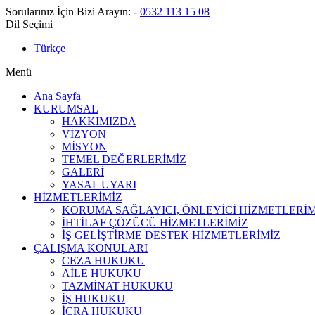
Sorularınız İçin Bizi Arayın:
-
0532 113 15 08
Dil Seçimi
Türkçe
Menü
Ana Sayfa
KURUMSAL
HAKKIMIZDA
VİZYON
MİSYON
TEMEL DEĞERLERİMİZ
GALERİ
YASAL UYARI
HİZMETLERİMİZ
KORUMA SAĞLAYICI, ÖNLEYİCİ HİZMETLERİM
İHTİLAF ÇÖZÜCÜ HİZMETLERİMİZ
İŞ GELİŞTİRME DESTEK HİZMETLERİMİZ
ÇALIŞMA KONULARI
CEZA HUKUKU
AİLE HUKUKU
TAZMİNAT HUKUKU
İŞ HUKUKU
İCRA HUKUKU