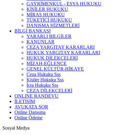
GAYRİMENKUL - EŞYA HUKUKU
KİŞİLER HUKUKU
MİRAS HUKUKU
TÜKETİCİ HUKUKU
DANIŞMA HİZMETLERİ
BİLGİ BANKASI
YARARLI BİLGİLER
KANUNLAR
CEZA YARGITAY KARARLARI
HUKUK YARGITAY KARARLARI
HUKUK DİLEKÇELERİ
MİZAH-EĞLENCE
GENEL KÜLTÜR-HİKAYE
Ceza Hukuku Sss
Kişiler Hukuku Sss
İcra Hukuku Sss
CEZA DİLEKÇELERİ
ONLINE RANDEVU
İLETİŞİM
AVUKATA SOR
Online Danışma
Online Ödeme
Sosyal Medya