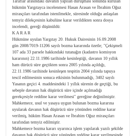
Taraflar arasındaki davanın yapılan duruşması sonunda kurulan
hükmün Yargıtayca incelenmesi Hasan Arasan ve İbrahim Oğuz
mirasçıları tarafından istenilmekle, süresinde olduğu anlaşılan
temyiz dilekçesinin kabulüne karar verildikten sonra dosya
incelendi, gereği düşünüldü:
K A R A R
Hükmüne uyulan Yargıtay 20. Hukuk Dairesinin 16.09.2008
gün 2008/7019-11206 sayılı bozma kararında özetle; "Çekişmeli
107 ada 33 parsele hakkındaki tutanağın (kadastro komisyon
kararının) 22.11.1986 tarihinde kesinleştiği, davanın 10 yıllık
ham dürücü süre geçtikten sonra 2005 yılında açıldığı,
22.11.1986 tarihinde kesinleşen tespitin 2004 yılında tapuya
tescil edilmesinin sonuca etkisinin bulunmadığı, 3402 sayılı
Yasanın geçici 4. maddesindeki 1 yıllık sürenin de geçtiği, bu
sebeple davanın hak düşürücü süre içinde açılmadığı
gerekçesiyle reddine karar verilmesi" gereğine değinilmiştir.
Mahkemece, usul ve yasaya uygun bulunan bozma kararına
uyularak davanın hak düşürücü süre yönünden reddine karar
verilmiş, hüküm Hasan Arasan ve İbrahim Oğuz mirasçıları
tarafından temyiz edilmiştir.
Mahkemece bozma kararı uyarınca işlem yapılarak yazılı şekilde
davanın hak düşürücü süre yönünden reddine karar verilmesinde