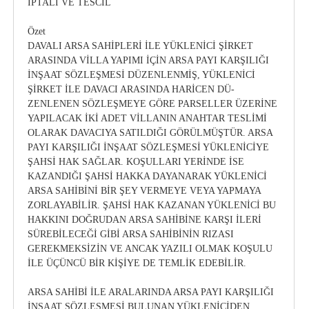
İPTALİ VE TESCİL
Özet
DAVALI ARSA SAHİPLERİ İLE YÜKLENİCİ ŞİRKET
ARASINDA VİLLA YAPIMI İÇİN ARSA PAYI KARŞILIĞI
İNŞAAT SÖZLEŞMESİ DÜZENLENMİŞ, YÜKLENİCİ
ŞİRKET İLE DAVACI ARASINDA HARİCEN DÜ-
ZENLENEN SÖZLEŞMEYE GÖRE PARSELLER ÜZERİNE
YAPILACAK İKİ ADET VİLLANIN ANAHTAR TESLİMİ
OLARAK DAVACIYA SATILDIĞI GÖRÜLMÜŞTÜR. ARSA
PAYI KARŞILIĞI İNŞAAT SÖZLEŞMESİ YÜKLENİCİYE
ŞAHSİ HAK SAĞLAR. KOŞULLARI YERİNDE İSE
KAZANDIĞI ŞAHSİ HAKKA DAYANARAK YÜKLENİCİ
ARSA SAHİBİNİ BİR ŞEY VERMEYE VEYA YAPMAYA
ZORLAYABİLİR. ŞAHSİ HAK KAZANAN YÜKLENİCİ BU
HAKKINI DOĞRUDAN ARSA SAHİBİNE KARŞI İLERİ
SÜREBİLECEĞİ GİBİ ARSA SAHİBİNİN RIZASI
GEREKMEKSİZİN VE ANCAK YAZILI OLMAK KOŞULU
İLE ÜÇÜNCÜ BİR KİŞİYE DE TEMLİK EDEBİLİR.
ARSA SAHİBİ İLE ARALARINDA ARSA PAYI KARŞILIĞI
İNŞAAT SÖZLEŞMESİ BULUNAN YÜKLENİCİDEN,