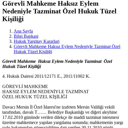
Görevli Mahkeme Haksız Eylem
Nedeniyle Tazminat Özel Hukuk Tüzel
Kişiliği
Ana Sayfa
Bilgi Bankasi
Hukuk Yargitay Kararlari
Görevli Mahkeme Haksız Eylem Nedeniyle Tazminat Özel
Hukuk Tüzel Kişiliği
Görevli Mahkeme Haksız Eylem Nedeniyle Tazminat Özel
Hukuk Tüzel Kişiliği
4. Hukuk Dairesi 2011/12171 E., 2011/11002 K.
GÖREVLİ MAHKEME
HAKSIZ EYLEM NEDENİYLE TAZMİNAT
ÖZEL HUKUK TÜZEL KİŞİLİĞİ
Davacı Mersin İl Özel İdaresi'ne izafeten Mersin Valiliği vekili
tarafından, davalı T…… Belediye Başkanlığı ve diğeri aleyhine
17.02.2010 gününde verilen dilekçe ile maddi tazminat istenmesi
üzerine mahkemece yapılan yargılama sonunda; mahkemenin yargı
yolu bakımından görevsizliğine dair verilen 30.11.2010 günlü