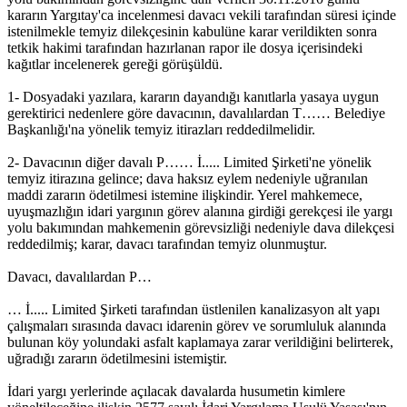
kararın Yargıtay'ca incelenmesi davacı vekili tarafından süresi içinde
istenilmekle temyiz dilekçesinin kabulüne karar verildikten sonra
tetkik hakimi tarafından hazırlanan rapor ile dosya içerisindeki
kağıtlar incelenerek gereği görüşüldü.
1- Dosyadaki yazılara, kararın dayandığı kanıtlarla yasaya uygun
gerektirici nedenlere göre davacının, davalılardan T…… Belediye
Başkanlığı'na yönelik temyiz itirazları reddedilmelidir.
2- Davacının diğer davalı P…… İ..... Limited Şirketi'ne yönelik
temyiz itirazına gelince; dava haksız eylem nedeniyle uğranılan
maddi zararın ödetilmesi istemine ilişkindir. Yerel mahkemece,
uyuşmazlığın idari yargının görev alanına girdiği gerekçesi ile yargı
yolu bakımından mahkemenin görevsizliği nedeniyle dava dilekçesi
reddedilmiş; karar, davacı tarafından temyiz olunmuştur.
Davacı, davalılardan P…
… İ..... Limited Şirketi tarafından üstlenilen kanalizasyon alt yapı
çalışmaları sırasında davacı idarenin görev ve sorumluluk alanında
bulunan köy yolundaki asfalt kaplamaya zarar verildiğini belirterek,
uğradığı zararın ödetilmesini istemiştir.
İdari yargı yerlerinde açılacak davalarda husumetin kimlere