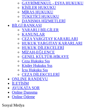
GAYRİMENKUL - EŞYA HUKUKU
KİŞİLER HUKUKU
MİRAS HUKUKU
TÜKETİCİ HUKUKU
DANIŞMA HİZMETLERİ
BİLGİ BANKASI
YARARLI BİLGİLER
KANUNLAR
CEZA YARGITAY KARARLARI
HUKUK YARGITAY KARARLARI
HUKUK DİLEKÇELERİ
MİZAH-EĞLENCE
GENEL KÜLTÜR-HİKAYE
Ceza Hukuku Sss
Kişiler Hukuku Sss
İcra Hukuku Sss
CEZA DİLEKÇELERİ
ONLINE RANDEVU
İLETİŞİM
AVUKATA SOR
Online Danışma
Online Ödeme
Sosyal Medya