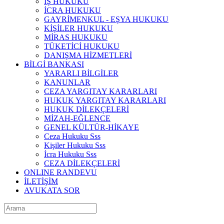
İŞ HUKUKU
İCRA HUKUKU
GAYRİMENKUL - EŞYA HUKUKU
KİŞİLER HUKUKU
MİRAS HUKUKU
TÜKETİCİ HUKUKU
DANIŞMA HİZMETLERİ
BİLGİ BANKASI
YARARLI BİLGİLER
KANUNLAR
CEZA YARGITAY KARARLARI
HUKUK YARGITAY KARARLARI
HUKUK DİLEKÇELERİ
MİZAH-EĞLENCE
GENEL KÜLTÜR-HİKAYE
Ceza Hukuku Sss
Kişiler Hukuku Sss
İcra Hukuku Sss
CEZA DİLEKÇELERİ
ONLINE RANDEVU
İLETİŞİM
AVUKATA SOR