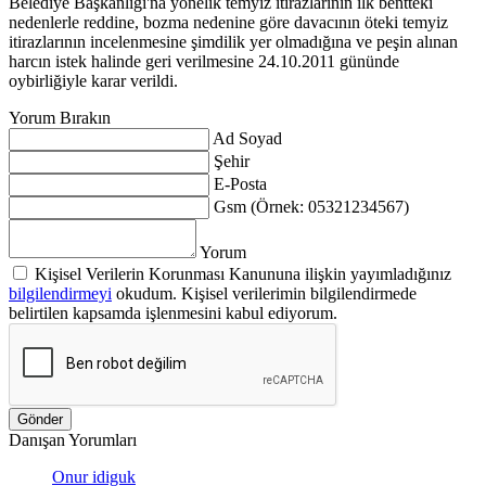
Belediye Başkanlığı'na yönelik temyiz itirazlarının ilk bentteki
nedenlerle reddine, bozma nedenine göre davacının öteki temyiz
itirazlarının incelenmesine şimdilik yer olmadığına ve peşin alınan
harcın istek halinde geri verilmesine 24.10.2011 gününde
oybirliğiyle karar verildi.
Yorum Bırakın
Ad Soyad
Şehir
E-Posta
Gsm (Örnek: 05321234567)
Yorum
Kişisel Verilerin Korunması Kanununa ilişkin yayımladığınız
bilgilendirmeyi
okudum. Kişisel verilerimin bilgilendirmede
belirtilen kapsamda işlenmesini kabul ediyorum.
Gönder
Danışan Yorumları
Onur idiguk