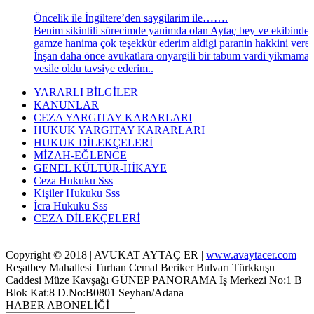
Öncelik ile İngiltere’den saygilarim ile…….
Benim sikintili sürecimde yanimda olan Aytaç bey ve ekibinde
gamze hanima çok teşekkür ederim aldigi paranin hakkini veren
İnşan daha önce avukatlara onyargili bir tabum vardi yikmama
vesile oldu tavsiye ederim..
YARARLI BİLGİLER
KANUNLAR
CEZA YARGITAY KARARLARI
HUKUK YARGITAY KARARLARI
HUKUK DİLEKÇELERİ
MİZAH-EĞLENCE
GENEL KÜLTÜR-HİKAYE
Ceza Hukuku Sss
Kişiler Hukuku Sss
İcra Hukuku Sss
CEZA DİLEKÇELERİ
Copyright © 2018 | AVUKAT AYTAÇ ER |
www.avaytacer.com
Reşatbey Mahallesi Turhan Cemal Beriker Bulvarı Türkkuşu
Caddesi Müze Kavşağı GÜNEP PANORAMA İş Merkezi No:1 B
Blok Kat:8 D.No:B0801 Seyhan/Adana
HABER ABONELİĞİ