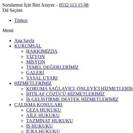
Sorularınız İçin Bizi Arayın:
-
0532 113 15 08
Dil Seçimi
Türkçe
Menü
Ana Sayfa
KURUMSAL
HAKKIMIZDA
VİZYON
MİSYON
TEMEL DEĞERLERİMİZ
GALERİ
YASAL UYARI
HİZMETLERİMİZ
KORUMA SAĞLAYICI, ÖNLEYİCİ HİZMETLERİM
İHTİLAF ÇÖZÜCÜ HİZMETLERİMİZ
İŞ GELİŞTİRME DESTEK HİZMETLERİMİZ
ÇALIŞMA KONULARI
CEZA HUKUKU
AİLE HUKUKU
TAZMİNAT HUKUKU
İŞ HUKUKU
İCRA HUKUKU