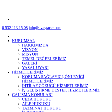
0 532 113 15 08
info@avaytacer.com
KURUMSAL
HAKKIMIZDA
VİZYON
MİSYON
TEMEL DEĞERLERİMİZ
GALERİ
YASAL UYARI
HİZMETLERİMİZ
KORUMA SAĞLAYICI, ÖNLEYİCİ
HİZMETLERİMİZ
İHTİLAF ÇÖZÜCÜ HİZMETLERİMİZ
İŞ GELİŞTİRME DESTEK HİZMETLERİMİZ
ÇALIŞMA KONULARI
CEZA HUKUKU
AİLE HUKUKU
TAZMİNAT HUKUKU