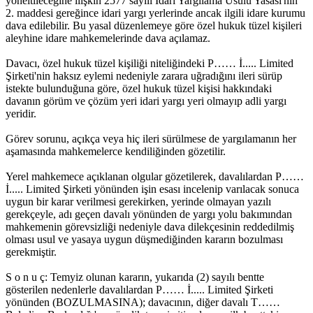
yöneltileceğine ilişkin 2577 sayılı İdari Yargılama Usulü Yasası'nın
2. maddesi gereğince idari yargı yerlerinde ancak ilgili idare kurumu
dava edilebilir. Bu yasal düzenlemeye göre özel hukuk tüzel kişileri
aleyhine idare mahkemelerinde dava açılamaz.
Davacı, özel hukuk tüzel kişiliği niteliğindeki P…… İ..... Limited
Şirketi'nin haksız eylemi nedeniyle zarara uğradığını ileri sürüp
istekte bulunduğuna göre, özel hukuk tüzel kişisi hakkındaki
davanın görüm ve çözüm yeri idari yargı yeri olmayıp adli yargı
yeridir.
Görev sorunu, açıkça veya hiç ileri sürülmese de yargılamanın her
aşamasında mahkemelerce kendiliğinden gözetilir.
Yerel mahkemece açıklanan olgular gözetilerek, davalılardan P……
İ..... Limited Şirketi yönünden işin esası incelenip varılacak sonuca
uygun bir karar verilmesi gerekirken, yerinde olmayan yazılı
gerekçeyle, adı geçen davalı yönünden de yargı yolu bakımından
mahkemenin görevsizliği nedeniyle dava dilekçesinin reddedilmiş
olması usul ve yasaya uygun düşmediğinden kararın bozulması
gerekmiştir.
S o n u ç: Temyiz olunan kararın, yukarıda (2) sayılı bentte
gösterilen nedenlerle davalılardan P…… İ..... Limited Şirketi
yönünden (BOZULMASINA); davacının, diğer davalı T……