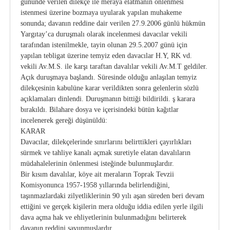
gününde verilen dilekçe ile meraya elatmanın önlenmesi
istenmesi üzerine bozmaya uyularak yapılan muhakeme
sonunda; davanın reddine dair verilen 27.9.2006 günlü hükmün
Yargıtay’ca duruşmalı olarak incelenmesi davacılar vekili
tarafından istenilmekle, tayin olunan 29.5.2007 günü için
yapılan tebligat üzerine temyiz eden davacılar H.Y, RK vd.
vekili Av.M.S. ile karşı taraftan davalılar vekili Av.M.T geldiler.
Açık duruşmaya başlandı. Süresinde olduğu anlaşılan temyiz
dilekçesinin kabulüne karar verildikten sonra gelenlerin sözlü
açıklamaları dinlendi. Duruşmanın bittiği bildirildi. ş karara
bırakıldı. Bilahare dosya ve içerisindeki bütün kağıtlar
incelenerek gereği düşünüldü:
KARAR
Davacılar, dilekçelerinde sınırlarını belirttikleri çayırlıkları
sürmek ve tahliye kanalı açmak suretiyle elatan davalıların
müdahalelerinin önlenmesi isteğinde bulunmuşlardır.
Bir kısım davalılar, köye ait meraların Toprak Tevzii
Komisyonunca 1957-1958 yıllarında belirlendiğini,
taşınmazlardaki zilyetliklerinin 90 yılı aşan süreden beri devam
ettiğini ve gerçek kişilerin mera olduğu iddia edilen yerle ilgili
dava açma hak ve ehliyetlerinin bulunmadığını belirterek
davanın reddini savunmuşlardır.