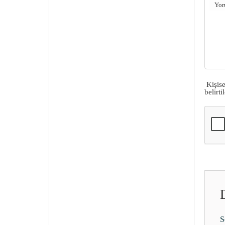
Yo
Kişis
belirt
O