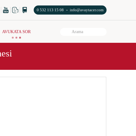
0 532 113 15 08
info@avaytacer.com
AVUKATA SOR
esi