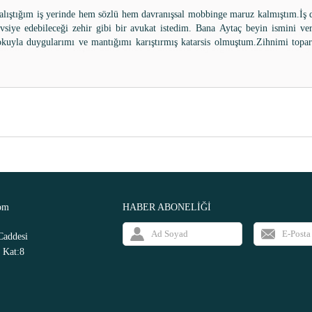
ncelik ile İngiltere’den saygilarim ile…….
enim sikintili sürecimde yanimda olan Aytaç bey ve ekibinden gamze h
akkini veren bir. İnşan daha önce avukatlara onyargili bir tabum vardi 
om
HABER ABONELİĞİ
Caddesi
 Kat:8