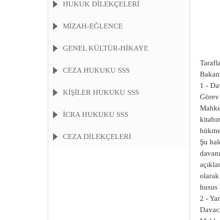
HUKUK DİLEKÇELERİ
MİZAH-EĞLENCE
GENEL KÜLTÜR-HİKAYE
Tarafl
CEZA HUKUKU SSS
Bakanl
1 - Da
KIŞILER HUKUKU SSS
Görev 
Mahkem
İCRA HUKUKU SSS
kitabı
hükme 
CEZA DİLEKÇELERİ
Şu hal
davanı
açıkla
olarak
husus 
2 - Ya
Davacı