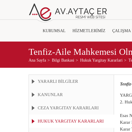
KURUMSAL
HİZMETLERİMİZ
ÇALIŞMA
Tenfiz-Aile Mahkemesi Ol
Ana Sayfa
Bilgi Bankasi
Hukuk Yargitay Kararlari
T
YARARLI BİLGİLER
Tenfi
KANUNLAR
YARG
2. Hu
CEZA YARGITAY KARARLARI
Esas 
HUKUK YARGITAY KARARLARI
Karar
Karar 