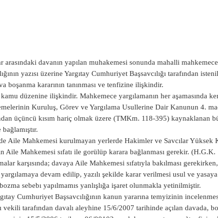
ar arasındaki davanın yapılan muhakemesi sonunda mahalli mahkemece
ığının yazısı üzerine Yargıtay Cumhuriyet Başsavcılığı tarafından ist
va boşanma kararının tanınması ve tenfizine ilişkindir.
kamu düzenine ilişkindir. Mahkemece yargılamanın her aşamasında kendi
elerinin Kuruluş, Görev ve Yargılama Usullerine Dair Kanunun 4. ma
ndan üçüncü kısım hariç olmak üzere (TMKm. 118-395) kaynaklanan bü
bağlamıştır.
de Aile Mahkemesi kurulmayan yerlerde Hakimler ve Savcılar Yüksek 
n Aile Mahkemesi sıfatı ile gorülüp karara bağlanması gerekir. (H.G.K. 
malar karşısında; davaya Aile Mahkemesi sıfatıyla bakılması gerekir
 yargılamaya devam edilip, yazılı şekilde karar verilmesi usul ve yasaya
bozma sebebı yapılmamıs yanlışlığa işaret olunmakla yetinilmiştir.
rgıtay Cumhuriyet Başsavcılığının kanun yararına temyizinin incelenme
 vekili tarafından davalı aleyhine 15/6/2007 tarihinde açılan davada, 