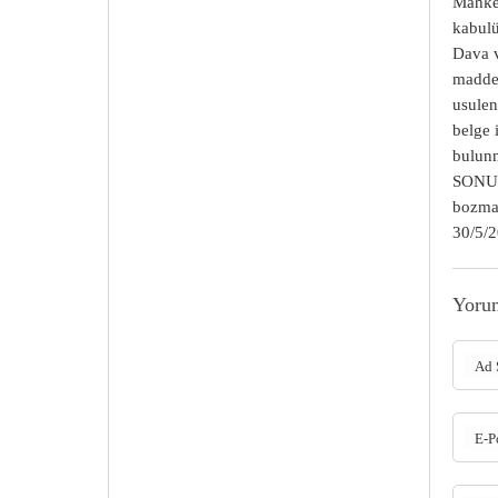
Mahkem
kabulü
Dava v
maddes
usulen
belge 
bulun
SONUÇ
bozma 
30/5/
Yoru
Ad 
E-P