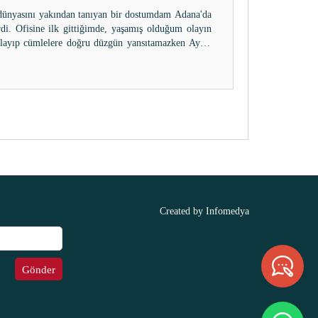
anima çok teşekkür ederim aldigi paranin
yikmama vesile oldu tavsiye ederim..
Created by
Infomedya
Gönder