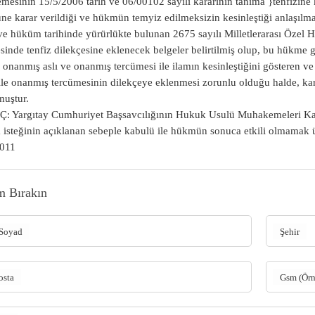
esinin 15/5/2006 tarih ve 06/00102 sayılı kararının tanıma }tenfizine
ne karar verildiği ve hükmün temyiz edilmeksizin kesinleştiği anlaşılm
e hüküm tarihinde yürürlükte bulunan 2675 sayılı Milletlerarası Öz
inde tenfiz dilekçesine eklenecek belgeler belirtilmiş olup, bu hükm
 onanmış aslı ve onanmış tercümesi ile ilamın kesinleştiğini gösteren 
ile onanmış tercümesinin dilekçeye eklenmesi zorunlu olduğu halde, kara
muştur.
: Yargıtay Cumhuriyet Başsavcılığının Hukuk Usulü Muhakemeleri Ka
isteğinin açıklanan sebeple kabulü ile hükmün sonuca etkili olmamak
2011
m Bırakın
Soyad
Şehir
osta
Gsm (Ör