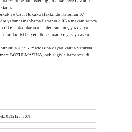
 karar verilmesinin istendiği, mahkemece davanın
aktadır.
el Hukuk ve Usul Hukuku Hakkında Kanunun 37.
e göre yabancı mahkeme ilamının o ülke makamlarınca
ve o ülke makamlarınca usulen onanmış yazı veya
r fotokopisi ile yetinilmesi usul ve yasaya aykırı
nununun 427/6. maddesine dayalı kanun yararına
 üzere BOZULMASINA, oybirliğiyle karar verildi.
nek: 05321234567)