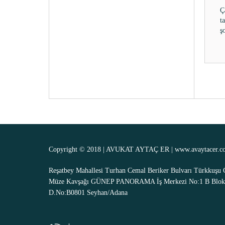
Ö
B
h
Copyright © 2018 | AVUKAT AYTAÇ ER |
www.avaytacer.c
Reşatbey Mahallesi Turhan Cemal Beriker Bulvarı Türkkuşu 
Müze Kavşağı GÜNEP PANORAMA İş Merkezi No:1 B Blok
D.No:B0801 Seyhan/Adana