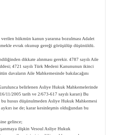
 verilen hükmün kanun yararına bozulması Adalet
enilmekle evrak okunup gereği görüşülüp düşünüldü.
liğinden dikkate alınması gerekir. 4787 sayılı Aile
ddesi; 4721 sayılı Türk Medeni Kanununun ikinci
tün davaların Aile Mahkemesinde bakılacağını
Kurulunca belirlenen Asliye Hukuk Mahkemelerinde
16/11/2005 tarih ve 2/673-617 sayılı kararı) Bu
ken, bu husus düşünulmeden Asliye Hukuk Mahkemesi
 aykırı ise de; karar kesinleşmis olduğundan bu
sine gelince;
boşanmaya ilişkin Vesoul Asliye Hukuk