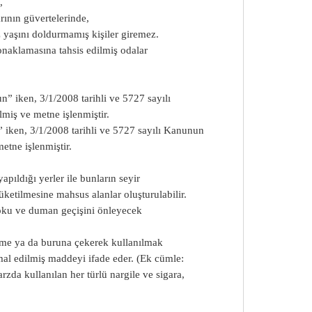
,
rının güvertelerinde,
z yaşını doldurmamış kişiler giremez.
konaklamasına tahsis edilmiş odalar
 iken, 3/1/2008 tarihli ve 5727 sayılı
miş ve metne işlenmiştir.
” iken, 3/1/2008 tarihli ve 5727 sayılı Kanunun
etne işlenmiştir.
apıldığı yerler ile bunların seyir
üketilmesine mahsus alanlar oluşturulabilir.
 koku ve duman geçişini önleyecek
me ya da buruna çekerek kullanılmak
l edilmiş maddeyi ifade eder. (Ek cümle:
da kullanılan her türlü nargile ve sigara,