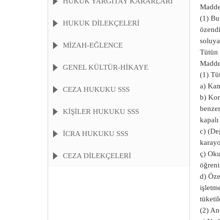
HUKUK YARGITAY KARARLARI
Madde 
(1) Bu
HUKUK DİLEKÇELERİ
özendi
soluya
MİZAH-EĞLENCE
Tütün 
Madde 
GENEL KÜLTÜR-HİKAYE
(1) Tü
a) Kam
CEZA HUKUKU SSS
b) Kor
benzer
KIŞILER HUKUKU SSS
kapalı
c) (De
İCRA HUKUKU SSS
karayo
ç) Oku
CEZA DİLEKÇELERİ
öğreni
d) Öze
işletm
tüketi
(2) An