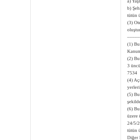
a) Yaş
b) Şeh
tütün 
(3) Ot
oluştur
–––––
(1) Bu
Kanunu
(2) Bu
3 üncü
7534
(4) Aç
yerler
(5) Bu
şekild
(6) Bu
üzere 
24/5/2
tütün 
Diğer 