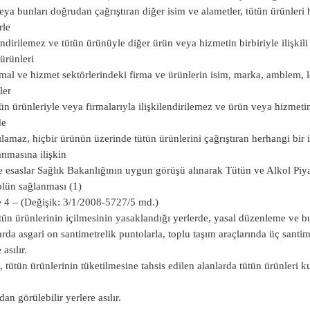
eya bunları doğrudan çağrıştıran diğer isim ve alametler, tütün ürünleri
rle
lendirilemez ve tütün ürünüyle diğer ürün veya hizmetin birbiriyle ilişki
ürünleri
 mal ve hizmet sektörlerindeki firma ve ürünlerin isim, marka, amblem, 
ler
tün ürünleriyle veya firmalarıyla ilişkilendirilemez ve ürün veya hizmeti
de
ılamaz, hiçbir ürünün üzerinde tütün ürünlerini çağrıştıran herhangi bir
nmasına ilişkin
e esaslar Sağlık Bakanlığının uygun görüşü alınarak Tütün ve Alkol Piy
lün sağlanması (1)
4 – (Değişik: 3/1/2008-5727/5 md.)
tün ürünlerinin içilmesinin yasaklandığı yerlerde, yasal düzenleme ve b
arda asgari on santimetrelik puntolarla, toplu taşım araçlarında üç santim
 asılır.
, tütün ürünlerinin tüketilmesine tahsis edilen alanlarda tütün ürünleri ku
dan görülebilir yerlere asılır.