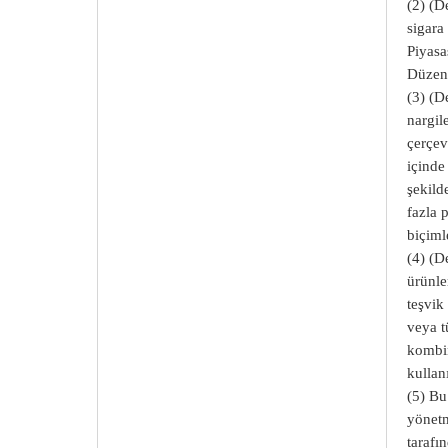
(2) (D
sigara
Piyasa
Düzenl
(3) (D
nargil
çerçe
içinde
şekild
fazla 
biçiml
(4) (D
ürünler
teşvik
veya t
kombi
kullan
(5) Bu
yönetm
tarafı