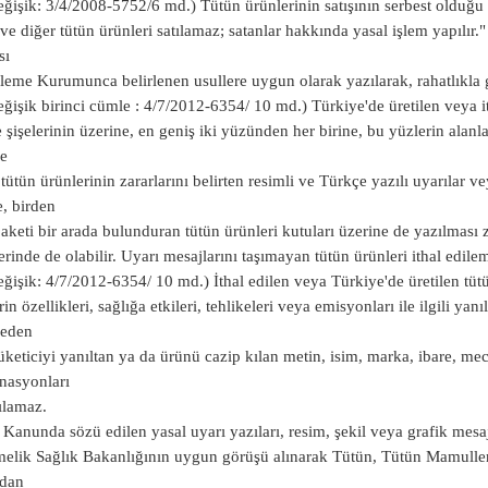
eğişik: 3/4/2008-5752/6 md.) Tütün ürünlerinin satışının serbest olduğu
 ve diğer tütün ürünleri satılamaz; satanlar hakkında yasal işlem yapılır.
sı
eme Kurumunca belirlenen usullere uygun olarak yazılarak, rahatlıkla gö
eğişik birinci cümle : 4/7/2012-6354/ 10 md.) Türkiye'de üretilen veya ith
e şişelerinin üzerine, en geniş iki yüzünden her birine, bu yüzlerin ala
ve
 tütün ürünlerinin zararlarını belirten resimli ve Türkçe yazılı uyarılar 
e, birden
paketi bir arada bulunduran tütün ürünleri kutuları üzerine de yazılması 
erinde de olabilir. Uyarı mesajlarını taşımayan tütün ürünleri ithal edile
eğişik: 4/7/2012-6354/ 10 md.) İthal edilen veya Türkiye'de üretilen tütü
in özellikleri, sağlığa etkileri, tehlikeleri veya emisyonları ile ilgili yan
 eden
üketiciyi yanıltan ya da ürünü cazip kılan metin, isim, marka, ibare, meca
nasyonları
ılamaz.
 Kanunda sözü edilen yasal uyarı yazıları, resim, şekil veya grafik mesaj
elik Sağlık Bakanlığının uygun görüşü alınarak Tütün, Tütün Mamulle
ndan