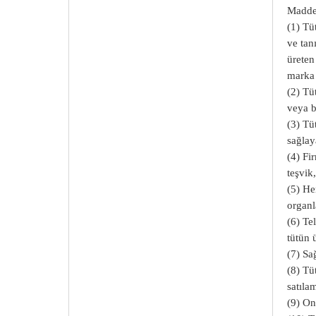
Madde 
(1) Tü
ve tan
üreten
marka 
(2) Tü
veya b
(3) Tü
sağlay
(4) Fi
teşvik
(5) He
organl
(6) Te
tütün 
(7) Sa
(8) Tü
satıla
(9) On