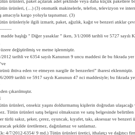
ütün ürünleri, paket açılarak adet şeklinde veya daha küçük paketlere b
ütün ürünleri, (…) (3) otomatik makinelerle, telefon, televizyon ve inter
ış amacıyla kargo yoluyla taşınamaz. (3)
ütün ürünleriyle ilgili izmarit, paket, ağızlık, kağıt ve benzeri atıklar çe
–––––
 madde başlığı " Diğer yasaklar ” iken, 3/1/2008 tarihli ve 5727 sayıl
i
üzere değiştirilmiş ve metne işlenmiştir.
7/2012 tarihli ve 6354 sayılı Kanunun 9 uncu maddesi ile bu fıkrada ye
“ve
ürünü ihtiva eden ve etmeyen nargile ile benzerleri” ibaresi eklenmiştir.
/6/2009 tarihli ve 5917 sayılı Kanunun 47 nci maddesiyle; bu fıkrada yer a
e
den çıkarılmıştır.
1
ütün ürünleri, onsekiz yaşını doldurmamış kişilerin doğrudan ulaşacağı v
ez. Tütün ürünleri satış belgesi olmaksızın ve satış belgesinde belirtilen
er türlü sakız, şeker, çerez, oyuncak, kıyafet, takı, aksesuar ve benzer
tıracak şekilde üretilemez, dağıtılamaz ve satılamaz.
Ek: 4/7/2012-6354/ 9 md.) Tütün ürünleri üretici, ithalatçı ve dağıtıcı fi