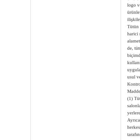
logo v
ürünle
ilişki
Tütün 
harici
alamet
de, tü
biçim
kullan
uygula
usul v
Kontro
Madde 
(1) Tü
salonl
yerlere
Ayrıca
herkes
tarafın