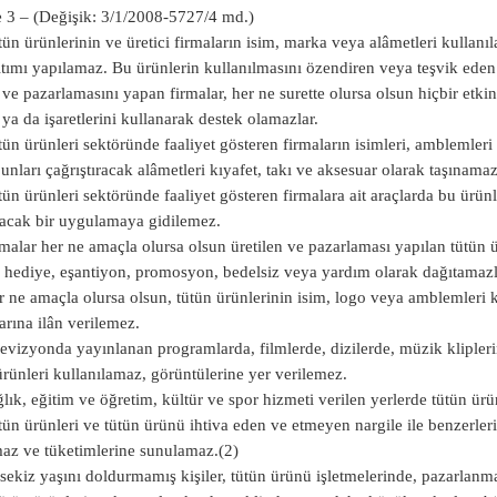
3 – (Değişik: 3/1/2008-5727/4 md.)
tün ürünlerinin ve üretici firmaların isim, marka veya alâmetleri kullanı
ıtımı yapılamaz. Bu ürünlerin kullanılmasını özendiren veya teşvik ed
 ve pazarlamasını yapan firmalar, her ne surette olursa olsun hiçbir etki
ya da işaretlerini kullanarak destek olamazlar.
tün ürünleri sektöründe faaliyet gösteren firmaların isimleri, amblemleri
unları çağrıştıracak alâmetleri kıyafet, takı ve aksesuar olarak taşınamaz
tün ürünleri sektöründe faaliyet gösteren firmalara ait araçlarda bu ürün
acak bir uygulamaya gidilemez.
rmalar her ne amaçla olursa olsun üretilen ve pazarlaması yapılan tütün ür
, hediye, eşantiyon, promosyon, bedelsiz veya yardım olarak dağıtamazl
r ne amaçla olursa olsun, tütün ürünlerinin isim, logo veya amblemleri 
arına ilân verilemez.
levizyonda yayınlanan programlarda, filmlerde, dizilerde, müzik klipleri
ürünleri kullanılamaz, görüntülerine yer verilemez.
ğlık, eğitim ve öğretim, kültür ve spor hizmeti verilen yerlerde tütün ürü
tün ürünleri ve tütün ürünü ihtiva eden ve etmeyen nargile ile benzerler
maz ve tüketimlerine sunulamaz.(2)
sekiz yaşını doldurmamış kişiler, tütün ürünü işletmelerinde, pazarlanm