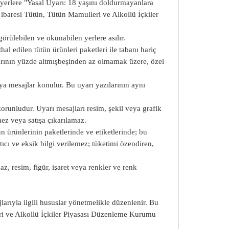
 yerlere "Yasal Uyarı: 18 yaşını doldurmayanlara
" ibaresi Tütün, Tütün Mamulleri ve Alkollü İçkiler
rülebilen ve okunabilen yerlere asılır.
al edilen tütün ürünleri paketleri ile tabanı hariç
nlarının yüzde altmışbeşinden az olmamak üzere, özel
veya mesajlar konulur. Bu uyarı yazılarının aynı
zorunludur. Uyarı mesajları resim, şekil veya grafik
mez veya satışa çıkarılamaz.
n ürünlerinin paketlerinde ve etiketlerinde; bu
ıltıcı ve eksik bilgi verilemez; tüketimi özendiren,
z, resim, figür, işaret veya renkler ve renk
larıyla ilgili hususlar yönetmelikle düzenlenir. Bu
ri ve Alkollü İçkiler Piyasası Düzenleme Kurumu