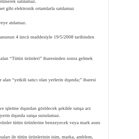
ölünerek satılamaz.
net gibi elektronik ortamlarla satılamaz
vreye atılamaz.
ı Kanunun 4 üncü maddesiyle 19/5/2008 tarihinden
r alan “Tütün ürünleri” ibaresinden sonra gelmek
lan “yetkili satıcı olan yerlerin dışında;” ibaresi
e işletme dışından görülecek şekilde satışa arz
 yerin dışında satışa sunulamaz.
i ürünler tütün ürünlerine benzeyecek veya mark asını
rmaları ile tütün ürünlerinin isim, marka, amblem,