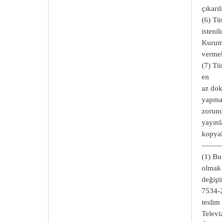
çıkarılı
(6) Tü
isteni
Kuru
vermek
(7) Tü
en
az dok
yapm
zorund
yayınl
kopyal
–––––
(1) Bu
olmak
değişt
7534-
teslim
Televi