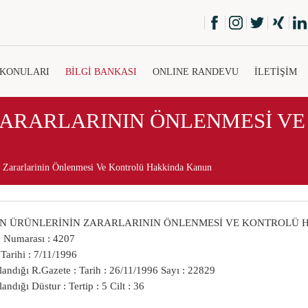
 KONULARI
BİLGİ BANKASI
ONLINE RANDEVU
İLETİŞİM
ZARARLARININ ÖNLENMESİ V
n Zararlarinin Önlenmesi Ve Kontrolü Hakkinda Kanun
N ÜRÜNLERİNİN ZARARLARININ ÖNLENMESİ VE KONTROLÜ
 Numarası : 4207
Tarihi : 7/11/1996
andığı R.Gazete : Tarih : 26/11/1996 Sayı : 22829
andığı Düstur : Tertip : 5 Cilt : 36