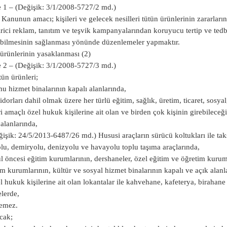
1 – (Değişik: 3/1/2008-5727/2 md.)
 Kanunun amacı; kişileri ve gelecek nesilleri tütün ürünlerinin zararların
rici reklam, tanıtım ve teşvik kampanyalarından koruyucu tertip ve tedb
bilmesinin sağlanması yönünde düzenlemeler yapmaktır.
ürünlerinin yasaklanması (2)
2 – (Değişik: 3/1/2008-5727/3 md.)
tün ürünleri;
u hizmet binalarının kapalı alanlarında,
idorları dahil olmak üzere her türlü eğitim, sağlık, üretim, ticaret, sosyal
i amaçlı özel hukuk kişilerine ait olan ve birden çok kişinin girebileceğ
 alanlarında,
ğişik: 24/5/2013-6487/26 md.) Hususi araçların sürücü koltukları ile tak
lu, demiryolu, denizyolu ve havayolu toplu taşıma araçlarında,
l öncesi eğitim kurumlarının, dershaneler, özel eğitim ve öğretim kuruml
m kurumlarının, kültür ve sosyal hizmet binalarının kapalı ve açık alanl
l hukuk kişilerine ait olan lokantalar ile kahvehane, kafeterya, birahane
elerde,
lemez.
cak;