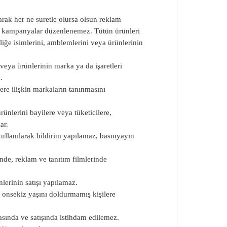
larak her ne suretle olursa olsun reklam
en kampanyalar düzenlenemez. Tütün ürünleri
nliğe isimlerini, amblemlerini veya ürünlerinin
 veya ürünlerinin marka ya da işaretleri
.
lere ilişkin markaların tanınmasını
ünlerini bayilere veya tüketicilere,
ar.
kullanılarak bildirim yapılamaz, basınyayın
nde, reklam ve tanıtım filmlerinde
nlerinin satışı yapılamaz.
i onsekiz yaşını doldurmamış kişilere
asında ve satışında istihdam edilemez.