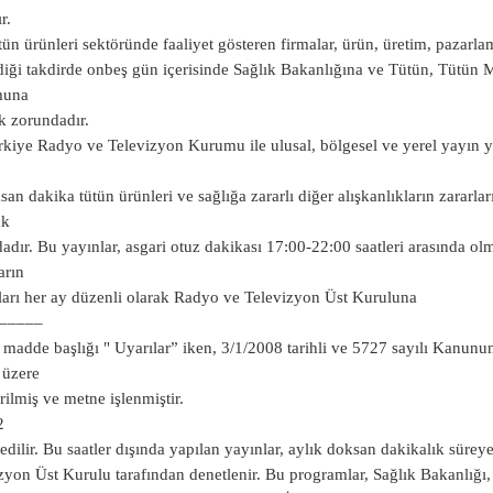
r.
tün ürünleri sektöründe faaliyet gösteren firmalar, ürün, üretim, pazarlama 
ldiği takdirde onbeş gün içerisinde Sağlık Bakanlığına ve Tütün, Tütün 
muna
 zorundadır.
rkiye Radyo ve Televizyon Kurumu ile ulusal, bölgesel ve yerel yayın y
san dakika tütün ürünleri ve sağlığa zararlı diğer alışkanlıkların zararla
ak
adır. Bu yayınlar, asgari otuz dakikası 17:00-22:00 saatleri arasında ol
arın
arı her ay düzenli olarak Radyo ve Televizyon Üst Kuruluna
–––––
 madde başlığı " Uyarılar” iken, 3/1/2008 tarihli ve 5727 sayılı Kanunu
 üzere
irilmiş ve metne işlenmiştir.
2
 edilir. Bu saatler dışında yapılan yayınlar, aylık doksan dakikalık süre
zyon Üst Kurulu tarafından denetlenir. Bu programlar, Sağlık Bakanlığı