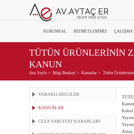
KURUMSAL
HİZMETLERİMİZ
ÇALIŞMA
TÜTÜN ÜRÜNLERİNİN 
KANUN
Ana Sayfa
Bilgi Bankasi
Kanunlar
Tütün Ürünlerini
YARARLI BİLGİLER
TÜTÜ
Kanun
KANUNLAR
Kabul 
Yayıml
CEZA YARGITAY KARARLARI
Yayıml
Amaç