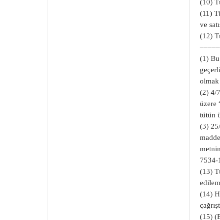
(10) T
(11) T
ve sat
(12) T
–––––
(1) Bu
geçerl
olmak 
(2) 4/
üzere 
tütün 
(3) 25
madd
metnin
7534-
(13) T
edilem
(14) H
çağrış
(15) (