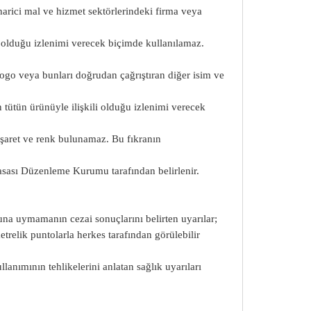
 harici mal ve hizmet sektörlerindeki firma veya
li olduğu izlenimi verecek biçimde kullanılamaz.
logo veya bunları doğrudan çağrıştıran diğer isim ve
n tütün ürünüyle ilişkili olduğu izlenimi verecek
 işaret ve renk bulunamaz. Bu fıkranın
asası Düzenleme Kurumu tarafından belirlenir.
una uymamanın cezai sonuçlarını belirten uyarılar;
etrelik puntolarla herkes tarafından görülebilir
llanımının tehlikelerini anlatan sağlık uyarıları