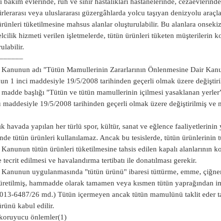
lı bakım evlerinde, ruh ve sinir hastalıkları hastanelerinde, cezaevlerinde
irlerarası veya uluslararası güzergâhlarda yolcu taşıyan denizyolu araçla
ürünleri tüketilmesine mahsus alanlar oluşturulabilir. Bu alanlara onseki
elcilik hizmeti verilen işletmelerde, tütün ürünleri tüketen müşterilerin 
ulabilir.
––––––
 Kanunun adı "Tütün Mamullerinin Zararlarının Önlenmesine Dair Kanun”
n 1 inci maddesiyle 19/5/2008 tarihinden geçerli olmak üzere değiştiril
 madde başlığı "Tütün ve tütün mamullerinin içilmesi yasaklanan yerler
 maddesiyle 19/5/2008 tarihinden geçerli olmak üzere değiştirilmiş ve m
ık havada yapılan her türlü spor, kültür, sanat ve eğlence faaliyetlerinin y
inde tütün ürünleri kullanılamaz. Ancak bu tesislerde, tütün ürünlerinin t
 Kanunun tütün ürünleri tüketilmesine tahsis edilen kapalı alanlarının
e tecrit edilmesi ve havalandırma tertibatı ile donatılması gerekir.
 Kanunun uygulanmasında "tütün ürünü" ibaresi tüttürme, emme, çiğne
üretilmiş, hammadde olarak tamamen veya kısmen tütün yaprağından ima
013-6487/26 md.) Tütün içermeyen ancak tütün mamulünü taklit eder tarz
ürünü kabul edilir.
koruyucu önlemler(1)