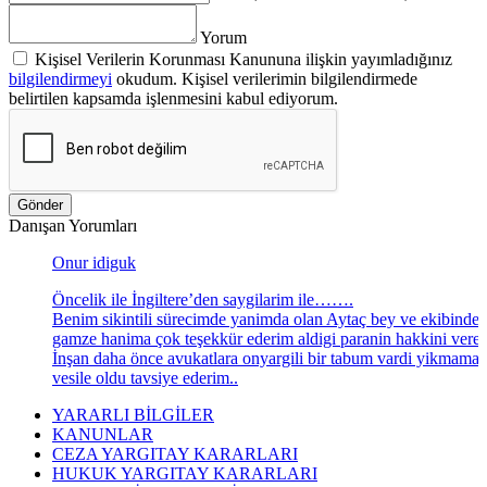
Yorum
Kişisel Verilerin Korunması Kanununa ilişkin yayımladığınız
bilgilendirmeyi
okudum. Kişisel verilerimin bilgilendirmede
belirtilen kapsamda işlenmesini kabul ediyorum.
Gönder
Danışan Yorumları
Onur idiguk
Öncelik ile İngiltere’den saygilarim ile…….
Benim sikintili sürecimde yanimda olan Aytaç bey ve ekibinde
gamze hanima çok teşekkür ederim aldigi paranin hakkini veren
İnşan daha önce avukatlara onyargili bir tabum vardi yikmama
vesile oldu tavsiye ederim..
YARARLI BİLGİLER
KANUNLAR
CEZA YARGITAY KARARLARI
HUKUK YARGITAY KARARLARI