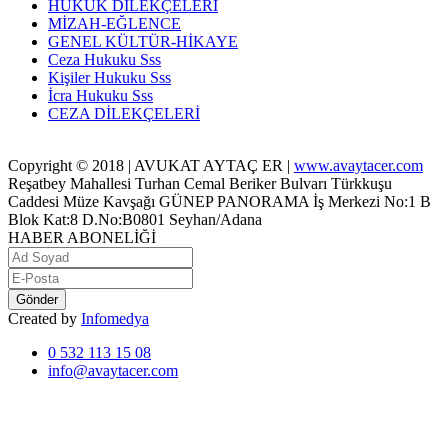
HUKUK DİLEKÇELERİ
MİZAH-EĞLENCE
GENEL KÜLTÜR-HİKAYE
Ceza Hukuku Sss
Kişiler Hukuku Sss
İcra Hukuku Sss
CEZA DİLEKÇELERİ
Copyright © 2018 | AVUKAT AYTAÇ ER |
www.avaytacer.com
Reşatbey Mahallesi Turhan Cemal Beriker Bulvarı Türkkuşu
Caddesi Müze Kavşağı GÜNEP PANORAMA İş Merkezi No:1 B
Blok Kat:8 D.No:B0801 Seyhan/Adana
HABER ABONELİĞİ
Gönder
Created by
Infomedya
0 532 113 15 08
info@avaytacer.com