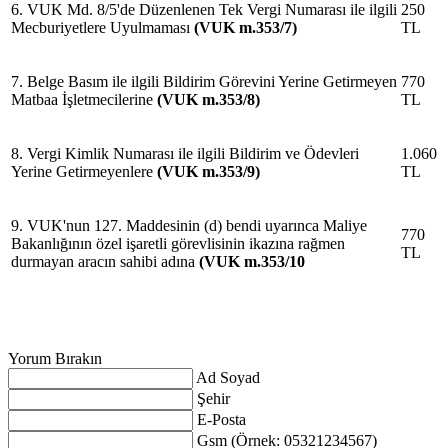
6. VUK Md. 8/5'de Düzenlenen Tek Vergi Numarası ile ilgili
250
Mecburiyetlere Uyulmaması
(VUK m.353/7)
TL
7. Belge Basım ile ilgili Bildirim Görevini Yerine Getirmeyen
770
Matbaa İşletmecilerine
(VUK m.353/8)
TL
8. Vergi Kimlik Numarası ile ilgili Bildirim ve Ödevleri
1.060
Yerine Getirmeyenlere
(VUK m.353/9)
TL
9. VUK'nun 127. Maddesinin (d) bendi uyarınca Maliye
770
Bakanlığının özel işaretli görevlisinin ikazına rağmen
TL
durmayan aracın sahibi adına
(VUK m.353/10
Yorum Bırakın
Ad Soyad
Şehir
E-Posta
Gsm (Örnek: 05321234567)