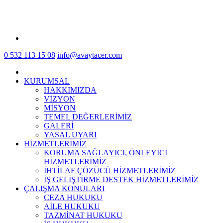
0 532 113 15 08
info@avaytacer.com
KURUMSAL
HAKKIMIZDA
VİZYON
MİSYON
TEMEL DEĞERLERİMİZ
GALERİ
YASAL UYARI
HİZMETLERİMİZ
KORUMA SAĞLAYICI, ÖNLEYİCİ
HİZMETLERİMİZ
İHTİLAF ÇÖZÜCÜ HİZMETLERİMİZ
İŞ GELİŞTİRME DESTEK HİZMETLERİMİZ
ÇALIŞMA KONULARI
CEZA HUKUKU
AİLE HUKUKU
TAZMİNAT HUKUKU