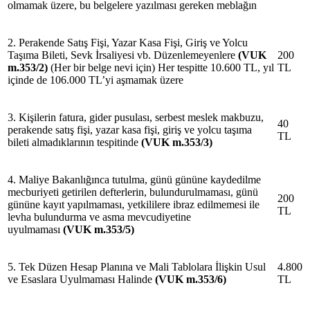
olmamak üzere, bu belgelere yazılması gereken meblağın
2. Perakende Satış Fişi, Yazar Kasa Fişi, Giriş ve Yolcu
Taşıma Bileti, Sevk İrsaliyesi vb. Düzenlemeyenlere
(VUK
200
m.353/2)
(Her bir belge nevi için) Her tespitte 10.600 TL, yıl
TL
içinde de 106.000 TL’yi aşmamak üzere
3. Kişilerin fatura, gider pusulası, serbest meslek makbuzu,
40
perakende satış fişi, yazar kasa fişi, giriş ve yolcu taşıma
TL
bileti almadıklarının tespitinde
(VUK m.353/3)
4. Maliye Bakanlığınca tutulma, günü gününe kaydedilme
mecburiyeti getirilen defterlerin, bulundurulmaması, günü
200
gününe kayıt yapılmaması, yetkililere ibraz edilmemesi ile
TL
levha bulundurma ve asma mevcudiyetine
uyulmaması
(VUK m.353/5)
5. Tek Düzen Hesap Planına ve Mali Tablolara İlişkin Usul
4.800
ve Esaslara Uyulmaması Halinde
(VUK m.353/6)
TL