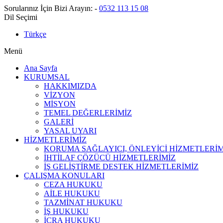
Sorularınız İçin Bizi Arayın:
-
0532 113 15 08
Dil Seçimi
Türkçe
Menü
Ana Sayfa
KURUMSAL
HAKKIMIZDA
VİZYON
MİSYON
TEMEL DEĞERLERİMİZ
GALERİ
YASAL UYARI
HİZMETLERİMİZ
KORUMA SAĞLAYICI, ÖNLEYİCİ HİZMETLERİM
İHTİLAF ÇÖZÜCÜ HİZMETLERİMİZ
İŞ GELİŞTİRME DESTEK HİZMETLERİMİZ
ÇALIŞMA KONULARI
CEZA HUKUKU
AİLE HUKUKU
TAZMİNAT HUKUKU
İŞ HUKUKU
İCRA HUKUKU