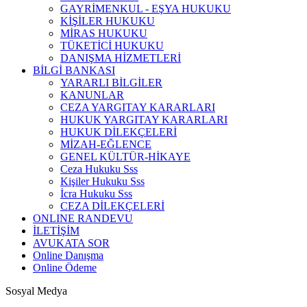
GAYRİMENKUL - EŞYA HUKUKU
KİŞİLER HUKUKU
MİRAS HUKUKU
TÜKETİCİ HUKUKU
DANIŞMA HİZMETLERİ
BİLGİ BANKASI
YARARLI BİLGİLER
KANUNLAR
CEZA YARGITAY KARARLARI
HUKUK YARGITAY KARARLARI
HUKUK DİLEKÇELERİ
MİZAH-EĞLENCE
GENEL KÜLTÜR-HİKAYE
Ceza Hukuku Sss
Kişiler Hukuku Sss
İcra Hukuku Sss
CEZA DİLEKÇELERİ
ONLINE RANDEVU
İLETİŞİM
AVUKATA SOR
Online Danışma
Online Ödeme
Sosyal Medya