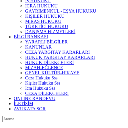
İŞ HUKUKU
İCRA HUKUKU
GAYRİMENKUL - EŞYA HUKUKU
KİŞİLER HUKUKU
MİRAS HUKUKU
TÜKETİCİ HUKUKU
DANIŞMA HİZMETLERİ
BİLGİ BANKASI
YARARLI BİLGİLER
KANUNLAR
CEZA YARGITAY KARARLARI
HUKUK YARGITAY KARARLARI
HUKUK DİLEKÇELERİ
MİZAH-EĞLENCE
GENEL KÜLTÜR-HİKAYE
Ceza Hukuku Sss
Kişiler Hukuku Sss
İcra Hukuku Sss
CEZA DİLEKÇELERİ
ONLINE RANDEVU
İLETİŞİM
AVUKATA SOR