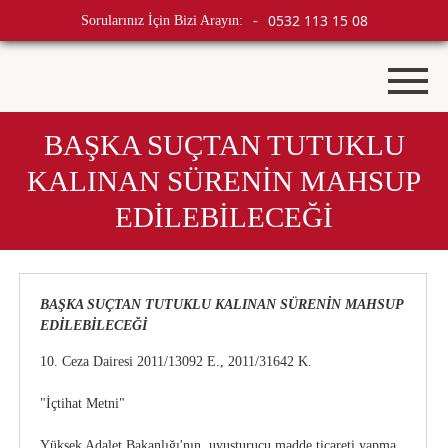
0532 113 15 08
Sorularınız İçin Bizi Arayın:
-
BAŞKA SUÇTAN TUTUKLU
KALINAN SÜRENİN MAHSUP
EDİLEBİLECEĞİ
BAŞKA SUÇTAN TUTUKLU KALINAN SÜRENİN MAHSUP
EDİLEBİLECEĞİ
10. Ceza Dairesi 2011/13092 E., 2011/31642 K.
"İçtihat Metni"
Yüksek Adalet Bakanlığı'nın, uyuşturucu madde ticareti yapma