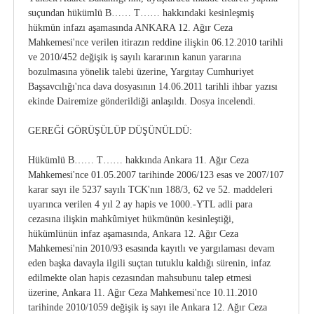
suçundan hükümlü B…… T…… hakkındaki kesinleşmiş
hükmün infazı aşamasında ANKARA 12. Ağır Ceza
Mahkemesi'nce verilen itirazın reddine ilişkin 06.12.2010 tarihli
ve 2010/452 değişik iş sayılı kararının kanun yararına
bozulmasına yönelik talebi üzerine, Yargıtay Cumhuriyet
Başsavcılığı'nca dava dosyasının 14.06.2011 tarihli ihbar yazısı
ekinde Dairemize gönderildiği anlaşıldı. Dosya incelendi.
GEREĞİ GÖRÜŞÜLÜP DÜŞÜNÜLDÜ:
Hükümlü B…… T…… hakkında Ankara 11. Ağır Ceza
Mahkemesi'nce 01.05.2007 tarihinde 2006/123 esas ve 2007/107
karar sayı ile 5237 sayılı TCK'nın 188/3, 62 ve 52. maddeleri
uyarınca verilen 4 yıl 2 ay hapis ve 1000.-YTL adli para
cezasına ilişkin mahkûmiyet hükmünün kesinleştiği,
hükümlünün infaz aşamasında, Ankara 12. Ağır Ceza
Mahkemesi'nin 2010/93 esasında kayıtlı ve yargılaması devam
eden başka davayla ilgili suçtan tutuklu kaldığı sürenin, infaz
edilmekte olan hapis cezasından mahsubunu talep etmesi
üzerine, Ankara 11. Ağır Ceza Mahkemesi'nce 10.11.2010
tarihinde 2010/1059 değişik iş sayı ile Ankara 12. Ağır Ceza