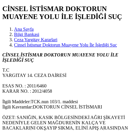
CİNSEL İSTİSMAR DOKTORUN
MUAYENE YOLU İLE İŞLEDİĞİ SUÇ
Ana Sayfa
Bilgi Bankasi
Ceza Yargitay Kararlari
Cinsel İstismar Doktorun Muayene Yolu İle İşlediği Suç
CİNSEL İSTİSMAR DOKTORUN MUAYENE YOLU İLE
İŞLEDİĞİ SUÇ
T.C
YARGITAY 14. CEZA DAİRESİ
ESAS NO. : 2011/6460
KARAR NO. : 2012/4058
İlgili Maddeler:TCK.nun 103/1. maddesi
İlgili Kavramlar:DOKTORUN CİNSEL İSTİSMARI
ÖZET: SANIĞIN, KASIK BÖLGESİNDEKİ AĞRI ŞİKAYETİ
NEDENİYLE GELEN MAĞDURENİN KALÇA VE
BACAKLARINI OKŞAYIP SIKMA, ELİNİ APIŞ ARASINDAN