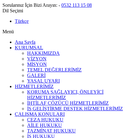
Sorularınız İçin Bizi Arayın:
-
0532 113 15 08
Dil Seçimi
Türkçe
Menü
Ana Sayfa
KURUMSAL
HAKKIMIZDA
VİZYON
MİSYON
TEMEL DEĞERLERİMİZ
GALERİ
YASAL UYARI
HİZMETLERİMİZ
KORUMA SAĞLAYICI, ÖNLEYİCİ
HİZMETLERİMİZ
İHTİLAF ÇÖZÜCÜ HİZMETLERİMİZ
İŞ GELİŞTİRME DESTEK HİZMETLERİMİZ
ÇALIŞMA KONULARI
CEZA HUKUKU
AİLE HUKUKU
TAZMİNAT HUKUKU
İŞ HUKUKU