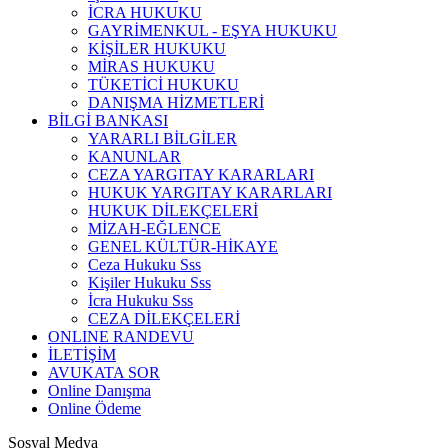
İCRA HUKUKU
GAYRİMENKUL - EŞYA HUKUKU
KİŞİLER HUKUKU
MİRAS HUKUKU
TÜKETİCİ HUKUKU
DANIŞMA HİZMETLERİ
BİLGİ BANKASI
YARARLI BİLGİLER
KANUNLAR
CEZA YARGITAY KARARLARI
HUKUK YARGITAY KARARLARI
HUKUK DİLEKÇELERİ
MİZAH-EĞLENCE
GENEL KÜLTÜR-HİKAYE
Ceza Hukuku Sss
Kişiler Hukuku Sss
İcra Hukuku Sss
CEZA DİLEKÇELERİ
ONLINE RANDEVU
İLETİŞİM
AVUKATA SOR
Online Danışma
Online Ödeme
Sosyal Medya