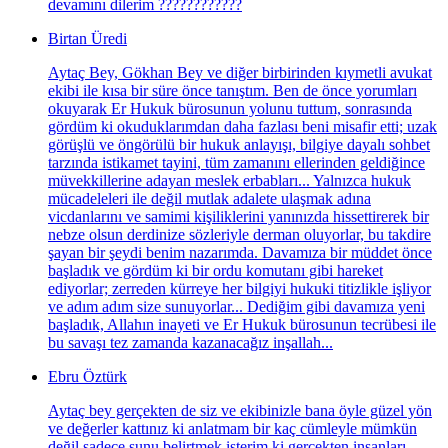
devamını dilerim ????????????
Birtan Üredi
Aytaç Bey, Gökhan Bey ve diğer birbirinden kıymetli avukat
ekibi ile kısa bir süre önce tanıştım. Ben de önce yorumları
okuyarak Er Hukuk bürosunun yolunu tuttum, sonrasında
gördüm ki okuduklarımdan daha fazlası beni misafir etti; uzak
görüşlü ve öngörülü bir hukuk anlayışı, bilgiye dayalı sohbet
tarzında istikamet tayini, tüm zamanını ellerinden geldiğince
müvekkillerine adayan meslek erbabları... Yalnızca hukuk
mücadeleleri ile değil mutlak adalete ulaşmak adına
vicdanlarını ve samimi kişiliklerini yanınızda hissettirerek bir
nebze olsun derdinize sözleriyle derman oluyorlar, bu takdire
şayan bir şeydi benim nazarımda. Davamıza bir müddet önce
başladık ve gördüm ki bir ordu komutanı gibi hareket
ediyorlar; zerreden kürreye her bilgiyi hukuki titizlikle işliyor
ve adım adım size sunuyorlar... Dediğim gibi davamıza yeni
başladık, Allahın inayeti ve Er Hukuk bürosunun tecrübesi ile
bu savaşı tez zamanda kazanacağız inşallah...
Ebru Öztürk
Aytaç bey gerçekten de siz ve ekibinizle bana öyle güzel yön
ve değerler kattınız ki anlatmam bir kaç cümleyle mümkün
değil sadece şunu belirtmek isterim ki gerçekten insanları