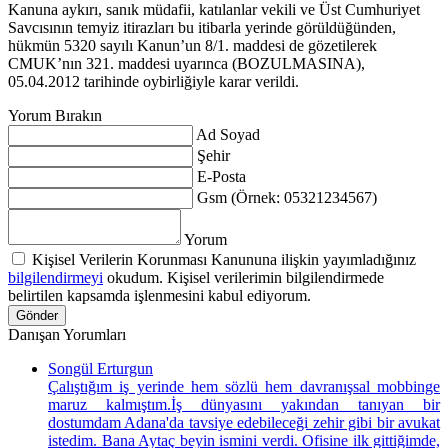
Kanuna aykırı, sanık müdafii, katılanlar vekili ve Üst Cumhuriyet
Sav­cısının temyiz itirazları bu itibarla yerinde görüldüğünden,
hükmün 5320 sayılı Kanun’un 8/1. maddesi de gözetilerek
CMUK’nın 321. maddesi uyarınca (BOZULMASINA),
05.04.2012 tarihinde oybirliğiyle karar verildi.
Yorum Bırakın
Ad Soyad
Şehir
E-Posta
Gsm (Örnek: 05321234567)
Yorum
Kişisel Verilerin Korunması Kanununa ilişkin yayımladığınız
bilgilendirmeyi
okudum. Kişisel verilerimin bilgilendirmede
belirtilen kapsamda işlenmesini kabul ediyorum.
Gönder
Danışan Yorumları
Songül Erturgun
Çalıştığım iş yerinde hem sözlü hem davranışsal mobbinge
maruz kalmıştım.İş dünyasını yakından tanıyan bir
dostumdam Adana'da tavsiye edebileceği zehir gibi bir avukat
istedim. Bana Aytaç beyin ismini verdi. Ofisine ilk gittiğimde,