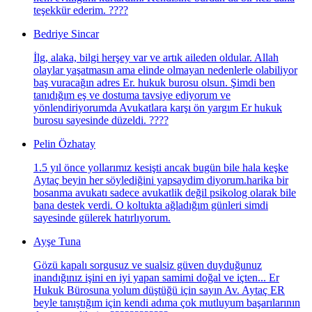
teşekkür ederim. ????
Bedriye Sincar
İlg, alaka, bilgi herşey var ve artık aileden oldular. Allah
olaylar yaşatmasın ama elinde olmayan nedenlerle olabiliyor
baş vuracağın adres Er. hukuk burosu olsun. Şimdi ben
tanıdığım eş ve dostuma tavsiye ediyorum ve
yönlendiriyorumda Avukatlara karşı ön yargım Er hukuk
burosu sayesinde düzeldi. ????
Pelin Özhatay
1.5 yıl önce yollarımız kesişti ancak bugün bile hala keşke
Aytaç beyin her söylediğini yapsaydim diyorum.harika bir
bosanma avukatı sadece avukatlik değil psikolog olarak bile
bana destek verdi. O koltukta ağladığım günleri simdi
sayesinde gülerek hatırlıyorum.
Ayşe Tuna
Gözü kapalı sorgusuz ve sualsiz güven duyduğunuz
inandığınız işini en iyi yapan samimi doğal ve içten... Er
Hukuk Bürosuna yolum düştüğü için sayın Av. Aytaç ER
beyle tanıştığım için kendi adıma çok mutluyum başarılarının