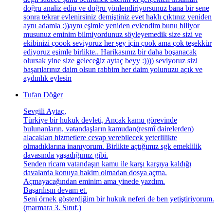
doğru analiz edip ve doğru yönlendiriyorsunuz bana bir sene
sonra tekrar evlenirsiniz demiştiniz evet haklı çıktınız yeniden
aynı adamla :))aynı eşimle yeniden evlendim bunu biliyor
musunuz eminim bilmiyordunuz söyleyemedik size sizi ve
ekibinizi çoook seviyoruz her şey için çook ama çok teşekkür
ediyoruz eşimle birlikte.. Harikasınız bir daha boşanacak
olursak yine size geleceğiz aytaç beyy :)))) seviyoruz sizi
başarılarınız daim olsun rabbim her daim yolunuzu açık ve
aydınlık eylesin
Tufan Döğer
Sevgili Aytaç,
Türkiye bir hukuk devleti, Ancak kamu görevinde
bulunanların, vatandaşların kamudan(resmî dairelerden)
alacakları hizmetlere cevap verebilecek yeterlilikte
olmadıklarına inanıyorum. Birlikte açtığımız sgk emeklilik
davasında yaşadığımız gibi.
Senden ricam vatandaşın kamu ile karşı karşıya kaldığı
davalarda konuya hakim olmadan dosya açma.
Açmayacağından eminim ama yinede yazdım.
Başarılısın devam et.
Seni örnek gösterdiğim bir hukuk neferi de ben yetiştiriyorum.
(marmara 3. Sınıf.)