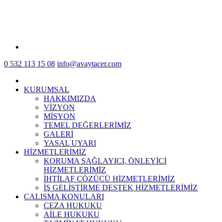
0 532 113 15 08
info@avaytacer.com
KURUMSAL
HAKKIMIZDA
VİZYON
MİSYON
TEMEL DEĞERLERİMİZ
GALERİ
YASAL UYARI
HİZMETLERİMİZ
KORUMA SAĞLAYICI, ÖNLEYİCİ
HİZMETLERİMİZ
İHTİLAF ÇÖZÜCÜ HİZMETLERİMİZ
İŞ GELİŞTİRME DESTEK HİZMETLERİMİZ
ÇALIŞMA KONULARI
CEZA HUKUKU
AİLE HUKUKU