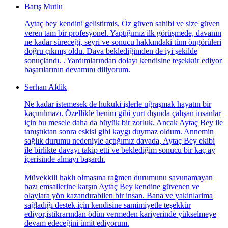
Barış Mutlu
Aytaç bey kendini gelistirmis, Öz güven sahibi ve size güven
veren tam bir profesyonel. Yaptığımız ilk görüşmede, davanın
ne kadar süreceği, seyri ve sonucu hakkındaki tüm öngörüleri
doğru çıkmış oldu. Dava beklediğimden de iyi şekilde
sonuçlandı. . Yardımlarından dolayı kendisine teşekkür ediyor
başarılarının devamını diliyorum.
Serhan Aldik
Ne kadar istemesek de hukuki işlerle uğraşmak hayatın bir
kaçınılmazı. Özellikle benim gibi yurt dışında çalışan insanlar
için bu mesele daha da büyük bir zorluk. Ancak Aytaç Bey ile
tanıştıktan sonra eskisi gibi kaygı duymaz oldum. Annemin
sağlık durumu nedeniyle açtığımız davada, Aytaç Bey ekibi
ile birlikte davayı takip etti ve beklediğim sonucu bir kaç ay
içerisinde almayı başardı.
Müvekkili haklı olmasına rağmen durumunu savunamayan
bazı emsallerine karşın Aytaç Bey kendine güvenen ve
olaylara yön kazandırabilen bir insan. Bana ve yakinlarima
sağladığı destek için kendisine samimiyetle teşekkür
ediyor,istikrarından ödün vermeden kariyerinde yükselmeye
devam edeceğini ümit ediyorum.