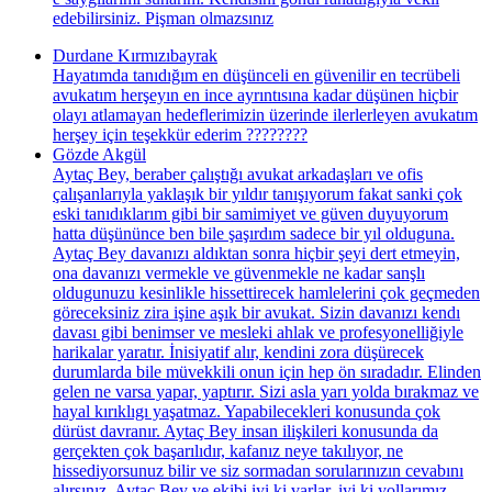
edebilirsiniz. Pişman olmazsınız
Durdane Kırmızıbayrak
Hayatımda tanıdığım en düşünceli en güvenilir en tecrübeli
avukatım herşeyın en ince ayrıntısına kadar düşünen hiçbir
olayı atlamayan hedeflerimizin üzerinde ilerlerleyen avukatım
herşey için teşekkür ederim ????????
Gözde Akgül
Aytaç Bey, beraber çalıştığı avukat arkadaşları ve ofis
çalışanlarıyla yaklaşık bir yıldır tanışıyorum fakat sanki çok
eski tanıdıklarım gibi bir samimiyet ve güven duyuyorum
hatta düşününce ben bile şaşırdım sadece bir yıl olduguna.
Aytaç Bey davanızı aldıktan sonra hiçbir şeyi dert etmeyin,
ona davanızı vermekle ve güvenmekle ne kadar sanşlı
oldugunuzu kesinlikle hissettirecek hamlelerini çok geçmeden
göreceksiniz zira işine aşık bir avukat. Sizin davanızı kendı
davası gibi benimser ve mesleki ahlak ve profesyonelliğiyle
harikalar yaratır. İnisiyatif alır, kendini zora düşürecek
durumlarda bile müvekkili onun için hep ön sıradadır. Elinden
gelen ne varsa yapar, yaptırır. Sizi asla yarı yolda bırakmaz ve
hayal kırıklıgı yaşatmaz. Yapabilecekleri konusunda çok
dürüst davranır. Aytaç Bey insan ilişkileri konusunda da
gerçekten çok başarılıdır, kafanız neye takılıyor, ne
hissediyorsunuz bilir ve siz sormadan sorularınızın cevabını
alırsınız. Aytaç Bey ve ekibi iyi ki varlar, iyi ki yollarımız