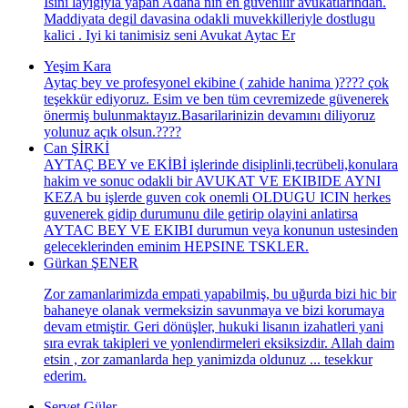
Isini layigiyla yapan Adana nin en guvenilir avukatlarindan.
Maddiyata degil davasina odakli muvekkilleriyle dostlugu
kalici . Iyi ki tanimisiz seni Avukat Aytac Er
Yeşim Kara
Aytaç bey ve profesyonel ekibine ( zahide hanima )???? çok
teşekkür ediyoruz. Esim ve ben tüm cevremizede güvenerek
önermiş bulunmaktayız.Basarilarinizin devamını diliyoruz
yolunuz açık olsun.????
Can ŞİRKİ
AYTAÇ BEY ve EKİBİ işlerinde disiplinli,tecrübeli,konulara
hakim ve sonuc odakli bir AVUKAT VE EKIBIDE AYNI
KEZA bu işlerde guven cok onemli OLDUGU ICIN herkes
guvenerek gidip durumunu dile getirip olayini anlatirsa
AYTAC BEY VE EKIBI durumun veya konunun ustesinden
geleceklerinden eminim HEPSINE TSKLER.
Gürkan ŞENER
Zor zamanlarimizda empati yapabilmiş, bu uğurda bizi hic bir
bahaneye olanak vermeksizin savunmaya ve bizi korumaya
devam etmiştir. Geri dönüşler, hukuki lisanın izahatleri yani
sıra evrak takipleri ve yonlendirmeleri eksiksizdir. Allah daim
etsin , zor zamanlarda hep yanimizda oldunuz ... tesekkur
ederim.
Servet Güler