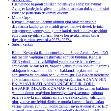
Hizmetinde başaralı çalışkan potansiyele sahip bir avukat
Aytaç er kardeşimiz güvenilir çalışmalarından dolayı kendisini
kutlar başarılarının devamını dilerim
Murat Coşkun
Kıymetli aytac bey benim olduğu gibi binlerce insanın
davalarına katılıp gerek maddi gerek manevi destek lerinizi
esirgemeyen yapmış olduğunuz katkılarından dolayı teşekkür
ediyorum saygılar sunarım keşke her avukat senin kadar
duyarlı yardım sever olsa ????‍♂️????‍♂️
Şaban keskin
Edirne Keşan da ikamet etmekteyim. Sayın Avukat Aytaç Er'i
internetten yaptığım araştırmalar sonucu buldum. Kendisi
2013 yılından beri vekilliğimi yapmakta ve halen devam
etmektedir. Maalesef ki, yapılan yanlış evlilik sonucu, uğramış
olduğum haksızlıklarla birlikte hakkımda açılan onlarca
soruşturma ve davadan beni kurtarmıştır. Bu yüzden kendisine
şükranlarımı sunar, önünde saygıyla eğilirim. ADANA' NIN
EN İYİ AVUKATLARINDAN BİRİSİDİR. ZORU
BAŞARIR İMKANSIZ ZAMAN ALIR. Her zaman haklının
yanında duran, mağduru kuvvetliye karşı savunan, ruhunu
para ve mevki için satmayan, riyayı, şakşakçılığı, yalancılığı
olmayan ve mesleğini dürüstçe onurla kuvvetle korkmadan
yerine getiren, ruhu iyi, gönlü zengin sayın Avukat Aytaç ER'
e saygılarımı sunarım. Kendisini gönül rahatlığıyla vekil