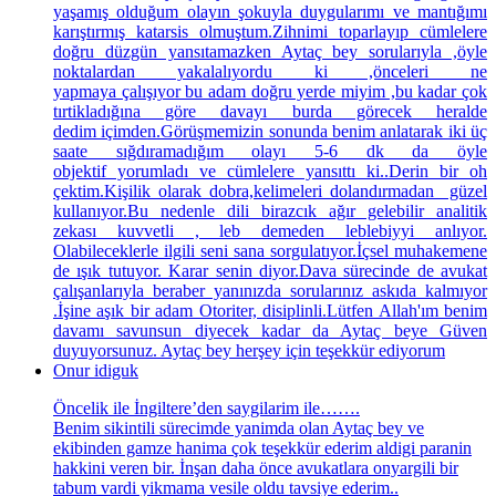
yaşamış olduğum olayın şokuyla duygularımı ve mantığımı
karıştırmış katarsis olmuştum.Zihnimi toparlayıp cümlelere
doğru düzgün yansıtamazken Aytaç bey sorularıyla ,öyle
noktalardan yakalalıyordu ki ,önceleri ne
yapmaya çalışıyor bu adam doğru yerde miyim ,bu kadar çok
tırtikladığına göre davayı burda görecek heralde
dedim içimden.Görüşmemizin sonunda benim anlatarak iki üç
saate sığdıramadığım olayı 5-6 dk da öyle
objektif yorumladı ve cümlelere yansıttı ki..Derin bir oh
çektim.Kişilik olarak dobra,kelimeleri dolandırmadan güzel
kullanıyor.Bu nedenle dili birazcık ağır gelebilir analitik
zekası kuvvetli , leb demeden leblebiyyi anlıyor.
Olabileceklerle ilgili seni sana sorgulatıyor.İçsel muhakemene
de ışık tutuyor. Karar senin diyor.Dava sürecinde de avukat
çalışanlarıyla beraber yanınızda sorularınız askıda kalmıyor
.İşine aşık bir adam Otoriter, disiplinli.Lütfen Allah'ım benim
davamı savunsun diyecek kadar da Aytaç beye Güven
duyuyorsunuz. Aytaç bey herşey için teşekkür ediyorum
Onur idiguk
Öncelik ile İngiltere’den saygilarim ile…….
Benim sikintili sürecimde yanimda olan Aytaç bey ve
ekibinden gamze hanima çok teşekkür ederim aldigi paranin
hakkini veren bir. İnşan daha önce avukatlara onyargili bir
tabum vardi yikmama vesile oldu tavsiye ederim..