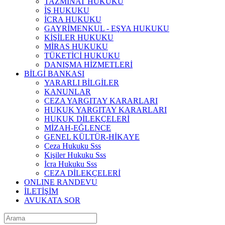
TAZMİNAT HUKUKU
İŞ HUKUKU
İCRA HUKUKU
GAYRİMENKUL - EŞYA HUKUKU
KİŞİLER HUKUKU
MİRAS HUKUKU
TÜKETİCİ HUKUKU
DANIŞMA HİZMETLERİ
BİLGİ BANKASI
YARARLI BİLGİLER
KANUNLAR
CEZA YARGITAY KARARLARI
HUKUK YARGITAY KARARLARI
HUKUK DİLEKÇELERİ
MİZAH-EĞLENCE
GENEL KÜLTÜR-HİKAYE
Ceza Hukuku Sss
Kişiler Hukuku Sss
İcra Hukuku Sss
CEZA DİLEKÇELERİ
ONLINE RANDEVU
İLETİŞİM
AVUKATA SOR