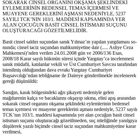
SOKARAK CİNSEL ORGANINI OKŞAMA ŞEKLİNDEKİ
EYLEM­LERİNİN BEDENSEL TEMAS İÇERMESİ VE
MUAYENE GE­REKLERİNİ AŞMASI NEDENİYLE, 5237
SAYILI TCK’NIN 103/1. MADDESİ KAPSAMINDA YER
ALAN ÇOCUĞUN BASİT CİNSEL İSTİSMARI SUÇUNU
OLUŞTURACAĞI GÖZE­TİLMELİDİR.
Basit cinsel saldırı suçundan sanık Yılmaz’ın yapılan yargılaması so­
nunda; cinsel taciz suçundan mahkumiyetine dair (..... Asliye Ceza
Mahkemesi)’nden verilen 24.01.2008 gün ve 2006/136 Esas,
2008/18 Karar sayılı hükmün süresi içinde Yargıtay’ca incelenmesi
sanık müdafii, katılanlar vekili ve Üst Cumhuriyet Savcısı tarafından
istenilmiş olduğundan dava evrakı Yargıtay Cumhuriyet
Başsavcılığı’ndan tebliğname ile Daireye gönderilmekle incelenerek
gereği düşünüldü:
Sanığın, kasık bölgesindeki ağrı şikayeti nedeniyle gelen
mağdurenin kalça ve bacaklarını okşayıp sıkma, elini apış arasından
sokarak cinsel organını okşama şeklindeki eylemlerinin bedensel
temas içermesi ve muayene ge­reklerini aşması nedeniyle, 5237 sayılı
TCK’nın 103/1. maddesi kapsamında yer alan çocuğun basit cinsel
istismarı suçunu oluşturacağı gözetilmeden, suç niteliğinde yanılgıya
düşülerek yazılı biçimde cinsel taciz suçundan mahkumiyetine karar
verilmesi,