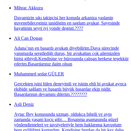
Mihrac Akkuzu
Davamizin sıkı takipcisi her konuda arkaniza yaslanip
guvenebileceginiz tanidigim en saglam avukat, Sayesinde
hayatimin seyri iyi yonde degisti.????
Ali Can Dogan
Adana’nın en başarılı avukatı diyebilirim.Dava sürecinde
yanımızda sergilediği duruş, bir avukattan çok ailemizden
birisi gibiydi.Kendisine ve bürosunda çalışan herkese teşekkür
ederim.Başarılarınız daim olsun
Muhammed sedat GÜLER
Gerçekten işini bilen deneyimli ve işinin ehli bi avukat ayrıca
ekibide sağlam ve başarılı büyük başarılar ekip işidir.
Başarılarının devamını dilerim.????????
Asli Deniz
Aytaç Bey konusunda uzman, oldukça bilgili ve aynı
zamanda yaşam koçu gibi… Boşanma aşamasında güzel
yönlendirmeleri ve tavsiyeleriyle hem haklarıma kavuştum
hem evliliğimi kurtardım. Kendisine burdan da bir kez daha