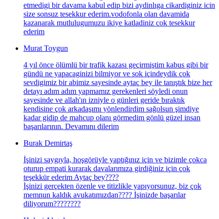
etmedigi bir davama kabul edip bizi aydinlıga cikardiginiz icin
size sonsuz tesekkur ederim.vodofonla olan davamida
kazanarak mutlulugumuzu ikiye katladiniz cok tesekkur
ederim
Murat Toygun
4 yıl önce ölümlü bir trafik kazası geçirmiştim kabus gibi bir
gündü ne yapacaginizi bilmiyor ve sok içindeydik çok
sevdigimiz bir abimiz sayesinde aytaç bey ile tanıştık bize her
detayı adım adım yapmamız gerekenleri söyledi onun
sayesinde ve allah'ın izniyle o günleri geride bıraktık
kendisine çok arkadaşımı yönlendirdim sağolsun şimdiye
kadar gidip de mahcup olanı görmedim gönlü güzel insan
başarılarının. Devamını dilerim
Burak Demirtaş
İşinizi saygıyla, hoşgörüyle yaptığınız için ve bizimle çokca
oturup empati kurarak davalarımıza girdiğiniz için çok
teşekkür ederim Aytaç bey????
İşinizi gerçekten özenle ve titizlikle yapıyorsunuz, biz çok
memnun kaldık avukatımızdan???? İşinizde başarılar
diliyorum????????