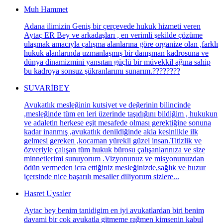
Muh Hammet
Adana ilimizin Geniş bir çerçevede hukuk hizmeti veren
Aytaç ER Bey ve arkadaşları , en verimli şekilde çözüme
ulaşmak amacıyla çalışma alanlarına göre organize olan ,farklı
hukuk alanlarında uzmanlaşmış bir danışman kadrosuna ve
dünya dinamizmini yansıtan güçlü bir müvekkil ağına sahip
bu kadroya sonsuz şükranlarımı sunarım.????????
SUVARİBEY
Avukatlık mesleğinin kutsiyet ve değerinin bilincinde
,mesleğinde tüm en leri üzerinde taşıdığını bildiğim , hukukun
ve adaletin herkese eşit mesafede olması gerektiğine sonuna
kadar inanmış ,avukatlık denildiğinde akla kesinlikle ilk
gelmesi gereken ,kocaman yürekli güzel insan.Titizlik ve
özveriyle çalışan tüm hukuk bürosu çalışanlarınıza ve size
minnetlerimi sunuyorum .Vizyonunuz ve misyonunuzdan
ödün vermeden icra ettiğiniz mesleğinizde,sağlık ve huzur
içersinde nice başarılı mesailer diliyorum sizlere...
Hasret Uysaler
Aytac bey benim tanidigim en iyi avukatlardan biri benim
davami bir cok avukatla gitmeme rağmen kimsenin kabul