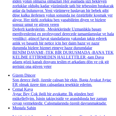
giden yolun olmazsa olmazları Her aşamada sizi bekleyen
zorluklar olduğu kadar yüzünüzde tatlı bir tebessüm bırakacak
anlar da bulunuyor. Yeni yürümeye başlayan bir bebek gibi
düşe kalka ilerlenen yolun sonunda ise özgürlüğe koşmak yer
alıyor. Her türlü zorlukta ben yapabilirim diyen ve bizlere
sonsuz umut ve güven veren
Değerli kardeşlerim , Mesleklerinde Uzmanlıkla başarı
merdivenlerini en profesyonel derecede tamamlamışlar ve hala
yenilikçi ,güncel hayat standatlarını yakından takip ederek
anlık ve başarılı bir netice için her daim hazır ve nazır
durumda bizlere hizmet etmeye hazır durumdalar
BENİM DAVAMI -TEK BİR DURUŞMADA -BANA TEK
KELİME ETTİRMEDEN HALLETTİLER -tam Dava
adamı gözü kapalı dosyanı teslim et arkadanı dön ve çık git
gerisini ona güven yeter
Gizem Dincer
Son derece ilgili, özenle çalışan bir ekip. Başta Avukat Aytaç
ER olmak üzere tüm çalışanlara teşekkür ederim.
Cemal Kaya
Aytaç Bey Çok ilgili bir avukattır. İlk günden beri
mükellefiyim. İşinin takipçisidir ve arandığında her zaman
cevap vermektedir. Çalışmalarında özenli davranmaktadır.
Mustafa Şahin