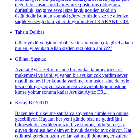
değerli bir insansınız.Görevinize göstermiş olduğunuz
dürüstlük, saygı ve sevgi size layık görülen takdirin
üstündedir.Bundan sonraki görevlerinizde size ve ailenize
sağlık ve sevgi dolu yıllar diliyorum.Ferit KARAKILÇIK
Tahsin Delibas
Güler yüzlü ve işinin erbabı ve insanı yönü çok güzel adana
nın en iyi avukatı Allah sizden razı olsun abi ????
Gülhan Şaşmaz
Avukat Aytac ER in ustune bir avukat tanimiyoruz cok
mukemmel ve isini iyi yapan bir avukat cok yardim sever
maddi manevi her konuda yardimci olmustur isine de oyle
keza cok iyi yapiyor savunmasi ve avukatliliginin ustune
kimse yoktur sonuna kadar Avukat Aytac ER....
Koray BEYRUT
Bazen tek bir kelime satırlarca söylenen cümlelerin önüne
geçebiliyor. Hayatın her yeni günde bize ne getirdiğini
bilmesek de sevdiklerimizin bize sunmuş olduğu o eşsiz
güven duygusu her daim en büyük destekçimiz oluyor. Kat
edilmesi gereken uzun yollar, zahmetli dönemeçler zafere