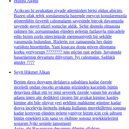
Hulusi Akgul
Açıkcası bi avukattan ziyade ailemizden birisi oldun abicim.
Bazen ufak tefek sorularımızla bazende mevcut konularımızda
gösterdiğin özverili çalışmaların sayesinde birçok davamızda
sayende gayet güzel sonuçlar aldık. Şehir dışında olmasına
rağmen hiç zorsunmadan elinden gelenin fazlasıyla mücadele
edip bizim zorlu sürecimizde memnuniyetli bir şekilde
yanımızda bulundun. Bizlerin zor zamanında her daim
varlığını hissettirdin. Yani kısacası dosta güven düşmana
korku veriyorsun ???????? işin gücün rast gelsin, hayatında
başarılarının devamını diliyorum. İyi çalışmalar. Sağlıklı
günler ????
Seyit Hikmet Alkan
Benim dava dosyamı defalarca sabahlara kadar özenle
inceledi ondan önceki avukatın gözünden kaçırdığı bütün
detaylara dikat etti ve işini severek özenle yapan bir avukat
adamı ipten alır dedikleri cinsten bir avukat kimine kardeş
kimine abi bile oluyor yeri geldimi mahkeme gününe kadar
dosya inceleyip herturlu imkanı kullanıp muvekillerini sonuna
kadar koruyup elinden geleni yapiyor bizim için çok uğraştı
bütün emekleri için sana ve ekibine sonsuz teşekkürlerimi
sonarım İyiki seninle tanışmışm
Aytac abi Başarınızın devamını dilerim allahtan