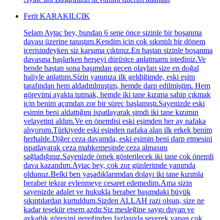
Ferit KARAKILÇIK
Selam Aytaç bey, bundan 6 sene önce sizinle bir boşanma
davası üzerine tanıştım.Kendim için çok sıkıntılı bir dönem
içerisindeyken siz karşıma çıktınız.En baştan sizinle boşanma
davasına başlarken herşeyi dürüstçe anlatmamı istediniz.Ve
bende baştan sona başımdan geçen olayları size en doğal
haliyle anlattım.Sizin yanınıza ilk geldiğimde, eski eşim
tarafından hem aldadıtılmıştım, hemde darp edilmiştim. Hem
görevimi ayakta tutmak, hemde iki tane kızıma sahip çıkmak
için benim açımdan zor bir süreç başlamıştı.Sayenizde eski
eşimin beni aldattığını ispatlayarak şimdi iki tane kızımın
velayetini aldım.Ve en önemlisi eski eşimden her ay nafaka
alıyorum.Türkiyede eski eşinden nafaka alan ilk erkek benim
herhalde.Diğer ceza davamda, eski eşimin beni darp etmesini
ispatlayarak ceza mahkemesinde ceza almasını
sağladığınız.Sayenizde örnek gösterilecek iki tane çok önemli
dava kazandım.Aytaç bey, çok zor günlerimde yanımda
oldunuz.Belki ben yaşadıklarımdan dolayı iki tane kızımla
beraber tekrar evlenmeye cesaret edemedim.Ama sizin
sayenizde adalet ve hukukla beraber başımdaki büyük
sıkıntılardan kurtuldum.Sizden ALLAH razı olsun, size ne
kadar teşekür etsem azdır.Siz mesleğine saygı duyan ve
avkatlık görevini gereğinden fazlasıyla severek yapan çok