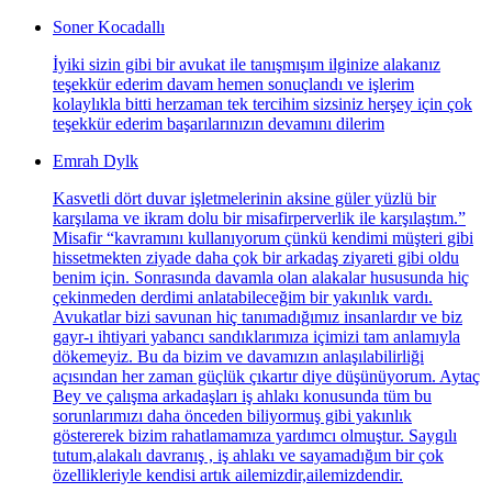
Soner Kocadallı
İyiki sizin gibi bir avukat ile tanışmışım ilginize alakanız
teşekkür ederim davam hemen sonuçlandı ve işlerim
kolaylıkla bitti herzaman tek tercihim sizsiniz herşey için çok
teşekkür ederim başarılarınızın devamını dilerim
Emrah Dylk
Kasvetli dört duvar işletmelerinin aksine güler yüzlü bir
karşılama ve ikram dolu bir misafirperverlik ile karşılaştım.”
Misafir “kavramını kullanıyorum çünkü kendimi müşteri gibi
hissetmekten ziyade daha çok bir arkadaş ziyareti gibi oldu
benim için. Sonrasında davamla olan alakalar hususunda hiç
çekinmeden derdimi anlatabileceğim bir yakınlık vardı.
Avukatlar bizi savunan hiç tanımadığımız insanlardır ve biz
gayr-ı ihtiyari yabancı sandıklarımıza içimizi tam anlamıyla
dökemeyiz. Bu da bizim ve davamızın anlaşılabilirliği
açısından her zaman güçlük çıkartır diye düşünüyorum. Aytaç
Bey ve çalışma arkadaşları iş ahlakı konusunda tüm bu
sorunlarımızı daha önceden biliyormuş gibi yakınlık
göstererek bizim rahatlamamıza yardımcı olmuştur. Saygılı
tutum,alakalı davranış , iş ahlakı ve sayamadığım bir çok
özellikleriyle kendisi artık ailemizdir,ailemizdendir.