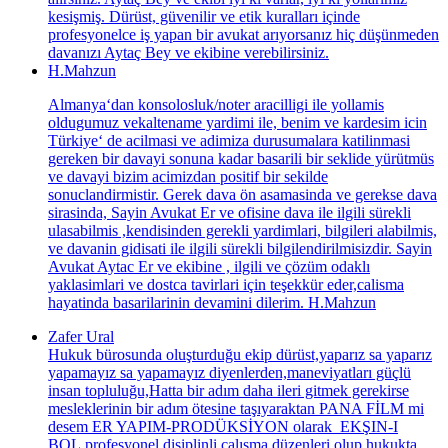
kesişmiş. Dürüst, güvenilir ve etik kuralları içinde
profesyonelce iş yapan bir avukat arıyorsanız hiç düşünmeden
davanızı Aytaç Bey ve ekibine verebilirsiniz.
H.Mahzun
Almanya‘dan konsolosluk/noter aracilligi ile yollamis
oldugumuz vekaltename yardimi ile, benim ve kardesim icin
Türkiye‘ de acilmasi ve adimiza durusumalara katilinmasi
gereken bir davayi sonuna kadar basarili bir seklide yürütmüs
ve davayi bizim acimizdan positif bir sekilde
sonuclandirmistir. Gerek dava ön asamasinda ve gerekse dava
sirasinda, Sayin Avukat Er ve ofisine dava ile ilgili sürekli
ulasabilmis ,kendisinden gerekli yardimlari, bilgileri alabilmis,
ve davanin gidisati ile ilgili sürekli bilgilendirilmisizdir. Sayin
Avukat Aytac Er ve ekibine , ilgili ve çözüm odaklı
yaklasimlari ve dostca tavirlari için teşekkür eder,calisma
hayatinda basarilarinin devamini dilerim. H.Mahzun
Zafer Ural
Hukuk bürosunda oluşturduğu ekip dürüst,yaparız sa yaparız
yapamayız sa yapamayız diyenlerden,maneviyatları güçlü
insan topluluğu,Hatta bir adım daha ileri gitmek gerekirse
mesleklerinin bir adım ötesine taşıyaraktan PANA FİLM mi
desem ER YAPIM-PRODÜKSİYON olarak EKŞIN-I
BOL,profesyonel,disiplinli çalışma düzenleri olup,hukukta