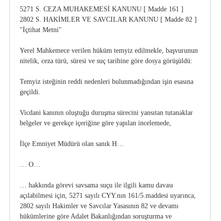
5271 S. CEZA MUHAKEMESİ KANUNU [ Madde 161 ]
2802 S. HAKİMLER VE SAVCILAR KANUNU [ Madde 82 ]
"İçtihat Metni"
Yerel Mahkemece verilen hüküm temyiz edilmekle, başvurunun
nitelik, ceza türü, süresi ve suç tarihine göre dosya görüşüldü:
Temyiz isteğinin reddi nedenleri bulunmadığından işin esasına
geçildi.
Vicdani kanının oluştuğu duruşma sürecini yansıtan tutanaklar
belgeler ve gerekçe içeriğine göre yapılan incelemede,
İlçe Emniyet Müdürü olan sanık H…
… O…
… hakkında görevi savsama suçu ile ilgili kamu davası
açılabilmesi için, 5271 sayılı CYY.nın 161/5.maddesi uyarınca,
2802 sayılı Hakimler ve Savcılar Yasasının 82 ve devamı
hükümlerine göre Adalet Bakanlığından soruşturma ve