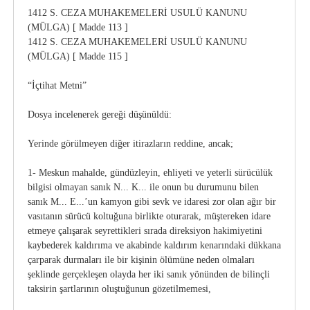
1412 S. CEZA MUHAKEMELERİ USULÜ KANUNU
(MÜLGA) [ Madde 113 ]
1412 S. CEZA MUHAKEMELERİ USULÜ KANUNU
(MÜLGA) [ Madde 115 ]
“İçtihat Metni”
Dosya incelenerek gereği düşünüldü:
Yerinde görülmeyen diğer itirazların reddine, ancak;
1- Meskun mahalde, gündüzleyin, ehliyeti ve yeterli sürücülük
bilgisi olmayan sanık N... K... ile onun bu durumunu bilen
sanık M... E...’un kamyon gibi sevk ve idaresi zor olan ağır bir
vasıtanın sürücü koltuğuna birlikte oturarak, müştereken idare
etmeye çalışarak seyrettikleri sırada direksiyon hakimiyetini
kaybederek kaldırıma ve akabinde kaldırım kenarındaki dükkana
çarparak durmaları ile bir kişinin ölümüne neden olmaları
şeklinde gerçekleşen olayda her iki sanık yönünden de bilinçli
taksirin şartlarının oluştuğunun gözetilmemesi,