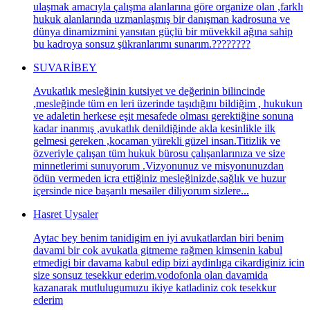
ulaşmak amacıyla çalışma alanlarına göre organize olan ,farklı
hukuk alanlarında uzmanlaşmış bir danışman kadrosuna ve
dünya dinamizmini yansıtan güçlü bir müvekkil ağına sahip
bu kadroya sonsuz şükranlarımı sunarım.????????
SUVARİBEY
Avukatlık mesleğinin kutsiyet ve değerinin bilincinde
,mesleğinde tüm en leri üzerinde taşıdığını bildiğim , hukukun
ve adaletin herkese eşit mesafede olması gerektiğine sonuna
kadar inanmış ,avukatlık denildiğinde akla kesinlikle ilk
gelmesi gereken ,kocaman yürekli güzel insan.Titizlik ve
özveriyle çalışan tüm hukuk bürosu çalışanlarınıza ve size
minnetlerimi sunuyorum .Vizyonunuz ve misyonunuzdan
ödün vermeden icra ettiğiniz mesleğinizde,sağlık ve huzur
içersinde nice başarılı mesailer diliyorum sizlere...
Hasret Uysaler
Aytac bey benim tanidigim en iyi avukatlardan biri benim
davami bir cok avukatla gitmeme rağmen kimsenin kabul
etmedigi bir davama kabul edip bizi aydinlıga cikardiginiz icin
size sonsuz tesekkur ederim.vodofonla olan davamida
kazanarak mutlulugumuzu ikiye katladiniz cok tesekkur
ederim