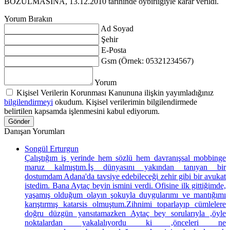
BOZULMASINA, 13.12.2010 tarihinde oybirliğiyle karar verildi.
Yorum Bırakın
Ad Soyad
Şehir
E-Posta
Gsm (Örnek: 05321234567)
Yorum
Kişisel Verilerin Korunması Kanununa ilişkin yayımladığınız
bilgilendirmeyi
okudum. Kişisel verilerimin bilgilendirmede
belirtilen kapsamda işlenmesini kabul ediyorum.
Gönder
Danışan Yorumları
Songül Erturgun
Çalıştığım iş yerinde hem sözlü hem davranışsal mobbinge
maruz kalmıştım.İş dünyasını yakından tanıyan bir
dostumdam Adana'da tavsiye edebileceği zehir gibi bir avukat
istedim. Bana Aytaç beyin ismini verdi. Ofisine ilk gittiğimde,
yaşamış olduğum olayın şokuyla duygularımı ve mantığımı
karıştırmış katarsis olmuştum.Zihnimi toparlayıp cümlelere
doğru düzgün yansıtamazken Aytaç bey sorularıyla ,öyle
noktalardan yakalalıyordu ki ,önceleri ne