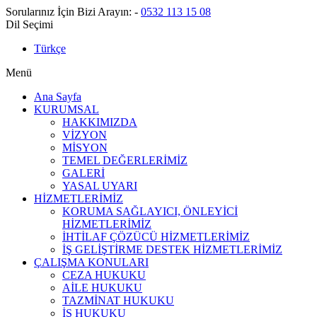
Sorularınız İçin Bizi Arayın:
-
0532 113 15 08
Dil Seçimi
Türkçe
Menü
Ana Sayfa
KURUMSAL
HAKKIMIZDA
VİZYON
MİSYON
TEMEL DEĞERLERİMİZ
GALERİ
YASAL UYARI
HİZMETLERİMİZ
KORUMA SAĞLAYICI, ÖNLEYİCİ
HİZMETLERİMİZ
İHTİLAF ÇÖZÜCÜ HİZMETLERİMİZ
İŞ GELİŞTİRME DESTEK HİZMETLERİMİZ
ÇALIŞMA KONULARI
CEZA HUKUKU
AİLE HUKUKU
TAZMİNAT HUKUKU
İŞ HUKUKU