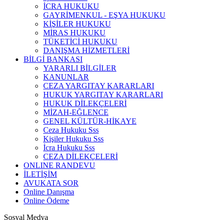
İCRA HUKUKU
GAYRİMENKUL - EŞYA HUKUKU
KİŞİLER HUKUKU
MİRAS HUKUKU
TÜKETİCİ HUKUKU
DANIŞMA HİZMETLERİ
BİLGİ BANKASI
YARARLI BİLGİLER
KANUNLAR
CEZA YARGITAY KARARLARI
HUKUK YARGITAY KARARLARI
HUKUK DİLEKÇELERİ
MİZAH-EĞLENCE
GENEL KÜLTÜR-HİKAYE
Ceza Hukuku Sss
Kişiler Hukuku Sss
İcra Hukuku Sss
CEZA DİLEKÇELERİ
ONLINE RANDEVU
İLETİŞİM
AVUKATA SOR
Online Danışma
Online Ödeme
Sosyal Medya