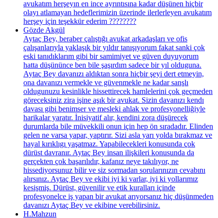
avukatım herşeyın en ince ayrıntısına kadar düşünen hiçbir
olayı atlamayan hedeflerimizin üzerinde ilerlerleyen avukatım
herşey için teşekkür ederim ????????
Gözde Akgül
Aytaç Bey, beraber çalıştığı avukat arkadaşları ve ofis
çalışanlarıyla yaklaşık bir yıldır tanışıyorum fakat sanki çok
eski tanıdıklarım gibi bir samimiyet ve güven duyuyorum
hatta düşününce ben bile şaşırdım sadece bir yıl olduguna.
Aytaç Bey davanızı aldıktan sonra hiçbir şeyi dert etmeyin,
ona davanızı vermekle ve güvenmekle ne kadar sanşlı
oldugunuzu kesinlikle hissettirecek hamlelerini çok geçmeden
göreceksiniz zira işine aşık bir avukat. Sizin davanızı kendı
davası gibi benimser ve mesleki ahlak ve profesyonelliğiyle
harikalar yaratır. İnisiyatif alır, kendini zora düşürecek
durumlarda bile müvekkili onun için hep ön sıradadır. Elinden
gelen ne varsa yapar, yaptırır. Sizi asla yarı yolda bırakmaz ve
hayal kırıklıgı yaşatmaz. Yapabilecekleri konusunda çok
dürüst davranır. Aytaç Bey insan ilişkileri konusunda da
gerçekten çok başarılıdır, kafanız neye takılıyor, ne
hissediyorsunuz bilir ve siz sormadan sorularınızın cevabını
alırsınız. Aytaç Bey ve ekibi iyi ki varlar, iyi ki yollarımız
kesişmiş. Dürüst, güvenilir ve etik kuralları içinde
profesyonelce iş yapan bir avukat arıyorsanız hiç düşünmeden
davanızı Aytaç Bey ve ekibine verebilirsiniz.
H.Mahzun