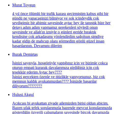
Murat Toygun
4 yıl önce ölümlü bir trafik kazası geçirmiştim kabus gibi bir
gündü ne yapacaginizi bilmiyor ve sok içindeydik çok
sevdigimiz bir abimiz sayesinde aytaç bey ile tanıştık bize her
detayı adım adım yapmamız gerekenleri söyledi onun
sayesinde ve allah'ın izniyle o günleri geride bıraktık
kendisine çok arkadaşımı yönlendirdim sağolsun şimdiye
kadar gidip de mahcup olanı görmedim gönlü güzel insan
başarılarının. Devamını dilerim
Burak Demirtaş
İşinizi saygıyla, hoşgörüyle yaptığınız için ve bizimle çokca
oturup empati kurarak davalarımıza girdiğiniz için çok
teşekkür ederim Aytaç bey????
İşinizi gerçekten özenle ve titizlikle yapıyorsunuz, biz çok
memnun kaldık avukatımızdan???? İşinizde başarılar
diliyorum????????
Hulusi Akgul
Açıkcası bi avukattan ziyade ailemizden birisi oldun abicim.
Bazen ufak tefek sorularımızla bazende mevcut konularımızda
gösterdiğin özverili çalışmaların sayesinde birçok davamızda