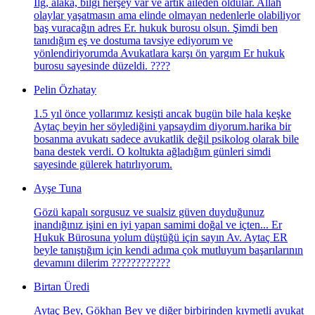
İlg, alaka, bilgi herşey var ve artık aileden oldular. Allah
olaylar yaşatmasın ama elinde olmayan nedenlerle olabiliyor
baş vuracağın adres Er. hukuk burosu olsun. Şimdi ben
tanıdığım eş ve dostuma tavsiye ediyorum ve
yönlendiriyorumda Avukatlara karşı ön yargım Er hukuk
burosu sayesinde düzeldi. ????
Pelin Özhatay
1.5 yıl önce yollarımız kesişti ancak bugün bile hala keşke
Aytaç beyin her söylediğini yapsaydim diyorum.harika bir
bosanma avukatı sadece avukatlik değil psikolog olarak bile
bana destek verdi. O koltukta ağladığım günleri simdi
sayesinde gülerek hatırlıyorum.
Ayşe Tuna
Gözü kapalı sorgusuz ve sualsiz güven duyduğunuz
inandığınız işini en iyi yapan samimi doğal ve içten... Er
Hukuk Bürosuna yolum düştüğü için sayın Av. Aytaç ER
beyle tanıştığım için kendi adıma çok mutluyum başarılarının
devamını dilerim ????????????
Birtan Üredi
Aytaç Bey, Gökhan Bey ve diğer birbirinden kıymetli avukat