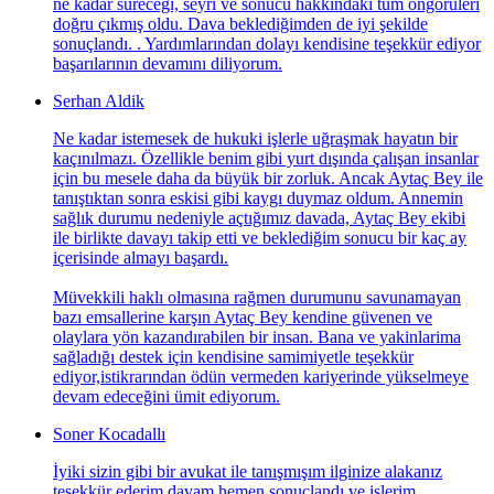
ne kadar süreceği, seyri ve sonucu hakkındaki tüm öngörüleri
doğru çıkmış oldu. Dava beklediğimden de iyi şekilde
sonuçlandı. . Yardımlarından dolayı kendisine teşekkür ediyor
başarılarının devamını diliyorum.
Serhan Aldik
Ne kadar istemesek de hukuki işlerle uğraşmak hayatın bir
kaçınılmazı. Özellikle benim gibi yurt dışında çalışan insanlar
için bu mesele daha da büyük bir zorluk. Ancak Aytaç Bey ile
tanıştıktan sonra eskisi gibi kaygı duymaz oldum. Annemin
sağlık durumu nedeniyle açtığımız davada, Aytaç Bey ekibi
ile birlikte davayı takip etti ve beklediğim sonucu bir kaç ay
içerisinde almayı başardı.
Müvekkili haklı olmasına rağmen durumunu savunamayan
bazı emsallerine karşın Aytaç Bey kendine güvenen ve
olaylara yön kazandırabilen bir insan. Bana ve yakinlarima
sağladığı destek için kendisine samimiyetle teşekkür
ediyor,istikrarından ödün vermeden kariyerinde yükselmeye
devam edeceğini ümit ediyorum.
Soner Kocadallı
İyiki sizin gibi bir avukat ile tanışmışım ilginize alakanız
teşekkür ederim davam hemen sonuçlandı ve işlerim