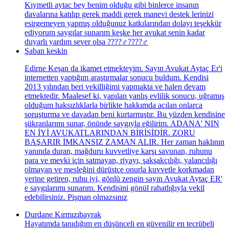
Kıymetli aytac bey benim olduğu gibi binlerce insanın
davalarına katılıp gerek maddi gerek manevi destek lerinizi
esirgemeyen yapmış olduğunuz katkılarından dolayı teşekkür
ediyorum saygılar sunarım keşke her avukat senin kadar
duyarlı yardım sever olsa ????‍♂️????‍♂️
Şaban keskin
Edirne Keşan da ikamet etmekteyim. Sayın Avukat Aytaç Er'i
internetten yaptığım araştırmalar sonucu buldum. Kendisi
2013 yılından beri vekilliğimi yapmakta ve halen devam
etmektedir. Maalesef ki, yapılan yanlış evlilik sonucu, uğramış
olduğum haksızlıklarla birlikte hakkımda açılan onlarca
soruşturma ve davadan beni kurtarmıştır. Bu yüzden kendisine
şükranlarımı sunar, önünde saygıyla eğilirim. ADANA' NIN
EN İYİ AVUKATLARINDAN BİRİSİDİR. ZORU
BAŞARIR İMKANSIZ ZAMAN ALIR. Her zaman haklının
yanında duran, mağduru kuvvetliye karşı savunan, ruhunu
para ve mevki için satmayan, riyayı, şakşakçılığı, yalancılığı
olmayan ve mesleğini dürüstçe onurla kuvvetle korkmadan
yerine getiren, ruhu iyi, gönlü zengin sayın Avukat Aytaç ER'
e saygılarımı sunarım. Kendisini gönül rahatlığıyla vekil
edebilirsiniz. Pişman olmazsınız
Durdane Kırmızıbayrak
Hayatımda tanıdığım en düşünceli en güvenilir en tecrübeli