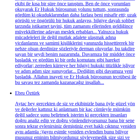
ekibi ile kısa bir süre önce tanıştım. Ben de önce yorumları
okuyarak Er Hukuk bürosunun yolunu tuttum, sonrasında
gördüm ki okuduklarımdan daha fazlası beni misafir etti; uzak
görüşlü ve öngörülü bir hukuk anlayışı, bilgiye dayalı sohbet
tarzında istikamet tayini, tüm zamanını ellerinden geldiğince
müvekkillerine adayan meslek erbabları... Yalnızca hukuk
mücadeleleri ile değil mutlak adalete ulaşmak adına
vicdanlarını ve samimi kişiliklerini yanınızda hissettirerek bir
nebze olsun derdinize sözleriyle derman oluyorlar, bu takdire
şayan bir şeydi benim nazarımda. Davamıza bir müddet önce
başladık ve gördüm ki bir ordu komutanı gibi hareket
ediyorlar; zerreden kürreye her bilgiyi hukuki titizlikle işliyor
ve adım adım size sunuyorlar... Dediğim gibi davamıza yeni
başladık, Allahın inayeti ve Er Hukuk bürosunun tecrübesi ile
bu savaşı tez zamanda kazanacağız inşallah...
Ebru Öztürk
Aytaç bey gerçekten de siz ve ekibinizle bana öyle güzel yön
ve değerler kattınız ki anlatmam bir kaç cümleyle mümkün
değil sadece şunu belirtmek isterim ki gerçekten insanları
doğru analiz edip ve doğru yönlendiriyorsunuz bana bir sene
sonra tekrar evlenirsiniz demiştiniz evet haklı çıktınız yeniden
aynı adamla :))aynı eşimle yeniden evlendim bunu biliyor
musunuz eminim bilmiyordunuz söyleyemedik size sizi ve