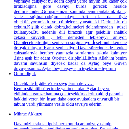
yapmaya çalışıyor bu adam doğru yerde miyim ,bu kadar çok
tırtikladığına göre davayı burda görecek heralde
dedim içimden.Görüşmemizin sonunda benim anlatarak iki üç
saate sığdıramadığım olayı 5-6 dk da öyle
objektif yorumladı ve cümlelere yansıttı ki..Derin bir oh
çektim.Kişilik olarak dobra,kelimeleri dolandırmadan güzel
kullanıyor.Bu nedenle dili birazcık ağır gelebilir analitik
zekası kuvvetli , leb demeden leblebiyyi anlıyor.
Olabileceklerle ilgili seni sana sorgulatıyor.İçsel muhakemene
de ışık tutuyor. Karar senin diyor.Dava sürecinde de avukat
çalışanlarıyla beraber yanınızda sorularınız askıda kalmıyor
.İşine aşık bir adam Otoriter, disiplinli.Lütfen Allah'ım benim
davamı savunsun diyecek kadar da Aytaç beye Güven
duyuyorsunuz. Aytaç bey herşey için teşekkür ediyorum
Onur idiguk
Öncelik ile İngiltere’den saygilarim ile…….
Benim sikintili sürecimde yanimda olan Aytaç bey ve
ekibinden gamze hanima çok teşekkür ederim aldigi paranin
hakkini veren bir. İnşan daha önce avukatlara onyargili bir
tabum vardi yikmama vesile oldu tavsiye ederim..
Mihrac Akkuzu
Davamizin sıkı takipcisi her konuda arkaniza yaslanip
guvenebileceginiz tanidigim en saglam avukat, Sayesinde