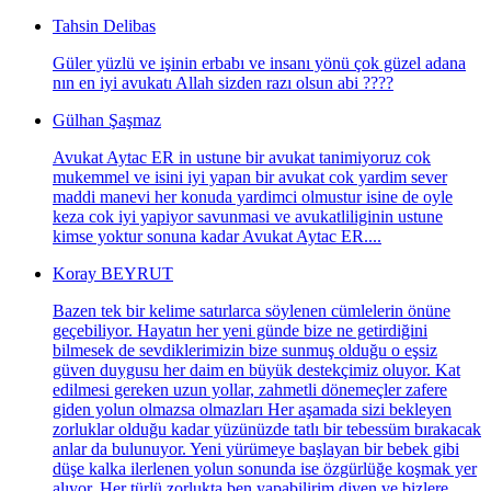
Tahsin Delibas
Güler yüzlü ve işinin erbabı ve insanı yönü çok güzel adana
nın en iyi avukatı Allah sizden razı olsun abi ????
Gülhan Şaşmaz
Avukat Aytac ER in ustune bir avukat tanimiyoruz cok
mukemmel ve isini iyi yapan bir avukat cok yardim sever
maddi manevi her konuda yardimci olmustur isine de oyle
keza cok iyi yapiyor savunmasi ve avukatliliginin ustune
kimse yoktur sonuna kadar Avukat Aytac ER....
Koray BEYRUT
Bazen tek bir kelime satırlarca söylenen cümlelerin önüne
geçebiliyor. Hayatın her yeni günde bize ne getirdiğini
bilmesek de sevdiklerimizin bize sunmuş olduğu o eşsiz
güven duygusu her daim en büyük destekçimiz oluyor. Kat
edilmesi gereken uzun yollar, zahmetli dönemeçler zafere
giden yolun olmazsa olmazları Her aşamada sizi bekleyen
zorluklar olduğu kadar yüzünüzde tatlı bir tebessüm bırakacak
anlar da bulunuyor. Yeni yürümeye başlayan bir bebek gibi
düşe kalka ilerlenen yolun sonunda ise özgürlüğe koşmak yer
alıyor. Her türlü zorlukta ben yapabilirim diyen ve bizlere