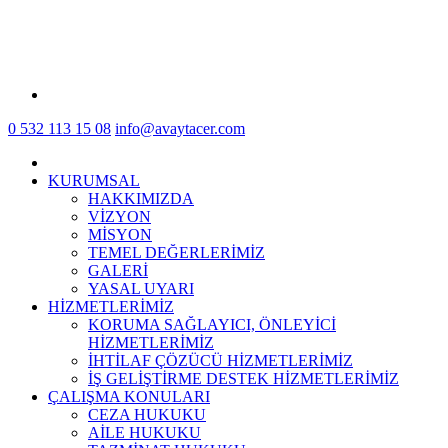
0 532 113 15 08
info@avaytacer.com
KURUMSAL
HAKKIMIZDA
VİZYON
MİSYON
TEMEL DEĞERLERİMİZ
GALERİ
YASAL UYARI
HİZMETLERİMİZ
KORUMA SAĞLAYICI, ÖNLEYİCİ
HİZMETLERİMİZ
İHTİLAF ÇÖZÜCÜ HİZMETLERİMİZ
İŞ GELİŞTİRME DESTEK HİZMETLERİMİZ
ÇALIŞMA KONULARI
CEZA HUKUKU
AİLE HUKUKU