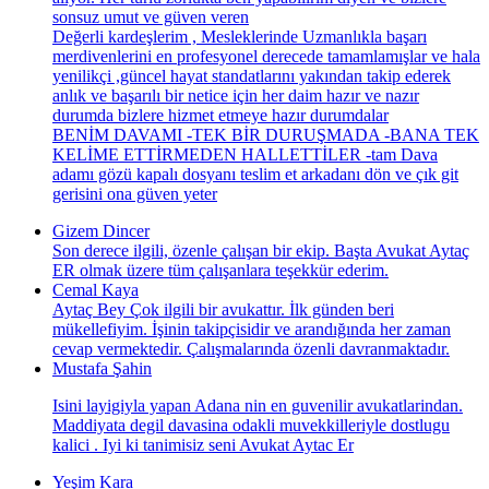
sonsuz umut ve güven veren
Değerli kardeşlerim , Mesleklerinde Uzmanlıkla başarı
merdivenlerini en profesyonel derecede tamamlamışlar ve hala
yenilikçi ,güncel hayat standatlarını yakından takip ederek
anlık ve başarılı bir netice için her daim hazır ve nazır
durumda bizlere hizmet etmeye hazır durumdalar
BENİM DAVAMI -TEK BİR DURUŞMADA -BANA TEK
KELİME ETTİRMEDEN HALLETTİLER -tam Dava
adamı gözü kapalı dosyanı teslim et arkadanı dön ve çık git
gerisini ona güven yeter
Gizem Dincer
Son derece ilgili, özenle çalışan bir ekip. Başta Avukat Aytaç
ER olmak üzere tüm çalışanlara teşekkür ederim.
Cemal Kaya
Aytaç Bey Çok ilgili bir avukattır. İlk günden beri
mükellefiyim. İşinin takipçisidir ve arandığında her zaman
cevap vermektedir. Çalışmalarında özenli davranmaktadır.
Mustafa Şahin
Isini layigiyla yapan Adana nin en guvenilir avukatlarindan.
Maddiyata degil davasina odakli muvekkilleriyle dostlugu
kalici . Iyi ki tanimisiz seni Avukat Aytac Er
Yeşim Kara