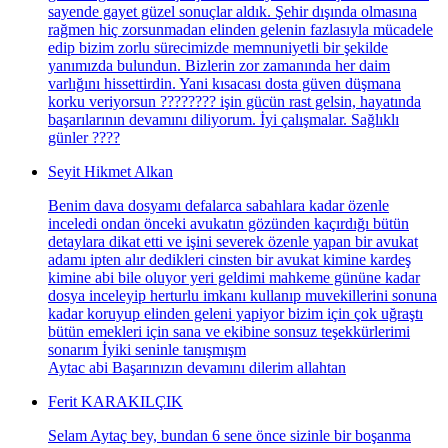
sayende gayet güzel sonuçlar aldık. Şehir dışında olmasına
rağmen hiç zorsunmadan elinden gelenin fazlasıyla mücadele
edip bizim zorlu sürecimizde memnuniyetli bir şekilde
yanımızda bulundun. Bizlerin zor zamanında her daim
varlığını hissettirdin. Yani kısacası dosta güven düşmana
korku veriyorsun ???????? işin gücün rast gelsin, hayatında
başarılarının devamını diliyorum. İyi çalışmalar. Sağlıklı
günler ????
Seyit Hikmet Alkan
Benim dava dosyamı defalarca sabahlara kadar özenle
inceledi ondan önceki avukatın gözünden kaçırdığı bütün
detaylara dikat etti ve işini severek özenle yapan bir avukat
adamı ipten alır dedikleri cinsten bir avukat kimine kardeş
kimine abi bile oluyor yeri geldimi mahkeme gününe kadar
dosya inceleyip herturlu imkanı kullanıp muvekillerini sonuna
kadar koruyup elinden geleni yapiyor bizim için çok uğraştı
bütün emekleri için sana ve ekibine sonsuz teşekkürlerimi
sonarım İyiki seninle tanışmışm
Aytac abi Başarınızın devamını dilerim allahtan
Ferit KARAKILÇIK
Selam Aytaç bey, bundan 6 sene önce sizinle bir boşanma