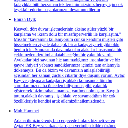
kolaylıkla bitti herzaman tek tercihim sizsiniz herşey için çok
teşekkür ederim başarılarınızın devamını dilerim
Emrah Dylk
Kasvetli dört duvar işletmelerinin aksine güler yüzlü bir
karşılama ve ikram dolu bir misafirperverlik ile karşılaştım.”
Misafir “kavramını kullanıyorum çünkü kendimi müşteri gibi
hissetmekten ziyade daha çok bir arkadaş ziyareti gibi oldu
benim için. Sonrasında davamla olan alakalar hususunda hiç
çekinmeden derdimi anlatabileceğim bir yakınlık vardı.
Avukatlar bizi savunan hiç tanımadığımız insanlardır ve biz
gayr-ı ihtiyari yabancı sandıklarımıza içimizi tam anlamıyla
dökemeyiz. Bu da bizim ve davamızın anlaşılabilirliği
açısından her zaman güçlük çıkartır diye düşünüyorum. Aytaç
Bey ve çalışma arkadaşları iş ahlakı konusunda tüm bu
sorunlarımızı daha önceden biliyormuş gibi yakınlık
göstererek bizim rahatlamamıza yardımcı olmuştur. Saygılı
tutum,alakalı davranış , iş ahlakı ve sayamadığım bir çok
özellikleriyle kendisi artık ailemizdir,ailemizdendir.
Muh Hammet
Adana ilimizin Geniş bir çerçevede hukuk hizmeti veren
Aytaç ER Bey ve arkadaşları , en verimli şekilde çözüme