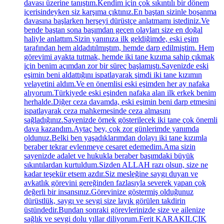
davası üzerine tanıştım.Kendim için çok sıkıntılı bir dönem
içerisindeyken siz karşıma çıktınız.En baştan sizinle boşanma
davasına başlarken herşeyi dürüstçe anlatmamı istediniz.Ve
bende baştan sona başımdan geçen olayları size en doğal
haliyle anlattım.Sizin yanınıza ilk geldiğimde, eski eşim
tarafından hem aldadıtılmıştım, hemde darp edilmiştim. Hem
görevimi ayakta tutmak, hemde iki tane kızıma sahip çıkmak
için benim açımdan zor bir süreç başlamıştı.Sayenizde eski
eşimin beni aldattığını ispatlayarak şimdi iki tane kızımın
velayetini aldım.Ve en önemlisi eski eşimden her ay nafaka
alıyorum.Türkiyede eski eşinden nafaka alan ilk erkek benim
herhalde.Diğer ceza davamda, eski eşimin beni darp etmesini
ispatlayarak ceza mahkemesinde ceza almasını
sağladığınız.Sayenizde örnek gösterilecek iki tane çok önemli
dava kazandım.Aytaç bey, çok zor günlerimde yanımda
oldunuz.Belki ben yaşadıklarımdan dolayı iki tane kızımla
beraber tekrar evlenmeye cesaret edemedim.Ama sizin
sayenizde adalet ve hukukla beraber başımdaki büyük
sıkıntılardan kurtuldum.Sizden ALLAH razı olsun, size ne
kadar teşekür etsem azdır.Siz mesleğine saygı duyan ve
avkatlık görevini gereğinden fazlasıyla severek yapan çok
değerli bir insansınız.Görevinize göstermiş olduğunuz
dürüstlük, saygı ve sevgi size layık görülen takdirin
üstündedir.Bundan sonraki görevlerinizde size ve ailenize
sağlık ve sevgi dolu yıllar diliyorum.Ferit KARAKILÇIK