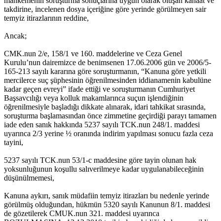
mahkemenin soruşturma sonuçlarına uygun olarak oluşan kanaat ve
takdirine, incelenen dosya içeriğine göre yerinde görülmeyen sair
temyiz itirazlarının reddine,
Ancak;
CMK.nun 2/e, 158/1 ve 160. maddelerine ve Ceza Genel
Kurulu’nun dairemizce de benimsenen 17.06.2006 gün ve 2006/5-
165-213 sayılı kararına göre soruşturmanın, “Kanuna göre yetkili
mercilerce suç şüphesinin öğrenilmesinden iddianamenin kabulüne
kadar geçen evreyi” ifade ettiği ve soruşturmanın Cumhuriyet
Başsavcılığı veya kolluk makamlarınca suçun işlendiğinin
öğrenilmesiyle başladığı dikkate alınarak, idari tahkikat sırasında,
soruşturma başlamasından önce zimmetine geçirdiği parayı tamamen
iade eden sanık hakkında 5237 sayılı TCK.nun 248/1. maddesi
uyarınca 2/3 yerine ½ oranında indirim yapılması sonucu fazla ceza
tayini,
5237 sayılı TCK.nun 53/1-c maddesine göre tayin olunan hak
yoksunluğunun koşullu salıverilmeye kadar uygulanabileceğinin
düşünülmemesi,
Kanuna aykırı, sanık müdafiin temyiz itirazları bu nedenle yerinde
görülmüş olduğundan, hükmün 5320 sayılı Kanunun 8/1. maddesi
de gözetilerek CMUK.nun 321. maddesi uyarınca