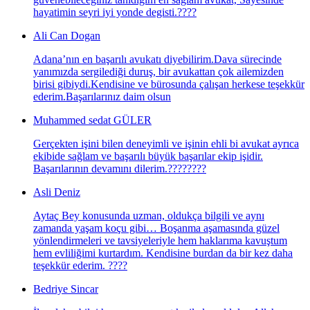
hayatimin seyri iyi yonde degisti.????
Ali Can Dogan
Adana’nın en başarılı avukatı diyebilirim.Dava sürecinde
yanımızda sergilediği duruş, bir avukattan çok ailemizden
birisi gibiydi.Kendisine ve bürosunda çalışan herkese teşekkür
ederim.Başarılarınız daim olsun
Muhammed sedat GÜLER
Gerçekten işini bilen deneyimli ve işinin ehli bi avukat ayrıca
ekibide sağlam ve başarılı büyük başarılar ekip işidir.
Başarılarının devamını dilerim.????????
Asli Deniz
Aytaç Bey konusunda uzman, oldukça bilgili ve aynı
zamanda yaşam koçu gibi… Boşanma aşamasında güzel
yönlendirmeleri ve tavsiyeleriyle hem haklarıma kavuştum
hem evliliğimi kurtardım. Kendisine burdan da bir kez daha
teşekkür ederim. ????
Bedriye Sincar