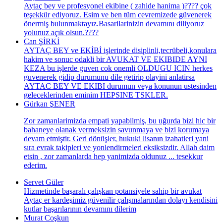
Aytaç bey ve profesyonel ekibine ( zahide hanima )???? çok
teşekkür ediyoruz. Esim ve ben tüm cevremizede güvenerek
önermiş bulunmaktayız.Basarilarinizin devamını diliyoruz
yolunuz açık olsun.????
Can ŞİRKİ
AYTAÇ BEY ve EKİBİ işlerinde disiplinli,tecrübeli,konulara
hakim ve sonuc odakli bir AVUKAT VE EKIBIDE AYNI
KEZA bu işlerde guven cok onemli OLDUGU ICIN herkes
guvenerek gidip durumunu dile getirip olayini anlatirsa
AYTAC BEY VE EKIBI durumun veya konunun ustesinden
geleceklerinden eminim HEPSINE TSKLER.
Gürkan ŞENER
Zor zamanlarimizda empati yapabilmiş, bu uğurda bizi hic bir
bahaneye olanak vermeksizin savunmaya ve bizi korumaya
devam etmiştir. Geri dönüşler, hukuki lisanın izahatleri yani
sıra evrak takipleri ve yonlendirmeleri eksiksizdir. Allah daim
etsin , zor zamanlarda hep yanimizda oldunuz ... tesekkur
ederim.
Servet Güler
Hizmetinde başaralı çalışkan potansiyele sahip bir avukat
Aytaç er kardeşimiz güvenilir çalışmalarından dolayı kendisini
kutlar başarılarının devamını dilerim
Murat Coşkun