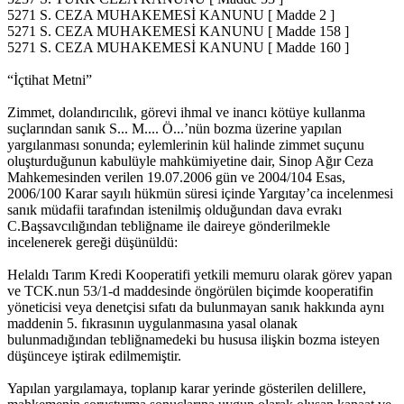
5271 S. CEZA MUHAKEMESİ KANUNU [ Madde 2 ]
5271 S. CEZA MUHAKEMESİ KANUNU [ Madde 158 ]
5271 S. CEZA MUHAKEMESİ KANUNU [ Madde 160 ]
“İçtihat Metni”
Zimmet, dolandırıcılık, görevi ihmal ve inancı kötüye kullanma
suçlarından sanık S... M.... Ö...’nün bozma üzerine yapılan
yargılanması sonunda; eylemlerinin kül halinde zimmet suçunu
oluşturduğunun kabulüyle mahkümiyetine dair, Sinop Ağır Ceza
Mahkemesinden verilen 19.07.2006 gün ve 2004/104 Esas,
2006/100 Karar sayılı hükmün süresi içinde Yargıtay’ca incelenmesi
sanık müdafii tarafından istenilmiş olduğundan dava evrakı
C.Başsavcılığından tebliğname ile daireye gönderilmekle
incelenerek gereği düşünüldü:
Helaldı Tarım Kredi Kooperatifi yetkili memuru olarak görev yapan
ve TCK.nun 53/1-d maddesinde öngörülen biçimde kooperatifin
yöneticisi veya denetçisi sıfatı da bulunmayan sanık hakkında aynı
maddenin 5. fıkrasının uygulanmasına yasal olanak
bulunmadığından tebliğnamedeki bu hususa ilişkin bozma isteyen
düşünceye iştirak edilmemiştir.
Yapılan yargılamaya, toplanıp karar yerinde gösterilen delillere,