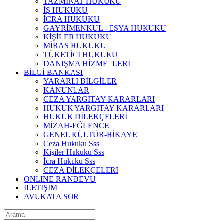
TAZMİNAT HUKUKU
İŞ HUKUKU
İCRA HUKUKU
GAYRİMENKUL - EŞYA HUKUKU
KİŞİLER HUKUKU
MİRAS HUKUKU
TÜKETİCİ HUKUKU
DANIŞMA HİZMETLERİ
BİLGİ BANKASI
YARARLI BİLGİLER
KANUNLAR
CEZA YARGITAY KARARLARI
HUKUK YARGITAY KARARLARI
HUKUK DİLEKÇELERİ
MİZAH-EĞLENCE
GENEL KÜLTÜR-HİKAYE
Ceza Hukuku Sss
Kişiler Hukuku Sss
İcra Hukuku Sss
CEZA DİLEKÇELERİ
ONLINE RANDEVU
İLETİŞİM
AVUKATA SOR