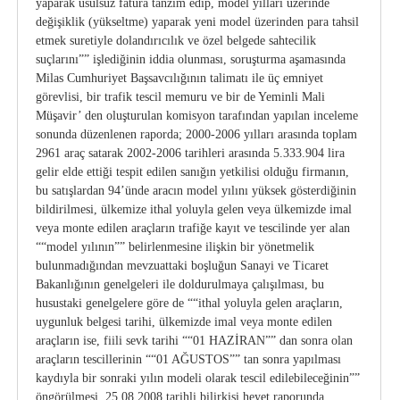
yaparak usulsüz fatura tanzim edip, model yılları üzerinde
değişiklik (yükseltme) yaparak yeni model üzerinden para tahsil
etmek suretiyle dolandırıcılık ve özel belgede sahtecilik
suçlarını”” işlediğinin iddia olunması, soruşturma aşamasında
Milas Cumhuriyet Başsavcılığının talimatı ile üç emniyet
görevlisi, bir trafik tescil memuru ve bir de Yeminli Mali
Müşavir’ den oluşturulan komisyon tarafından yapılan inceleme
sonunda düzenlenen raporda; 2000-2006 yılları arasında toplam
2961 araç satarak 2002-2006 tarihleri arasında 5.333.904 lira
gelir elde ettiği tespit edilen sanığın yetkilisi olduğu firmanın,
bu satışlardan 94’ünde aracın model yılını yüksek gösterdiğinin
bildirilmesi, ülkemize ithal yoluyla gelen veya ülkemizde imal
veya monte edilen araçların trafiğe kayıt ve tescilinde yer alan
““model yılının”” belirlenmesine ilişkin bir yönetmelik
bulunmadığından mevzuattaki boşluğun Sanayi ve Ticaret
Bakanlığının genelgeleri ile doldurulmaya çalışılması, bu
husustaki genelgelere göre de ““ithal yoluyla gelen araçların,
uygunluk belgesi tarihi, ülkemizde imal veya monte edilen
araçların ise, fiili sevk tarihi ““01 HAZİRAN”” dan sonra olan
araçların tescillerinin ““01 AĞUSTOS”” tan sonra yapılması
kaydıyla bir sonraki yılın modeli olarak tescil edilebileceğinin””
öngörülmesi, 25.08.2008 tarihli bilirkişi heyet raporunda,