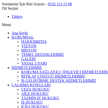
Sorularınız İçin Bizi Arayın:
-
0532 113 15 08
Dil Seçimi
Türkçe
Menü
Ana Sayfa
KURUMSAL
HAKKIMIZDA
VİZYON
MİSYON
TEMEL DEĞERLERİMİZ
GALERİ
YASAL UYARI
HİZMETLERİMİZ
KORUMA SAĞLAYICI, ÖNLEYİCİ HİZMETLERİM
İHTİLAF ÇÖZÜCÜ HİZMETLERİMİZ
İŞ GELİŞTİRME DESTEK HİZMETLERİMİZ
ÇALIŞMA KONULARI
CEZA HUKUKU
AİLE HUKUKU
TAZMİNAT HUKUKU
İŞ HUKUKU
İCRA HUKUKU