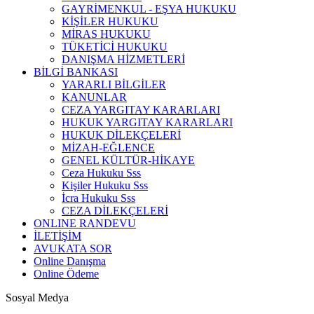
GAYRİMENKUL - EŞYA HUKUKU
KİŞİLER HUKUKU
MİRAS HUKUKU
TÜKETİCİ HUKUKU
DANIŞMA HİZMETLERİ
BİLGİ BANKASI
YARARLI BİLGİLER
KANUNLAR
CEZA YARGITAY KARARLARI
HUKUK YARGITAY KARARLARI
HUKUK DİLEKÇELERİ
MİZAH-EĞLENCE
GENEL KÜLTÜR-HİKAYE
Ceza Hukuku Sss
Kişiler Hukuku Sss
İcra Hukuku Sss
CEZA DİLEKÇELERİ
ONLINE RANDEVU
İLETİŞİM
AVUKATA SOR
Online Danışma
Online Ödeme
Sosyal Medya