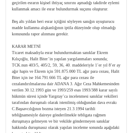
geçirilen esrarın kişisel ihtiyaç sınırını aşmadığı takdirde eylemi
kullanmak amacı ile esrar bulundurmak suçunu oluşturur.
Beş altı yıldan beri esrar içtiğini söyleyen sanığın uyuşturucu
madde kullanma alışkanlığının iptila düzeyinde olup olmadığı
konusunda rapor alınması gerekir.
KARAR METNİ
Ticaret maksadıyla esrar bulundurmaktan sanıklar Ekrem
Kılıçoğlu, Halit Biter’in yapılan yargılanmaları sonunda;
TCK.nun 403/5, 405/2, 59, 36, 40. maddeleriyle 1’er yıl 8’er ay
ağır hapis ve Ekrem için 591.875.000 TL ağır para cezası, Halit
Biter için ise 164.791.666 TL ağır para cezası ile
cezalandırılmalarına dair ADANA 3. Ağır Ceza Mahkemesinden
verilen 30.12.1993 gün ve 1993/259 esas 1993/388 karar sayılı
hükmün süresi içinde Yargıtay’ca incelenmesi sanıklar vekilleri
tarafından duruşmalı olarak istenilmiş olduğundan dava evrakı
C.Başsavcılığının bozma isteyen 21.3.1994 tarihli
tebliğnamesiyle daireye gönderilmekle tebligata rağmen
duruşmaya gelmeyen ve bir vekilde göndermeyen sanıklar
hakkında duruşmasız olarak yapılan inceleme sonunda aşağıdaki