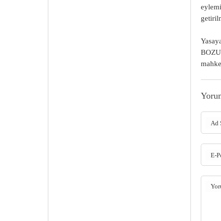
eylemi
getiri
Yasaya
BOZUL
mahkem
Yoru
Ad 
E-P
Yo