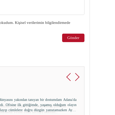
okudum. Kişisel verilerimin bilgilendirmede
Gönder
anima çok teşekkür ederim aldigi paranin
yikmama vesile oldu tavsiye ederim..