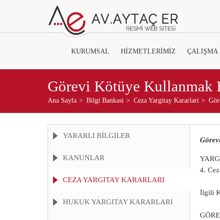
KURUMSAL
HİZMETLERİMİZ
ÇALIŞMA
Görevi Kötüye Kullanmak H
Ana Sayfa
Bilgi Bankasi
Ceza Yargitay Kararlari
Gör
YARARLI BİLGİLER
Görev
KANUNLAR
YARG
4. Cez
CEZA YARGITAY KARARLARI
İlgili
HUKUK YARGITAY KARARLARI
GÖRE