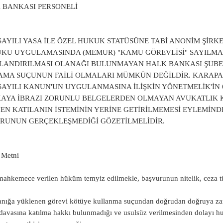
 BANKASI PERSONELİ
 SAYILI YASA İLE ÖZEL HUKUK STATÜSÜNE TABİ ANONİM ŞİR
KU UYGULAMASINDA (MEMUR) "KAMU GÖREVLİSİ" SAYILMAY
LANDIRILMASI OLANAĞI BULUNMAYAN HALK BANKASI ŞUBE 
AMA SUÇUNUN FAİLİ OLMALARI MÜMKÜN DEĞİLDİR. KARAP
 SAYILI KANUN'UN UYGULANMASINA İLİŞKİN YÖNETMELİK'İN 
AYA İBRAZI ZORUNLU BELGELERDEN OLMAYAN AVUKATLIK Kİ
YEN KATILANIN İSTEMİNİN YERİNE GETİRİLMEMESİ EYLEMİND
RUNUN GERÇEKLEŞMEDİĞİ GÖZETİLMELİDİR.
t Metni
mahkemece verilen hüküm temyiz edilmekle, başvurunun nitelik, ceza tür
anığa yüklenen görevi kötüye kullanma suçundan doğrudan doğruya zar
avasına katılma hakkı bulunmadığı ve usulsüz verilmesinden dolayı h