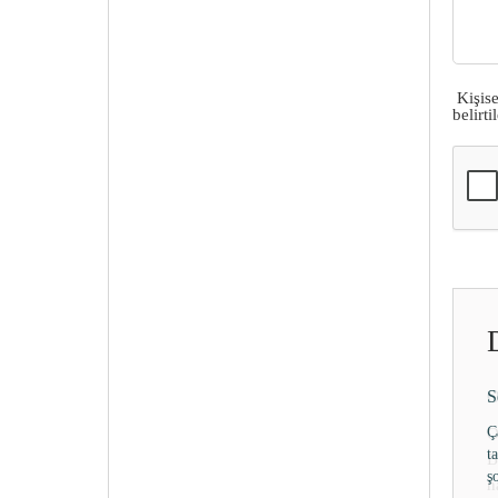
Kişis
belirt
O
Ö
B
h