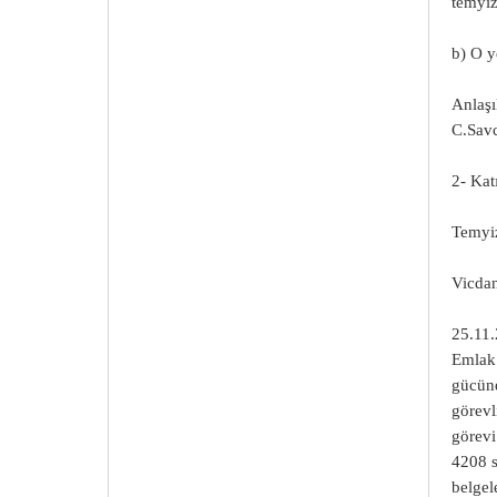
temyiz
b) O y
Anlaşı
C.Sav
2- Kat
Temyiz
Vicdan
25.11.
Emlak 
gücünd
görevl
görevi
4208 s
belgel