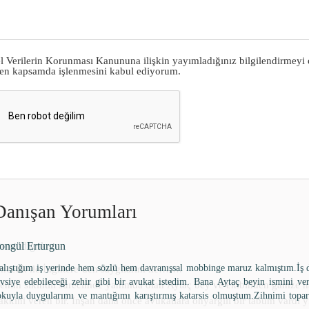
el Verilerin Korunması Kanununa ilişkin yayımladığınız
bilgilendirmeyi
ilen kapsamda işlenmesini kabul ediyorum.
Danışan Yorumları
nur idiguk
ncelik ile İngiltere’den saygilarim ile…….
enim sikintili sürecimde yanimda olan Aytaç bey ve ekibinden gamze h
akkini veren bir. İnşan daha önce avukatlara onyargili bir tabum vardi 