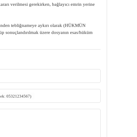
rarı verilmesi gerekirken, bağlayıcı emrin yerine
düğünden tebliğnameye aykırı olarak (HÜKMÜN
p sonuçlandırılmak üzere dosyanın esas/hüküm
nek: 05321234567)