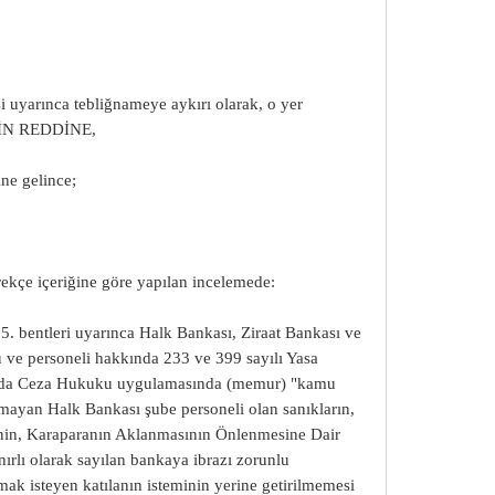
i uyarınca tebliğnameye aykırı olarak, o yer
İNİN REDDİNE,
ne gelince;
rekçe içeriğine göre yapılan incelemede:
 5. bentleri uyarınca Halk Bankası, Ziraat Bankası ve
 ve personeli hakkında 233 ve 399 sayılı Yasa
sında Ceza Hukuku uygulamasında (memur) "kamu
nmayan Halk Bankası şube personeli olan sanıkların,
ğinin, Karaparanın Aklanmasının Önlenmesine Dair
rlı olarak sayılan bankaya ibrazı zorunlu
mak isteyen katılanın isteminin yerine getirilmemesi