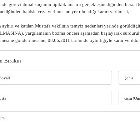
nde görevi ihmal suçunun tipiklik unsuru gerçekleşmediğinden beraat ka
lmediğinden bahisle ceza verilmesine yer olmadığı kararı verilmesi,
 aykırı ve katılan Mustafa vekilinin temyiz nedenleri yerinde görül
MASINA), yargılamanın bozma öncesi aşamadan başlayarak sürdürülü
esine gönderilmesine, 08.06.2011 tarihinde oybirliğiyle karar verildi.
m Bırakın
Soyad
Şehir
osta
Gsm (Ör
rum