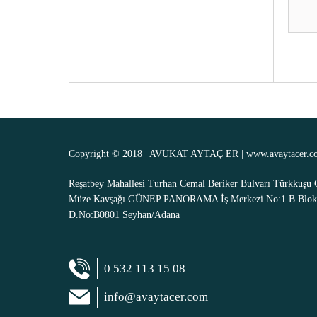
Copyright © 2018 | AVUKAT AYTAÇ ER |
www.avaytacer.c
Reşatbey Mahallesi Turhan Cemal Beriker Bulvarı Türkkuşu 
Müze Kavşağı GÜNEP PANORAMA İş Merkezi No:1 B Blok
D.No:B0801 Seyhan/Adana
0 532 113 15 08
info@avaytacer.com