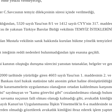
 etme yetkisi vermeyeceği,
er C.Savcısının temyiz dilekçesinin süresi içinde verilmediği,
ldığından, 5320 sayılı Yasa'nın 8/1 ve 1412 sayılı CYY'nin 317. maddes
cısı ile yakınan Türkiye Barolar Birliği vekilinin TEMYİZ İSTEKLER
ılan Mustafa vekilinin sanık hakkında kurulan hükme yönelik temyizleri
 isteğinin reddi nedenleri bulunmadığından işin esasına geçildi.
i kanının oluştuğu duruşma sürecini yansıtan tutanaklar, belgeler ve ge
2000 tarihinde yürürlüğe giren 4603 sayılı Yasa'nın 1. maddesinin 2. ve
Bankası özel hukuk statüsüne tabi anonim şirket haline dönüştürüldüğü
e kararnamelerin uygulanması olanağının ortadan kaldırılması karşı
isi" sayılmayan ve "kamu görevlisi gibi" cezalandırılması olanağı bulu
 savsama suçunun faili olması olanağı kalmadığı gibi, avukatlık kimli
ayılı Kanun'un Uygulanmasına İlişkin Yönetmelik'in 6-a maddesinde sını
erden olmadığı gözetilerek avukatlık kimliğini ibraz ederek işlem yaptır