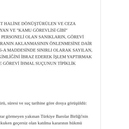
KET HALİNE DÖNÜŞTÜRÜLEN VE CEZA
AN VE "KAMU GÖREVLİSİ GİBİ"
PERSONELİ OLAN SANIKLARIN, GÖREVİ
ARANIN AKLANMASININ ÖNLENMESİNE DAİR
6-A MADDESİNDE SINIRLI OLARAK SAYILAN,
MLİĞİNİ İBRAZ EDEREK İŞLEM YAPTIRMAK
E GÖREVİ İHMAL SUÇUNUN TİPİKLİK
ü, süresi ve suç tarihine göre dosya görüşüldü:
ar görmeyen yakınan Türkiye Barolar Birliği'nin
ukuken geçersiz olan katılma kararının hükmü