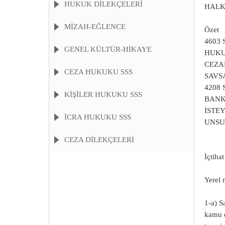
HUKUK DİLEKÇELERİ
HALK
MİZAH-EĞLENCE
Özet
4603
GENEL KÜLTÜR-HİKAYE
HUKU
CEZA
CEZA HUKUKU SSS
SAVS
4208
KIŞILER HUKUKU SSS
BANK
İSTE
İCRA HUKUKU SSS
UNSU
CEZA DİLEKÇELERİ
İçtiha
Yerel 
1-a) S
kamu d