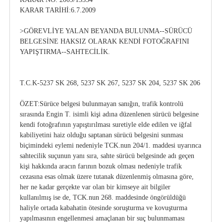
KARAR TARİHİ:6.7.2009
>GÖREVLİYE YALAN BEYANDA BULUNMA--SÜRÜCÜ
BELGESİNE HAKSIZ OLARAK KENDİ FOTOĞRAFINI
YAPIŞTIRMA--SAHTECİLİK.
T.C.K-5237 SK 268, 5237 SK 267, 5237 SK 204, 5237 SK 206
ÖZET:Sürüce belgesi bulunmayan sanığın, trafik kontrolü
sırasında Engin T. isimli kişi adına düzenlenen sürücü belgesine
kendi fotoğrafının yapıştırılması suretiyle elde edilen ve iğfal
kabiliyetini haiz olduğu saptanan sürücü belgesini sunması
biçimindeki eylemi nedeniyle TCK.nun 204/1. maddesi uyarınca
sahtecilik suçunun yanı sıra, sahte sürücü belgesinde adı geçen
kişi hakkında aracın farının bozuk olması nedeniyle trafik
cezasına esas olmak üzere tutanak düzenlenmiş olmasına göre,
her ne kadar gerçekte var olan bir kimseye ait bilgiler
kullanılmış ise de, TCK.nun 268. maddesinde öngörüldüğü
haliyle ortada kabahatin ötesinde soruşturma ve kovuşturma
yapılmasının engellenmesi amaçlanan bir suç bulunmaması