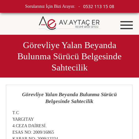
0532 113 15 08
Sorularınız İçin Bizi Arayın:
-
Görevliye Yalan Beyanda
Bulunma Sürücü Belgesinde
Sahtecilik
Görevliye Yalan Beyanda Bulunma Sürücü
Belgesinde Sahtecilik
T.C
YARGITAY
4.CEZA DAİRESİ.
ESAS NO: 2009/16865
KARAR NO: 2009/13334