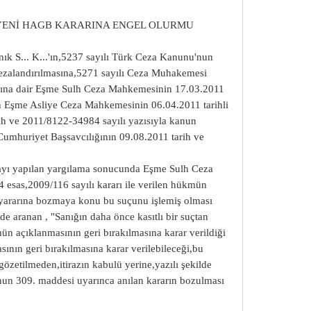
I, YENİ HAGB KARARINA ENGEL OLURMU
ık S... K...'ın,5237 sayılı Türk Ceza Kanunu'nun
 cezalandırılmasına,5271 sayılı Ceza Muhakemesi
sına dair Eşme Sulh Ceza Mahkemesinin 17.03.2011
şkin Eşme Asliye Ceza Mahkemesinin 06.04.2011 tarihli
arih ve 2011/8122-34984 sayılı yazısıyla kanun
Cumhuriyet Başsavcılığının 09.08.2011 tarih ve
layı yapılan yargılama sonucunda Eşme Sulh Ceza
 esas,2009/116 sayılı kararı ile verilen hükmün
 yararına bozmaya konu bu suçunu işlemiş olması
 aranan , "Sanığın daha önce kasıtlı bir suçtan
 açıklanmasının geri bırakılmasına karar verildiği
ının geri bırakılmasına karar verilebileceği,bu
gözetilmeden,itirazın kabulü yerine,yazılı şekilde
nun 309. maddesi uyarınca anılan kararın bozulması