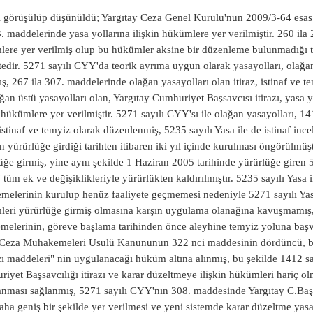
i görüşülüp düşünüldü
; Yargıtay Ceza Genel Kurulu'nun 2009/3-64 esas,2009/83 sayılı kararında; "5271 sayılı CYY'nın 260 ila 323. maddelerinde yasa yollarına ilişkin hükümlere yer verilmiştir. 260 ila 266. maddelerinde, yasa yollarına ilişkin genel hükümlere yer verilmiş olup bu hükümler aksine bir düzenleme bulunmadığı taktirde tüm yasayolları için uygulanabilir niteliktedir. 5271 sayılı CYY'da teorik ayrıma uygun olarak yasayolları, olağan ve olağan üstü yasayolları olmak üzere ikiye ayrılmış, 267 ila 307. maddelerinde olağan yasayolları olan itiraz, istinaf ve temyize ilişkin hükümlere, 308 ila 323. maddelerinde ise olağan üstü yasayolları olan, Yargıtay Cumhuriyet Başsavcısı itirazı, yasa yararına bozma ve yargılamanın yenilenmesine ilişkin hükümlere yer verilmiştir. 5271 sayılı CYY'sı ile olağan yasayolları, 1412 sayılı CYUY'nın hükümlerinden farklı olarak itiraz, istinaf ve temyiz olarak düzenlenmiş, 5235 sayılı Yasa ile de istinaf incelemesini yapacak olan bölge adliye mahkemelerinin yasanın yürürlüğe girdiği tarihten itibaren iki yıl içinde kurulması öngörülmüştür. 5271 sayılı CYY, 1 Haziran 2005 tarihinde yürürlüğe girmiş, yine aynı şekilde 1 Haziran 2005 tarihinde yürürlüğe giren 5320 sayılı Yasanın 18/a maddesiyle 1412 sayılı CYUY tüm ek ve değişiklikleriyle yürürlükten kaldırılmıştır. 5235 sayılı Yasa ile kurulması öngörülen Bölge Adliye Mahkemelerinin kurulup henüz faaliyete geçmemesi nedeniyle 5271 sayılı Yasanın istinafa ilişkin hükümleri ile temyize ilişkin hükümleri yürürlüğe girmiş olmasına karşın uygulama olanağına kavuşmamış, 5320 sayılı Yasanın 8/1. maddesi ile "Bölge adliye mahkemelerinin, göreve başlama tarihinden önce aleyhine temyiz yoluna başvurulmuş olan kararlar hakkında, kesinleşinceye kadar Ceza Muhakemeleri Usulü Kanununun 322 nci maddesinin dördüncü, beşinci ve altıncı fıkraları hariç olmak üzere, 305 ilâ 326 ncı maddeleri" nin uygulanacağı hüküm altına alınmış, bu şekilde 1412 sayılı CYUY'nın 322. maddesinde yer alan Yargıtay Cumhuriyet Başsavcılığı itirazı ve karar düzeltmeye ilişkin hükümleri hariç olmak üzere temyize ilişkin tüm hükümlerinin uygulanması sağlanmış, 5271 sayılı CYY'nın 308. maddesinde Yargıtay C.Başsavcılığı itirazına, 1412 sayılı CYUY hükümlerine göre daha geniş bir şekilde yer verilmesi ve yeni sistemde karar düzeltme yasa yolunun öngörülmemesi nedeniyle 1412 sayılı CYUY'nın 322. maddesinin dört, beş ve altıncı fıkralarının yürürlükte kalmalarına gerek görülmemiştir. Bu genel açıklamalar ışığında itiraz ve temyize ilişkin hükümler incelendiğinde; 5271 sayılı CYY'nın 267 ila 271. maddelerinde itiraza ilişkin hükümlere yer verilmiş olup, itiraz kural olarak hakimlik kararlarına, yasada açıkça belirtilmiş olmak koşulu ile de mahkeme kararlarına karşı başvurulan olağan bir yasayoludur. Nitekim yasada da itiraz yasayoluna tabi olan mahkeme kararları ilgili hükümlerinde açıkça belirtilmiş, Yasanın 268. maddesinde itiraz usulü ile itiraz mercilerine ilişkin hususlara, 271. maddede itiraz mercilerinin inceleme yöntemi ile merciince verilecek kararlara yer verilmiş, buna karşın itiraz merciince yapılacak denetimin kapsamına ilişkin açık bir hükme yer verilmemiştir. Ancak öğretide; itiraz incelemesinin kararın hem maddi, hem de hukuki yönden ele alınmasını ve bunun hukuka uygunluğunun denetlenmesini gerektirdiği, itiraz yasayolunda bir karara temel teşkil eden deliller ve maddi olgular ile bunu doğuran hukuki durumun birlikte değerlendirileceği, itirazda temyizden farklı olarak gerekiyorsa, Esas No : 2011/12858 hukuki sorun yanında maddi sorununda ele alınacağı ittifakla kabul edilmiştir. (Erdener Yurtcan; Ceza Yargılaması Hukuku 12. Bası, 479-481-Kunter-Yenisey-Nuhoğlu; Ceza Muhahekemesi Hukuku,16. Bası sh. 1401 - Veli Özer Özbek; Yeni CMK'nın Anlamı, sh. 1065 - Öztürk-Erdem, Uygulamalı Ceza Muhakemesi Hukuku 10. Bası, sh. 708) 5320 sayılı Yasanın 8. maddesi uyarınca halen uygulanma zorunluluğu bulunan 1412 sayılı Yasanın 305. maddesi uyarınca ceza mahkemesince verilen hükümler temyiz yasayoluna tabidir. Hükümler ise, 5271 sayılı Yasanın 223. maddesinde; a) Beraat, b) Ceza verilmesine yer olmadığı, c) Mahkûmiyet, d) Güvenlik tedbirine hükmedilmesi, e) Davanın reddi, f) Davanın düşmesi, g) Adlî yargı dışındaki bir yargı merciine yönelik görevsizlik kararı, Şeklinde belirtilmiştir. 1412 sayılı Yasanın 305. maddesi uyarınca yukarıda sayılan hükümlerden birinin verildiği ahvalde, kesin nitelikteki hükümler istisna olmak üzere bu kararlara başvurulabilecek olağan yasayolu temyizdir. 1412 sayılı CYUY'nın 320. maddesinde "Yargıtay, temyiz dilekçesi ile layihasında irad olunan hususlar ile temyiz talebi usule ait noksanlardan dolayı olmuş ise temyiz dilekçesinde bu cihete dair beyan edilecek vakıalar hakkında tetkikler yapabileceği gibi hükme tesiri olacak derecede kanuna muhalefet edilmiş olduğunu görürse talepte mevcut olmasa dahi bu hususu tetkik eder"; 321. maddesinde ise,