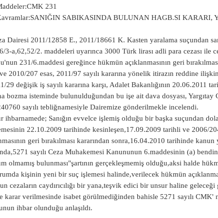
i Maddeler:CMK 231
li Kavramlar:SANIĞIN SABIKASINDA BULUNAN HAGB.SI KARAR
za Dairesi 2011/12858 E., 2011/18661 K. Kasten yaralama suçundan san
6/3-a,62,52/2. maddeleri uyarınca 3000 Türk lirası adli para cezası ile
'nun 231/6.maddesi gereğince hükmün açıklanmasının geri bırakılma
i ve 2010/207 esas, 2011/97 sayılı kararına yönelik itirazın reddine ili
1/29 değişik iş sayılı kararına karşı, Adalet Bakanlığının 20.06.2011 t
na bozma isteminde bulunulduğundan bu işe ait dava dosyası, Yargıtay 
40760 sayılı tebliğnamesiyle Dairemize gönderilmekle incelendi.
r ihbarnamede
; Sanığın evvelce işlemiş olduğu bir başka suçundan do
esinin 22.10.2009 tarihinde kesinleşen,17.09.2009 tarihli ve 2006/204
nmasının geri bırakılması kararından sonra,16.04.2010 tarihinde kanun
ında,5271 sayılı Ceza Muhakemesi Kanununun 6.maddesinin (a) bendinde
 olmamış bulunması"şartının gerçekleşmemiş olduğu,aksi halde hükmün
rumda kişinin yeni bir suç işlemesi halinde,verilecek hükmün açıklanmas
n cezaların caydırıcılığı bir yana,teşvik edici bir unsur haline geleceği 
e karar verilmesinde isabet görülmediğinden bahisle 5271 sayılı CMK' 
nun ihbar olunduğu anlaşıldı.