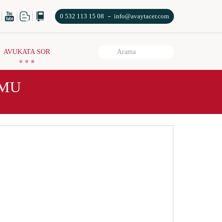
0 532 113 15 08
info@avaytacer.com
AVUKATA SOR
RMU