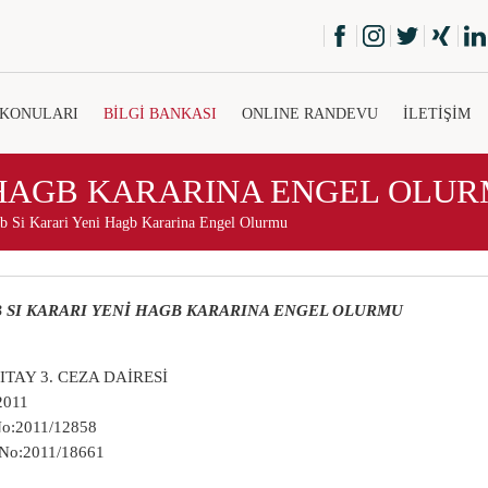
 KONULARI
BİLGİ BANKASI
ONLINE RANDEVU
İLETİŞİM
 HAGB KARARINA ENGEL OLU
b Si Karari Yeni Hagb Kararina Engel Olurmu
 SI KARARI YENİ HAGB KARARINA ENGEL OLURMU
TAY 3. CEZA DAİRESİ
:2011
No:2011/12858
 No:2011/18661