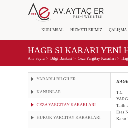
KURUMSAL
HİZMETLERİMİZ
ÇALIŞMA
HAGB SI KARARI YENİ
Ana Sayfa
Bilgi Bankasi
Ceza Yargitay Kararlari
Hag
YARARLI BİLGİLER
HAGB
KANUNLAR
T.C
YARGI
CEZA YARGITAY KARARLARI
Tarih
Esas 
HUKUK YARGITAY KARARLARI
Karar