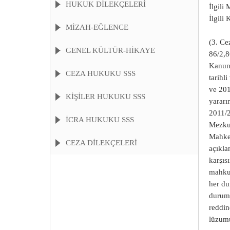
HUKUK DİLEKÇELERİ
İlgil
İlgi
MİZAH-EĞLENCE
(3. Ce
GENEL KÜLTÜR-HİKAYE
86/2,8
Kanunu
CEZA HUKUKU SSS
tarihl
ve 201
KIŞILER HUKUKU SSS
yararı
2011/2
İCRA HUKUKU SSS
Mezku
Mahkem
CEZA DİLEKÇELERİ
açıkla
karşıs
mahkum
her du
durumu
reddin
lüzumu