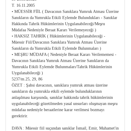
T. 16.11.2005
• MÜESSİR FİİL ( Davacının Sanıklara Yumruk Atması Üzerine
Sanıkların da Yumrukla Etkili Eylemde Bulundukları - Sanıklar
Hakkında Tahrik Hükümlerinin Uygulanabileceği/Meşru
Müdafaa Nedeniyle Beraat Kararı Verilemeyeceği )
• HAKSIZ TAHRİK ( Hükümlerinin Uygulanabileceği -
Müessir Fiil/Davacının Sanıklara Yumruk Atması Üzerine
Sanıkların da Yumrukla Etkili Eylemde Bulunmaları )
• MEŞRU MÜDAFA ( Nedeniyle Beraat Kararı Verilememesi -
Davacının Sanıklara Yumruk Atması Üzerine Sanıkların da
Yumrukla Etkili Eylemde Bulunmaları/Tahrik Hükümlerinin
Uygulanabileceği )
5237/m.25, 29, 86
ÖZET : Şahsi davacının, sanıklara yumruk atması üzerine
sanıkların da yumrukla etkili eylemde bulunduklarının
anlaşılması karşısında, sanıklar hakkında tahrik hükümlerinin
uygulanabileceği gözetilmeden yasal unsurları oluşmayan meşru
müdafaa nedeniyle beraatlerine karar verilmesi bozmayı
gerektirir.
DAVA : Müessir fiil suçundan sanıklar İsmail, Emir, Muhamet'in