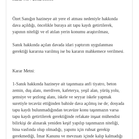
Özet:Sanığın hazineye ait yere el atması nedeniyle hakkında
dava açıldığı, öncelikle buraya ait tapu kaydı getirtilerek,
yapının niteliği ve el atılan yerin konumu araştırılması,
Sanık hakkında açılan davada idari yaptırım uygulanması
gerektiği kararına varılmış ise bu kararın mahkemece verilmesi.
Karar Metni:
1-Sanık hakkında hazineye ait taşınmaza anfi tiyatro, beton
zemin, duş alanı, merdiven, kafeterya, yeşil alan, yürüş yolu,
şemsiye ve şezlong alanı, iskele ve seyyar iskele yapmak
suretiyle tecavüz ettiğinden bahisle dava açılmış ise de; dosyada
tapu kaydı bulunmadığından tecavüze konu taşınmazın varsa
tapu kaydı getirtilerek gerektiğinde refakate inşaat mühendisi
bilirkişi de alınarak yeniden keşif yapılıp taşınmazın niteliği,
bina vasfında olup olmadığı, yapımı için ruhsat gerekip
gerekmediği, İmar Kanunu ve mevzuatı içinde kalıp kalmadığı