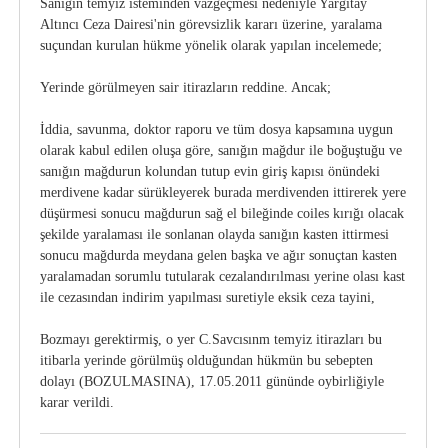
Sanığın temyiz isteminden vazgeçmesi nedeniyle Yargıtay
Altıncı Ceza Dairesi'nin görevsizlik kararı üzerine, yaralama
suçundan kurulan hükme yönelik olarak yapılan incelemede;
Yerinde görülmeyen sair itirazların reddine. Ancak;
İddia, savunma, doktor raporu ve tüm dosya kapsamına uygun
olarak kabul edilen oluşa göre, sanığın mağdur ile boğuştuğu ve
sanığın mağdurun kolundan tutup evin giriş kapısı önündeki
merdivene kadar sürükleyerek burada merdivenden ittirerek yere
düşürmesi sonucu mağdurun sağ el bileğinde coiles kırığı olacak
şekilde yaralaması ile sonlanan olayda sanığın kasten ittirmesi
sonucu mağdurda meydana gelen başka ve ağır sonuçtan kasten
yaralamadan sorumlu tutularak cezalandırılması yerine olası kast
ile cezasından indirim yapılması suretiyle eksik ceza tayini,
Bozmayı gerektirmiş, o yer C.Savcısınm temyiz itirazları bu
itibarla yerinde görülmüş olduğundan hükmün bu sebepten
dolayı (BOZULMASINA), 17.05.2011 gününde oybirliğiyle
karar verildi.