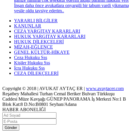
gamze hanima çok teşekkür ederim aldigi paranin hakkini veren
İnşan daha önce avukatlara onyargili bir tabum vardi yikmama
vesile oldu tavsiye ederim..
YARARLI BİLGİLER
KANUNLAR
CEZA YARGITAY KARARLARI
HUKUK YARGITAY KARARLARI
HUKUK DİLEKÇELERİ
MİZAH-EĞLENCE
GENEL KÜLTÜR-HİKAYE
Ceza Hukuku Sss
Kişiler Hukuku Sss
İcra Hukuku Sss
CEZA DİLEKÇELERİ
Copyright © 2018 | AVUKAT AYTAÇ ER |
www.avaytacer.com
Reşatbey Mahallesi Turhan Cemal Beriker Bulvarı Türkkuşu
Caddesi Müze Kavşağı GÜNEP PANORAMA İş Merkezi No:1 B
Blok Kat:8 D.No:B0801 Seyhan/Adana
HABER ABONELİĞİ
Gönder