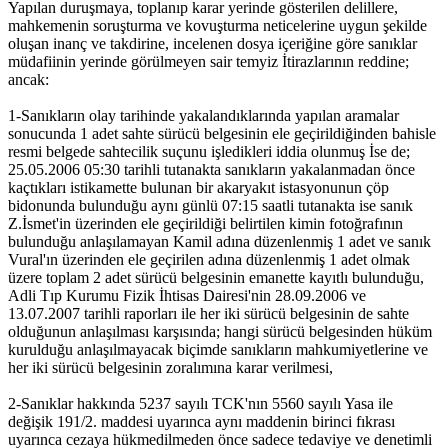
Yapılan duruşmaya, toplanıp karar yerinde gösterilen delillere,
mahkemenin soruşturma ve kovuşturma neticelerine uygun şekilde
oluşan inanç ve takdirine, incelenen dosya içeriğine göre sanıklar
müdafiinin yerinde görülmeyen sair temyiz İtirazlarının reddine;
ancak:
1-Sanıkların olay tarihinde yakalandıklarında yapılan aramalar
sonucunda 1 adet sahte sürücü belgesinin ele geçirildiğinden bahisle
resmi belgede sahtecilik suçunu işledikleri iddia olunmuş İse de;
25.05.2006 05:30 tarihli tutanakta sanıkların yakalanmadan önce
kaçtıkları istikamette bulunan bir akaryakıt istasyonunun çöp
bidonunda bulunduğu aynı günlü 07:15 saatli tutanakta ise sanık
Z.İsmet'in üzerinden ele geçirildiği belirtilen kimin fotoğrafının
bulunduğu anlaşılamayan Kamil adına düzenlenmiş 1 adet ve sanık
Vural'ın üzerinden ele geçirilen adına düzenlenmiş 1 adet olmak
üzere toplam 2 adet sürücü belgesinin emanette kayıtlı bulunduğu,
Adli Tıp Kurumu Fizik İhtisas Dairesi'nin 28.09.2006 ve
13.07.2007 tarihli raporları ile her iki sürücü belgesinin de sahte
olduğunun anlaşılması karşısında; hangi sürücü belgesinden hüküm
kurulduğu anlaşılmayacak biçimde sanıkların mahkumiyetlerine ve
her iki sürücü belgesinin zoralımına karar verilmesi,
2-Sanıklar hakkında 5237 sayılı TCK'nın 5560 sayılı Yasa ile
değişik 191/2. maddesi uyarınca aynı maddenin birinci fıkrası
uyarınca cezaya hükmedilmeden önce sadece tedaviye ve denetimli