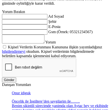
gününde oybirliğiyle karar verildi.
Yorum Bırakın
Ad Soyad
Şehir
E-Posta
Gsm (Örnek: 05321234567)
Yorum
Kişisel Verilerin Korunması Kanununa ilişkin yayımladığınız
bilgilendirmeyi
okudum. Kişisel verilerimin bilgilendirmede
belirtilen kapsamda işlenmesini kabul ediyorum.
Gönder
Danışan Yorumları
Onur idiguk
Öncelik ile İngiltere’den saygilarim ile…….
Benim sikintili sürecimde yanimda olan Aytaç bey ve ekibinde