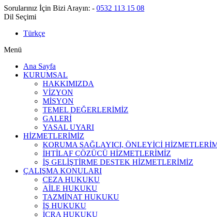
Sorularınız İçin Bizi Arayın:
-
0532 113 15 08
Dil Seçimi
Türkçe
Menü
Ana Sayfa
KURUMSAL
HAKKIMIZDA
VİZYON
MİSYON
TEMEL DEĞERLERİMİZ
GALERİ
YASAL UYARI
HİZMETLERİMİZ
KORUMA SAĞLAYICI, ÖNLEYİCİ HİZMETLERİM
İHTİLAF ÇÖZÜCÜ HİZMETLERİMİZ
İŞ GELİŞTİRME DESTEK HİZMETLERİMİZ
ÇALIŞMA KONULARI
CEZA HUKUKU
AİLE HUKUKU
TAZMİNAT HUKUKU
İŞ HUKUKU
İCRA HUKUKU