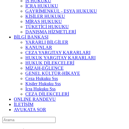
İŞ HUKUKU
İCRA HUKUKU
GAYRİMENKUL - EŞYA HUKUKU
KİŞİLER HUKUKU
MİRAS HUKUKU
TÜKETİCİ HUKUKU
DANIŞMA HİZMETLERİ
BİLGİ BANKASI
YARARLI BİLGİLER
KANUNLAR
CEZA YARGITAY KARARLARI
HUKUK YARGITAY KARARLARI
HUKUK DİLEKÇELERİ
MİZAH-EĞLENCE
GENEL KÜLTÜR-HİKAYE
Ceza Hukuku Sss
Kişiler Hukuku Sss
İcra Hukuku Sss
CEZA DİLEKÇELERİ
ONLINE RANDEVU
İLETİŞİM
AVUKATA SOR