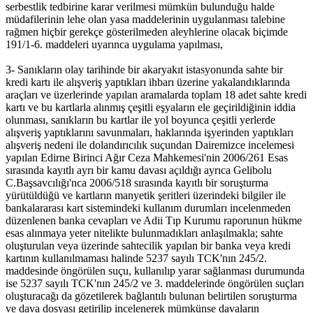
serbestlik tedbirine karar verilmesi mümkün bulunduğu halde
müdafilerinin lehe olan yasa maddelerinin uygulanması talebine
rağmen hiçbir gerekçe gösterilmeden aleyhlerine olacak biçimde
191/1-6. maddeleri uyarınca uygulama yapılması,
3- Sanıkların olay tarihinde bir akaryakıt istasyonunda sahte bir
kredi kartı ile alışveriş yaptıkları ihbarı üzerine yakalandıklarında
araçları ve üzerlerinde yapılan aramalarda toplam 18 adet sahte kredi
kartı ve bu kartlarla alınmış çeşitli eşyaların ele geçirildiğinin iddia
olunması, sanıkların bu kartlar ile yol boyunca çeşitli yerlerde
alışveriş yaptıklarını savunmaları, haklarında işyerinden yaptıkları
alışveriş nedeni ile dolandırıcılık suçundan Dairemizce incelemesi
yapılan Edirne Birinci Ağır Ceza Mahkemesi'nin 2006/261 Esas
sırasında kayıtlı ayrı bir kamu davası açıldığı ayrıca Gelibolu
C.Başsavcılığı'nca 2006/518 sırasında kayıtlı bir soruşturma
yürütüldüğü ve kartların manyetik şeritleri üzerindeki bilgiler ile
bankalararası kart sistemindeki kullanım durumları incelenmeden
düzenlenen banka cevapları ve Adii Tıp Kurumu raporunun hükme
esas alınmaya yeter nitelikte bulunmadıkları anlaşılmakla; sahte
oluşturulan veya üzerinde sahtecilik yapılan bir banka veya kredi
kartının kullanılmaması halinde 5237 sayılı TCK'nın 245/2.
maddesinde öngörülen suçu, kullanılıp yarar sağlanması durumunda
ise 5237 sayılı TCK'nın 245/2 ve 3. maddelerinde öngörülen suçları
oluşturacağı da gözetilerek bağlantılı bulunan belirtilen soruşturma
ve dava dosyası getirilip incelenerek mümkünse davaların