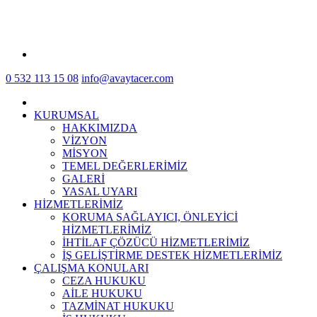
0 532 113 15 08
info@avaytacer.com
KURUMSAL
HAKKIMIZDA
VİZYON
MİSYON
TEMEL DEĞERLERİMİZ
GALERİ
YASAL UYARI
HİZMETLERİMİZ
KORUMA SAĞLAYICI, ÖNLEYİCİ
HİZMETLERİMİZ
İHTİLAF ÇÖZÜCÜ HİZMETLERİMİZ
İŞ GELİŞTİRME DESTEK HİZMETLERİMİZ
ÇALIŞMA KONULARI
CEZA HUKUKU
AİLE HUKUKU
TAZMİNAT HUKUKU