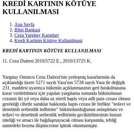
KREDİ KARTININ KÖTÜYE
KULLANILMASI
Ana Sayfa
Bilgi Bankasi
Ceza Yargitay Kararlari
Kredi Kartinin Kötüye Kullanilmasi
KREDİ KARTININ KÖTÜYE KULLANILMASI
11. Ceza Dairesi 2010/5722 E., 2010/13725 K.
Yargıtay Onuncu Ceza Dairesi'nin yerleşmiş kararlarında da
açıklandığı üzere 5271 sayılı Yasa'nın 5728 sayılı Yasa ile değişik
231. maddesi uyarınca hükmün açıklanmasının geri bırakılmasına
karar verilebilmesi için yapılan yargılama sonunda hükmolunan
cezanın iki yıl veya daha az süreli hapis veya adli para cezası olması
gerektiği cihetle sanıklar hakkında hapis cezası ile birlikte "tedavi ve
denetimli serbestlik tedbirine" hükmolunduğunun anlaşılması ve
tedavi ve denetimli serbestlik tedbirinin geciktirilmesinin bunun
niteliği ve amacı ile bağdaşmayacak olması karşısında, tebliğ
namedeki bozma düşüncesine iştirak olunmamıştır.