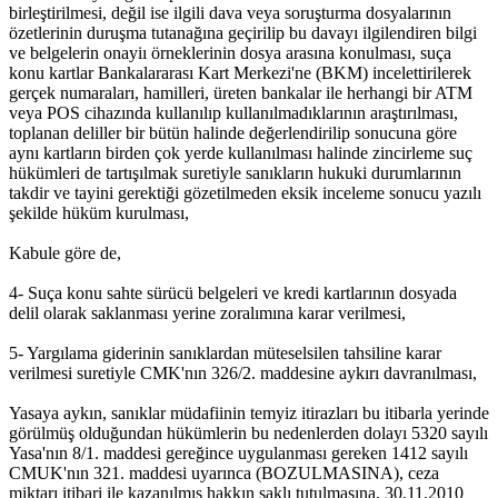
birleştirilmesi, değil ise ilgili dava veya soruşturma dosyalarının
özetlerinin duruşma tutanağına geçirilip bu davayı ilgilendiren bilgi
ve belgelerin onayiı örneklerinin dosya arasına konulması, suça
konu kartlar Bankalararası Kart Merkezi'ne (BKM) incelettirilerek
gerçek numaraları, hamilleri, üreten bankalar ile herhangi bir ATM
veya POS cihazında kullanılıp kullanılmadıklarının araştırılması,
toplanan deliller bir bütün halinde değerlendirilip sonucuna göre
aynı kartların birden çok yerde kullanılması halinde zincirleme suç
hükümleri de tartışılmak suretiyle sanıkların hukuki durumlarının
takdir ve tayini gerektiği gözetilmeden eksik inceleme sonucu yazılı
şekilde hüküm kurulması,
Kabule göre de,
4- Suça konu sahte sürücü belgeleri ve kredi kartlarının dosyada
delil olarak saklanması yerine zoralımına karar verilmesi,
5- Yargılama giderinin sanıklardan müteselsilen tahsiline karar
verilmesi suretiyle CMK'nın 326/2. maddesine aykırı davranılması,
Yasaya aykın, sanıklar müdafiinin temyiz itirazları bu itibarla yerinde
görülmüş olduğundan hükümlerin bu nedenlerden dolayı 5320 sayılı
Yasa'nın 8/1. maddesi gereğince uygulanması gereken 1412 sayılı
CMUK'nın 321. maddesi uyarınca (BOZULMASINA), ceza
miktarı itibari ile kazanılmış hakkın saklı tutulmasına, 30.11.2010