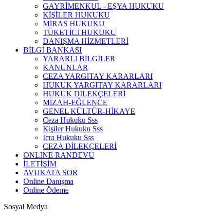
GAYRİMENKUL - EŞYA HUKUKU
KİŞİLER HUKUKU
MİRAS HUKUKU
TÜKETİCİ HUKUKU
DANIŞMA HİZMETLERİ
BİLGİ BANKASI
YARARLI BİLGİLER
KANUNLAR
CEZA YARGITAY KARARLARI
HUKUK YARGITAY KARARLARI
HUKUK DİLEKÇELERİ
MİZAH-EĞLENCE
GENEL KÜLTÜR-HİKAYE
Ceza Hukuku Sss
Kişiler Hukuku Sss
İcra Hukuku Sss
CEZA DİLEKÇELERİ
ONLINE RANDEVU
İLETİŞİM
AVUKATA SOR
Online Danışma
Online Ödeme
Sosyal Medya