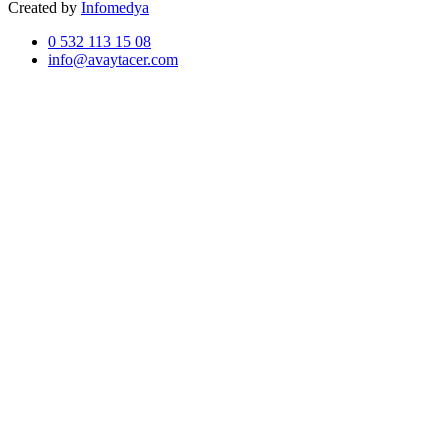
Created by
Infomedya
0 532 113 15 08
info@avaytacer.com