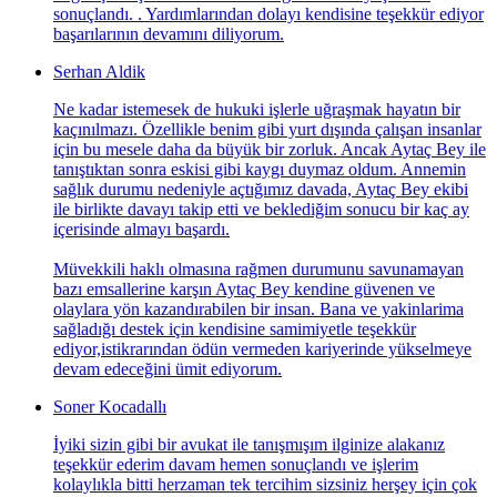
sonuçlandı. . Yardımlarından dolayı kendisine teşekkür ediyor
başarılarının devamını diliyorum.
Serhan Aldik
Ne kadar istemesek de hukuki işlerle uğraşmak hayatın bir
kaçınılmazı. Özellikle benim gibi yurt dışında çalışan insanlar
için bu mesele daha da büyük bir zorluk. Ancak Aytaç Bey ile
tanıştıktan sonra eskisi gibi kaygı duymaz oldum. Annemin
sağlık durumu nedeniyle açtığımız davada, Aytaç Bey ekibi
ile birlikte davayı takip etti ve beklediğim sonucu bir kaç ay
içerisinde almayı başardı.
Müvekkili haklı olmasına rağmen durumunu savunamayan
bazı emsallerine karşın Aytaç Bey kendine güvenen ve
olaylara yön kazandırabilen bir insan. Bana ve yakinlarima
sağladığı destek için kendisine samimiyetle teşekkür
ediyor,istikrarından ödün vermeden kariyerinde yükselmeye
devam edeceğini ümit ediyorum.
Soner Kocadallı
İyiki sizin gibi bir avukat ile tanışmışım ilginize alakanız
teşekkür ederim davam hemen sonuçlandı ve işlerim
kolaylıkla bitti herzaman tek tercihim sizsiniz herşey için çok