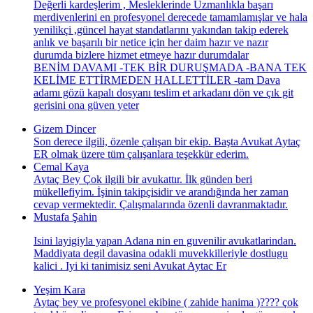
Değerli kardeşlerim , Mesleklerinde Uzmanlıkla başarı
merdivenlerini en profesyonel derecede tamamlamışlar ve hala
yenilikçi ,güncel hayat standatlarını yakından takip ederek
anlık ve başarılı bir netice için her daim hazır ve nazır
durumda bizlere hizmet etmeye hazır durumdalar
BENİM DAVAMI -TEK BİR DURUŞMADA -BANA TEK
KELİME ETTİRMEDEN HALLETTİLER -tam Dava
adamı gözü kapalı dosyanı teslim et arkadanı dön ve çık git
gerisini ona güven yeter
Gizem Dincer
Son derece ilgili, özenle çalışan bir ekip. Başta Avukat Aytaç
ER olmak üzere tüm çalışanlara teşekkür ederim.
Cemal Kaya
Aytaç Bey Çok ilgili bir avukattır. İlk günden beri
mükellefiyim. İşinin takipçisidir ve arandığında her zaman
cevap vermektedir. Çalışmalarında özenli davranmaktadır.
Mustafa Şahin
Isini layigiyla yapan Adana nin en guvenilir avukatlarindan.
Maddiyata degil davasina odakli muvekkilleriyle dostlugu
kalici . Iyi ki tanimisiz seni Avukat Aytac Er
Yeşim Kara
Aytaç bey ve profesyonel ekibine ( zahide hanima )???? çok