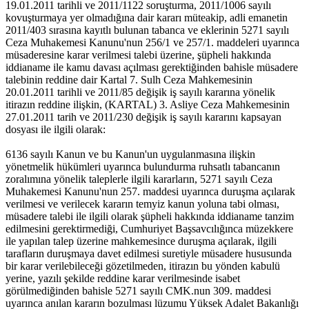
19.01.2011 tarihli ve 2011/1122 soruşturma, 2011/1006 sayılı
kovuşturmaya yer olmadığına dair kararı müteakip, adli emanetin
2011/403 sırasına kayıtlı bulunan tabanca ve eklerinin 5271 sayılı
Ceza Muhakemesi Kanunu'nun 256/1 ve 257/1. maddeleri uyarınca
müsaderesine karar verilmesi talebi üzerine, şüpheli hakkında
iddianame ile kamu davası açılması gerektiğinden bahisle müsadere
talebinin reddine dair Kartal 7. Sulh Ceza Mahkemesinin
20.01.2011 tarihli ve 2011/85 değişik iş sayılı kararına yönelik
itirazın reddine ilişkin, (KARTAL) 3. Asliye Ceza Mahkemesinin
27.01.2011 tarih ve 2011/230 değişik iş sayılı kararını kapsayan
dosyası ile ilgili olarak:
6136 sayılı Kanun ve bu Kanun'un uygulanmasına ilişkin
yönetmelik hükümleri uyarınca bulundurma ruhsatlı tabancanın
zoralımına yönelik taleplerle ilgili kararların, 5271 sayılı Ceza
Muhakemesi Kanunu'nun 257. maddesi uyarınca duruşma açılarak
verilmesi ve verilecek kararın temyiz kanun yoluna tabi olması,
müsadere talebi ile ilgili olarak şüpheli hakkında iddianame tanzim
edilmesini gerektirmediği, Cumhuriyet Başsavcılığınca müzekkere
ile yapılan talep üzerine mahkemesince duruşma açılarak, ilgili
tarafların duruşmaya davet edilmesi suretiyle müsadere hususunda
bir karar verilebileceği gözetilmeden, itirazın bu yönden kabulü
yerine, yazılı şekilde reddine karar verilmesinde isabet
görülmediğinden bahisle 5271 sayılı CMK.nun 309. maddesi
uyarınca anılan kararın bozulması lüzumu Yüksek Adalet Bakanlığı