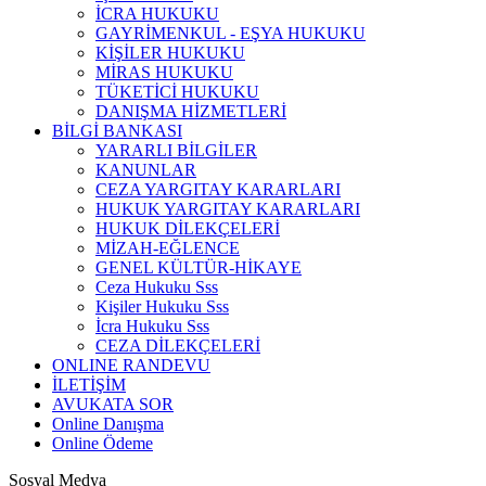
İCRA HUKUKU
GAYRİMENKUL - EŞYA HUKUKU
KİŞİLER HUKUKU
MİRAS HUKUKU
TÜKETİCİ HUKUKU
DANIŞMA HİZMETLERİ
BİLGİ BANKASI
YARARLI BİLGİLER
KANUNLAR
CEZA YARGITAY KARARLARI
HUKUK YARGITAY KARARLARI
HUKUK DİLEKÇELERİ
MİZAH-EĞLENCE
GENEL KÜLTÜR-HİKAYE
Ceza Hukuku Sss
Kişiler Hukuku Sss
İcra Hukuku Sss
CEZA DİLEKÇELERİ
ONLINE RANDEVU
İLETİŞİM
AVUKATA SOR
Online Danışma
Online Ödeme
Sosyal Medya