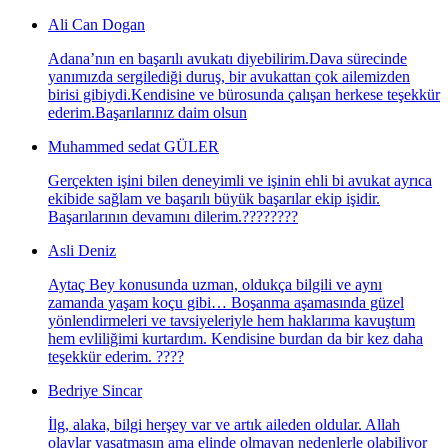
Ali Can Dogan
Adana’nın en başarılı avukatı diyebilirim.Dava sürecinde
yanımızda sergilediği duruş, bir avukattan çok ailemizden
birisi gibiydi.Kendisine ve bürosunda çalışan herkese teşekkür
ederim.Başarılarınız daim olsun
Muhammed sedat GÜLER
Gerçekten işini bilen deneyimli ve işinin ehli bi avukat ayrıca
ekibide sağlam ve başarılı büyük başarılar ekip işidir.
Başarılarının devamını dilerim.????????
Asli Deniz
Aytaç Bey konusunda uzman, oldukça bilgili ve aynı
zamanda yaşam koçu gibi… Boşanma aşamasında güzel
yönlendirmeleri ve tavsiyeleriyle hem haklarıma kavuştum
hem evliliğimi kurtardım. Kendisine burdan da bir kez daha
teşekkür ederim. ????
Bedriye Sincar
İlg, alaka, bilgi herşey var ve artık aileden oldular. Allah
olaylar yaşatmasın ama elinde olmayan nedenlerle olabiliyor