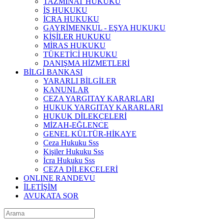
TAZMİNAT HUKUKU
İŞ HUKUKU
İCRA HUKUKU
GAYRİMENKUL - EŞYA HUKUKU
KİŞİLER HUKUKU
MİRAS HUKUKU
TÜKETİCİ HUKUKU
DANIŞMA HİZMETLERİ
BİLGİ BANKASI
YARARLI BİLGİLER
KANUNLAR
CEZA YARGITAY KARARLARI
HUKUK YARGITAY KARARLARI
HUKUK DİLEKÇELERİ
MİZAH-EĞLENCE
GENEL KÜLTÜR-HİKAYE
Ceza Hukuku Sss
Kişiler Hukuku Sss
İcra Hukuku Sss
CEZA DİLEKÇELERİ
ONLINE RANDEVU
İLETİŞİM
AVUKATA SOR