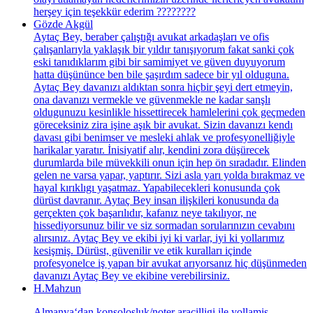
herşey için teşekkür ederim ????????
Gözde Akgül
Aytaç Bey, beraber çalıştığı avukat arkadaşları ve ofis
çalışanlarıyla yaklaşık bir yıldır tanışıyorum fakat sanki çok
eski tanıdıklarım gibi bir samimiyet ve güven duyuyorum
hatta düşününce ben bile şaşırdım sadece bir yıl olduguna.
Aytaç Bey davanızı aldıktan sonra hiçbir şeyi dert etmeyin,
ona davanızı vermekle ve güvenmekle ne kadar sanşlı
oldugunuzu kesinlikle hissettirecek hamlelerini çok geçmeden
göreceksiniz zira işine aşık bir avukat. Sizin davanızı kendı
davası gibi benimser ve mesleki ahlak ve profesyonelliğiyle
harikalar yaratır. İnisiyatif alır, kendini zora düşürecek
durumlarda bile müvekkili onun için hep ön sıradadır. Elinden
gelen ne varsa yapar, yaptırır. Sizi asla yarı yolda bırakmaz ve
hayal kırıklıgı yaşatmaz. Yapabilecekleri konusunda çok
dürüst davranır. Aytaç Bey insan ilişkileri konusunda da
gerçekten çok başarılıdır, kafanız neye takılıyor, ne
hissediyorsunuz bilir ve siz sormadan sorularınızın cevabını
alırsınız. Aytaç Bey ve ekibi iyi ki varlar, iyi ki yollarımız
kesişmiş. Dürüst, güvenilir ve etik kuralları içinde
profesyonelce iş yapan bir avukat arıyorsanız hiç düşünmeden
davanızı Aytaç Bey ve ekibine verebilirsiniz.
H.Mahzun
Almanya‘dan konsolosluk/noter aracilligi ile yollamis