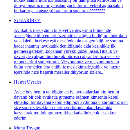
hukuk alanlarında uzmanlaşmış bir danışman kadrosuna ve
dünya dinamizmini yansıtan güçlü bir müvekkil ağına sahip
bu kadroya sonsuz şükranlarımı sunarım.????????
SUVARİBEY
Avukatlık mesleğinin kutsiyet ve değerinin bilincinde
,mesleğinde tüm en leri üzerinde taşıdığını bildiğim , hukukun
ve adaletin herkese eşit mesafede olması gerektiğine sonuna
kadar inanmış ,avukatlık denildiğinde akla kesinlikle ilk
gelmesi gereken ,kocaman yürekli güzel insan.Titizlik ve
özveriyle çalışan tüm hukuk bürosu çalışanlarınıza ve size
minnetlerimi sunuyorum .Vizyonunuz ve misyonunuzdan
ödün vermeden icra ettiğiniz mesleğinizde,sağlık ve huzur
içersinde nice başarılı mesailer diliyorum sizlere...
Hasret Uysaler
Aytac bey benim tanidigim en iyi avukatlardan biri benim
davami bir cok avukatla gitmeme rağmen kimsenin kabul
etmedigi bir davama kabul edip bizi aydinlıga cikardiginiz icin
size sonsuz tesekkur ederim.vodofonla olan davamida
kazanarak mutlulugumuzu ikiye katladiniz cok tesekkur
ederim
Murat Toygun