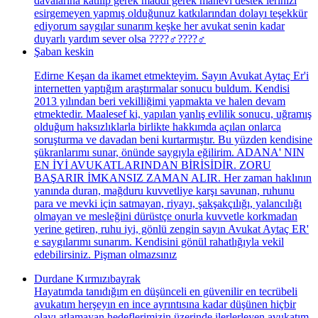
davalarına katılıp gerek maddi gerek manevi destek lerinizi
esirgemeyen yapmış olduğunuz katkılarından dolayı teşekkür
ediyorum saygılar sunarım keşke her avukat senin kadar
duyarlı yardım sever olsa ????‍♂️????‍♂️
Şaban keskin
Edirne Keşan da ikamet etmekteyim. Sayın Avukat Aytaç Er'i
internetten yaptığım araştırmalar sonucu buldum. Kendisi
2013 yılından beri vekilliğimi yapmakta ve halen devam
etmektedir. Maalesef ki, yapılan yanlış evlilik sonucu, uğramış
olduğum haksızlıklarla birlikte hakkımda açılan onlarca
soruşturma ve davadan beni kurtarmıştır. Bu yüzden kendisine
şükranlarımı sunar, önünde saygıyla eğilirim. ADANA' NIN
EN İYİ AVUKATLARINDAN BİRİSİDİR. ZORU
BAŞARIR İMKANSIZ ZAMAN ALIR. Her zaman haklının
yanında duran, mağduru kuvvetliye karşı savunan, ruhunu
para ve mevki için satmayan, riyayı, şakşakçılığı, yalancılığı
olmayan ve mesleğini dürüstçe onurla kuvvetle korkmadan
yerine getiren, ruhu iyi, gönlü zengin sayın Avukat Aytaç ER'
e saygılarımı sunarım. Kendisini gönül rahatlığıyla vekil
edebilirsiniz. Pişman olmazsınız
Durdane Kırmızıbayrak
Hayatımda tanıdığım en düşünceli en güvenilir en tecrübeli
avukatım herşeyın en ince ayrıntısına kadar düşünen hiçbir
olayı atlamayan hedeflerimizin üzerinde ilerlerleyen avukatım