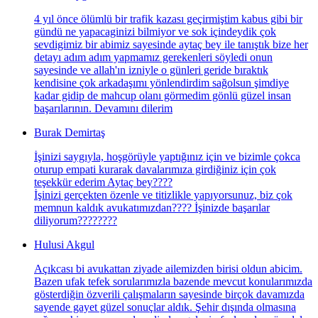
4 yıl önce ölümlü bir trafik kazası geçirmiştim kabus gibi bir
gündü ne yapacaginizi bilmiyor ve sok içindeydik çok
sevdigimiz bir abimiz sayesinde aytaç bey ile tanıştık bize her
detayı adım adım yapmamız gerekenleri söyledi onun
sayesinde ve allah'ın izniyle o günleri geride bıraktık
kendisine çok arkadaşımı yönlendirdim sağolsun şimdiye
kadar gidip de mahcup olanı görmedim gönlü güzel insan
başarılarının. Devamını dilerim
Burak Demirtaş
İşinizi saygıyla, hoşgörüyle yaptığınız için ve bizimle çokca
oturup empati kurarak davalarımıza girdiğiniz için çok
teşekkür ederim Aytaç bey????
İşinizi gerçekten özenle ve titizlikle yapıyorsunuz, biz çok
memnun kaldık avukatımızdan???? İşinizde başarılar
diliyorum????????
Hulusi Akgul
Açıkcası bi avukattan ziyade ailemizden birisi oldun abicim.
Bazen ufak tefek sorularımızla bazende mevcut konularımızda
gösterdiğin özverili çalışmaların sayesinde birçok davamızda
sayende gayet güzel sonuçlar aldık. Şehir dışında olmasına