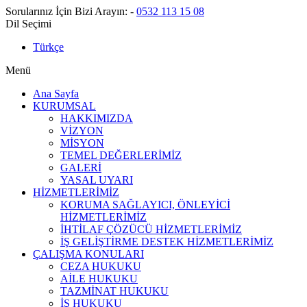
Sorularınız İçin Bizi Arayın:
-
0532 113 15 08
Dil Seçimi
Türkçe
Menü
Ana Sayfa
KURUMSAL
HAKKIMIZDA
VİZYON
MİSYON
TEMEL DEĞERLERİMİZ
GALERİ
YASAL UYARI
HİZMETLERİMİZ
KORUMA SAĞLAYICI, ÖNLEYİCİ
HİZMETLERİMİZ
İHTİLAF ÇÖZÜCÜ HİZMETLERİMİZ
İŞ GELİŞTİRME DESTEK HİZMETLERİMİZ
ÇALIŞMA KONULARI
CEZA HUKUKU
AİLE HUKUKU
TAZMİNAT HUKUKU
İŞ HUKUKU