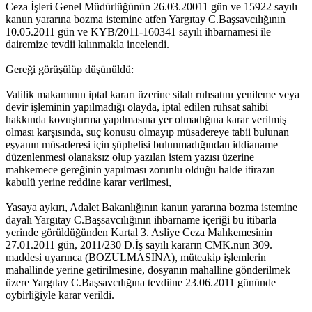
Ceza İşleri Genel Müdürlüğünün 26.03.20011 gün ve 15922 sayılı
kanun yararına bozma istemine atfen Yargıtay C.Başsavcılığının
10.05.2011 gün ve KYB/2011-160341 sayılı ihbarnamesi ile
dairemize tevdii kılınmakla incelendi.
Gereği görüşülüp düşünüldü:
Valilik makamının iptal kararı üzerine silah ruhsatını yenileme veya
devir işleminin yapılmadığı olayda, iptal edilen ruhsat sahibi
hakkında kovuşturma yapılmasına yer olmadığına karar verilmiş
olması karşısında, suç konusu olmayıp müsadereye tabii bulunan
eşyanın müsaderesi için şüphelisi bulunmadığından iddianame
düzenlenmesi olanaksız olup yazılan istem yazısı üzerine
mahkemece gereğinin yapılması zorunlu olduğu halde itirazın
kabulü yerine reddine karar verilmesi,
Yasaya aykırı, Adalet Bakanlığının kanun yararına bozma istemine
dayalı Yargıtay C.Başsavcılığının ihbarname içeriği bu itibarla
yerinde görüldüğünden Kartal 3. Asliye Ceza Mahkemesinin
27.01.2011 gün, 2011/230 D.İş sayılı kararın CMK.nun 309.
maddesi uyarınca (BOZULMASINA), müteakip işlemlerin
mahallinde yerine getirilmesine, dosyanın mahalline gönderilmek
üzere Yargıtay C.Başsavcılığına tevdiine 23.06.2011 gününde
oybirliğiyle karar verildi.