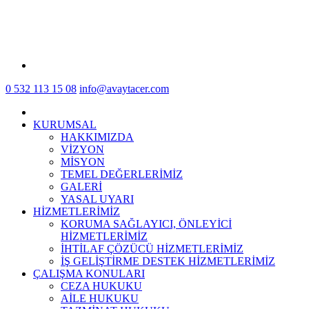
0 532 113 15 08
info@avaytacer.com
KURUMSAL
HAKKIMIZDA
VİZYON
MİSYON
TEMEL DEĞERLERİMİZ
GALERİ
YASAL UYARI
HİZMETLERİMİZ
KORUMA SAĞLAYICI, ÖNLEYİCİ
HİZMETLERİMİZ
İHTİLAF ÇÖZÜCÜ HİZMETLERİMİZ
İŞ GELİŞTİRME DESTEK HİZMETLERİMİZ
ÇALIŞMA KONULARI
CEZA HUKUKU
AİLE HUKUKU