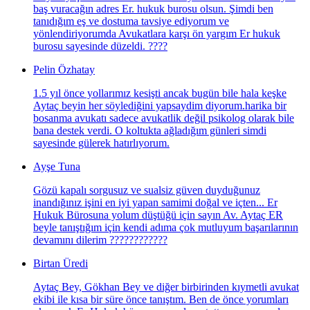
baş vuracağın adres Er. hukuk burosu olsun. Şimdi ben
tanıdığım eş ve dostuma tavsiye ediyorum ve
yönlendiriyorumda Avukatlara karşı ön yargım Er hukuk
burosu sayesinde düzeldi. ????
Pelin Özhatay
1.5 yıl önce yollarımız kesişti ancak bugün bile hala keşke
Aytaç beyin her söylediğini yapsaydim diyorum.harika bir
bosanma avukatı sadece avukatlik değil psikolog olarak bile
bana destek verdi. O koltukta ağladığım günleri simdi
sayesinde gülerek hatırlıyorum.
Ayşe Tuna
Gözü kapalı sorgusuz ve sualsiz güven duyduğunuz
inandığınız işini en iyi yapan samimi doğal ve içten... Er
Hukuk Bürosuna yolum düştüğü için sayın Av. Aytaç ER
beyle tanıştığım için kendi adıma çok mutluyum başarılarının
devamını dilerim ????????????
Birtan Üredi
Aytaç Bey, Gökhan Bey ve diğer birbirinden kıymetli avukat
ekibi ile kısa bir süre önce tanıştım. Ben de önce yorumları