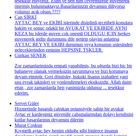
teşekkür ediyoruz. Esim ve ben tüm cevremizede güvenerek
önermiş bulunmaktayız.Basarilarinizin devamını diliyoruz
yolunuz açık olsun.????
Can ŞİRKİ
AYTAÇ BEY ve EKİBİ işlerinde disiplinli,tecrübeli,konulara
hakim ve sonuc odakli bir AVUKAT VE EKIBIDE AYNI
KEZA bu işlerde guven cok onemli OLDUGU ICIN herkes
guvenerek gidip durumunu dile getirip olayini anlatirsa
AYTAC BEY VE EKIBI durumun veya konunun ustesinden
geleceklerinden eminim HEPSINE TSKLER.
Gürkan ŞENER
Zor zamanlarimizda empati yapabilmiş, bu uğurda bizi hic bir
bahaneye olanak vermeksizin savunmaya ve bizi korumaya
devam etmiştir. Geri dönüşler, hukuki lisanın izahatleri yani
sıra evrak takipleri ve yonlendirmeleri eksiksizdir. Allah daim
etsin , zor zamanlarda hep yanimizda oldunuz ... tesekkur
ederim.
Servet Güler
Hizmetinde başaralı çalışkan potansiyele sahip bir avukat
Aytaç er kardeşimiz güvenilir çalışmalarından dolayı kendisini
kutlar başarılarının devamını dilerim
Murat Coşkun
Kıymetli aytac bey benim olduğu gibi binlerce insanın