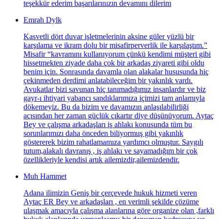
teşekkür ederim başarılarınızın devamını dilerim
Emrah Dylk
Kasvetli dört duvar işletmelerinin aksine güler yüzlü bir
karşılama ve ikram dolu bir misafirperverlik ile karşılaştım.”
Misafir “kavramını kullanıyorum çünkü kendimi müşteri gibi
hissetmekten ziyade daha çok bir arkadaş ziyareti gibi oldu
benim için. Sonrasında davamla olan alakalar hususunda hiç
çekinmeden derdimi anlatabileceğim bir yakınlık vardı.
Avukatlar bizi savunan hiç tanımadığımız insanlardır ve biz
gayr-ı ihtiyari yabancı sandıklarımıza içimizi tam anlamıyla
dökemeyiz. Bu da bizim ve davamızın anlaşılabilirliği
açısından her zaman güçlük çıkartır diye düşünüyorum. Aytaç
Bey ve çalışma arkadaşları iş ahlakı konusunda tüm bu
sorunlarımızı daha önceden biliyormuş gibi yakınlık
göstererek bizim rahatlamamıza yardımcı olmuştur. Saygılı
tutum,alakalı davranış , iş ahlakı ve sayamadığım bir çok
özellikleriyle kendisi artık ailemizdir,ailemizdendir.
Muh Hammet
Adana ilimizin Geniş bir çerçevede hukuk hizmeti veren
Aytaç ER Bey ve arkadaşları , en verimli şekilde çözüme
ulaşmak amacıyla çalışma alanlarına göre organize olan ,farklı