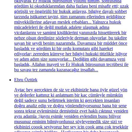
okuyarak Er Hukuk bürosunun yolunu tuttum, sonrasında
gördüm ki okuduklarımdan daha fazlası beni misafir etti; uzak
görüşlü ve öngörülü bir hukuk anlayışı, bilgiye dayalı sohbet
tarzında istikamet tayini, tüm zamanını ellerinden geldiğince
müvekkillerine adayan meslek erbabları... Yalnızca hukuk
mücadeleleri ile değil mutlak adalete ulaşmak adına
vicdanlarını ve samimi kişiliklerini yanınızda hissettirerek bir
nebze olsun derdinize sözleriyle derman oluyorlar, bu takdire
şayan bir şeydi benim nazarımda. Davamıza bir müddet önce
başladık ve gördüm ki bir ordu komutanı gibi hareket
ediyorlar; zerreden kürreye her bilgiyi hukuki titizlikle işliyor
ve adım adım size sunuyorlar... Dediğim gibi davamıza yeni
başladık, Allahın inayeti ve Er Hukuk bürosunun tecrübesi ile
bu savaşı tez zamanda kazanacağız inşallah...
Ebru Öztürk
Aytaç bey gerçekten de siz ve ekibinizle bana öyle güzel yön
ve değerler kattınız ki anlatmam bir kaç cümleyle mümkün
değil sadece şunu belirtmek isterim ki gerçekten insanları
doğru analiz edip ve doğru yönlendiriyorsunuz bana bir sene
sonra tekrar evlenirsiniz demiştiniz evet haklı çıktınız yeniden
aynı adamla :))aynı eşimle yeniden evlendim bunu biliyor
musunuz eminim bilmiyordunuz söyleyemedik size sizi ve
ekibinizi çoook seviyoruz her şey için çook ama çok teşekkür