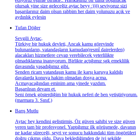
ediyoruz eşimle birlikte.. Harikasınız bir daha boşanacak
olursak yine size geleceğiz aytaç beyy :)))) seviyoruz sizi
başarılarınız daim olsun rabbim her daim yolunuzu açık ve
aydınlık eylesin
Tufan Döğer
Sevgili Aytaç,
Türkiye bir hukuk devleti, Ancak kamu görevinde
bulunanların, vatandaşların kamudan(resmî dairelerden)
alacakları hizmetlere cevap verebilecek yeterlilikte
olmadıklarına inanıyorum. Birlikte açtığımız sgk emeklilik
davasında yaşadığımız gibi.
Senden ricam vatandaşın kamu ile karşı karşıya kaldığı
davalarda konuya hakim olmadan dosya açma.
Açmayacağından eminim ama yinede yazdım.
Başarılısın devam et.
Seni örnek gösterdiğim bir hukuk neferi de ben yetiştiriyorum.
(marmara 3. Sınıf.)
Barış Mutlu
Aytaç bey kendini gelistirmis, Öz güven sahibi ve size güven
veren tam bir profesyonel. Yaptığımız ilk görüşmede, davanın
ne kadar süreceği, seyri ve sonucu hakkındaki tüm öngörüleri
doğru çıkmış oldu. Dava beklediğimden de iyi şekilde