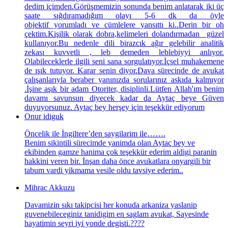
dedim içimden.Görüşmemizin sonunda benim anlatarak iki üç
saate sığdıramadığım olayı 5-6 dk da öyle
objektif yorumladı ve cümlelere yansıttı ki..Derin bir oh
çektim.Kişilik olarak dobra,kelimeleri dolandırmadan güzel
kullanıyor.Bu nedenle dili birazcık ağır gelebilir analitik
zekası kuvvetli , leb demeden leblebiyyi anlıyor.
Olabileceklerle ilgili seni sana sorgulatıyor.İçsel muhakemene
de ışık tutuyor. Karar senin diyor.Dava sürecinde de avukat
çalışanlarıyla beraber yanınızda sorularınız askıda kalmıyor
.İşine aşık bir adam Otoriter, disiplinli.Lütfen Allah'ım benim
davamı savunsun diyecek kadar da Aytaç beye Güven
duyuyorsunuz. Aytaç bey herşey için teşekkür ediyorum
Onur idiguk
Öncelik ile İngiltere’den saygilarim ile…….
Benim sikintili sürecimde yanimda olan Aytaç bey ve
ekibinden gamze hanima çok teşekkür ederim aldigi paranin
hakkini veren bir. İnşan daha önce avukatlara onyargili bir
tabum vardi yikmama vesile oldu tavsiye ederim..
Mihrac Akkuzu
Davamizin sıkı takipcisi her konuda arkaniza yaslanip
guvenebileceginiz tanidigim en saglam avukat, Sayesinde
hayatimin seyri iyi yonde degisti.????