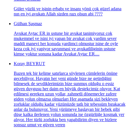
Güler yüzlü ve işinin erbabı ve insanı yönü çok güzel adana
nın en iyi avukatı Allah sizden razı olsun abi ????
Gülhan Şaşmaz
Avukat Aytac ER in ustune bir avukat tanimiyoruz cok
mukemmel ve isini iyi yapan bir avukat cok yardim sever
maddi manevi her konuda yardimci olmustur isine de oyle
keza cok iyi yapiyor savunmasi ve avukatliliginin ustune
kimse yoktur sonuna kadar Avukat Aytac ER....
Koray BEYRUT
Bazen tek bir kelime satırlarca söylenen cümlelerin önüne
geçebiliyor. Hayatın her yeni günde bize ne getirdiğini
bilmesek de sevdiklerimizin bize sunmuş olduğu o eşsiz
güven duygusu her daim en büyük destekçimiz oluyor. Kat
edilmesi gereken uzun yollar, zahmetli dönemeçler zafere
giden yolun olmazsa olmazları Her aşamada sizi bekleyen
zorluklar olduğu kadar yüzünüzde tatlı bir tebessüm bırakacak
anlar da bulunuyor. Yeni yürümeye başlayan bir bebek gibi
düşe kalka ilerlenen yolun sonunda ise özgürlüğe koşmak yer
alıyor. Her türlü zorlukta ben yapabilirim diyen ve bizlere
sonsuz umut ve güven veren