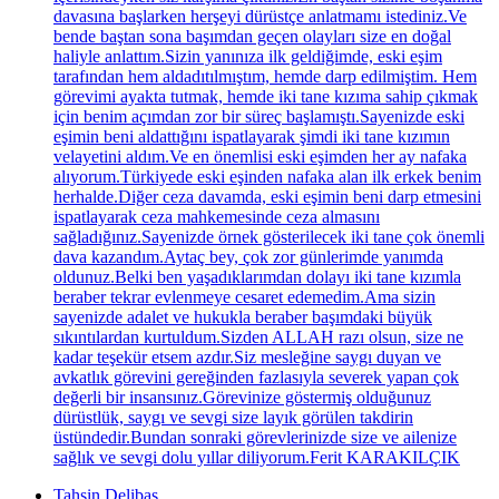
davasına başlarken herşeyi dürüstçe anlatmamı istediniz.Ve
bende baştan sona başımdan geçen olayları size en doğal
haliyle anlattım.Sizin yanınıza ilk geldiğimde, eski eşim
tarafından hem aldadıtılmıştım, hemde darp edilmiştim. Hem
görevimi ayakta tutmak, hemde iki tane kızıma sahip çıkmak
için benim açımdan zor bir süreç başlamıştı.Sayenizde eski
eşimin beni aldattığını ispatlayarak şimdi iki tane kızımın
velayetini aldım.Ve en önemlisi eski eşimden her ay nafaka
alıyorum.Türkiyede eski eşinden nafaka alan ilk erkek benim
herhalde.Diğer ceza davamda, eski eşimin beni darp etmesini
ispatlayarak ceza mahkemesinde ceza almasını
sağladığınız.Sayenizde örnek gösterilecek iki tane çok önemli
dava kazandım.Aytaç bey, çok zor günlerimde yanımda
oldunuz.Belki ben yaşadıklarımdan dolayı iki tane kızımla
beraber tekrar evlenmeye cesaret edemedim.Ama sizin
sayenizde adalet ve hukukla beraber başımdaki büyük
sıkıntılardan kurtuldum.Sizden ALLAH razı olsun, size ne
kadar teşekür etsem azdır.Siz mesleğine saygı duyan ve
avkatlık görevini gereğinden fazlasıyla severek yapan çok
değerli bir insansınız.Görevinize göstermiş olduğunuz
dürüstlük, saygı ve sevgi size layık görülen takdirin
üstündedir.Bundan sonraki görevlerinizde size ve ailenize
sağlık ve sevgi dolu yıllar diliyorum.Ferit KARAKILÇIK
Tahsin Delibas