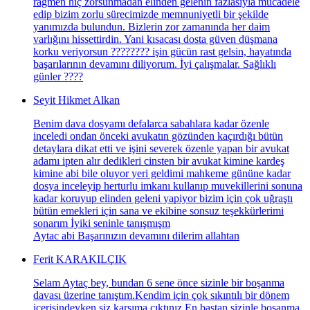
rağmen hiç zorsunmadan elinden gelenin fazlasıyla mücadele
edip bizim zorlu sürecimizde memnuniyetli bir şekilde
yanımızda bulundun. Bizlerin zor zamanında her daim
varlığını hissettirdin. Yani kısacası dosta güven düşmana
korku veriyorsun ???????? işin gücün rast gelsin, hayatında
başarılarının devamını diliyorum. İyi çalışmalar. Sağlıklı
günler ????
Seyit Hikmet Alkan
Benim dava dosyamı defalarca sabahlara kadar özenle
inceledi ondan önceki avukatın gözünden kaçırdığı bütün
detaylara dikat etti ve işini severek özenle yapan bir avukat
adamı ipten alır dedikleri cinsten bir avukat kimine kardeş
kimine abi bile oluyor yeri geldimi mahkeme gününe kadar
dosya inceleyip herturlu imkanı kullanıp muvekillerini sonuna
kadar koruyup elinden geleni yapiyor bizim için çok uğraştı
bütün emekleri için sana ve ekibine sonsuz teşekkürlerimi
sonarım İyiki seninle tanışmışm
Aytac abi Başarınızın devamını dilerim allahtan
Ferit KARAKILÇIK
Selam Aytaç bey, bundan 6 sene önce sizinle bir boşanma
davası üzerine tanıştım.Kendim için çok sıkıntılı bir dönem
içerisindeyken siz karşıma çıktınız.En baştan sizinle boşanma