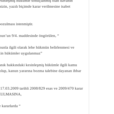
esinleşmiş hükümle sonuçlanmış olan davanın
zin, yazılı biçimde karar verilmesine isabet
bozulması istenmiştir.
un’un 9/4. maddesinde öngörülen, “
unla ilgili olarak lehe hükmün belirlenmesi ve
şkin hükümler uygulanmaz”
anık hakkındaki kesinleşmiş hükümle ilgili kamu
lup, kanun yararına bozma talebine dayanan ihbar
17.03.2009 tarihli 2008/829 esas ve 2009/470 karar
 BOZULMASINA,
 kararlarda “