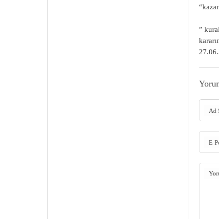
“kazan
” kura
kararı
27.06.
Yoru
Ad 
E-P
Yo