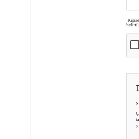
Kişis
belirt
O
Ö
B
h