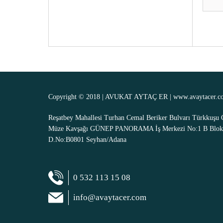
Copyright © 2018 | AVUKAT AYTAÇ ER |
www.avaytacer.c
Reşatbey Mahallesi Turhan Cemal Beriker Bulvarı Türkkuşu 
Müze Kavşağı GÜNEP PANORAMA İş Merkezi No:1 B Blok
D.No:B0801 Seyhan/Adana
0 532 113 15 08
info@avaytacer.com