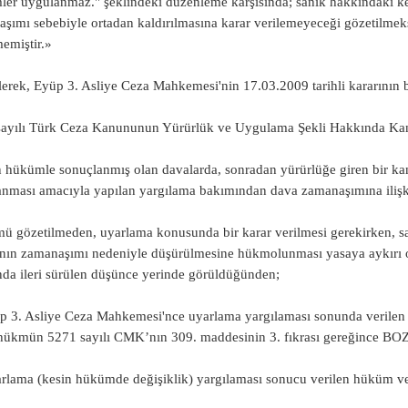
er uygulanmaz." şeklindeki düzenleme karşısında; sanık hakkındaki k
şımı sebebiyle ortadan kaldırılmasına karar verilemeyeceği gözetilmeksi
emiştir.»
lerek, Eyüp 3. Asliye Ceza Mahkemesi'nin 17.03.2009 tarihli kararının 
sayılı Türk Ceza Kanununun Yürürlük ve Uygulama Şekli Hakkında Kan
 hükümle sonuçlanmış olan davalarda, sonradan yürürlüğe giren bir kan
nması amacıyla yapılan yargılama bakımından dava zamanaşımına ili
ü gözetilmeden, uyarlama konusunda bir karar verilmesi gerekirken, s
nın zamanaşımı nedeniyle düşürülmesine hükmolunması yasaya aykırı o
nda ileri sürülen düşünce yerinde görüldüğünden;
p 3. Asliye Ceza Mahkemesi'nce uyarlama yargılaması sonunda verilen 
ı hükmün 5271 sayılı CMK’nın 309. maddesinin 3. fıkrası gereğince
rlama (kesin hükümde değişiklik) yargılaması sonucu verilen hüküm ve