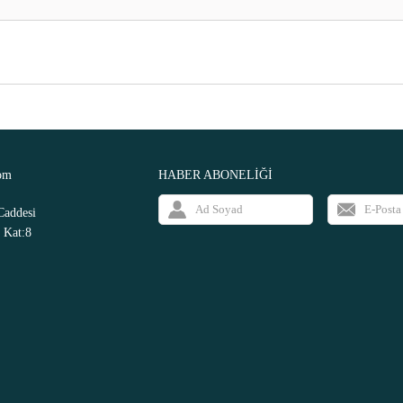
om
HABER ABONELİĞİ
Caddesi
 Kat:8