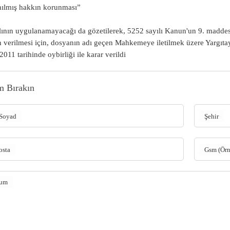
ılmış hakkın korunması”
lının uygulanamayacağı da gözetilerek, 5252 sayılı Kanun'un 9. maddes
n verilmesi için, dosyanın adı geçen Mahkemeye iletilmek üzere Yargıt
2011 tarihinde oybirliği ile karar verildi
m Bırakın
Soyad
Şehir
osta
Gsm (Ör
rum