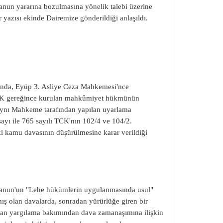
kanun yararına bozulmasına yönelik talebi üzerine
 yazısı ekinde Dairemize gönderildiği anlaşıldı.
ında, Eyüp 3. Asliye Ceza Mahkemesi'nce
 TCK gereğince kurulan mahkûmiyet hükmünün
 aynı Mahkeme tarafından yapılan uyarlama
ayı ile 765 sayılı TCK'nın 102/4 ve 104/2.
i kamu davasının düşürülmesine karar verildiği
anun'un "Lehe hükümlerin uygulanmasında usul"
ış olan davalarda, sonradan yürürlüğe giren bir
ılan yargılama bakımından dava zamanaşımına ilişkin