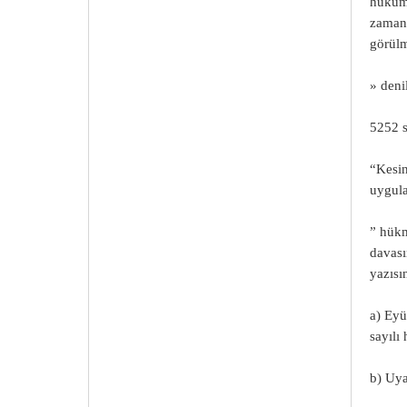
hüküml
zamana
görülm
» deni
5252 
“Kesin
uygula
” hükm
davası
yazısı
a) Eyü
sayıl
b) Uya