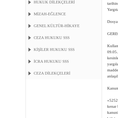
HUKUK DİLEKÇELERİ
tarihi
Yargıt
MİZAH-EĞLENCE
Dosya 
GENEL KÜLTÜR-HİKAYE
GERE
CEZA HUKUKU SSS
Kullan
KIŞILER HUKUKU SSS
09.05.
kesinl
İCRA HUKUKU SSS
yargıl
maddel
CEZA DİLEKÇELERİ
anlaşıl
Kanun 
«5252
kenar 
kanunl