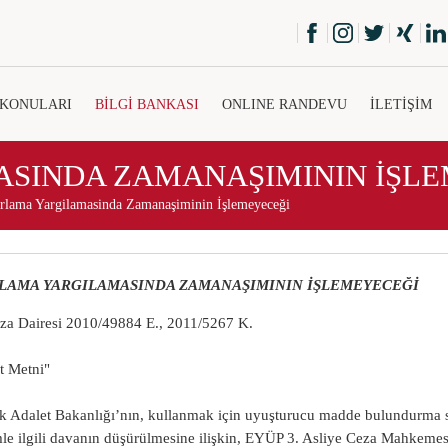
 KONULARI
BİLGİ BANKASI
ONLINE RANDEVU
İLETİŞİM
SINDA ZAMANAŞIMININ İŞLE
rlama Yargilamasinda Zamanaşiminin İşlemeyeceği
LAMA YARGILAMASINDA ZAMANAŞIMININ İŞLEMEYECEĞİ
za Dairesi 2010/49884 E., 2011/5267 K.
at Metni"
 Adalet Bakanlığı’nın, kullanmak için uyuşturucu madde bulundurma s
e ilgili davanın düşürülmesine ilişkin, EYÜP 3. Asliye Ceza Mahkeme