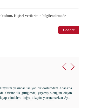
okudum. Kişisel verilerimin bilgilendirmede
Gönder
anima çok teşekkür ederim aldigi paranin
yikmama vesile oldu tavsiye ederim..