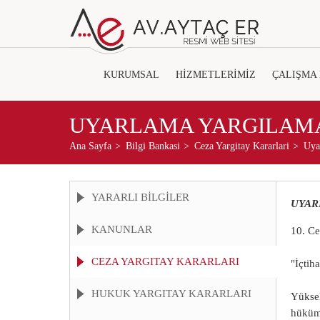
KURUMSAL
HİZMETLERİMİZ
ÇALIŞMA
UYARLAMA YARGILAMA
Ana Sayfa
Bilgi Bankasi
Ceza Yargitay Kararlari
Uya
YARARLI BİLGİLER
UYAR
KANUNLAR
10. Ce
CEZA YARGITAY KARARLARI
"İçtih
HUKUK YARGITAY KARARLARI
Yüksek
hüküml