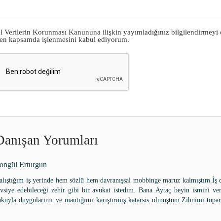
el Verilerin Korunması Kanununa ilişkin yayımladığınız
bilgilendirmeyi
ilen kapsamda işlenmesini kabul ediyorum.
Danışan Yorumları
nur idiguk
ncelik ile İngiltere’den saygilarim ile…….
enim sikintili sürecimde yanimda olan Aytaç bey ve ekibinden gamze h
akkini veren bir. İnşan daha önce avukatlara onyargili bir tabum vardi 