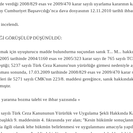
nde verdiği 2008/829 esas ve 2009/470 karar sayılı uyarlama kararının 
ay Cumhuriyet Başsavcılığı’nca dava dosyasının 12.11.2010 tarihli ihbar
incelendi.
Ğİ GÖRÜŞÜLÜP DÜŞÜNÜLDÜ:
mak için uyuşturucu madde bulundurma suçundan sanık T... M... hakk
2005 tarihinde 2004/1160 esas ve 2005/323 karar sayı ile 765 sayılı
eştiği; 5237 sayılı Türk Ceza Kanunu'nun yürürlüğe girmesi nedeniyle
aması sonunda, 17.03.2009 tarihinde 2008/829 esas ve 2009/470 karar s
eri ile 5271 sayılı CMK'nın 223/8. maddesi gereğince, sanık hakkındak
mıştır.
yararına bozma talebi ve ihbar yazısında «
 sayılı Türk Ceza Kanununun Yürürlük ve Uygulama Şekli Hakkında K
başlıklı 9. maddesinin 4. fıkrasında yer alan; "Kesin hükümle sonuçlanm
a ilgili olarak lehe hükmün belirlenmesi ve uygulanması amacıyla yap