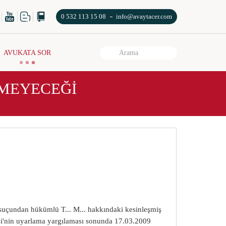
0 532 113 15 08
info@avaytacer.com
AVUKATA SOR
MEYECEĞİ
uçundan hükümlü T... M... hakkındaki kesinleşmiş
si'nin uyarlama yargılaması sonunda 17.03.2009