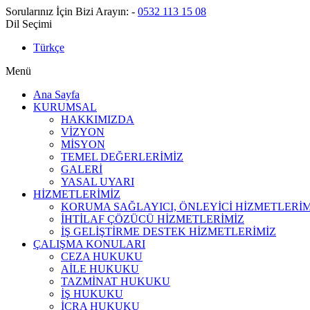
Sorularınız İçin Bizi Arayın:
-
0532 113 15 08
Dil Seçimi
Türkçe
Menü
Ana Sayfa
KURUMSAL
HAKKIMIZDA
VİZYON
MİSYON
TEMEL DEĞERLERİMİZ
GALERİ
YASAL UYARI
HİZMETLERİMİZ
KORUMA SAĞLAYICI, ÖNLEYİCİ HİZMETLERİM
İHTİLAF ÇÖZÜCÜ HİZMETLERİMİZ
İŞ GELİŞTİRME DESTEK HİZMETLERİMİZ
ÇALIŞMA KONULARI
CEZA HUKUKU
AİLE HUKUKU
TAZMİNAT HUKUKU
İŞ HUKUKU
İCRA HUKUKU