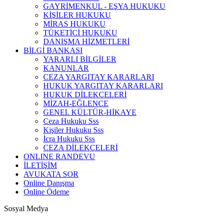
GAYRİMENKUL - EŞYA HUKUKU
KİŞİLER HUKUKU
MİRAS HUKUKU
TÜKETİCİ HUKUKU
DANIŞMA HİZMETLERİ
BİLGİ BANKASI
YARARLI BİLGİLER
KANUNLAR
CEZA YARGITAY KARARLARI
HUKUK YARGITAY KARARLARI
HUKUK DİLEKÇELERİ
MİZAH-EĞLENCE
GENEL KÜLTÜR-HİKAYE
Ceza Hukuku Sss
Kişiler Hukuku Sss
İcra Hukuku Sss
CEZA DİLEKÇELERİ
ONLINE RANDEVU
İLETİŞİM
AVUKATA SOR
Online Danışma
Online Ödeme
Sosyal Medya