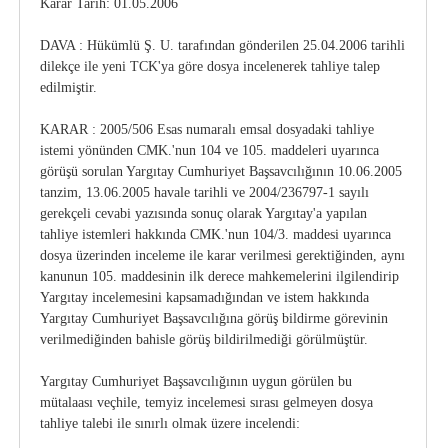
Karar Tarih: 01.05.2006
DAVA :
Hükümlü Ş. U. tarafından gönderilen 25.04.2006 tarihli
dilekçe ile yeni TCK'ya göre dosya incelenerek tahliye talep
edilmiştir.
KARAR :
2005/506 Esas numaralı emsal dosyadaki tahliye
istemi yönünden CMK.'nun 104 ve 105. maddeleri uyarınca
görüşü sorulan Yargıtay Cumhuriyet Başsavcılığının 10.06.2005
tanzim, 13.06.2005 havale tarihli ve 2004/236797-1 sayılı
gerekçeli cevabi yazısında sonuç olarak Yargıtay'a yapılan
tahliye istemleri hakkında CMK.'nun 104/3. maddesi uyarınca
dosya üzerinden inceleme ile karar verilmesi gerektiğinden, aynı
kanunun 105. maddesinin ilk derece mahkemelerini ilgilendirip
Yargıtay incelemesini kapsamadığından ve istem hakkında
Yargıtay Cumhuriyet Başsavcılığına görüş bildirme görevinin
verilmediğinden bahisle görüş bildirilmediği görülmüştür.
Yargıtay Cumhuriyet Başsavcılığının uygun görülen bu
mütalaası veçhile, temyiz incelemesi sırası gelmeyen dosya
tahliye talebi ile sınırlı olmak üzere incelendi: