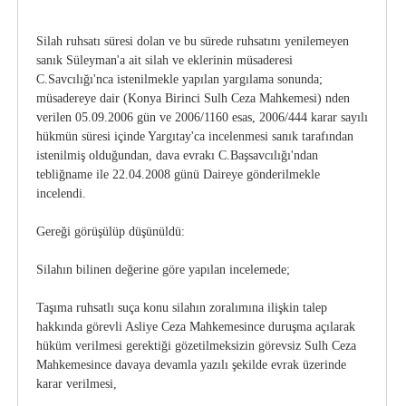
Silah ruhsatı süresi dolan ve bu sürede ruhsatını yenilemeyen
sanık Süleyman'a ait silah ve eklerinin müsaderesi
C.Savcılığı'nca istenilmekle yapılan yargılama sonunda;
müsadereye dair (Konya Birinci Sulh Ceza Mahkemesi) nden
verilen 05.09.2006 gün ve 2006/1160 esas, 2006/444 karar sayılı
hükmün süresi içinde Yargıtay'ca incelenmesi sanık tarafından
istenilmiş olduğundan, dava evrakı C.Başsavcılığı'ndan
tebliğname ile 22.04.2008 günü Daireye gönderilmekle
incelendi.
Gereği görüşülüp düşünüldü:
Silahın bilinen değerine göre yapılan incelemede;
Taşıma ruhsatlı suça konu silahın zoralımına ilişkin talep
hakkında görevli Asliye Ceza Mahkemesince duruşma açılarak
hüküm verilmesi gerektiği gözetilmeksizin görevsiz Sulh Ceza
Mahkemesince davaya devamla yazılı şekilde evrak üzerinde
karar verilmesi,