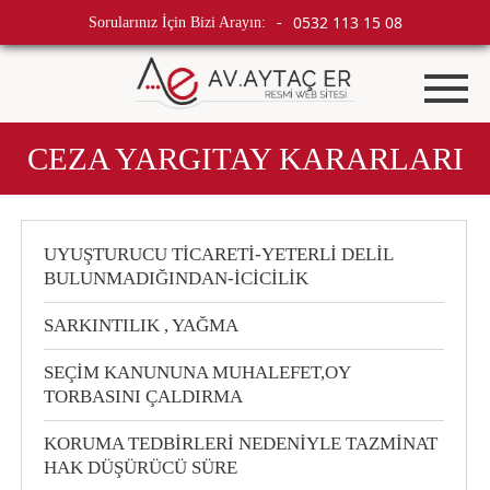
0532 113 15 08
Sorularınız İçin Bizi Arayın:
-
CEZA YARGITAY KARARLARI
UYUŞTURUCU TİCARETİ-YETERLİ DELİL
BULUNMADIĞINDAN-İCİCİLİK
SARKINTILIK , YAĞMA
SEÇİM KANUNUNA MUHALEFET,OY
TORBASINI ÇALDIRMA
KORUMA TEDBİRLERİ NEDENİYLE TAZMİNAT
HAK DÜŞÜRÜCÜ SÜRE