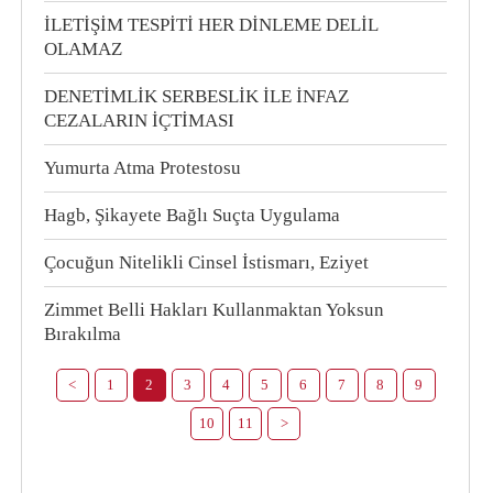
İLETİŞİM TESPİTİ HER DİNLEME DELİL
OLAMAZ
DENETİMLİK SERBESLİK İLE İNFAZ
CEZALARIN İÇTİMASI
Yumurta Atma Protestosu
Hagb, Şikayete Bağlı Suçta Uygulama
Çocuğun Nitelikli Cinsel İstismarı, Eziyet
Zimmet Belli Hakları Kullanmaktan Yoksun
Bırakılma
<
1
2
3
4
5
6
7
8
9
10
11
>