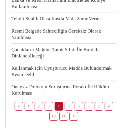
Banka ve Kredi Kartlarının Zincirleme Kötüye
Kullanılması
Tehdit Silahlı Olası Kastla Mala Zarar Verme
Resmi Belgede Sahteciliğin Gereksiz Olarak
Yapılması
Çocukların Mağdur Tanık Sıfati İle Bir defa
Dinlenebİleceği
Kullanmak İçin Uyuşturucu Madde Bulundurmak
Kesin Delil
Onaysız Fotokopi Soruşturma Evrakı İle Hüküm
Kurulması
<
1
2
3
4
5
6
7
8
9
10
11
>