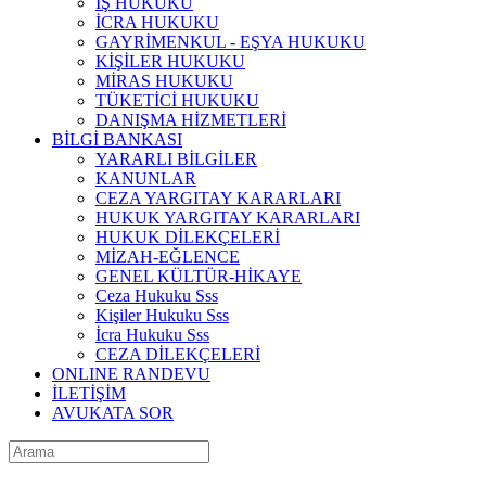
İŞ HUKUKU
İCRA HUKUKU
GAYRİMENKUL - EŞYA HUKUKU
KİŞİLER HUKUKU
MİRAS HUKUKU
TÜKETİCİ HUKUKU
DANIŞMA HİZMETLERİ
BİLGİ BANKASI
YARARLI BİLGİLER
KANUNLAR
CEZA YARGITAY KARARLARI
HUKUK YARGITAY KARARLARI
HUKUK DİLEKÇELERİ
MİZAH-EĞLENCE
GENEL KÜLTÜR-HİKAYE
Ceza Hukuku Sss
Kişiler Hukuku Sss
İcra Hukuku Sss
CEZA DİLEKÇELERİ
ONLINE RANDEVU
İLETİŞİM
AVUKATA SOR