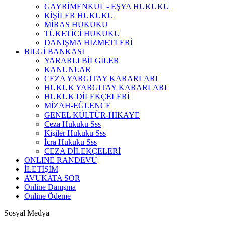
GAYRİMENKUL - EŞYA HUKUKU
KİŞİLER HUKUKU
MİRAS HUKUKU
TÜKETİCİ HUKUKU
DANIŞMA HİZMETLERİ
BİLGİ BANKASI
YARARLI BİLGİLER
KANUNLAR
CEZA YARGITAY KARARLARI
HUKUK YARGITAY KARARLARI
HUKUK DİLEKÇELERİ
MİZAH-EĞLENCE
GENEL KÜLTÜR-HİKAYE
Ceza Hukuku Sss
Kişiler Hukuku Sss
İcra Hukuku Sss
CEZA DİLEKÇELERİ
ONLINE RANDEVU
İLETİŞİM
AVUKATA SOR
Online Danışma
Online Ödeme
Sosyal Medya