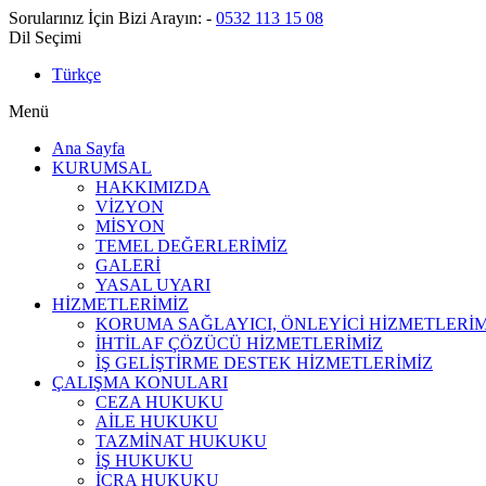
Sorularınız İçin Bizi Arayın:
-
0532 113 15 08
Dil Seçimi
Türkçe
Menü
Ana Sayfa
KURUMSAL
HAKKIMIZDA
VİZYON
MİSYON
TEMEL DEĞERLERİMİZ
GALERİ
YASAL UYARI
HİZMETLERİMİZ
KORUMA SAĞLAYICI, ÖNLEYİCİ HİZMETLERİM
İHTİLAF ÇÖZÜCÜ HİZMETLERİMİZ
İŞ GELİŞTİRME DESTEK HİZMETLERİMİZ
ÇALIŞMA KONULARI
CEZA HUKUKU
AİLE HUKUKU
TAZMİNAT HUKUKU
İŞ HUKUKU
İCRA HUKUKU