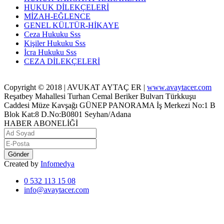
HUKUK DİLEKÇELERİ
MİZAH-EĞLENCE
GENEL KÜLTÜR-HİKAYE
Ceza Hukuku Sss
Kişiler Hukuku Sss
İcra Hukuku Sss
CEZA DİLEKÇELERİ
Copyright © 2018 | AVUKAT AYTAÇ ER |
www.avaytacer.com
Reşatbey Mahallesi Turhan Cemal Beriker Bulvarı Türkkuşu
Caddesi Müze Kavşağı GÜNEP PANORAMA İş Merkezi No:1 B
Blok Kat:8 D.No:B0801 Seyhan/Adana
HABER ABONELİĞİ
Gönder
Created by
Infomedya
0 532 113 15 08
info@avaytacer.com