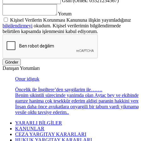
Gsm (Örnek: 05321234567)
Yorum
Kişisel Verilerin Korunması Kanununa ilişkin yayımladığınız
bilgilendirmeyi
okudum. Kişisel verilerimin bilgilendirmede
belirtilen kapsamda işlenmesini kabul ediyorum.
Gönder
Danışan Yorumları
Onur idiguk
Öncelik ile İngiltere’den saygilarim ile…….
Benim sikintili sürecimde yanimda olan Aytaç bey ve ekibinde
gamze hanima çok teşekkür ederim aldigi paranin hakkini veren
İnşan daha önce avukatlara onyargili bir tabum vardi yikmama
vesile oldu tavsiye ederim..
YARARLI BİLGİLER
KANUNLAR
CEZA YARGITAY KARARLARI
HUKUK YARGITAY KARARLARI