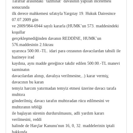
Taraflar arasındaki "tazminat" davasının yapılan incelemesi
sonucunda
ilk derece mahkemesi sıfatıyla Yargıtay 19. Hukuk Dairesince
07.07.2009 gün
ve 2009/984-6944 sayılı kararla (HUMK’un 573. maddesindeki
koşullar
gerçekleşmediğinden davanın REDDİNE, HUMK’un
576.maddesinin 2.fıkrası
uyarınca 500.00.-TL. idari para cezasının davacılardan tahsili ile
hazineye irad
kaydına, aynı madde gereğince takdir edilen 500.00.-TL manevi
tazminatın
davacılardan alınıp, davalıya verilmesine,..) karar vermiş;
davacının bu karan
temyiz harcım yatırmadan temyiz etmesi üzerine davacı tarafa
muhtıra
gönderilmiş; davacı tarafın muhtıradan rücu edilmesini ve
muhtıranın tebliği
ile başlayan sürenin durdurulmasını, adli yardım kararı
verilmesini, reddi
halinde de Harçlar Kanunu'nun 16, 0, 32. maddelerinin iptali
hakkında