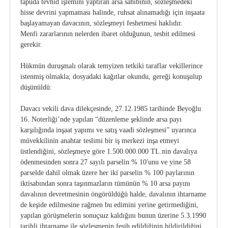
tapuda tevhid işlemini yaptıran arsa sahibinin, sözleşmedeki
hisse devrini yapmaması halinde, ruhsat alınamadığı için inşaata
başlayamayan davacının, sözleşmeyi feshetmesi haklıdır.
Menfi zararlarının nelerden ibaret olduğunun, tesbit edilmesi
gerekir.
Hükmün duruşmalı olarak temyizen tetkiki taraflar vekillerince
istenmiş olmakla; dosyadaki kağıtlar okundu, gereği konuşulup
düşünüldü:
Davacı vekili dava dilekçesinde, 27.12.1985 tarihinde Beyoğlu
16. Noterliği’nde yapılan “düzenleme şeklinde arsa payı
karşılığında inşaat yapımı ve satış vaadi sözleşmesi” uyarınca
müvekkilinin anahtar teslimi bir iş merkezi inşa etmeyi
üstlendiğini, sözleşmeye göre 1.500.000.000 TL.nin davalıya
ödenmesinden sonra 27 sayılı parselin % 10′unu ve yine 58
parselde dahil olmak üzere her iki parselin % 100 paylarının
iktisabından sonra taşınmazların tümünün % 10 arsa payını
davalının devretmesinin öngörüldüğü halde, davalının ihtarname
de keşide edilmesine rağmen bu edimini yerine getirmediğini,
yapılan görüşmelerin sonuçsuz kaldığını bunun üzerine 5.3.1990
tarihli ihtarname ile sözleşmenin fesih edildiğinin bildirildiğini