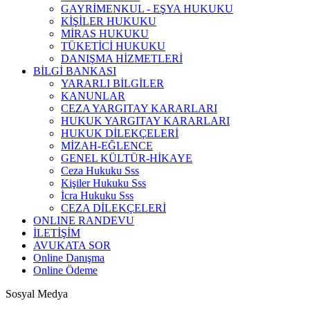
GAYRİMENKUL - EŞYA HUKUKU
KİŞİLER HUKUKU
MİRAS HUKUKU
TÜKETİCİ HUKUKU
DANIŞMA HİZMETLERİ
BİLGİ BANKASI
YARARLI BİLGİLER
KANUNLAR
CEZA YARGITAY KARARLARI
HUKUK YARGITAY KARARLARI
HUKUK DİLEKÇELERİ
MİZAH-EĞLENCE
GENEL KÜLTÜR-HİKAYE
Ceza Hukuku Sss
Kişiler Hukuku Sss
İcra Hukuku Sss
CEZA DİLEKÇELERİ
ONLINE RANDEVU
İLETİŞİM
AVUKATA SOR
Online Danışma
Online Ödeme
Sosyal Medya