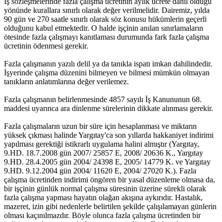
İş sözleşmelerinde fazla çalışma ücretinin aylık ücrete dahil olduğu
yönünde kurallara sınırlı olarak değer verilmelidir. Dairemiz, yılda
90 gün ve 270 saatle sınırlı olarak söz konusu hükümlerin geçerli
olduğunu kabul etmektedir. O halde işçinin anılan sınırlamaların
ötesinde fazla çalışmayı kanıtlaması durumunda fark fazla çalışma
ücretinin ödenmesi gerekir.
Fazla çalışmanın yazılı delil ya da tanıkla ispatı imkan dahilindedir.
İşyerinde çalışma düzenini bilmeyen ve bilmesi mümkün olmayan
tanıkların anlatımlarına değer verilemez.
Fazla çalışmanın belirlenmesinde 4857 sayılı İş Kanununun 68.
maddesi uyarınca ara dinlenme sürelerinin dikkate alınması gerekir.
Fazla çalışmaların uzun bir süre için hesaplanması ve miktarın
yüksek çıkması halinde Yargıtay'ca son yıllarda hakkaniyet indirimi
yapılması gerektiği istikrarlı uygulama halini almıştır (Yargıtay,
9.HD. 18.7.2008 gün 2007/ 25857 E, 2008/ 20636 K., Yargıtay
9.HD. 28.4.2005 gün 2004/ 24398 E, 2005/ 14779 K. ve Yargıtay
9.HD. 9.12.2004 gün 2004/ 11620 E, 2004/ 27020 K.). Fazla
çalışma ücretinden indirimi öngören bir yasal düzenleme olmasa da,
bir işçinin günlük normal çalışma süresinin üzerine sürekli olarak
fazla çalışma yapması hayatın olağan akışına aykırıdır. Hastalık,
mazeret, izin gibi nedenlerle belirtilen şekilde çalışılamayan günlerin
olması kaçınılmazdır. Böyle olunca fazla çalışma ücretinden bir