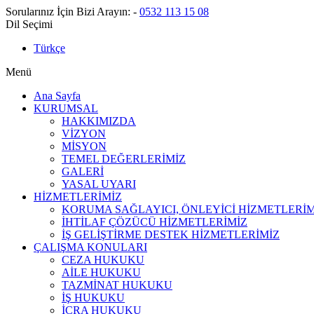
Sorularınız İçin Bizi Arayın:
-
0532 113 15 08
Dil Seçimi
Türkçe
Menü
Ana Sayfa
KURUMSAL
HAKKIMIZDA
VİZYON
MİSYON
TEMEL DEĞERLERİMİZ
GALERİ
YASAL UYARI
HİZMETLERİMİZ
KORUMA SAĞLAYICI, ÖNLEYİCİ HİZMETLERİM
İHTİLAF ÇÖZÜCÜ HİZMETLERİMİZ
İŞ GELİŞTİRME DESTEK HİZMETLERİMİZ
ÇALIŞMA KONULARI
CEZA HUKUKU
AİLE HUKUKU
TAZMİNAT HUKUKU
İŞ HUKUKU
İCRA HUKUKU