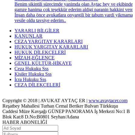
Benim sikintili sürecimde yanimda olan Aytaç bey ve ekibinde
gamze hanima çok teşekkür ederim aldigi paranin hakkini veren
İnşan daha önce avukatlara onyargili bir tabum vardi yikmama
vesile oldu tavsiye ederim..
YARARLI BİLGİLER
KANUNLAR
CEZA YARGITAY KARARLARI
HUKUK YARGITAY KARARLARI
HUKUK DİLEKÇELERİ
MİZAH-EĞLENCE
GENEL KÜLTÜR-HİKAYE
Ceza Hukuku Sss
Kişiler Hukuku Sss
İcra Hukuku Sss
CEZA DİLEKÇELERİ
Copyright © 2018 | AVUKAT AYTAÇ ER |
www.avaytacer.com
Reşatbey Mahallesi Turhan Cemal Beriker Bulvarı Türkkuşu
Caddesi Müze Kavşağı GÜNEP PANORAMA İş Merkezi No:1 B
Blok Kat:8 D.No:B0801 Seyhan/Adana
HABER ABONELİĞİ