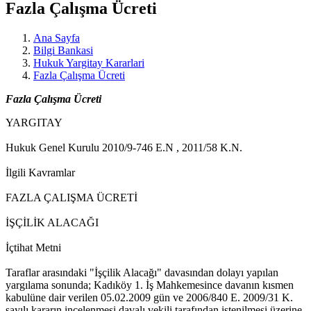
Fazla Çalışma Ücreti
Ana Sayfa
Bilgi Bankasi
Hukuk Yargitay Kararlari
Fazla Çalışma Ücreti
Fazla Çalışma Ücreti
YARGITAY
Hukuk Genel Kurulu 2010/9-746 E.N , 2011/58 K.N.
İlgili Kavramlar
FAZLA ÇALIŞMA ÜCRETİ
İŞÇİLİK ALACAĞI
İçtihat Metni
Taraflar arasındaki "İşçilik Alacağı" davasından dolayı yapılan
yargılama sonunda; Kadıköy 1. İş Mahkemesince davanın kısmen
kabulüne dair verilen 05.02.2009 gün ve 2006/840 E. 2009/31 K.
sayılı kararın incelenmesi davalı vekili tarafından istenilmesi üzerine,