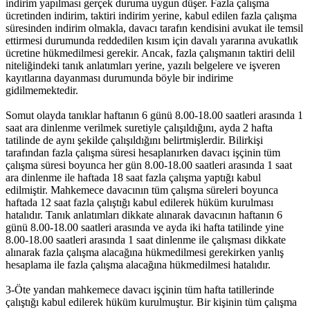
indirim yapılması gerçek duruma uygun düşer. Fazla çalışma
ücretinden indirim, taktiri indirim yerine, kabul edilen fazla çalışma
süresinden indirim olmakla, davacı tarafın kendisini avukat ile temsil
ettirmesi durumunda reddedilen kısım için davalı yararına avukatlık
ücretine hükmedilmesi gerekir. Ancak, fazla çalışmanın taktiri delil
niteliğindeki tanık anlatımları yerine, yazılı belgelere ve işveren
kayıtlarına dayanması durumunda böyle bir indirime
gidilmemektedir.
Somut olayda tanıklar haftanın 6 günü 8.00-18.00 saatleri arasında 1
saat ara dinlenme verilmek suretiyle çalışıldığını, ayda 2 hafta
tatilinde de aynı şekilde çalışıldığını belirtmişlerdir. Bilirkişi
tarafından fazla çalışma süresi hesaplanırken davacı işçinin tüm
çalışma süresi boyunca her gün 8.00-18.00 saatleri arasında 1 saat
ara dinlenme ile haftada 18 saat fazla çalışma yaptığı kabul
edilmiştir. Mahkemece davacının tüm çalışma süreleri boyunca
haftada 12 saat fazla çalıştığı kabul edilerek hüküm kurulması
hatalıdır. Tanık anlatımları dikkate alınarak davacının haftanın 6
günü 8.00-18.00 saatleri arasında ve ayda iki hafta tatilinde yine
8.00-18.00 saatleri arasında 1 saat dinlenme ile çalışması dikkate
alınarak fazla çalışma alacağına hükmedilmesi gerekirken yanlış
hesaplama ile fazla çalışma alacağına hükmedilmesi hatalıdır.
3-Öte yandan mahkemece davacı işçinin tüm hafta tatillerinde
çalıştığı kabul edilerek hüküm kurulmuştur. Bir kişinin tüm çalışma