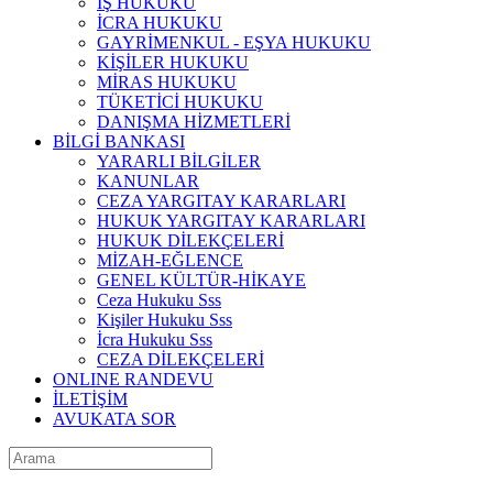
İŞ HUKUKU
İCRA HUKUKU
GAYRİMENKUL - EŞYA HUKUKU
KİŞİLER HUKUKU
MİRAS HUKUKU
TÜKETİCİ HUKUKU
DANIŞMA HİZMETLERİ
BİLGİ BANKASI
YARARLI BİLGİLER
KANUNLAR
CEZA YARGITAY KARARLARI
HUKUK YARGITAY KARARLARI
HUKUK DİLEKÇELERİ
MİZAH-EĞLENCE
GENEL KÜLTÜR-HİKAYE
Ceza Hukuku Sss
Kişiler Hukuku Sss
İcra Hukuku Sss
CEZA DİLEKÇELERİ
ONLINE RANDEVU
İLETİŞİM
AVUKATA SOR