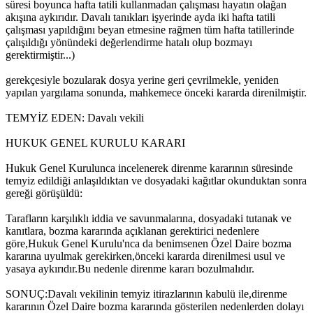
süresi boyunca hafta tatili kullanmadan çalışması hayatın olağan
akışına aykırıdır. Davalı tanıkları işyerinde ayda iki hafta tatili
çalışması yapıldığını beyan etmesine rağmen tüm hafta tatillerinde
çalışıldığı yönündeki değerlendirme hatalı olup bozmayı
gerektirmiştir...)
gerekçesiyle bozularak dosya yerine geri çevrilmekle, yeniden
yapılan yargılama sonunda, mahkemece önceki kararda direnilmiştir.
TEMYİZ EDEN: Davalı vekili
HUKUK GENEL KURULU KARARI
Hukuk Genel Kurulunca incelenerek direnme kararının süresinde
temyiz edildiği anlaşıldıktan ve dosyadaki kağıtlar okunduktan sonra
gereği görüşüldü:
Tarafların karşılıklı iddia ve savunmalarına, dosyadaki tutanak ve
kanıtlara, bozma kararında açıklanan gerektirici nedenlere
göre,Hukuk Genel Kurulu'nca da benimsenen Özel Daire bozma
kararına uyulmak gerekirken,önceki kararda direnilmesi usul ve
yasaya aykırıdır.Bu nedenle direnme kararı bozulmalıdır.
SONUÇ:Davalı vekilinin temyiz itirazlarının kabulü ile,direnme
kararının Özel Daire bozma kararında gösterilen nedenlerden dolayı