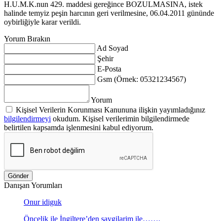
H.U.M.K.nun 429. maddesi gereğince BOZULMASINA, istek
halinde temyiz peşin harcının geri verilmesine, 06.04.2011 gününde
oybirliğiyle karar verildi.
Yorum Bırakın
Ad Soyad
Şehir
E-Posta
Gsm (Örnek: 05321234567)
Yorum
Kişisel Verilerin Korunması Kanununa ilişkin yayımladığınız
bilgilendirmeyi
okudum. Kişisel verilerimin bilgilendirmede
belirtilen kapsamda işlenmesini kabul ediyorum.
Gönder
Danışan Yorumları
Onur idiguk
Öncelik ile İngiltere’den saygilarim ile…….