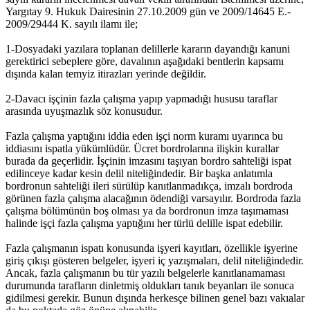
Yargıtay 9. Hukuk Dairesinin 27.10.2009 gün ve 2009/14645 E.-
2009/29444 K. sayılı ilamı ile;
1-Dosyadaki yazılara toplanan delillerle kararın dayandığı kanuni
gerektirici sebeplere göre, davalının aşağıdaki bentlerin kapsamı
dışında kalan temyiz itirazları yerinde değildir.
2-Davacı işçinin fazla çalışma yapıp yapmadığı hususu taraflar
arasında uyuşmazlık söz konusudur.
Fazla çalışma yaptığını iddia eden işçi norm kuramı uyarınca bu
iddiasını ispatla yükümlüdür. Ücret bordrolarına ilişkin kurallar
burada da geçerlidir. İşçinin imzasını taşıyan bordro sahteliği ispat
edilinceye kadar kesin delil niteliğindedir. Bir başka anlatımla
bordronun sahteliği ileri sürülüp kanıtlanmadıkça, imzalı bordroda
görünen fazla çalışma alacağının ödendiği varsayılır. Bordroda fazla
çalışma bölümünün boş olması ya da bordronun imza taşımaması
halinde işçi fazla çalışma yaptığını her türlü delille ispat edebilir.
Fazla çalışmanın ispatı konusunda işyeri kayıtları, özellikle işyerine
giriş çıkışı gösteren belgeler, işyeri iç yazışmaları, delil niteliğindedir.
Ancak, fazla çalışmanın bu tür yazılı belgelerle kanıtlanamaması
durumunda tarafların dinletmiş oldukları tanık beyanları ile sonuca
gidilmesi gerekir. Bunun dışında herkesçe bilinen genel bazı vakıalar