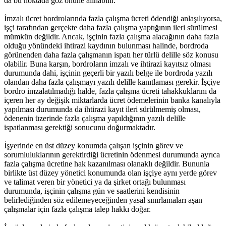
da bu noktada göz önüne alınabilir.
İmzalı ücret bordrolarında fazla çalışma ücreti ödendiği anlaşılıyorsa,
işçi tarafından gerçekte daha fazla çalışma yaptığının ileri sürülmesi
mümkün değildir. Ancak, işçinin fazla çalışma alacağının daha fazla
olduğu yönündeki ihtirazi kaydının bulunması halinde, bordroda
görünenden daha fazla çalışmanın ispatı her türlü delille söz konusu
olabilir. Buna karşın, bordroların imzalı ve ihtirazi kayıtsız olması
durumunda dahi, işçinin geçerli bir yazılı belge ile bordroda yazılı
olandan daha fazla çalışmayı yazılı delille kanıtlaması gerekir. İşçiye
bordro imzalatılmadığı halde, fazla çalışma ücreti tahakkuklarını da
içeren her ay değişik miktarlarda ücret ödemelerinin banka kanalıyla
yapılması durumunda da ihtirazi kayıt ileri sürülmemiş olması,
ödenenin üzerinde fazla çalışma yapıldığının yazılı delille
ispatlanması gerektiği sonucunu doğurmaktadır.
İşyerinde en üst düzey konumda çalışan işçinin görev ve
sorumluluklarının gerektirdiği ücretinin ödenmesi durumunda ayrıca
fazla çalışma ücretine hak kazanılması olanaklı değildir. Bununla
birlikte üst düzey yönetici konumunda olan işçiye aynı yerde görev
ve talimat veren bir yönetici ya da şirket ortağı bulunması
durumunda, işçinin çalışma gün ve saatlerini kendisinin
belirlediğinden söz edilemeyeceğinden yasal sınırlamaları aşan
çalışmalar için fazla çalışma talep hakkı doğar.