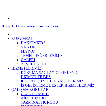
0 532 113 15 08
info@avaytacer.com
KURUMSAL
HAKKIMIZDA
VİZYON
MİSYON
TEMEL DEĞERLERİMİZ
GALERİ
YASAL UYARI
HİZMETLERİMİZ
KORUMA SAĞLAYICI, ÖNLEYİCİ
HİZMETLERİMİZ
İHTİLAF ÇÖZÜCÜ HİZMETLERİMİZ
İŞ GELİŞTİRME DESTEK HİZMETLERİMİZ
ÇALIŞMA KONULARI
CEZA HUKUKU
AİLE HUKUKU
TAZMİNAT HUKUKU