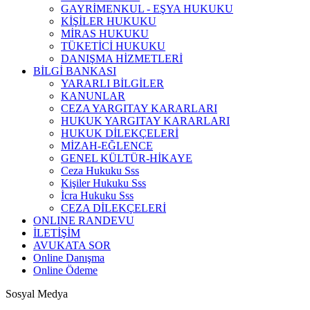
GAYRİMENKUL - EŞYA HUKUKU
KİŞİLER HUKUKU
MİRAS HUKUKU
TÜKETİCİ HUKUKU
DANIŞMA HİZMETLERİ
BİLGİ BANKASI
YARARLI BİLGİLER
KANUNLAR
CEZA YARGITAY KARARLARI
HUKUK YARGITAY KARARLARI
HUKUK DİLEKÇELERİ
MİZAH-EĞLENCE
GENEL KÜLTÜR-HİKAYE
Ceza Hukuku Sss
Kişiler Hukuku Sss
İcra Hukuku Sss
CEZA DİLEKÇELERİ
ONLINE RANDEVU
İLETİŞİM
AVUKATA SOR
Online Danışma
Online Ödeme
Sosyal Medya