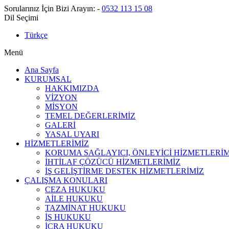
Sorularınız İçin Bizi Arayın:
-
0532 113 15 08
Dil Seçimi
Türkçe
Menü
Ana Sayfa
KURUMSAL
HAKKIMIZDA
VİZYON
MİSYON
TEMEL DEĞERLERİMİZ
GALERİ
YASAL UYARI
HİZMETLERİMİZ
KORUMA SAĞLAYICI, ÖNLEYİCİ HİZMETLERİM
İHTİLAF ÇÖZÜCÜ HİZMETLERİMİZ
İŞ GELİŞTİRME DESTEK HİZMETLERİMİZ
ÇALIŞMA KONULARI
CEZA HUKUKU
AİLE HUKUKU
TAZMİNAT HUKUKU
İŞ HUKUKU
İCRA HUKUKU