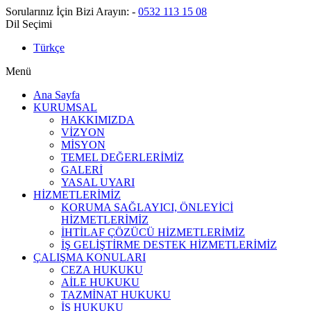
Sorularınız İçin Bizi Arayın:
-
0532 113 15 08
Dil Seçimi
Türkçe
Menü
Ana Sayfa
KURUMSAL
HAKKIMIZDA
VİZYON
MİSYON
TEMEL DEĞERLERİMİZ
GALERİ
YASAL UYARI
HİZMETLERİMİZ
KORUMA SAĞLAYICI, ÖNLEYİCİ
HİZMETLERİMİZ
İHTİLAF ÇÖZÜCÜ HİZMETLERİMİZ
İŞ GELİŞTİRME DESTEK HİZMETLERİMİZ
ÇALIŞMA KONULARI
CEZA HUKUKU
AİLE HUKUKU
TAZMİNAT HUKUKU
İŞ HUKUKU