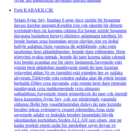
Aytac abi Başarınızın devamını dilerim allahtan
Ferit KARAKILÇIK
Selam Aytaç bey, bundan 6 sene önce sizinle bir boşanma
davası üzerine tanıştım.Kendim için çok sıkıntılı bir dönem
içerisindeyken siz karşıma çıktınız.En baştan sizinle boşanma
davasına başlarken herşeyi dürüstçe anlatmamı istediniz.Ve
bende baştan sona başımdan geçen olayları size en doğal
haliyle anlattım.Sizin yanınıza ilk geldiğimde, eski eşim
tarafından hem aldadıtılmıştım, hemde darp edilmiştim. Hem
görevimi ayakta tutmak, hemde iki tane kızıma sahip çıkmak
için benim açımdan zor bir süreç başlamıştı.Sayenizde eski
eşimin beni aldattığını ispatlayarak şimdi iki tane kızımın
velayetini aldım.Ve en önemlisi eski eşimden her ay nafaka
alıyorum.Türkiyede eski eşinden nafaka alan ilk erkek benim
herhalde.Diğer ceza davamda, eski eşimin beni darp etmesini
ispatlayarak ceza mahkemesinde ceza almasını
sağladığınız.Sayenizde örnek gösterilecek iki tane çok önemli
dava kazandım.Aytaç bey, çok zor günlerimde yanımda
oldunuz.Belki ben yaşadıklarımdan dolayı iki tane kızımla
beraber tekrar evlenmeye cesaret edemedim.Ama sizin
sayenizde adalet ve hukukla beraber başımdaki büyük
sıkıntılardan kurtuldum.Sizden ALLAH razı olsun, size ne
kadar teşekür etsem azdır.Siz mesleğine saygı duyan ve
avkatlık görevini gereğinden fazlasıyla severek yapan çok