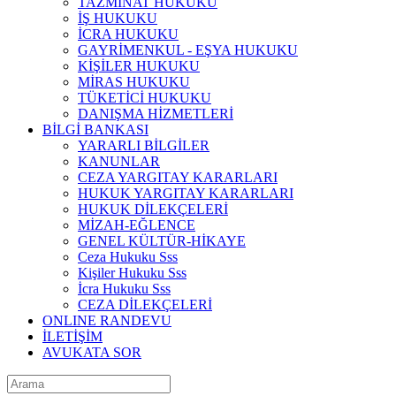
TAZMİNAT HUKUKU
İŞ HUKUKU
İCRA HUKUKU
GAYRİMENKUL - EŞYA HUKUKU
KİŞİLER HUKUKU
MİRAS HUKUKU
TÜKETİCİ HUKUKU
DANIŞMA HİZMETLERİ
BİLGİ BANKASI
YARARLI BİLGİLER
KANUNLAR
CEZA YARGITAY KARARLARI
HUKUK YARGITAY KARARLARI
HUKUK DİLEKÇELERİ
MİZAH-EĞLENCE
GENEL KÜLTÜR-HİKAYE
Ceza Hukuku Sss
Kişiler Hukuku Sss
İcra Hukuku Sss
CEZA DİLEKÇELERİ
ONLINE RANDEVU
İLETİŞİM
AVUKATA SOR