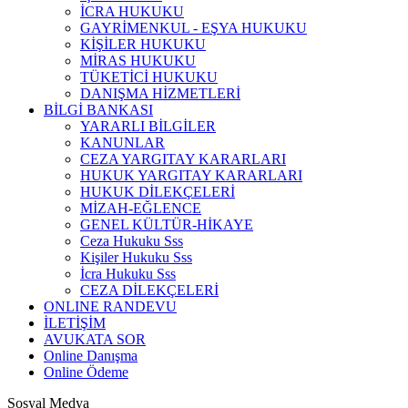
İCRA HUKUKU
GAYRİMENKUL - EŞYA HUKUKU
KİŞİLER HUKUKU
MİRAS HUKUKU
TÜKETİCİ HUKUKU
DANIŞMA HİZMETLERİ
BİLGİ BANKASI
YARARLI BİLGİLER
KANUNLAR
CEZA YARGITAY KARARLARI
HUKUK YARGITAY KARARLARI
HUKUK DİLEKÇELERİ
MİZAH-EĞLENCE
GENEL KÜLTÜR-HİKAYE
Ceza Hukuku Sss
Kişiler Hukuku Sss
İcra Hukuku Sss
CEZA DİLEKÇELERİ
ONLINE RANDEVU
İLETİŞİM
AVUKATA SOR
Online Danışma
Online Ödeme
Sosyal Medya