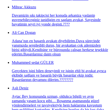
Mihrac Akkuzu
Davamizin sıkı takipcisi her konuda arkaniza yaslanip
guvenebileceginiz tanidigim en saglam avukat, Sayesinde
hayatimin seyri iyi yonde degisti.????
Ali Can Dogan
Adana’nın en başarılı avukatı diyebilirim.Dava sürecinde
yanımızda sergilediği duruş, bir avukattan çok ailemizden
birisi gibiydi.Kendisine ve bürosunda çalışan herkese teşekkür
ederim.Başarılarınız daim olsun
Muhammed sedat GÜLER
Gerçekten işini bilen deneyimli ve işinin ehli bi avukat ayrıca
ekibide sağlam ve başarılı büyük başarılar ekip işidir.
Başarılarının devamını dilerim.????????
Asli Deniz
Aytaç Bey konusunda uzman, oldukça bilgili ve aynı
zamanda yaşam koçu gibi… Boşanma aşamasında güzel
yönlendirmeleri ve tavsiyeleriyle hem haklarıma kavuştum
hem evliliğimi kurtardım. Kendisine burdan da bir kez daha