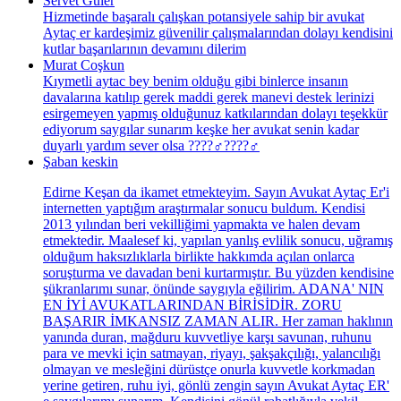
Servet Güler
Hizmetinde başaralı çalışkan potansiyele sahip bir avukat
Aytaç er kardeşimiz güvenilir çalışmalarından dolayı kendisini
kutlar başarılarının devamını dilerim
Murat Coşkun
Kıymetli aytac bey benim olduğu gibi binlerce insanın
davalarına katılıp gerek maddi gerek manevi destek lerinizi
esirgemeyen yapmış olduğunuz katkılarından dolayı teşekkür
ediyorum saygılar sunarım keşke her avukat senin kadar
duyarlı yardım sever olsa ????‍♂️????‍♂️
Şaban keskin
Edirne Keşan da ikamet etmekteyim. Sayın Avukat Aytaç Er'i
internetten yaptığım araştırmalar sonucu buldum. Kendisi
2013 yılından beri vekilliğimi yapmakta ve halen devam
etmektedir. Maalesef ki, yapılan yanlış evlilik sonucu, uğramış
olduğum haksızlıklarla birlikte hakkımda açılan onlarca
soruşturma ve davadan beni kurtarmıştır. Bu yüzden kendisine
şükranlarımı sunar, önünde saygıyla eğilirim. ADANA' NIN
EN İYİ AVUKATLARINDAN BİRİSİDİR. ZORU
BAŞARIR İMKANSIZ ZAMAN ALIR. Her zaman haklının
yanında duran, mağduru kuvvetliye karşı savunan, ruhunu
para ve mevki için satmayan, riyayı, şakşakçılığı, yalancılığı
olmayan ve mesleğini dürüstçe onurla kuvvetle korkmadan
yerine getiren, ruhu iyi, gönlü zengin sayın Avukat Aytaç ER'