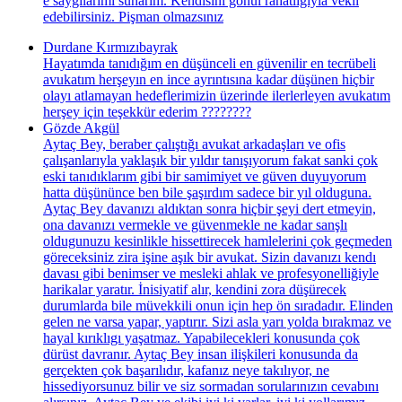
e saygılarımı sunarım. Kendisini gönül rahatlığıyla vekil
edebilirsiniz. Pişman olmazsınız
Durdane Kırmızıbayrak
Hayatımda tanıdığım en düşünceli en güvenilir en tecrübeli
avukatım herşeyın en ince ayrıntısına kadar düşünen hiçbir
olayı atlamayan hedeflerimizin üzerinde ilerlerleyen avukatım
herşey için teşekkür ederim ????????
Gözde Akgül
Aytaç Bey, beraber çalıştığı avukat arkadaşları ve ofis
çalışanlarıyla yaklaşık bir yıldır tanışıyorum fakat sanki çok
eski tanıdıklarım gibi bir samimiyet ve güven duyuyorum
hatta düşününce ben bile şaşırdım sadece bir yıl olduguna.
Aytaç Bey davanızı aldıktan sonra hiçbir şeyi dert etmeyin,
ona davanızı vermekle ve güvenmekle ne kadar sanşlı
oldugunuzu kesinlikle hissettirecek hamlelerini çok geçmeden
göreceksiniz zira işine aşık bir avukat. Sizin davanızı kendı
davası gibi benimser ve mesleki ahlak ve profesyonelliğiyle
harikalar yaratır. İnisiyatif alır, kendini zora düşürecek
durumlarda bile müvekkili onun için hep ön sıradadır. Elinden
gelen ne varsa yapar, yaptırır. Sizi asla yarı yolda bırakmaz ve
hayal kırıklıgı yaşatmaz. Yapabilecekleri konusunda çok
dürüst davranır. Aytaç Bey insan ilişkileri konusunda da
gerçekten çok başarılıdır, kafanız neye takılıyor, ne
hissediyorsunuz bilir ve siz sormadan sorularınızın cevabını