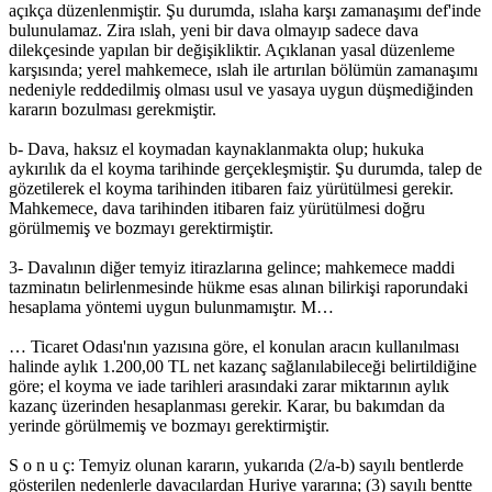
açıkça düzenlenmiştir. Şu durumda, ıslaha karşı zamanaşımı def'inde
bulunulamaz. Zira ıslah, yeni bir dava olmayıp sadece dava
dilekçesinde yapılan bir değişikliktir. Açıklanan yasal düzenleme
karşısında; yerel mahkemece, ıslah ile artırılan bölümün zamanaşımı
nedeniyle reddedilmiş olması usul ve yasaya uygun düşmediğinden
kararın bozulması gerekmiştir.
b- Dava, haksız el koymadan kaynaklanmakta olup; hukuka
aykırılık da el koyma tarihinde gerçekleşmiştir. Şu durumda, talep de
gözetilerek el koyma tarihinden itibaren faiz yürütülmesi gerekir.
Mahkemece, dava tarihinden itibaren faiz yürütülmesi doğru
görülmemiş ve bozmayı gerektirmiştir.
3- Davalının diğer temyiz itirazlarına gelince; mahkemece maddi
tazminatın belirlenmesinde hükme esas alınan bilirkişi raporundaki
hesaplama yöntemi uygun bulunmamıştır. M…
… Ticaret Odası'nın yazısına göre, el konulan aracın kullanılması
halinde aylık 1.200,00 TL net kazanç sağlanılabileceği belirtildiğine
göre; el koyma ve iade tarihleri arasındaki zarar miktarının aylık
kazanç üzerinden hesaplanması gerekir. Karar, bu bakımdan da
yerinde görülmemiş ve bozmayı gerektirmiştir.
S o n u ç: Temyiz olunan kararın, yukarıda (2/a-b) sayılı bentlerde
gösterilen nedenlerle davacılardan Huriye yararına; (3) sayılı bentte