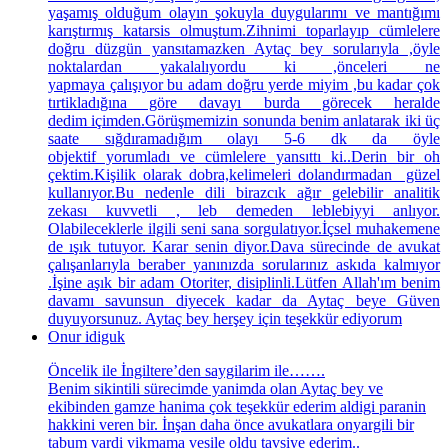
yaşamış olduğum olayın şokuyla duygularımı ve mantığımı
karıştırmış katarsis olmuştum.Zihnimi toparlayıp cümlelere
doğru düzgün yansıtamazken Aytaç bey sorularıyla ,öyle
noktalardan yakalalıyordu ki ,önceleri ne
yapmaya çalışıyor bu adam doğru yerde miyim ,bu kadar çok
tırtikladığına göre davayı burda görecek heralde
dedim içimden.Görüşmemizin sonunda benim anlatarak iki üç
saate sığdıramadığım olayı 5-6 dk da öyle
objektif yorumladı ve cümlelere yansıttı ki..Derin bir oh
çektim.Kişilik olarak dobra,kelimeleri dolandırmadan güzel
kullanıyor.Bu nedenle dili birazcık ağır gelebilir analitik
zekası kuvvetli , leb demeden leblebiyyi anlıyor.
Olabileceklerle ilgili seni sana sorgulatıyor.İçsel muhakemene
de ışık tutuyor. Karar senin diyor.Dava sürecinde de avukat
çalışanlarıyla beraber yanınızda sorularınız askıda kalmıyor
.İşine aşık bir adam Otoriter, disiplinli.Lütfen Allah'ım benim
davamı savunsun diyecek kadar da Aytaç beye Güven
duyuyorsunuz. Aytaç bey herşey için teşekkür ediyorum
Onur idiguk
Öncelik ile İngiltere’den saygilarim ile…….
Benim sikintili sürecimde yanimda olan Aytaç bey ve
ekibinden gamze hanima çok teşekkür ederim aldigi paranin
hakkini veren bir. İnşan daha önce avukatlara onyargili bir
tabum vardi yikmama vesile oldu tavsiye ederim..