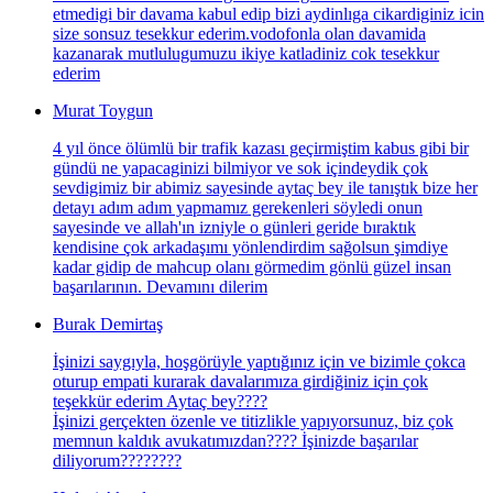
etmedigi bir davama kabul edip bizi aydinlıga cikardiginiz icin
size sonsuz tesekkur ederim.vodofonla olan davamida
kazanarak mutlulugumuzu ikiye katladiniz cok tesekkur
ederim
Murat Toygun
4 yıl önce ölümlü bir trafik kazası geçirmiştim kabus gibi bir
gündü ne yapacaginizi bilmiyor ve sok içindeydik çok
sevdigimiz bir abimiz sayesinde aytaç bey ile tanıştık bize her
detayı adım adım yapmamız gerekenleri söyledi onun
sayesinde ve allah'ın izniyle o günleri geride bıraktık
kendisine çok arkadaşımı yönlendirdim sağolsun şimdiye
kadar gidip de mahcup olanı görmedim gönlü güzel insan
başarılarının. Devamını dilerim
Burak Demirtaş
İşinizi saygıyla, hoşgörüyle yaptığınız için ve bizimle çokca
oturup empati kurarak davalarımıza girdiğiniz için çok
teşekkür ederim Aytaç bey????
İşinizi gerçekten özenle ve titizlikle yapıyorsunuz, biz çok
memnun kaldık avukatımızdan???? İşinizde başarılar
diliyorum????????