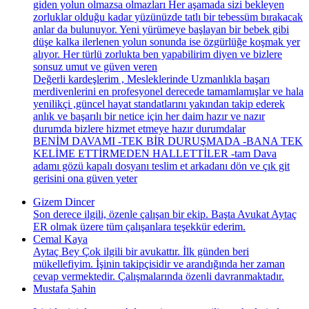
giden yolun olmazsa olmazları Her aşamada sizi bekleyen
zorluklar olduğu kadar yüzünüzde tatlı bir tebessüm bırakacak
anlar da bulunuyor. Yeni yürümeye başlayan bir bebek gibi
düşe kalka ilerlenen yolun sonunda ise özgürlüğe koşmak yer
alıyor. Her türlü zorlukta ben yapabilirim diyen ve bizlere
sonsuz umut ve güven veren
Değerli kardeşlerim , Mesleklerinde Uzmanlıkla başarı
merdivenlerini en profesyonel derecede tamamlamışlar ve hala
yenilikçi ,güncel hayat standatlarını yakından takip ederek
anlık ve başarılı bir netice için her daim hazır ve nazır
durumda bizlere hizmet etmeye hazır durumdalar
BENİM DAVAMI -TEK BİR DURUŞMADA -BANA TEK
KELİME ETTİRMEDEN HALLETTİLER -tam Dava
adamı gözü kapalı dosyanı teslim et arkadanı dön ve çık git
gerisini ona güven yeter
Gizem Dincer
Son derece ilgili, özenle çalışan bir ekip. Başta Avukat Aytaç
ER olmak üzere tüm çalışanlara teşekkür ederim.
Cemal Kaya
Aytaç Bey Çok ilgili bir avukattır. İlk günden beri
mükellefiyim. İşinin takipçisidir ve arandığında her zaman
cevap vermektedir. Çalışmalarında özenli davranmaktadır.
Mustafa Şahin