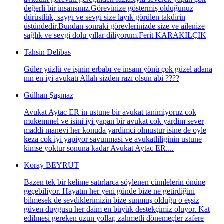
değerli bir insansınız.Görevinize göstermiş olduğunuz
dürüstlük, saygı ve sevgi size layık görülen takdirin
üstündedir.Bundan sonraki görevlerinizde size ve ailenize
sağlık ve sevgi dolu yıllar diliyorum.Ferit KARAKILÇIK
Tahsin Delibas
Güler yüzlü ve işinin erbabı ve insanı yönü çok güzel adana
nın en iyi avukatı Allah sizden razı olsun abi ????
Gülhan Şaşmaz
Avukat Aytac ER in ustune bir avukat tanimiyoruz cok
mukemmel ve isini iyi yapan bir avukat cok yardim sever
maddi manevi her konuda yardimci olmustur isine de oyle
keza cok iyi yapiyor savunmasi ve avukatliliginin ustune
kimse yoktur sonuna kadar Avukat Aytac ER....
Koray BEYRUT
Bazen tek bir kelime satırlarca söylenen cümlelerin önüne
geçebiliyor. Hayatın her yeni günde bize ne getirdiğini
bilmesek de sevdiklerimizin bize sunmuş olduğu o eşsiz
güven duygusu her daim en büyük destekçimiz oluyor. Kat
edilmesi gereken uzun yollar, zahmetli dönemeçler zafere