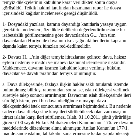
temyiz dilekçelerinin kabulüne karar verildikten sonra dosya
görüşüldü. Tetkik hakimi tarafından hazırlanan rapor ile dosya
içerisindeki kağıtlar incelenerek gereği düşünüldü.
1- Dosyadaki yazılara, kararın dayandığı kanıtlarla yasaya uygun
gerektirici nedenlere, özellikle delillerin değerlendirilmesinde bir
isabetsizlik görülmemesine göre davacılardan G.....'nın tüm,
davacılardan Huriye ile davalının ise aşağıdaki bentlerin kapsamı
dışında kalan temyiz itirazları red-dedilmelidir.
2- Davacı H.....'nin diğer temyiz itirazlarına gelince; dava, haksız
eylem nedeniyle maddi ve manevi tazminat istemlerine ilişkindir.
Mahkemece, davanın kısmen kabulüne karar verilmiş; hüküm,
davacılar ve davalı tarafından temyiz olunmuştur.
a- Dava dilekçesinde, fazlaya ilişkin haklar saklı tutularak istemde
bulunulmuş; bilirkişi raporundan sonra ise, ıslah dilekçesi verilmek
suretiyle talep sonucu artırılmıştır. Davacının ıslah dilekçesinde ileri
sürdüğü istem, yeni bir dava niteliğinde olmayıp, dava
dilekçesindeki istek sonucunun artırılması biçimindedir. Bu nedenle
sadece dava dilekçesine karşı ileri sürülebilecek olan zamanaşımı
itirazı ıslaha karşı ileri sürülemez. Islah, 01.10.2011 günü yürürlüğe
giren 6100 sayılı Hukuk Muhakemeleri Kanunu'nun 176. ve devamı
maddelerinde düzenleme altına alınmıştır. Anılan Kanun'un 177/1.
madde-sinde ıslahın, tahkikatın sona ermesine kadar yapılabileceği