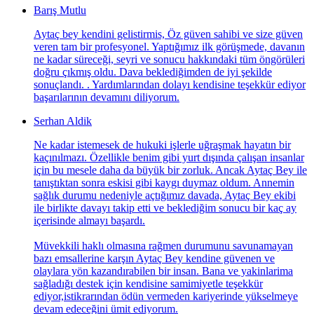
Barış Mutlu
Aytaç bey kendini gelistirmis, Öz güven sahibi ve size güven
veren tam bir profesyonel. Yaptığımız ilk görüşmede, davanın
ne kadar süreceği, seyri ve sonucu hakkındaki tüm öngörüleri
doğru çıkmış oldu. Dava beklediğimden de iyi şekilde
sonuçlandı. . Yardımlarından dolayı kendisine teşekkür ediyor
başarılarının devamını diliyorum.
Serhan Aldik
Ne kadar istemesek de hukuki işlerle uğraşmak hayatın bir
kaçınılmazı. Özellikle benim gibi yurt dışında çalışan insanlar
için bu mesele daha da büyük bir zorluk. Ancak Aytaç Bey ile
tanıştıktan sonra eskisi gibi kaygı duymaz oldum. Annemin
sağlık durumu nedeniyle açtığımız davada, Aytaç Bey ekibi
ile birlikte davayı takip etti ve beklediğim sonucu bir kaç ay
içerisinde almayı başardı.
Müvekkili haklı olmasına rağmen durumunu savunamayan
bazı emsallerine karşın Aytaç Bey kendine güvenen ve
olaylara yön kazandırabilen bir insan. Bana ve yakinlarima
sağladığı destek için kendisine samimiyetle teşekkür
ediyor,istikrarından ödün vermeden kariyerinde yükselmeye
devam edeceğini ümit ediyorum.