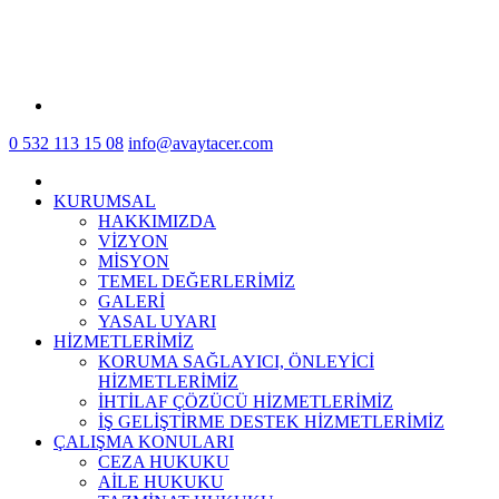
0 532 113 15 08
info@avaytacer.com
KURUMSAL
HAKKIMIZDA
VİZYON
MİSYON
TEMEL DEĞERLERİMİZ
GALERİ
YASAL UYARI
HİZMETLERİMİZ
KORUMA SAĞLAYICI, ÖNLEYİCİ
HİZMETLERİMİZ
İHTİLAF ÇÖZÜCÜ HİZMETLERİMİZ
İŞ GELİŞTİRME DESTEK HİZMETLERİMİZ
ÇALIŞMA KONULARI
CEZA HUKUKU
AİLE HUKUKU