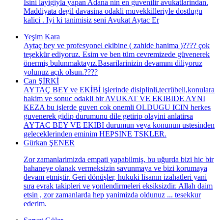
Isini layigiyla yapan Adana nin en guvenilir avukatlarindan.
Maddiyata degil davasina odakli muvekkilleriyle dostlugu
kalici . Iyi ki tanimisiz seni Avukat Aytac Er
Yeşim Kara
Aytaç bey ve profesyonel ekibine ( zahide hanima )???? çok
teşekkür ediyoruz. Esim ve ben tüm cevremizede güvenerek
önermiş bulunmaktayız.Basarilarinizin devamını diliyoruz
yolunuz açık olsun.????
Can ŞİRKİ
AYTAÇ BEY ve EKİBİ işlerinde disiplinli,tecrübeli,konulara
hakim ve sonuc odakli bir AVUKAT VE EKIBIDE AYNI
KEZA bu işlerde guven cok onemli OLDUGU ICIN herkes
guvenerek gidip durumunu dile getirip olayini anlatirsa
AYTAC BEY VE EKIBI durumun veya konunun ustesinden
geleceklerinden eminim HEPSINE TSKLER.
Gürkan ŞENER
Zor zamanlarimizda empati yapabilmiş, bu uğurda bizi hic bir
bahaneye olanak vermeksizin savunmaya ve bizi korumaya
devam etmiştir. Geri dönüşler, hukuki lisanın izahatleri yani
sıra evrak takipleri ve yonlendirmeleri eksiksizdir. Allah daim
etsin , zor zamanlarda hep yanimizda oldunuz ... tesekkur
ederim.