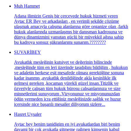
Muh Hammet
Adana ilimizin Geniş bir çerçevede hukuk hizmeti veren
Aytaç ER Bey ve arkadaşları , en verimli şekilde çözüme
ulaşmak amacıyla çalışma alanlarına göre organize olan ,farklı
hukuk alanlarında uzmanlaşmış bir danışman kadrosuna ve
dünya dinamizmini yansıtan güçlü bir müvekkil ağına sahip
bu kadroya sonsuz şükranlarımı sunarım.????????
SUVARİBEY
Avukatlık mesleğinin kutsiyet ve değerinin bilincinde
,mesleğinde tüm en leri üzerinde taşıdığını bildiğim , hukukun
ve adaletin herkese eşit mesafede olması gerektiğine sonuna
kadar inanmış ,avukatlık denildiğinde akla kesinlikle ilk
gelmesi gereken ,kocaman yürekli güzel insan.Titizlik ve
özveriyle çalışan tüm hukuk bürosu çalışanlarınıza ve size
minnetlerimi sunuyorum .Vizyonunuz ve misyonunuzdan
ödün vermeden icra ettiğiniz mesleğinizde,sağlık ve huzur
içersinde nice başarılı mesailer diliyorum sizlere...
Hasret Uysaler
Aytac bey benim tanidigim en iyi avukatlardan biri benim
davami bir cok avukatla gitmeme rağmen kimsenin kabul