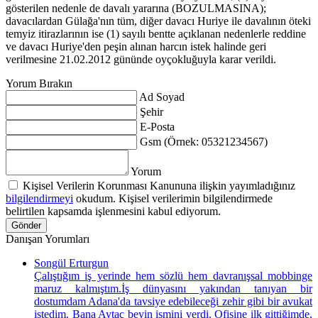
gösterilen nedenle de davalı yararına (BOZULMASINA);
davacılardan Gülağa'nın tüm, diğer davacı Huriye ile davalının öteki
temyiz itirazlarının ise (1) sayılı bentte açıklanan nedenlerle reddine
ve davacı Huriye'den peşin alınan harcın istek halinde geri
verilmesine 21.02.2012 gününde oyçokluğuyla karar verildi.
Yorum Bırakın
Ad Soyad
Şehir
E-Posta
Gsm (Örnek: 05321234567)
Yorum
Kişisel Verilerin Korunması Kanununa ilişkin yayımladığınız
bilgilendirmeyi
okudum. Kişisel verilerimin bilgilendirmede
belirtilen kapsamda işlenmesini kabul ediyorum.
Gönder
Danışan Yorumları
Songül Erturgun
Çalıştığım iş yerinde hem sözlü hem davranışsal mobbinge
maruz kalmıştım.İş dünyasını yakından tanıyan bir
dostumdam Adana'da tavsiye edebileceği zehir gibi bir avukat
istedim. Bana Aytaç beyin ismini verdi. Ofisine ilk gittiğimde,