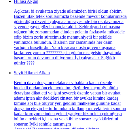
Hulusi Akgul
Açıkcası bi avukattan ziyade ailemizden birisi oldun abicim.
Bazen ufak tefek sorularımızla bazende mevcut konularımızda
gösterdiğin özverili çalışmaların sayesinde birçok davamızda
sayende gayet güzel sonuçlar aldık. Şehir dışında olmasına
rağmen hiç zorsunmadan elinden gelenin fazlasıyla mücadele
edip bizim zorlu sürecimizde memnuniyetli bir şekilde
yanımızda bulundun. Bizlerin zor zamanında her daim
varlığını hissettirdin. Yani kısacası dosta güven düşmana
korku veriyorsun ???????? işin gücün rast gelsin, hayatında
başarılarının devamını diliyorum. İyi çalışmalar. Sağlıklı
günler ????
Seyit Hikmet Alkan
Benim dava dosyamı defalarca sabahlara kadar özenle
inceledi ondan önceki avukatın gözünden kaçırdığı bütün
detaylara dikat etti ve işini severek özenle yapan bir avukat
adamı ipten alır dedikleri cinsten bir avukat kimine kardeş
kimine abi bile oluyor yeri geldimi mahkeme gününe kadar
dosya inceleyip herturlu imkanı kullanıp muvekillerini sonuna
kadar koruyup elinden geleni yapiyor bizim için çok uğraştı
bütün emekleri için sana ve ekibine sonsuz teşekkürlerimi
sonarım İyiki seninle tanışmışm