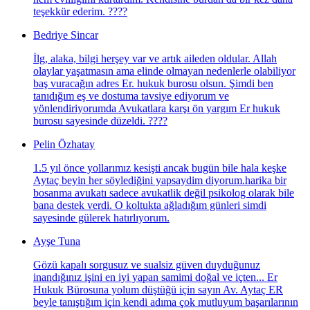
teşekkür ederim. ????
Bedriye Sincar
İlg, alaka, bilgi herşey var ve artık aileden oldular. Allah
olaylar yaşatmasın ama elinde olmayan nedenlerle olabiliyor
baş vuracağın adres Er. hukuk burosu olsun. Şimdi ben
tanıdığım eş ve dostuma tavsiye ediyorum ve
yönlendiriyorumda Avukatlara karşı ön yargım Er hukuk
burosu sayesinde düzeldi. ????
Pelin Özhatay
1.5 yıl önce yollarımız kesişti ancak bugün bile hala keşke
Aytaç beyin her söylediğini yapsaydim diyorum.harika bir
bosanma avukatı sadece avukatlik değil psikolog olarak bile
bana destek verdi. O koltukta ağladığım günleri simdi
sayesinde gülerek hatırlıyorum.
Ayşe Tuna
Gözü kapalı sorgusuz ve sualsiz güven duyduğunuz
inandığınız işini en iyi yapan samimi doğal ve içten... Er
Hukuk Bürosuna yolum düştüğü için sayın Av. Aytaç ER
beyle tanıştığım için kendi adıma çok mutluyum başarılarının