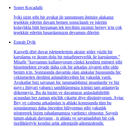
Soner Kocadallı
İyiki sizin gibi bir avukat ile tanışmışım ilginize alakanız
teşekkür ederim davam hemen sonuçlandı ve işlerim
kolaylıkla bitti herzaman tek tercihim sizsiniz herşey için çok
teşekkür ederim başarılarınızın devamını dilerim
Emrah Dylk
Kasvetli dört duvar işletmelerinin aksine güler yüzlü bir
karşılama ve ikram dolu bir misafirperverlik ile karşılaştım.”
Misafir “kavramını kullanıyorum çünkü kendimi müşteri gibi
hissetmekten ziyade daha çok bir arkadaş ziyareti gibi oldu
benim için. Sonrasında davamla olan alakalar hususunda hiç
çekinmeden derdimi anlatabileceğim bir yakınlık vardı.
Avukatlar bizi savunan hiç tanımadığımız insanlardır ve biz
gayr-ı ihtiyari yabancı sandıklarımıza içimizi tam anlamıyla
dökemeyiz. Bu da bizim ve davamızın anlaşılabilirliği
açısından her zaman güçlük çıkartır diye düşünüyorum. Aytaç
Bey ve çalışma arkadaşları iş ahlakı konusunda tüm bu
sorunlarımızı daha önceden biliyormuş gibi yakınlık
göstererek bizim rahatlamamıza yardımcı olmuştur. Saygılı
tutum,alakalı davranış , iş ahlakı ve sayamadığım bir çok
özellikleriyle kendisi artık ailemizdir,ailemizdendir.