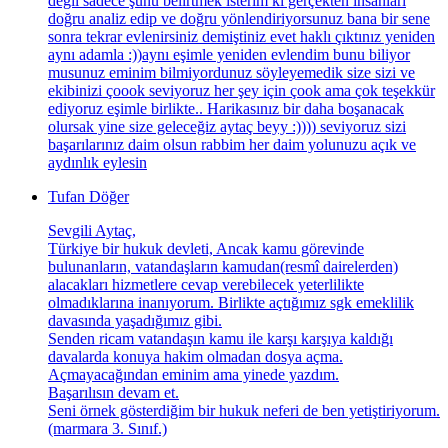
değil sadece şunu belirtmek isterim ki gerçekten insanları
doğru analiz edip ve doğru yönlendiriyorsunuz bana bir sene
sonra tekrar evlenirsiniz demiştiniz evet haklı çıktınız yeniden
aynı adamla :))aynı eşimle yeniden evlendim bunu biliyor
musunuz eminim bilmiyordunuz söyleyemedik size sizi ve
ekibinizi çoook seviyoruz her şey için çook ama çok teşekkür
ediyoruz eşimle birlikte.. Harikasınız bir daha boşanacak
olursak yine size geleceğiz aytaç beyy :)))) seviyoruz sizi
başarılarınız daim olsun rabbim her daim yolunuzu açık ve
aydınlık eylesin
Tufan Döğer
Sevgili Aytaç,
Türkiye bir hukuk devleti, Ancak kamu görevinde
bulunanların, vatandaşların kamudan(resmî dairelerden)
alacakları hizmetlere cevap verebilecek yeterlilikte
olmadıklarına inanıyorum. Birlikte açtığımız sgk emeklilik
davasında yaşadığımız gibi.
Senden ricam vatandaşın kamu ile karşı karşıya kaldığı
davalarda konuya hakim olmadan dosya açma.
Açmayacağından eminim ama yinede yazdım.
Başarılısın devam et.
Seni örnek gösterdiğim bir hukuk neferi de ben yetiştiriyorum.
(marmara 3. Sınıf.)