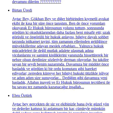
devamını dilerim ????????????
Birtan Üredi
Aytaç Bey, Gökhan Bey ve diğer birbirinden kıymetli avukat
ekibi ile kısa bir süre önce tanıştım. Ben de önce yorumları
okuyarak Er Hukuk bürosunun yolunu tuttum, sonrasında
gördüm ki okuduklarımdan daha fazlası beni misafir etti; uzak
görüşlü ve öngörülü bir hukuk anlayışı, bilgiye dayalı sohbet
tarzında istikamet tayini, tüm zamanını ellerinden geldiğince
müvekkillerine adayan meslek erbabları... Yalnızca hukuk
mücadeleleri ile değil mutlak adalete ulaşmak adına
vicdanlarını ve samimi kişiliklerini yanınızda hissettirerek bir
nebze olsun derdinize sözleriyle derman oluyorlar, bu takdire
şayan bir şeydi benim nazarımda. Davamıza bir müddet önce
başladık ve gördüm ki bir ordu komutanı gibi hareket
ediyorlar; zerreden kürreye her bilgiyi hukuki titizlikle işliyor
ve adım adım size sunuyorlar... Dediğim gibi davamıza yeni
başladık, Allahın inayeti ve Er Hukuk bürosunun tecrübesi ile
bu savaşı tez zamanda kazanacağız inşallah...
Ebru Öztürk
Aytaç bey gerçekten de siz ve ekibinizle bana öyle güzel yön
ve değerler kattınız ki anlatmam bir kaç cümleyle mümkün