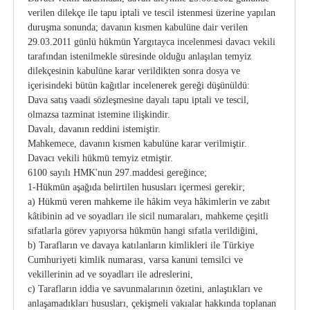
verilen dilekçe ile tapu iptali ve tescil istenmesi üzerine yapılan
duruşma sonunda; davanın kısmen kabulüne dair verilen
29.03.2011 günlü hükmün Yargıtayca incelenmesi davacı vekili
tarafından istenilmekle süresinde olduğu anlaşılan temyiz
dilekçesinin kabulüne karar verildikten sonra dosya ve
içerisindeki bütün kağıtlar incelenerek gereği düşünüldü:
Dava satış vaadi sözleşmesine dayalı tapu iptali ve tescil,
olmazsa tazminat istemine ilişkindir.
Davalı, davanın reddini istemiştir.
Mahkemece, davanın kısmen kabulüne karar verilmiştir.
Davacı vekili hükmü temyiz etmiştir.
6100 sayılı HMK'nun 297.maddesi gereğince;
1-Hükmün aşağıda belirtilen hususları içermesi gerekir;
a) Hükmü veren mahkeme ile hâkim veya hâkimlerin ve zabıt
kâtibinin ad ve soyadları ile sicil numaraları, mahkeme çeşitli
sıfatlarla görev yapıyorsa hükmün hangi sıfatla verildiğini,
b) Tarafların ve davaya katılanların kimlikleri ile Türkiye
Cumhuriyeti kimlik numarası, varsa kanuni temsilci ve
vekillerinin ad ve soyadları ile adreslerini,
c) Tarafların iddia ve savunmalarının özetini, anlaştıkları ve
anlaşamadıkları hususları, çekişmeli vakıalar hakkında toplanan