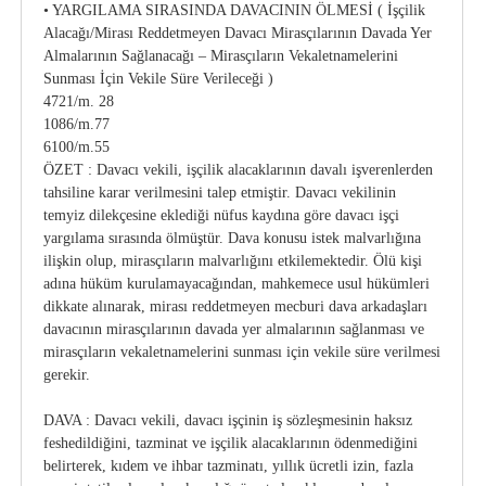
• YARGILAMA SIRASINDA DAVACININ ÖLMESİ ( İşçilik
Alacağı/Mirası Reddetmeyen Davacı Mirasçılarının Davada Yer
Almalarının Sağlanacağı – Mirasçıların Vekaletnamelerini
Sunması İçin Vekile Süre Verileceği )
4721/m. 28
1086/m.77
6100/m.55
ÖZET : Davacı vekili, işçilik alacaklarının davalı işverenlerden
tahsiline karar verilmesini talep etmiştir. Davacı vekilinin
temyiz dilekçesine eklediği nüfus kaydına göre davacı işçi
yargılama sırasında ölmüştür. Dava konusu istek malvarlığına
ilişkin olup, mirasçıların malvarlığını etkilemektedir. Ölü kişi
adına hüküm kurulamayacağından, mahkemece usul hükümleri
dikkate alınarak, mirası reddetmeyen mecburi dava arkadaşları
davacının mirasçılarının davada yer almalarının sağlanması ve
mirasçıların vekaletnamelerini sunması için vekile süre verilmesi
gerekir.
DAVA : Davacı vekili, davacı işçinin iş sözleşmesinin haksız
feshedildiğini, tazminat ve işçilik alacaklarının ödenmediğini
belirterek, kıdem ve ihbar tazminatı, yıllık ücretli izin, fazla