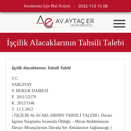
0532 113 15 08
Sorularınız İçin Bizi Arayın:
-
İşçilik Alacaklarının Tahsili Talebi
İşçilik Alacaklarının Tahsili Talebi
T.C.
YARGITAY
9. HUKUK DAİRESİ
E. 2011/52279
K. 2012/3146
T. 13.2.2012
• İŞÇİLİK ALACAKLARININ TAHSİLİ TALEBİ ( Davacı
İşçinin Yargılama Sırasında Öldüğü – Mirası Reddetmeyen
Davacı Mirasçılarının Davada Yer Almalarının Sağlanacağı )