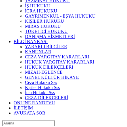
TAZMİNAT HUKUKU
İŞ HUKUKU
İCRA HUKUKU
GAYRİMENKUL - EŞYA HUKUKU
KİŞİLER HUKUKU
MİRAS HUKUKU
TÜKETİCİ HUKUKU
DANIŞMA HİZMETLERİ
BİLGİ BANKASI
YARARLI BİLGİLER
KANUNLAR
CEZA YARGITAY KARARLARI
HUKUK YARGITAY KARARLARI
HUKUK DİLEKÇELERİ
MİZAH-EĞLENCE
GENEL KÜLTÜR-HİKAYE
Ceza Hukuku Sss
Kişiler Hukuku Sss
İcra Hukuku Sss
CEZA DİLEKÇELERİ
ONLINE RANDEVU
İLETİŞİM
AVUKATA SOR