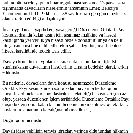
bulunduğu yerde yapılan imar uygulaması sırasında 13 parsel sayılı
taşınmazda davacıların hisselerinin tamamının Emek Belediye
Encümeninin 11.11.1994 tarih 188 sayılı kararı gereğince bedelsiz
olarak terkin edildiği anlaşılmıştır.
İmar uygulaması yapılırken; yasa gereği Düzenleme Ortaklık Payı
kesintisi dışında kalan kısım için taşınmaz malikine ya hissesi
karşılığında yer verilir, ya hissesi bedele dönüştürülür ya da belirli
bir şahsın parseline dahil edilerek o şahıs aleyhine, malik lehine
hissesi karşılığında ipotek tesis edilir,
Davaya konu imar uygulaması sırasında ise bunların hiçbirisi
yapılmaksızın davacıların hisselerinin tamamı bedelsiz olarak terkin
edilmiştir.
Bu nedenle, davacıların dava konusu taşınmazda Düzenleme
Ortaklık Payı kesintisinden sonra kalan paylarına herhangi bir
karşılık verilmeksizin kamulaştırılması elatıldığı hususu tartışmasız
olup, yasada düzenlenen İşlem tarihindeki Düzenleme Ortaklık Payı
düşüldükten sonra kalan kısmın bedeline hükmedilmesi gerekirken,
paylarının tamamının karşılığına hükmedilmesi,
Doğru görülmemiştir.
Davalı idare vekilinin temyiz itirazları yerinde olduğundan hükmün