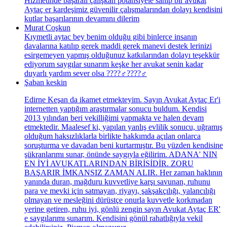
Hizmetinde başaralı çalışkan potansiyele sahip bir avukat
Aytaç er kardeşimiz güvenilir çalışmalarından dolayı kendisini
kutlar başarılarının devamını dilerim
Murat Coşkun
Kıymetli aytac bey benim olduğu gibi binlerce insanın
davalarına katılıp gerek maddi gerek manevi destek lerinizi
esirgemeyen yapmış olduğunuz katkılarından dolayı teşekkür
ediyorum saygılar sunarım keşke her avukat senin kadar
duyarlı yardım sever olsa ????‍♂️????‍♂️
Şaban keskin
Edirne Keşan da ikamet etmekteyim. Sayın Avukat Aytaç Er'i
internetten yaptığım araştırmalar sonucu buldum. Kendisi
2013 yılından beri vekilliğimi yapmakta ve halen devam
etmektedir. Maalesef ki, yapılan yanlış evlilik sonucu, uğramış
olduğum haksızlıklarla birlikte hakkımda açılan onlarca
soruşturma ve davadan beni kurtarmıştır. Bu yüzden kendisine
şükranlarımı sunar, önünde saygıyla eğilirim. ADANA' NIN
EN İYİ AVUKATLARINDAN BİRİSİDİR. ZORU
BAŞARIR İMKANSIZ ZAMAN ALIR. Her zaman haklının
yanında duran, mağduru kuvvetliye karşı savunan, ruhunu
para ve mevki için satmayan, riyayı, şakşakçılığı, yalancılığı
olmayan ve mesleğini dürüstçe onurla kuvvetle korkmadan
yerine getiren, ruhu iyi, gönlü zengin sayın Avukat Aytaç ER'
e saygılarımı sunarım. Kendisini gönül rahatlığıyla vekil