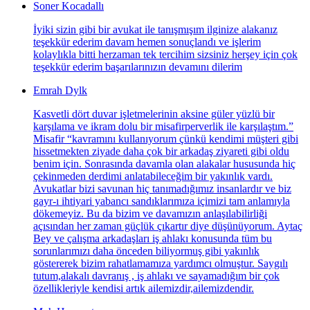
Soner Kocadallı
İyiki sizin gibi bir avukat ile tanışmışım ilginize alakanız
teşekkür ederim davam hemen sonuçlandı ve işlerim
kolaylıkla bitti herzaman tek tercihim sizsiniz herşey için çok
teşekkür ederim başarılarınızın devamını dilerim
Emrah Dylk
Kasvetli dört duvar işletmelerinin aksine güler yüzlü bir
karşılama ve ikram dolu bir misafirperverlik ile karşılaştım.”
Misafir “kavramını kullanıyorum çünkü kendimi müşteri gibi
hissetmekten ziyade daha çok bir arkadaş ziyareti gibi oldu
benim için. Sonrasında davamla olan alakalar hususunda hiç
çekinmeden derdimi anlatabileceğim bir yakınlık vardı.
Avukatlar bizi savunan hiç tanımadığımız insanlardır ve biz
gayr-ı ihtiyari yabancı sandıklarımıza içimizi tam anlamıyla
dökemeyiz. Bu da bizim ve davamızın anlaşılabilirliği
açısından her zaman güçlük çıkartır diye düşünüyorum. Aytaç
Bey ve çalışma arkadaşları iş ahlakı konusunda tüm bu
sorunlarımızı daha önceden biliyormuş gibi yakınlık
göstererek bizim rahatlamamıza yardımcı olmuştur. Saygılı
tutum,alakalı davranış , iş ahlakı ve sayamadığım bir çok
özellikleriyle kendisi artık ailemizdir,ailemizdendir.