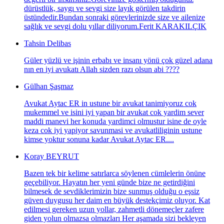
dürüstlük, saygı ve sevgi size layık görülen takdirin
üstündedir.Bundan sonraki görevlerinizde size ve ailenize
sağlık ve sevgi dolu yıllar diliyorum.Ferit KARAKILÇIK
Tahsin Delibas
Güler yüzlü ve işinin erbabı ve insanı yönü çok güzel adana
nın en iyi avukatı Allah sizden razı olsun abi ????
Gülhan Şaşmaz
Avukat Aytac ER in ustune bir avukat tanimiyoruz cok
mukemmel ve isini iyi yapan bir avukat cok yardim sever
maddi manevi her konuda yardimci olmustur isine de oyle
keza cok iyi yapiyor savunmasi ve avukatliliginin ustune
kimse yoktur sonuna kadar Avukat Aytac ER....
Koray BEYRUT
Bazen tek bir kelime satırlarca söylenen cümlelerin önüne
geçebiliyor. Hayatın her yeni günde bize ne getirdiğini
bilmesek de sevdiklerimizin bize sunmuş olduğu o eşsiz
güven duygusu her daim en büyük destekçimiz oluyor. Kat
edilmesi gereken uzun yollar, zahmetli dönemeçler zafere
giden yolun olmazsa olmazları Her aşamada sizi bekleyen