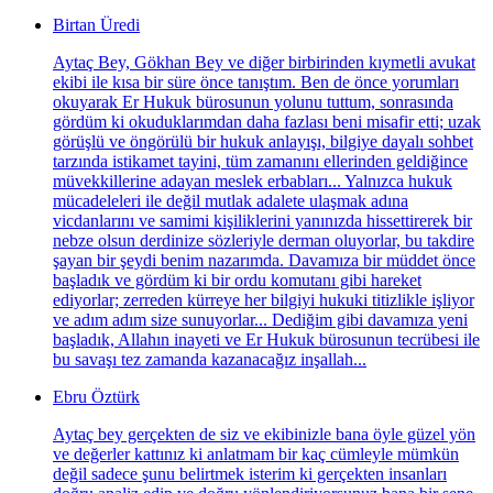
Birtan Üredi
Aytaç Bey, Gökhan Bey ve diğer birbirinden kıymetli avukat
ekibi ile kısa bir süre önce tanıştım. Ben de önce yorumları
okuyarak Er Hukuk bürosunun yolunu tuttum, sonrasında
gördüm ki okuduklarımdan daha fazlası beni misafir etti; uzak
görüşlü ve öngörülü bir hukuk anlayışı, bilgiye dayalı sohbet
tarzında istikamet tayini, tüm zamanını ellerinden geldiğince
müvekkillerine adayan meslek erbabları... Yalnızca hukuk
mücadeleleri ile değil mutlak adalete ulaşmak adına
vicdanlarını ve samimi kişiliklerini yanınızda hissettirerek bir
nebze olsun derdinize sözleriyle derman oluyorlar, bu takdire
şayan bir şeydi benim nazarımda. Davamıza bir müddet önce
başladık ve gördüm ki bir ordu komutanı gibi hareket
ediyorlar; zerreden kürreye her bilgiyi hukuki titizlikle işliyor
ve adım adım size sunuyorlar... Dediğim gibi davamıza yeni
başladık, Allahın inayeti ve Er Hukuk bürosunun tecrübesi ile
bu savaşı tez zamanda kazanacağız inşallah...
Ebru Öztürk
Aytaç bey gerçekten de siz ve ekibinizle bana öyle güzel yön
ve değerler kattınız ki anlatmam bir kaç cümleyle mümkün
değil sadece şunu belirtmek isterim ki gerçekten insanları