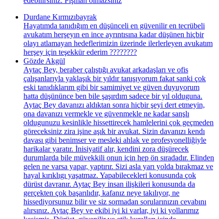
edebilirsiniz. Pişman olmazsınız
Durdane Kırmızıbayrak
Hayatımda tanıdığım en düşünceli en güvenilir en tecrübeli
avukatım herşeyın en ince ayrıntısına kadar düşünen hiçbir
olayı atlamayan hedeflerimizin üzerinde ilerlerleyen avukatım
herşey için teşekkür ederim ????????
Gözde Akgül
Aytaç Bey, beraber çalıştığı avukat arkadaşları ve ofis
çalışanlarıyla yaklaşık bir yıldır tanışıyorum fakat sanki çok
eski tanıdıklarım gibi bir samimiyet ve güven duyuyorum
hatta düşününce ben bile şaşırdım sadece bir yıl olduguna.
Aytaç Bey davanızı aldıktan sonra hiçbir şeyi dert etmeyin,
ona davanızı vermekle ve güvenmekle ne kadar sanşlı
oldugunuzu kesinlikle hissettirecek hamlelerini çok geçmeden
göreceksiniz zira işine aşık bir avukat. Sizin davanızı kendı
davası gibi benimser ve mesleki ahlak ve profesyonelliğiyle
harikalar yaratır. İnisiyatif alır, kendini zora düşürecek
durumlarda bile müvekkili onun için hep ön sıradadır. Elinden
gelen ne varsa yapar, yaptırır. Sizi asla yarı yolda bırakmaz ve
hayal kırıklıgı yaşatmaz. Yapabilecekleri konusunda çok
dürüst davranır. Aytaç Bey insan ilişkileri konusunda da
gerçekten çok başarılıdır, kafanız neye takılıyor, ne
hissediyorsunuz bilir ve siz sormadan sorularınızın cevabını
alırsınız. Aytaç Bey ve ekibi iyi ki varlar, iyi ki yollarımız