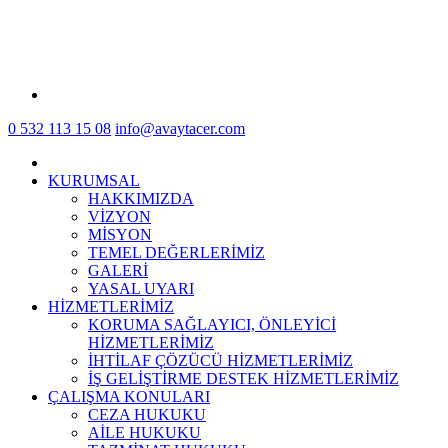
0 532 113 15 08
info@avaytacer.com
KURUMSAL
HAKKIMIZDA
VİZYON
MİSYON
TEMEL DEĞERLERİMİZ
GALERİ
YASAL UYARI
HİZMETLERİMİZ
KORUMA SAĞLAYICI, ÖNLEYİCİ
HİZMETLERİMİZ
İHTİLAF ÇÖZÜCÜ HİZMETLERİMİZ
İŞ GELİŞTİRME DESTEK HİZMETLERİMİZ
ÇALIŞMA KONULARI
CEZA HUKUKU
AİLE HUKUKU