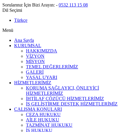
Sorularınız İçin Bizi Arayın:
-
0532 113 15 08
Dil Seçimi
Türkçe
Menü
Ana Sayfa
KURUMSAL
HAKKIMIZDA
VİZYON
MİSYON
TEMEL DEĞERLERİMİZ
GALERİ
YASAL UYARI
HİZMETLERİMİZ
KORUMA SAĞLAYICI, ÖNLEYİCİ
HİZMETLERİMİZ
İHTİLAF ÇÖZÜCÜ HİZMETLERİMİZ
İŞ GELİŞTİRME DESTEK HİZMETLERİMİZ
ÇALIŞMA KONULARI
CEZA HUKUKU
AİLE HUKUKU
TAZMİNAT HUKUKU
İŞ HUKUKU