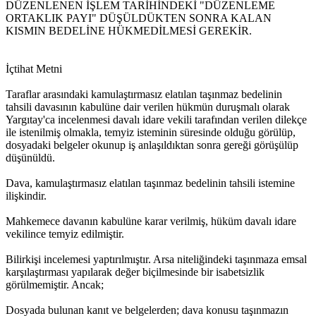
DÜZENLENEN İŞLEM TARİHİNDEKİ "DÜZENLEME
ORTAKLIK PAYI" DÜŞÜLDÜKTEN SONRA KALAN
KISMIN BEDELİNE HÜKMEDİLMESİ GEREKİR.
İçtihat Metni
Taraflar arasındaki kamulaştırmasız elatılan taşınmaz bedelinin
tahsili davasının kabulüne dair verilen hükmün duruşmalı olarak
Yargıtay'ca incelenmesi davalı idare vekili tarafından verilen dilekçe
ile istenilmiş olmakla, temyiz isteminin süresinde olduğu görülüp,
dosyadaki belgeler okunup iş anlaşıldıktan sonra gereği görüşülüp
düşünüldü.
Dava, kamulaştırmasız elatılan taşınmaz bedelinin tahsili istemine
ilişkindir.
Mahkemece davanın kabulüne karar verilmiş, hüküm davalı idare
vekilince temyiz edilmiştir.
Bilirkişi incelemesi yaptırılmıştır. Arsa niteliğindeki taşınmaza emsal
karşılaştırması yapılarak değer biçilmesinde bir isabetsizlik
görülmemiştir. Ancak;
Dosyada bulunan kanıt ve belgelerden; dava konusu taşınmazın