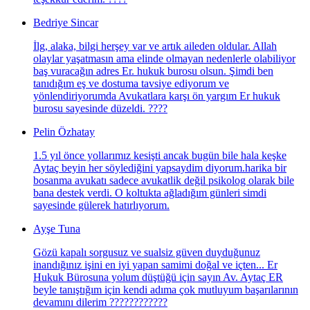
Bedriye Sincar
İlg, alaka, bilgi herşey var ve artık aileden oldular. Allah
olaylar yaşatmasın ama elinde olmayan nedenlerle olabiliyor
baş vuracağın adres Er. hukuk burosu olsun. Şimdi ben
tanıdığım eş ve dostuma tavsiye ediyorum ve
yönlendiriyorumda Avukatlara karşı ön yargım Er hukuk
burosu sayesinde düzeldi. ????
Pelin Özhatay
1.5 yıl önce yollarımız kesişti ancak bugün bile hala keşke
Aytaç beyin her söylediğini yapsaydim diyorum.harika bir
bosanma avukatı sadece avukatlik değil psikolog olarak bile
bana destek verdi. O koltukta ağladığım günleri simdi
sayesinde gülerek hatırlıyorum.
Ayşe Tuna
Gözü kapalı sorgusuz ve sualsiz güven duyduğunuz
inandığınız işini en iyi yapan samimi doğal ve içten... Er
Hukuk Bürosuna yolum düştüğü için sayın Av. Aytaç ER
beyle tanıştığım için kendi adıma çok mutluyum başarılarının
devamını dilerim ????????????