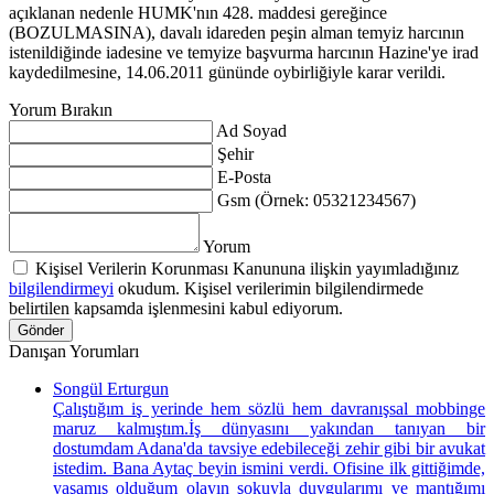
açıklanan nedenle HUMK'nın 428. maddesi gereğince
(BOZULMASINA), davalı idareden peşin alman temyiz harcının
istenildiğinde iadesine ve temyize başvurma harcının Hazine'ye irad
kaydedilmesine, 14.06.2011 gününde oybirliğiyle karar verildi.
Yorum Bırakın
Ad Soyad
Şehir
E-Posta
Gsm (Örnek: 05321234567)
Yorum
Kişisel Verilerin Korunması Kanununa ilişkin yayımladığınız
bilgilendirmeyi
okudum. Kişisel verilerimin bilgilendirmede
belirtilen kapsamda işlenmesini kabul ediyorum.
Gönder
Danışan Yorumları
Songül Erturgun
Çalıştığım iş yerinde hem sözlü hem davranışsal mobbinge
maruz kalmıştım.İş dünyasını yakından tanıyan bir
dostumdam Adana'da tavsiye edebileceği zehir gibi bir avukat
istedim. Bana Aytaç beyin ismini verdi. Ofisine ilk gittiğimde,
yaşamış olduğum olayın şokuyla duygularımı ve mantığımı