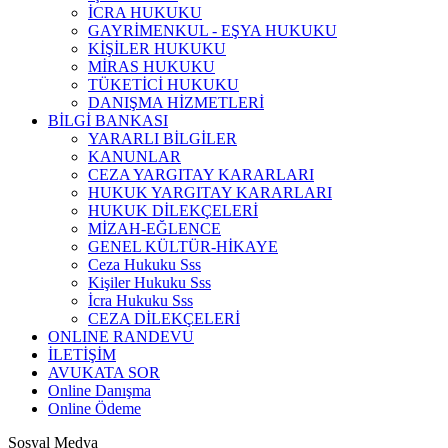
İCRA HUKUKU
GAYRİMENKUL - EŞYA HUKUKU
KİŞİLER HUKUKU
MİRAS HUKUKU
TÜKETİCİ HUKUKU
DANIŞMA HİZMETLERİ
BİLGİ BANKASI
YARARLI BİLGİLER
KANUNLAR
CEZA YARGITAY KARARLARI
HUKUK YARGITAY KARARLARI
HUKUK DİLEKÇELERİ
MİZAH-EĞLENCE
GENEL KÜLTÜR-HİKAYE
Ceza Hukuku Sss
Kişiler Hukuku Sss
İcra Hukuku Sss
CEZA DİLEKÇELERİ
ONLINE RANDEVU
İLETİŞİM
AVUKATA SOR
Online Danışma
Online Ödeme
Sosyal Medya