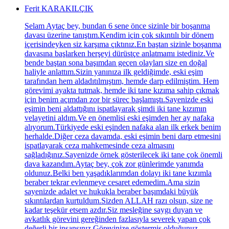
Ferit KARAKILÇIK
Selam Aytaç bey, bundan 6 sene önce sizinle bir boşanma
davası üzerine tanıştım.Kendim için çok sıkıntılı bir dönem
içerisindeyken siz karşıma çıktınız.En baştan sizinle boşanma
davasına başlarken herşeyi dürüstçe anlatmamı istediniz.Ve
bende baştan sona başımdan geçen olayları size en doğal
haliyle anlattım.Sizin yanınıza ilk geldiğimde, eski eşim
tarafından hem aldadıtılmıştım, hemde darp edilmiştim. Hem
görevimi ayakta tutmak, hemde iki tane kızıma sahip çıkmak
için benim açımdan zor bir süreç başlamıştı.Sayenizde eski
eşimin beni aldattığını ispatlayarak şimdi iki tane kızımın
velayetini aldım.Ve en önemlisi eski eşimden her ay nafaka
alıyorum.Türkiyede eski eşinden nafaka alan ilk erkek benim
herhalde.Diğer ceza davamda, eski eşimin beni darp etmesini
ispatlayarak ceza mahkemesinde ceza almasını
sağladığınız.Sayenizde örnek gösterilecek iki tane çok önemli
dava kazandım.Aytaç bey, çok zor günlerimde yanımda
oldunuz.Belki ben yaşadıklarımdan dolayı iki tane kızımla
beraber tekrar evlenmeye cesaret edemedim.Ama sizin
sayenizde adalet ve hukukla beraber başımdaki büyük
sıkıntılardan kurtuldum.Sizden ALLAH razı olsun, size ne
kadar teşekür etsem azdır.Siz mesleğine saygı duyan ve
avkatlık görevini gereğinden fazlasıyla severek yapan çok
değerli bir insansınız.Görevinize göstermiş olduğunuz