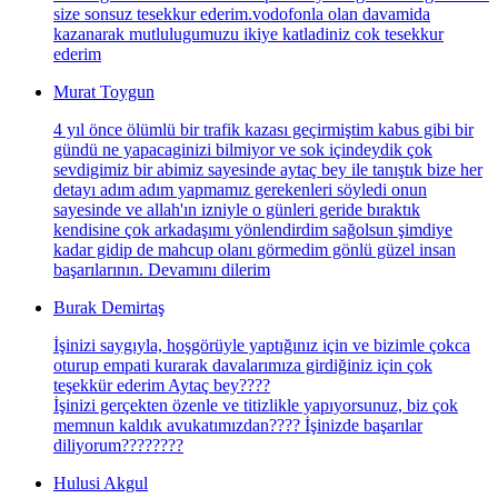
size sonsuz tesekkur ederim.vodofonla olan davamida
kazanarak mutlulugumuzu ikiye katladiniz cok tesekkur
ederim
Murat Toygun
4 yıl önce ölümlü bir trafik kazası geçirmiştim kabus gibi bir
gündü ne yapacaginizi bilmiyor ve sok içindeydik çok
sevdigimiz bir abimiz sayesinde aytaç bey ile tanıştık bize her
detayı adım adım yapmamız gerekenleri söyledi onun
sayesinde ve allah'ın izniyle o günleri geride bıraktık
kendisine çok arkadaşımı yönlendirdim sağolsun şimdiye
kadar gidip de mahcup olanı görmedim gönlü güzel insan
başarılarının. Devamını dilerim
Burak Demirtaş
İşinizi saygıyla, hoşgörüyle yaptığınız için ve bizimle çokca
oturup empati kurarak davalarımıza girdiğiniz için çok
teşekkür ederim Aytaç bey????
İşinizi gerçekten özenle ve titizlikle yapıyorsunuz, biz çok
memnun kaldık avukatımızdan???? İşinizde başarılar
diliyorum????????
Hulusi Akgul