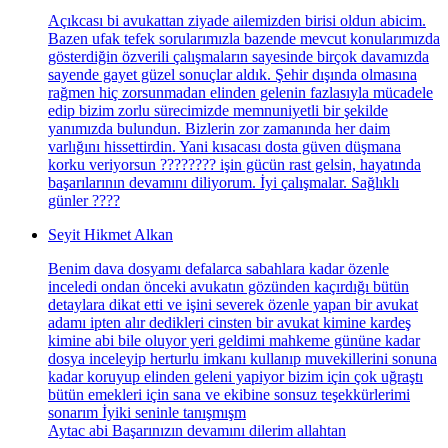
Açıkcası bi avukattan ziyade ailemizden birisi oldun abicim.
Bazen ufak tefek sorularımızla bazende mevcut konularımızda
gösterdiğin özverili çalışmaların sayesinde birçok davamızda
sayende gayet güzel sonuçlar aldık. Şehir dışında olmasına
rağmen hiç zorsunmadan elinden gelenin fazlasıyla mücadele
edip bizim zorlu sürecimizde memnuniyetli bir şekilde
yanımızda bulundun. Bizlerin zor zamanında her daim
varlığını hissettirdin. Yani kısacası dosta güven düşmana
korku veriyorsun ???????? işin gücün rast gelsin, hayatında
başarılarının devamını diliyorum. İyi çalışmalar. Sağlıklı
günler ????
Seyit Hikmet Alkan
Benim dava dosyamı defalarca sabahlara kadar özenle
inceledi ondan önceki avukatın gözünden kaçırdığı bütün
detaylara dikat etti ve işini severek özenle yapan bir avukat
adamı ipten alır dedikleri cinsten bir avukat kimine kardeş
kimine abi bile oluyor yeri geldimi mahkeme gününe kadar
dosya inceleyip herturlu imkanı kullanıp muvekillerini sonuna
kadar koruyup elinden geleni yapiyor bizim için çok uğraştı
bütün emekleri için sana ve ekibine sonsuz teşekkürlerimi
sonarım İyiki seninle tanışmışm
Aytac abi Başarınızın devamını dilerim allahtan