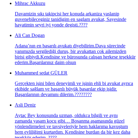
Mihrac Akkuzu
Davamizin sıkı takipcisi her konuda arkaniza yaslanip
guvenebileceginiz tanidigim en saglam avukat, Sayesinde
hayatimin seyri iyi yonde degisti.????
Ali Can Dogan
Adana’nın en başarılı avukatı diyebilirim.Dava sürecinde
yanımızda sergilediği duruş, bir avukattan çok ailemizden
birisi gibiydi.Kendisine ve bürosunda çalışan herkese teşekkür
ederim.Başarılarınız daim olsun
Muhammed sedat GÜLER
Gerçekten işini bilen deneyimli ve işinin ehli bi avukat ayrıca
ekibide sağlam ve başarılı büyük başarılar ekip işidir.
Başarılarının devamını dilerim.????????
Asli Deniz
Aytaç Bey konusunda uzman, oldukça bilgili ve aynı
zamanda yaşam koçu gibi… Boşanma aşamasında güzel
yönlendirmeleri ve tavsiyeleriyle hem haklarıma kavuştum
hem evliliğimi kurtardım. Kendisine burdan da bir kez daha
teşekkür ederim. ????