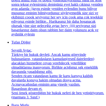
doğru analiz edip ve doğru yönlendiriyorsunuz bana bir sene
sonra tekrar evlenirsiniz demiştiniz evet haklı çıktınız yeniden
aynı adamla :))aynı eşimle yeniden evlendim bunu biliyor
musunuz eminim bilmiyordunuz söyleyemedik size sizi ve
ekibinizi çoook seviyoruz her şey için çook ama çok teşekkür
ediyoruz eşimle birlikte.. Harikasınız bir daha boşanacak
olursak yine size geleceğiz aytaç beyy :)))) seviyoruz sizi
başarılarınız daim olsun rabbim her daim yolunuzu açık ve
aydınlık eylesin
Tufan Döğer
Sevgili Aytaç,
Türkiye bir hukuk devleti, Ancak kamu görevinde
bulunanların, vatandaşların kamudan(resmî dairelerden)
alacakları hizmetlere cevap verebilecek yeterlilikte
olmadıklarına inanıyorum. Birlikte açtığımız sgk emeklilik
davasında yaşadığımız gibi.
Senden ricam vatandaşın kamu ile karşı karşıya kaldığı
davalarda konuya hakim olmadan dosya açma.
Açmayacağından eminim ama yinede yazdım.
Başarılısın devam et.
Seni örnek gösterdiğim bir hukuk neferi de ben yetiştiriyorum.
(marmara 3. Sınıf.)
Barış Mutlu