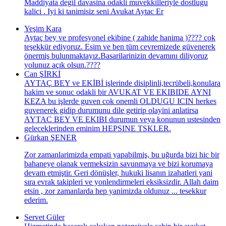
Maddiyata degil davasina odakli muvekkilleriyle dostlugu
kalici . Iyi ki tanimisiz seni Avukat Aytac Er
Yeşim Kara
Aytaç bey ve profesyonel ekibine ( zahide hanima )???? çok
teşekkür ediyoruz. Esim ve ben tüm cevremizede güvenerek
önermiş bulunmaktayız.Basarilarinizin devamını diliyoruz
yolunuz açık olsun.????
Can ŞİRKİ
AYTAÇ BEY ve EKİBİ işlerinde disiplinli,tecrübeli,konulara
hakim ve sonuc odakli bir AVUKAT VE EKIBIDE AYNI
KEZA bu işlerde guven cok onemli OLDUGU ICIN herkes
guvenerek gidip durumunu dile getirip olayini anlatirsa
AYTAC BEY VE EKIBI durumun veya konunun ustesinden
geleceklerinden eminim HEPSINE TSKLER.
Gürkan ŞENER
Zor zamanlarimizda empati yapabilmiş, bu uğurda bizi hic bir
bahaneye olanak vermeksizin savunmaya ve bizi korumaya
devam etmiştir. Geri dönüşler, hukuki lisanın izahatleri yani
sıra evrak takipleri ve yonlendirmeleri eksiksizdir. Allah daim
etsin , zor zamanlarda hep yanimizda oldunuz ... tesekkur
ederim.
Servet Güler