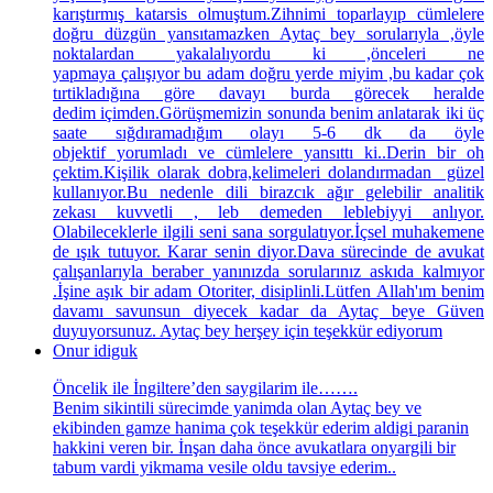
karıştırmış katarsis olmuştum.Zihnimi toparlayıp cümlelere
doğru düzgün yansıtamazken Aytaç bey sorularıyla ,öyle
noktalardan yakalalıyordu ki ,önceleri ne
yapmaya çalışıyor bu adam doğru yerde miyim ,bu kadar çok
tırtikladığına göre davayı burda görecek heralde
dedim içimden.Görüşmemizin sonunda benim anlatarak iki üç
saate sığdıramadığım olayı 5-6 dk da öyle
objektif yorumladı ve cümlelere yansıttı ki..Derin bir oh
çektim.Kişilik olarak dobra,kelimeleri dolandırmadan güzel
kullanıyor.Bu nedenle dili birazcık ağır gelebilir analitik
zekası kuvvetli , leb demeden leblebiyyi anlıyor.
Olabileceklerle ilgili seni sana sorgulatıyor.İçsel muhakemene
de ışık tutuyor. Karar senin diyor.Dava sürecinde de avukat
çalışanlarıyla beraber yanınızda sorularınız askıda kalmıyor
.İşine aşık bir adam Otoriter, disiplinli.Lütfen Allah'ım benim
davamı savunsun diyecek kadar da Aytaç beye Güven
duyuyorsunuz. Aytaç bey herşey için teşekkür ediyorum
Onur idiguk
Öncelik ile İngiltere’den saygilarim ile…….
Benim sikintili sürecimde yanimda olan Aytaç bey ve
ekibinden gamze hanima çok teşekkür ederim aldigi paranin
hakkini veren bir. İnşan daha önce avukatlara onyargili bir
tabum vardi yikmama vesile oldu tavsiye ederim..