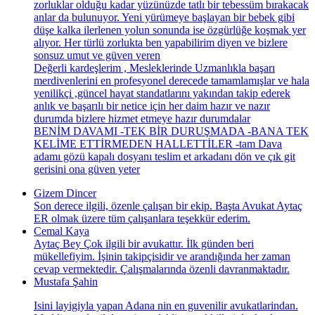
zorluklar olduğu kadar yüzünüzde tatlı bir tebessüm bırakacak
anlar da bulunuyor. Yeni yürümeye başlayan bir bebek gibi
düşe kalka ilerlenen yolun sonunda ise özgürlüğe koşmak yer
alıyor. Her türlü zorlukta ben yapabilirim diyen ve bizlere
sonsuz umut ve güven veren
Değerli kardeşlerim , Mesleklerinde Uzmanlıkla başarı
merdivenlerini en profesyonel derecede tamamlamışlar ve hala
yenilikçi ,güncel hayat standatlarını yakından takip ederek
anlık ve başarılı bir netice için her daim hazır ve nazır
durumda bizlere hizmet etmeye hazır durumdalar
BENİM DAVAMI -TEK BİR DURUŞMADA -BANA TEK
KELİME ETTİRMEDEN HALLETTİLER -tam Dava
adamı gözü kapalı dosyanı teslim et arkadanı dön ve çık git
gerisini ona güven yeter
Gizem Dincer
Son derece ilgili, özenle çalışan bir ekip. Başta Avukat Aytaç
ER olmak üzere tüm çalışanlara teşekkür ederim.
Cemal Kaya
Aytaç Bey Çok ilgili bir avukattır. İlk günden beri
mükellefiyim. İşinin takipçisidir ve arandığında her zaman
cevap vermektedir. Çalışmalarında özenli davranmaktadır.
Mustafa Şahin
Isini layigiyla yapan Adana nin en guvenilir avukatlarindan.