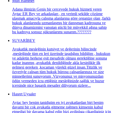
Muh Hammet
Adana ilimizin Geniş bir çerçevede hukuk hizmeti veren
Aytaç ER Bey ve arkadaşları , en verimli şekilde çözüme
ulaşmak amacıyla çalışma alanlarına göre organize olan ,farklı
hukuk alanlarında uzmanlaşmış bir danışman kadrosuna ve
dünya dinamizmini yansıtan güçlü bir müvekkil ağına sahip
bu kadroya sonsuz şükranlarımı sunarım.????????
SUVARİBEY
Avukatlık mesleğinin kutsiyet ve değerinin bilincinde
,mesleğinde tüm en leri üzerinde taşıdığını bildiğim , hukukun
ve adaletin herkese eşit mesafede olması gerektiğine sonuna
kadar inanmış ,avukatlık denildiğinde akla kesinlikle ilk
gelmesi gereken ,kocaman yürekli güzel insan.Titizlik ve
özveriyle çalışan tüm hukuk bürosu çalışanlarınıza ve size
minnetlerimi sunuyorum .Vizyonunuz ve misyonunuzdan
ödün vermeden icra ettiğiniz mesleğinizde,sağlık ve huzur
içersinde nice başarılı mesailer diliyorum sizlere...
Hasret Uysaler
Aytac bey benim tanidigim en iyi avukatlardan biri benim
davami bir cok avukatla gitmeme rağmen kimsenin kabul
etmedigi bir davama kabul edip bizi aydinlıga cikardiginiz icin