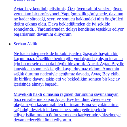
Aytaç bey kendini gelistirmis, Öz güven sahibi ve size güven
veren tam bir profesyonel. Yaptığımız ilk görüşmede, davanın
ne kadar süreceği, seyri ve sonucu hakkındaki tüm öngörüleri
doğru çıkmış oldu. Dava beklediğimden de iyi şekilde
sonuçlandı. . Yardımlarından dolayı kendisine teşekkür ediyor
başarılarının devamını diliyorum.
Serhan Aldik
Ne kadar istemesek de hukuki işlerle uğraşmak hayatın bir
kaçınılmazı. Özellikle benim gibi yurt dışında çalışan insanlar
için bu mesele daha da büyük bir zorluk. Ancak Aytaç Bey ile
tanıştıktan sonra eskisi gibi kaygı duymaz oldum. Annemin
sağlık durumu nedeniyle açtığımız davada, Aytaç Bey ekibi
ile birlikte davayı takip etti ve beklediğim sonucu bir kaç ay
içerisinde almayı başardı.
Müvekkili haklı olmasına rağmen durumunu savunamayan
bazı emsallerine karşın Aytaç Bey kendine güvenen ve
olaylara yön kazandırabilen bir insan. Bana ve yakinlarima
sağladığı destek için kendisine samimiyetle teşekkür
ediyor,istikrarından ödün vermeden kariyerinde yükselmeye
devam edeceğini ümit ediyorum.