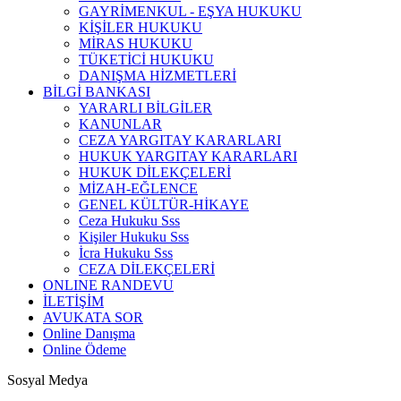
GAYRİMENKUL - EŞYA HUKUKU
KİŞİLER HUKUKU
MİRAS HUKUKU
TÜKETİCİ HUKUKU
DANIŞMA HİZMETLERİ
BİLGİ BANKASI
YARARLI BİLGİLER
KANUNLAR
CEZA YARGITAY KARARLARI
HUKUK YARGITAY KARARLARI
HUKUK DİLEKÇELERİ
MİZAH-EĞLENCE
GENEL KÜLTÜR-HİKAYE
Ceza Hukuku Sss
Kişiler Hukuku Sss
İcra Hukuku Sss
CEZA DİLEKÇELERİ
ONLINE RANDEVU
İLETİŞİM
AVUKATA SOR
Online Danışma
Online Ödeme
Sosyal Medya