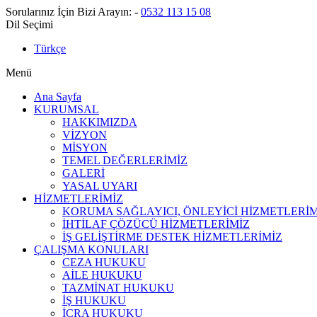
Sorularınız İçin Bizi Arayın:
-
0532 113 15 08
Dil Seçimi
Türkçe
Menü
Ana Sayfa
KURUMSAL
HAKKIMIZDA
VİZYON
MİSYON
TEMEL DEĞERLERİMİZ
GALERİ
YASAL UYARI
HİZMETLERİMİZ
KORUMA SAĞLAYICI, ÖNLEYİCİ HİZMETLERİM
İHTİLAF ÇÖZÜCÜ HİZMETLERİMİZ
İŞ GELİŞTİRME DESTEK HİZMETLERİMİZ
ÇALIŞMA KONULARI
CEZA HUKUKU
AİLE HUKUKU
TAZMİNAT HUKUKU
İŞ HUKUKU
İCRA HUKUKU