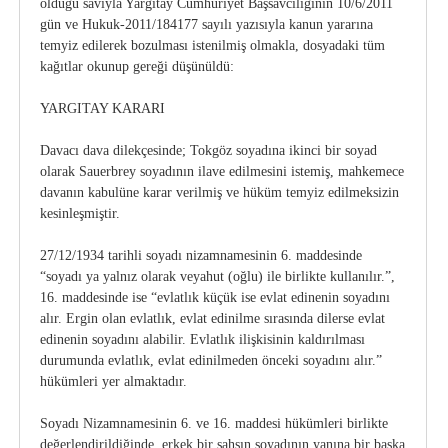
olduğu savıyla Yargıtay Cumhuriyet Başsavcılığının 10/6/2011
gün ve Hukuk-2011/184177 sayılı yazısıyla kanun yararına
temyiz edilerek bozulması istenilmiş olmakla, dosyadaki tüm
kağıtlar okunup gereği düşünüldü:
YARGITAY KARARI
Davacı dava dilekçesinde; Tokgöz soyadına ikinci bir soyad
olarak Sauerbrey soyadının ilave edilmesini istemiş, mahkemece
davanın kabulüne karar verilmiş ve hüküm temyiz edilmeksizin
kesinleşmiştir.
27/12/1934 tarihli soyadı nizamnamesinin 6. maddesinde
“soyadı ya yalnız olarak veyahut (oğlu) ile birlikte kullanılır.”,
16. maddesinde ise “evlatlık küçük ise evlat edinenin soyadını
alır. Ergin olan evlatlık, evlat edinilme sırasında dilerse evlat
edinenin soyadını alabilir. Evlatlık ilişkisinin kaldırılması
durumunda evlatlık, evlat edinilmeden önceki soyadını alır.”
hükümleri yer almaktadır.
Soyadı Nizamnamesinin 6. ve 16. maddesi hükümleri birlikte
değerlendirildiğinde, erkek bir şahsın soyadının yanına bir başka