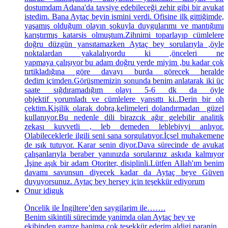
dostumdam Adana'da tavsiye edebileceği zehir gibi bir avukat
istedim. Bana Aytaç beyin ismini verdi. Ofisine ilk gittiğimde,
yaşamış olduğum olayın şokuyla duygularımı ve mantığımı
karıştırmış katarsis olmuştum.Zihnimi toparlayıp cümlelere
doğru düzgün yansıtamazken Aytaç bey sorularıyla ,öyle
noktalardan yakalalıyordu ki ,önceleri ne
yapmaya çalışıyor bu adam doğru yerde miyim ,bu kadar çok
tırtikladığına göre davayı burda görecek heralde
dedim içimden.Görüşmemizin sonunda benim anlatarak iki üç
saate sığdıramadığım olayı 5-6 dk da öyle
objektif yorumladı ve cümlelere yansıttı ki..Derin bir oh
çektim.Kişilik olarak dobra,kelimeleri dolandırmadan güzel
kullanıyor.Bu nedenle dili birazcık ağır gelebilir analitik
zekası kuvvetli , leb demeden leblebiyyi anlıyor.
Olabileceklerle ilgili seni sana sorgulatıyor.İçsel muhakemene
de ışık tutuyor. Karar senin diyor.Dava sürecinde de avukat
çalışanlarıyla beraber yanınızda sorularınız askıda kalmıyor
.İşine aşık bir adam Otoriter, disiplinli.Lütfen Allah'ım benim
davamı savunsun diyecek kadar da Aytaç beye Güven
duyuyorsunuz. Aytaç bey herşey için teşekkür ediyorum
Onur idiguk
Öncelik ile İngiltere’den saygilarim ile…….
Benim sikintili sürecimde yanimda olan Aytaç bey ve
ekibinden gamze hanima çok teşekkür ederim aldigi paranin