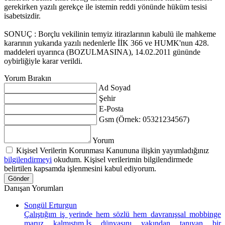
gerekirken yazılı gerekçe ile istemin reddi yönünde hüküm tesisi
isabetsizdir.
SONUÇ : Borçlu vekilinin temyiz itirazlarının kabulü ile mahkeme
kararının yukarıda yazılı nedenlerle İİK 366 ve HUMK'nun 428.
maddeleri uyarınca (BOZULMASINA), 14.02.2011 gününde
oybirliğiyle karar verildi.
Yorum Bırakın
Ad Soyad
Şehir
E-Posta
Gsm (Örnek: 05321234567)
Yorum
Kişisel Verilerin Korunması Kanununa ilişkin yayımladığınız
bilgilendirmeyi
okudum. Kişisel verilerimin bilgilendirmede
belirtilen kapsamda işlenmesini kabul ediyorum.
Gönder
Danışan Yorumları
Songül Erturgun
Çalıştığım iş yerinde hem sözlü hem davranışsal mobbinge
maruz kalmıştım.İş dünyasını yakından tanıyan bir