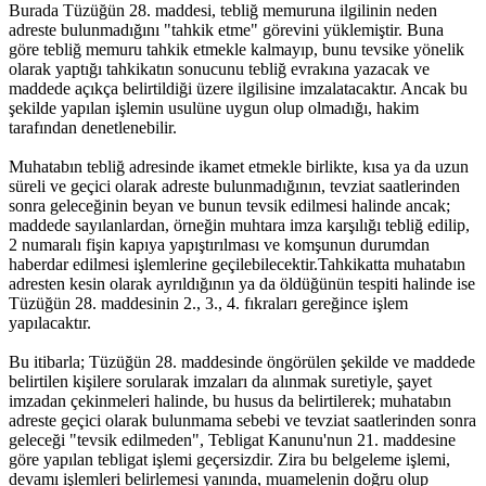
Burada Tüzüğün 28. maddesi, tebliğ memuruna ilgilinin neden
adreste bulunmadığını "tahkik etme" görevini yüklemiştir. Buna
göre tebliğ memuru tahkik etmekle kalmayıp, bunu tevsike yönelik
olarak yaptığı tahkikatın sonucunu tebliğ evrakına yazacak ve
maddede açıkça belirtildiği üzere ilgilisine imzalatacaktır. Ancak bu
şekilde yapılan işlemin usulüne uygun olup olmadığı, hakim
tarafından denetlenebilir.
Muhatabın tebliğ adresinde ikamet etmekle birlikte, kısa ya da uzun
süreli ve geçici olarak adreste bulunmadığının, tevziat saatlerinden
sonra geleceğinin beyan ve bunun tevsik edilmesi halinde ancak;
maddede sayılanlardan, örneğin muhtara imza karşılığı tebliğ edilip,
2 numaralı fişin kapıya yapıştırılması ve komşunun durumdan
haberdar edilmesi işlemlerine geçilebilecektir.Tahkikatta muhatabın
adresten kesin olarak ayrıldığının ya da öldüğünün tespiti halinde ise
Tüzüğün 28. maddesinin 2., 3., 4. fıkraları gereğince işlem
yapılacaktır.
Bu itibarla; Tüzüğün 28. maddesinde öngörülen şekilde ve maddede
belirtilen kişilere sorularak imzaları da alınmak suretiyle, şayet
imzadan çekinmeleri halinde, bu husus da belirtilerek; muhatabın
adreste geçici olarak bulunmama sebebi ve tevziat saatlerinden sonra
geleceği "tevsik edilmeden", Tebligat Kanunu'nun 21. maddesine
göre yapılan tebligat işlemi geçersizdir. Zira bu belgeleme işlemi,
devamı işlemleri belirlemesi yanında, muamelenin doğru olup