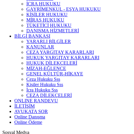
İCRA HUKUKU
GAYRİMENKUL - EŞYA HUKUKU
KİŞİLER HUKUKU
MİRAS HUKUKU
TÜKETİCİ HUKUKU
DANIŞMA HİZMETLERİ
BİLGİ BANKASI
YARARLI BİLGİLER
KANUNLAR
CEZA YARGITAY KARARLARI
HUKUK YARGITAY KARARLARI
HUKUK DİLEKÇELERİ
MİZAH-EĞLENCE
GENEL KÜLTÜR-HİKAYE
Ceza Hukuku Sss
Kişiler Hukuku Sss
İcra Hukuku Sss
CEZA DİLEKÇELERİ
ONLINE RANDEVU
İLETİŞİM
AVUKATA SOR
Online Danışma
Online Ödeme
Sosyal Medya