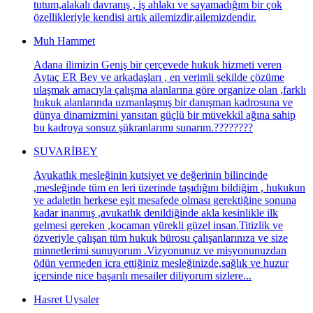
tutum,alakalı davranış , iş ahlakı ve sayamadığım bir çok
özellikleriyle kendisi artık ailemizdir,ailemizdendir.
Muh Hammet
Adana ilimizin Geniş bir çerçevede hukuk hizmeti veren
Aytaç ER Bey ve arkadaşları , en verimli şekilde çözüme
ulaşmak amacıyla çalışma alanlarına göre organize olan ,farklı
hukuk alanlarında uzmanlaşmış bir danışman kadrosuna ve
dünya dinamizmini yansıtan güçlü bir müvekkil ağına sahip
bu kadroya sonsuz şükranlarımı sunarım.????????
SUVARİBEY
Avukatlık mesleğinin kutsiyet ve değerinin bilincinde
,mesleğinde tüm en leri üzerinde taşıdığını bildiğim , hukukun
ve adaletin herkese eşit mesafede olması gerektiğine sonuna
kadar inanmış ,avukatlık denildiğinde akla kesinlikle ilk
gelmesi gereken ,kocaman yürekli güzel insan.Titizlik ve
özveriyle çalışan tüm hukuk bürosu çalışanlarınıza ve size
minnetlerimi sunuyorum .Vizyonunuz ve misyonunuzdan
ödün vermeden icra ettiğiniz mesleğinizde,sağlık ve huzur
içersinde nice başarılı mesailer diliyorum sizlere...
Hasret Uysaler