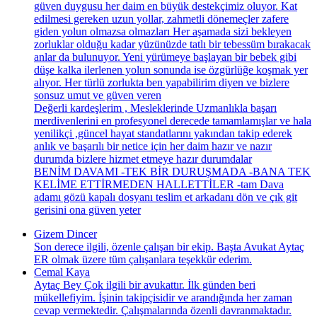
güven duygusu her daim en büyük destekçimiz oluyor. Kat
edilmesi gereken uzun yollar, zahmetli dönemeçler zafere
giden yolun olmazsa olmazları Her aşamada sizi bekleyen
zorluklar olduğu kadar yüzünüzde tatlı bir tebessüm bırakacak
anlar da bulunuyor. Yeni yürümeye başlayan bir bebek gibi
düşe kalka ilerlenen yolun sonunda ise özgürlüğe koşmak yer
alıyor. Her türlü zorlukta ben yapabilirim diyen ve bizlere
sonsuz umut ve güven veren
Değerli kardeşlerim , Mesleklerinde Uzmanlıkla başarı
merdivenlerini en profesyonel derecede tamamlamışlar ve hala
yenilikçi ,güncel hayat standatlarını yakından takip ederek
anlık ve başarılı bir netice için her daim hazır ve nazır
durumda bizlere hizmet etmeye hazır durumdalar
BENİM DAVAMI -TEK BİR DURUŞMADA -BANA TEK
KELİME ETTİRMEDEN HALLETTİLER -tam Dava
adamı gözü kapalı dosyanı teslim et arkadanı dön ve çık git
gerisini ona güven yeter
Gizem Dincer
Son derece ilgili, özenle çalışan bir ekip. Başta Avukat Aytaç
ER olmak üzere tüm çalışanlara teşekkür ederim.
Cemal Kaya
Aytaç Bey Çok ilgili bir avukattır. İlk günden beri
mükellefiyim. İşinin takipçisidir ve arandığında her zaman
cevap vermektedir. Çalışmalarında özenli davranmaktadır.