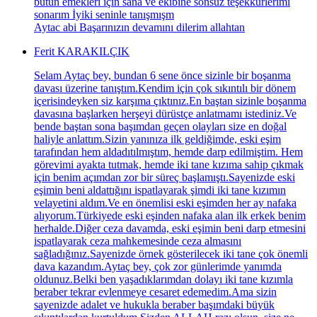
bütün emekleri için sana ve ekibine sonsuz teşekkürlerimi
sonarım İyiki seninle tanışmışm
Aytac abi Başarınızın devamını dilerim allahtan
Ferit KARAKILÇIK
Selam Aytaç bey, bundan 6 sene önce sizinle bir boşanma
davası üzerine tanıştım.Kendim için çok sıkıntılı bir dönem
içerisindeyken siz karşıma çıktınız.En baştan sizinle boşanma
davasına başlarken herşeyi dürüstçe anlatmamı istediniz.Ve
bende baştan sona başımdan geçen olayları size en doğal
haliyle anlattım.Sizin yanınıza ilk geldiğimde, eski eşim
tarafından hem aldadıtılmıştım, hemde darp edilmiştim. Hem
görevimi ayakta tutmak, hemde iki tane kızıma sahip çıkmak
için benim açımdan zor bir süreç başlamıştı.Sayenizde eski
eşimin beni aldattığını ispatlayarak şimdi iki tane kızımın
velayetini aldım.Ve en önemlisi eski eşimden her ay nafaka
alıyorum.Türkiyede eski eşinden nafaka alan ilk erkek benim
herhalde.Diğer ceza davamda, eski eşimin beni darp etmesini
ispatlayarak ceza mahkemesinde ceza almasını
sağladığınız.Sayenizde örnek gösterilecek iki tane çok önemli
dava kazandım.Aytaç bey, çok zor günlerimde yanımda
oldunuz.Belki ben yaşadıklarımdan dolayı iki tane kızımla
beraber tekrar evlenmeye cesaret edemedim.Ama sizin
sayenizde adalet ve hukukla beraber başımdaki büyük