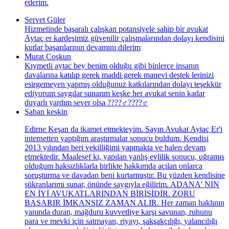
ederim.
Servet Güler
Hizmetinde başaralı çalışkan potansiyele sahip bir avukat
Aytaç er kardeşimiz güvenilir çalışmalarından dolayı kendisini
kutlar başarılarının devamını dilerim
Murat Coşkun
Kıymetli aytac bey benim olduğu gibi binlerce insanın
davalarına katılıp gerek maddi gerek manevi destek lerinizi
esirgemeyen yapmış olduğunuz katkılarından dolayı teşekkür
ediyorum saygılar sunarım keşke her avukat senin kadar
duyarlı yardım sever olsa ????‍♂️????‍♂️
Şaban keskin
Edirne Keşan da ikamet etmekteyim. Sayın Avukat Aytaç Er'i
internetten yaptığım araştırmalar sonucu buldum. Kendisi
2013 yılından beri vekilliğimi yapmakta ve halen devam
etmektedir. Maalesef ki, yapılan yanlış evlilik sonucu, uğramış
olduğum haksızlıklarla birlikte hakkımda açılan onlarca
soruşturma ve davadan beni kurtarmıştır. Bu yüzden kendisine
şükranlarımı sunar, önünde saygıyla eğilirim. ADANA' NIN
EN İYİ AVUKATLARINDAN BİRİSİDİR. ZORU
BAŞARIR İMKANSIZ ZAMAN ALIR. Her zaman haklının
yanında duran, mağduru kuvvetliye karşı savunan, ruhunu
para ve mevki için satmayan, riyayı, şakşakçılığı, yalancılığı