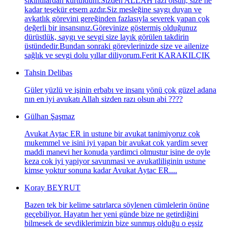
sıkıntılardan kurtuldum.Sizden ALLAH razı olsun, size ne
kadar teşekür etsem azdır.Siz mesleğine saygı duyan ve
avkatlık görevini gereğinden fazlasıyla severek yapan çok
değerli bir insansınız.Görevinize göstermiş olduğunuz
dürüstlük, saygı ve sevgi size layık görülen takdirin
üstündedir.Bundan sonraki görevlerinizde size ve ailenize
sağlık ve sevgi dolu yıllar diliyorum.Ferit KARAKILÇIK
Tahsin Delibas
Güler yüzlü ve işinin erbabı ve insanı yönü çok güzel adana
nın en iyi avukatı Allah sizden razı olsun abi ????
Gülhan Şaşmaz
Avukat Aytac ER in ustune bir avukat tanimiyoruz cok
mukemmel ve isini iyi yapan bir avukat cok yardim sever
maddi manevi her konuda yardimci olmustur isine de oyle
keza cok iyi yapiyor savunmasi ve avukatliliginin ustune
kimse yoktur sonuna kadar Avukat Aytac ER....
Koray BEYRUT
Bazen tek bir kelime satırlarca söylenen cümlelerin önüne
geçebiliyor. Hayatın her yeni günde bize ne getirdiğini
bilmesek de sevdiklerimizin bize sunmuş olduğu o eşsiz