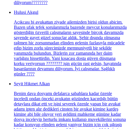
diliyorum????????
Hulusi Akgul
Açıkcası bi avukattan ziyade ailemizden birisi oldun abicim.
Bazen ufak tefek sorularımızla bazende mevcut konularımızda
gösterdiğin özverili çalışmaların sayesinde birçok davamızda
sayende gayet güzel sonuçlar aldık. Şehir dışında olmasına
rağmen hiç zorsunmadan elinden gelenin fazlasıyla mücadele
edip bizim zorlu sürecimizde memnuniyetli bir şekilde
yanımızda bulundun. Bizlerin zor zamanında her daim
varlığını hissettirdin. Yani kısacası dosta güven düşmana
korku veriyorsun ???????? işin gücün rast gelsin, hayatında
başarılarının devamını diliyorum. İyi çalışmalar. Sağlıklı
günler ????
Seyit Hikmet Alkan
Benim dava dosyamı defalarca sabahlara kadar özenle
inceledi ondan önceki avukatın gözünden kaçırdığı bütün
detaylara dikat etti ve işini severek özenle yapan bir avukat
adamı ipten alır dedikleri cinsten bir avukat kimine kardeş
kimine abi bile oluyor yeri geldimi mahkeme gününe kadar
dosya inceleyip herturlu imkanı kullanıp muvekillerini sonuna
kadar koruyup elinden geleni yapiyor bizim için çok uğraştı