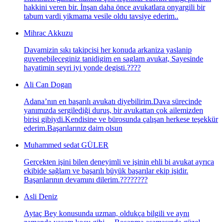
hakkini veren bir. İnşan daha önce avukatlara onyargili bir
tabum vardi yikmama vesile oldu tavsiye ederim..
Mihrac Akkuzu
Davamizin sıkı takipcisi her konuda arkaniza yaslanip
guvenebileceginiz tanidigim en saglam avukat, Sayesinde
hayatimin seyri iyi yonde degisti.????
Ali Can Dogan
Adana’nın en başarılı avukatı diyebilirim.Dava sürecinde
yanımızda sergilediği duruş, bir avukattan çok ailemizden
birisi gibiydi.Kendisine ve bürosunda çalışan herkese teşekkür
ederim.Başarılarınız daim olsun
Muhammed sedat GÜLER
Gerçekten işini bilen deneyimli ve işinin ehli bi avukat ayrıca
ekibide sağlam ve başarılı büyük başarılar ekip işidir.
Başarılarının devamını dilerim.????????
Asli Deniz
Aytaç Bey konusunda uzman, oldukça bilgili ve aynı