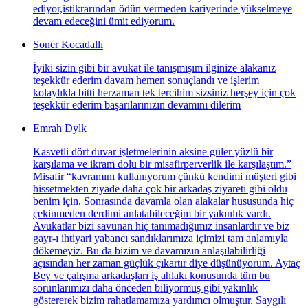
ediyor,istikrarından ödün vermeden kariyerinde yükselmeye
devam edeceğini ümit ediyorum.
Soner Kocadallı
İyiki sizin gibi bir avukat ile tanışmışım ilginize alakanız
teşekkür ederim davam hemen sonuçlandı ve işlerim
kolaylıkla bitti herzaman tek tercihim sizsiniz herşey için çok
teşekkür ederim başarılarınızın devamını dilerim
Emrah Dylk
Kasvetli dört duvar işletmelerinin aksine güler yüzlü bir
karşılama ve ikram dolu bir misafirperverlik ile karşılaştım.”
Misafir “kavramını kullanıyorum çünkü kendimi müşteri gibi
hissetmekten ziyade daha çok bir arkadaş ziyareti gibi oldu
benim için. Sonrasında davamla olan alakalar hususunda hiç
çekinmeden derdimi anlatabileceğim bir yakınlık vardı.
Avukatlar bizi savunan hiç tanımadığımız insanlardır ve biz
gayr-ı ihtiyari yabancı sandıklarımıza içimizi tam anlamıyla
dökemeyiz. Bu da bizim ve davamızın anlaşılabilirliği
açısından her zaman güçlük çıkartır diye düşünüyorum. Aytaç
Bey ve çalışma arkadaşları iş ahlakı konusunda tüm bu
sorunlarımızı daha önceden biliyormuş gibi yakınlık
göstererek bizim rahatlamamıza yardımcı olmuştur. Saygılı