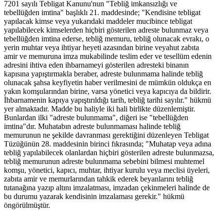
7201 sayılı Tebligat Kanunu'nun "Tebliğ imkansızlığı ve
tebellüğden imtina" başlıklı 21. maddesinde; "Kendisine tebligat
yapılacak kimse veya yukarıdaki maddeler mucibince tebligat
yapılabilecek kimselerden hiçbiri gösterilen adreste bulunmaz veya
tebellüğden imtina ederse, tebliğ memuru, tebliğ olunacak evrakı, o
yerin muhtar veya ihtiyar heyeti azasından birine veyahut zabıta
amir ve memuruna imza mukabilinde teslim eder ve tesellüm edenin
adresini ihtiva eden ihbarnameyi gösterilen adresteki binanın
kapısına yapıştırmakla beraber, adreste bulunmama halinde tebliğ
olunacak şahsa keyfiyetin haber verilmesini de mümkün oldukça en
yakın komşularından birine, varsa yönetici veya kapıcıya da bildirir.
İhbarnamenin kapıya yapıştırıldığı tarih, tebliğ tarihi sayılır." hükmü
yer almaktadır. Madde bu haliyle iki hali birlikte düzenlemiştir.
Bunlardan ilki "adreste bulunmama", diğeri ise "tebellüğden
imtina"dır. Muhatabın adreste bulunmaması halinde tebliğ
memurunun ne şekilde davranması gerektiğini düzenleyen Tebligat
Tüzüğünün 28. maddesinin birinci fıkrasında; "Muhatap veya adına
tebliğ yapılabilecek olanlardan hiçbiri gösterilen adreste bulunmazsa,
tebliğ memurunun adreste bulunmama sebebini bilmesi muhtemel
komşu, yönetici, kapıcı, muhtar, ihtiyar kurulu veya meclisi üyeleri,
zabıta amir ve memurlarından tahkik ederek beyanlarını tebliğ
tutanağına yazıp altını imzalatması, imzadan çekinmeleri halinde de
bu durumu yazarak kendisinin imzalaması gerekir." hükmü
öngörülmüştür.