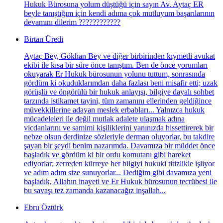
Hukuk Bürosuna yolum düştüğü için sayın Av. Aytaç ER
beyle tanıştığım için kendi adıma çok mutluyum başarılarının
devamını dilerim ????????????
Birtan Üredi
Aytaç Bey, Gökhan Bey ve diğer birbirinden kıymetli avukat
ekibi ile kısa bir süre önce tanıştım. Ben de önce yorumları
okuyarak Er Hukuk bürosunun yolunu tuttum, sonrasında
gördüm ki okuduklarımdan daha fazlası beni misafir etti; uzak
görüşlü ve öngörülü bir hukuk anlayışı, bilgiye dayalı sohbet
tarzında istikamet tayini, tüm zamanını ellerinden geldiğince
müvekkillerine adayan meslek erbabları... Yalnızca hukuk
mücadeleleri ile değil mutlak adalete ulaşmak adına
vicdanlarını ve samimi kişiliklerini yanınızda hissettirerek bir
nebze olsun derdinize sözleriyle derman oluyorlar, bu takdire
şayan bir şeydi benim nazarımda. Davamıza bir müddet önce
başladık ve gördüm ki bir ordu komutanı gibi hareket
ediyorlar; zerreden kürreye her bilgiyi hukuki titizlikle işliyor
ve adım adım size sunuyorlar... Dediğim gibi davamıza yeni
başladık, Allahın inayeti ve Er Hukuk bürosunun tecrübesi ile
bu savaşı tez zamanda kazanacağız inşallah...
Ebru Öztürk