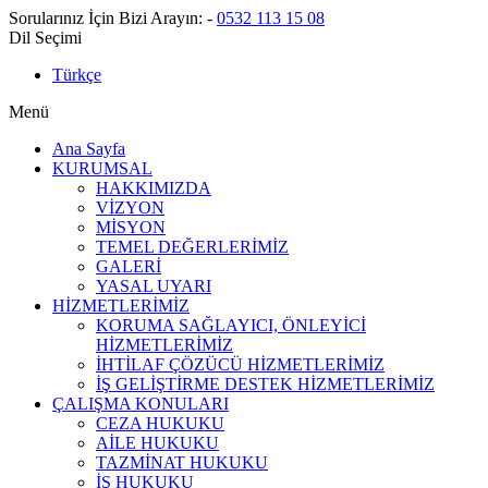
Sorularınız İçin Bizi Arayın:
-
0532 113 15 08
Dil Seçimi
Türkçe
Menü
Ana Sayfa
KURUMSAL
HAKKIMIZDA
VİZYON
MİSYON
TEMEL DEĞERLERİMİZ
GALERİ
YASAL UYARI
HİZMETLERİMİZ
KORUMA SAĞLAYICI, ÖNLEYİCİ
HİZMETLERİMİZ
İHTİLAF ÇÖZÜCÜ HİZMETLERİMİZ
İŞ GELİŞTİRME DESTEK HİZMETLERİMİZ
ÇALIŞMA KONULARI
CEZA HUKUKU
AİLE HUKUKU
TAZMİNAT HUKUKU
İŞ HUKUKU