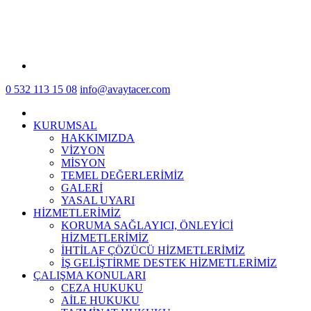
0 532 113 15 08
info@avaytacer.com
KURUMSAL
HAKKIMIZDA
VİZYON
MİSYON
TEMEL DEĞERLERİMİZ
GALERİ
YASAL UYARI
HİZMETLERİMİZ
KORUMA SAĞLAYICI, ÖNLEYİCİ
HİZMETLERİMİZ
İHTİLAF ÇÖZÜCÜ HİZMETLERİMİZ
İŞ GELİŞTİRME DESTEK HİZMETLERİMİZ
ÇALIŞMA KONULARI
CEZA HUKUKU
AİLE HUKUKU