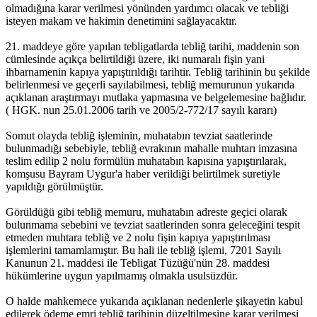
olmadığına karar verilmesi yönünden yardımcı olacak ve tebliği
isteyen makam ve hakimin denetimini sağlayacaktır.
21. maddeye göre yapılan tebligatlarda tebliğ tarihi, maddenin son
cümlesinde açıkça belirtildiği üzere, iki numaralı fişin yani
ihbarnamenin kapıya yapıştırıldığı tarihtir. Tebliğ tarihinin bu şekilde
belirlenmesi ve geçerli sayılabilmesi, tebliğ memurunun yukarıda
açıklanan araştırmayı mutlaka yapmasına ve belgelemesine bağlıdır.
( HGK. nun 25.01.2006 tarih ve 2005/2-772/17 sayılı kararı)
Somut olayda tebliğ işleminin, muhatabın tevziat saatlerinde
bulunmadığı sebebiyle, tebliğ evrakının mahalle muhtarı imzasına
teslim edilip 2 nolu formülün muhatabın kapısına yapıştırılarak,
komşusu Bayram Uygur'a haber verildiği belirtilmek suretiyle
yapıldığı görülmüştür.
Görüldüğü gibi tebliğ memuru, muhatabın adreste geçici olarak
bulunmama sebebini ve tevziat saatlerinden sonra geleceğini tespit
etmeden muhtara tebliğ ve 2 nolu fişin kapıya yapıştırılması
işlemlerini tamamlamıştır. Bu hali ile tebliğ işlemi, 7201 Sayılı
Kanunun 21. maddesi ile Tebligat Tüzüğü'nün 28. maddesi
hükümlerine uygun yapılmamış olmakla usulsüzdür.
O halde mahkemece yukarıda açıklanan nedenlerle şikayetin kabul
edilerek ödeme emri tebliğ tarihinin düzeltilmesine karar verilmesi