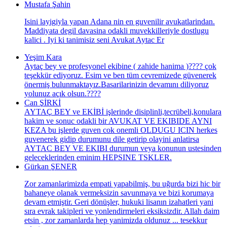
Mustafa Şahin
Isini layigiyla yapan Adana nin en guvenilir avukatlarindan.
Maddiyata degil davasina odakli muvekkilleriyle dostlugu
kalici . Iyi ki tanimisiz seni Avukat Aytac Er
Yeşim Kara
Aytaç bey ve profesyonel ekibine ( zahide hanima )???? çok
teşekkür ediyoruz. Esim ve ben tüm cevremizede güvenerek
önermiş bulunmaktayız.Basarilarinizin devamını diliyoruz
yolunuz açık olsun.????
Can ŞİRKİ
AYTAÇ BEY ve EKİBİ işlerinde disiplinli,tecrübeli,konulara
hakim ve sonuc odakli bir AVUKAT VE EKIBIDE AYNI
KEZA bu işlerde guven cok onemli OLDUGU ICIN herkes
guvenerek gidip durumunu dile getirip olayini anlatirsa
AYTAC BEY VE EKIBI durumun veya konunun ustesinden
geleceklerinden eminim HEPSINE TSKLER.
Gürkan ŞENER
Zor zamanlarimizda empati yapabilmiş, bu uğurda bizi hic bir
bahaneye olanak vermeksizin savunmaya ve bizi korumaya
devam etmiştir. Geri dönüşler, hukuki lisanın izahatleri yani
sıra evrak takipleri ve yonlendirmeleri eksiksizdir. Allah daim
etsin , zor zamanlarda hep yanimizda oldunuz ... tesekkur