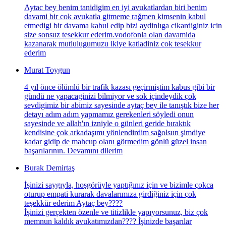
Aytac bey benim tanidigim en iyi avukatlardan biri benim
davami bir cok avukatla gitmeme rağmen kimsenin kabul
etmedigi bir davama kabul edip bizi aydinlıga cikardiginiz icin
size sonsuz tesekkur ederim.vodofonla olan davamida
kazanarak mutlulugumuzu ikiye katladiniz cok tesekkur
ederim
Murat Toygun
4 yıl önce ölümlü bir trafik kazası geçirmiştim kabus gibi bir
gündü ne yapacaginizi bilmiyor ve sok içindeydik çok
sevdigimiz bir abimiz sayesinde aytaç bey ile tanıştık bize her
detayı adım adım yapmamız gerekenleri söyledi onun
sayesinde ve allah'ın izniyle o günleri geride bıraktık
kendisine çok arkadaşımı yönlendirdim sağolsun şimdiye
kadar gidip de mahcup olanı görmedim gönlü güzel insan
başarılarının. Devamını dilerim
Burak Demirtaş
İşinizi saygıyla, hoşgörüyle yaptığınız için ve bizimle çokca
oturup empati kurarak davalarımıza girdiğiniz için çok
teşekkür ederim Aytaç bey????
İşinizi gerçekten özenle ve titizlikle yapıyorsunuz, biz çok
memnun kaldık avukatımızdan???? İşinizde başarılar