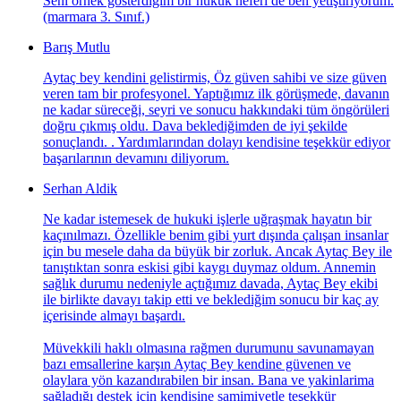
Seni örnek gösterdiğim bir hukuk neferi de ben yetiştiriyorum.
(marmara 3. Sınıf.)
Barış Mutlu
Aytaç bey kendini gelistirmis, Öz güven sahibi ve size güven
veren tam bir profesyonel. Yaptığımız ilk görüşmede, davanın
ne kadar süreceği, seyri ve sonucu hakkındaki tüm öngörüleri
doğru çıkmış oldu. Dava beklediğimden de iyi şekilde
sonuçlandı. . Yardımlarından dolayı kendisine teşekkür ediyor
başarılarının devamını diliyorum.
Serhan Aldik
Ne kadar istemesek de hukuki işlerle uğraşmak hayatın bir
kaçınılmazı. Özellikle benim gibi yurt dışında çalışan insanlar
için bu mesele daha da büyük bir zorluk. Ancak Aytaç Bey ile
tanıştıktan sonra eskisi gibi kaygı duymaz oldum. Annemin
sağlık durumu nedeniyle açtığımız davada, Aytaç Bey ekibi
ile birlikte davayı takip etti ve beklediğim sonucu bir kaç ay
içerisinde almayı başardı.
Müvekkili haklı olmasına rağmen durumunu savunamayan
bazı emsallerine karşın Aytaç Bey kendine güvenen ve
olaylara yön kazandırabilen bir insan. Bana ve yakinlarima
sağladığı destek için kendisine samimiyetle teşekkür