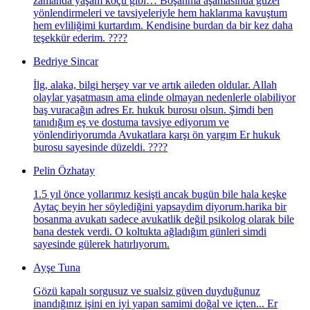
zamanda yaşam koçu gibi… Boşanma aşamasında güzel
yönlendirmeleri ve tavsiyeleriyle hem haklarıma kavuştum
hem evliliğimi kurtardım. Kendisine burdan da bir kez daha
teşekkür ederim. ????
Bedriye Sincar
İlg, alaka, bilgi herşey var ve artık aileden oldular. Allah
olaylar yaşatmasın ama elinde olmayan nedenlerle olabiliyor
baş vuracağın adres Er. hukuk burosu olsun. Şimdi ben
tanıdığım eş ve dostuma tavsiye ediyorum ve
yönlendiriyorumda Avukatlara karşı ön yargım Er hukuk
burosu sayesinde düzeldi. ????
Pelin Özhatay
1.5 yıl önce yollarımız kesişti ancak bugün bile hala keşke
Aytaç beyin her söylediğini yapsaydim diyorum.harika bir
bosanma avukatı sadece avukatlik değil psikolog olarak bile
bana destek verdi. O koltukta ağladığım günleri simdi
sayesinde gülerek hatırlıyorum.
Ayşe Tuna
Gözü kapalı sorgusuz ve sualsiz güven duyduğunuz
inandığınız işini en iyi yapan samimi doğal ve içten... Er