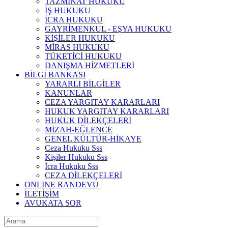
TAZMİNAT HUKUKU
İŞ HUKUKU
İCRA HUKUKU
GAYRİMENKUL - EŞYA HUKUKU
KİŞİLER HUKUKU
MİRAS HUKUKU
TÜKETİCİ HUKUKU
DANIŞMA HİZMETLERİ
BİLGİ BANKASI
YARARLI BİLGİLER
KANUNLAR
CEZA YARGITAY KARARLARI
HUKUK YARGITAY KARARLARI
HUKUK DİLEKÇELERİ
MİZAH-EĞLENCE
GENEL KÜLTÜR-HİKAYE
Ceza Hukuku Sss
Kişiler Hukuku Sss
İcra Hukuku Sss
CEZA DİLEKÇELERİ
ONLINE RANDEVU
İLETİŞİM
AVUKATA SOR