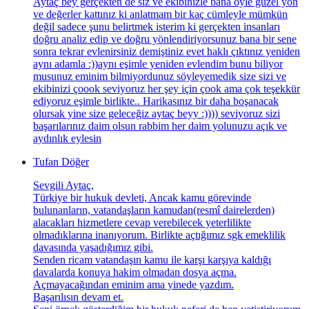
Aytaç bey gerçekten de siz ve ekibinizle bana öyle güzel yön
ve değerler kattınız ki anlatmam bir kaç cümleyle mümkün
değil sadece şunu belirtmek isterim ki gerçekten insanları
doğru analiz edip ve doğru yönlendiriyorsunuz bana bir sene
sonra tekrar evlenirsiniz demiştiniz evet haklı çıktınız yeniden
aynı adamla :))aynı eşimle yeniden evlendim bunu biliyor
musunuz eminim bilmiyordunuz söyleyemedik size sizi ve
ekibinizi çoook seviyoruz her şey için çook ama çok teşekkür
ediyoruz eşimle birlikte.. Harikasınız bir daha boşanacak
olursak yine size geleceğiz aytaç beyy :)))) seviyoruz sizi
başarılarınız daim olsun rabbim her daim yolunuzu açık ve
aydınlık eylesin
Tufan Döğer
Sevgili Aytaç,
Türkiye bir hukuk devleti, Ancak kamu görevinde
bulunanların, vatandaşların kamudan(resmî dairelerden)
alacakları hizmetlere cevap verebilecek yeterlilikte
olmadıklarına inanıyorum. Birlikte açtığımız sgk emeklilik
davasında yaşadığımız gibi.
Senden ricam vatandaşın kamu ile karşı karşıya kaldığı
davalarda konuya hakim olmadan dosya açma.
Açmayacağından eminim ama yinede yazdım.
Başarılısın devam et.