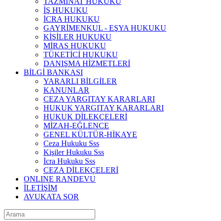
TAZMİNAT HUKUKU
İŞ HUKUKU
İCRA HUKUKU
GAYRİMENKUL - EŞYA HUKUKU
KİŞİLER HUKUKU
MİRAS HUKUKU
TÜKETİCİ HUKUKU
DANIŞMA HİZMETLERİ
BİLGİ BANKASI
YARARLI BİLGİLER
KANUNLAR
CEZA YARGITAY KARARLARI
HUKUK YARGITAY KARARLARI
HUKUK DİLEKÇELERİ
MİZAH-EĞLENCE
GENEL KÜLTÜR-HİKAYE
Ceza Hukuku Sss
Kişiler Hukuku Sss
İcra Hukuku Sss
CEZA DİLEKÇELERİ
ONLINE RANDEVU
İLETİŞİM
AVUKATA SOR