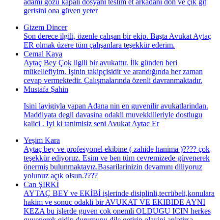
adamı gözü kapalı dosyanı teslim et arkadanı dön ve çık git
gerisini ona güven yeter
Gizem Dincer
Son derece ilgili, özenle çalışan bir ekip. Başta Avukat Aytaç
ER olmak üzere tüm çalışanlara teşekkür ederim.
Cemal Kaya
Aytaç Bey Çok ilgili bir avukattır. İlk günden beri
mükellefiyim. İşinin takipçisidir ve arandığında her zaman
cevap vermektedir. Çalışmalarında özenli davranmaktadır.
Mustafa Şahin
Isini layigiyla yapan Adana nin en guvenilir avukatlarindan.
Maddiyata degil davasina odakli muvekkilleriyle dostlugu
kalici . Iyi ki tanimisiz seni Avukat Aytac Er
Yeşim Kara
Aytaç bey ve profesyonel ekibine ( zahide hanima )???? çok
teşekkür ediyoruz. Esim ve ben tüm cevremizede güvenerek
önermiş bulunmaktayız.Basarilarinizin devamını diliyoruz
yolunuz açık olsun.????
Can ŞİRKİ
AYTAÇ BEY ve EKİBİ işlerinde disiplinli,tecrübeli,konulara
hakim ve sonuc odakli bir AVUKAT VE EKIBIDE AYNI
KEZA bu işlerde guven cok onemli OLDUGU ICIN herkes
guvenerek gidip durumunu dile getirip olayini anlatirsa