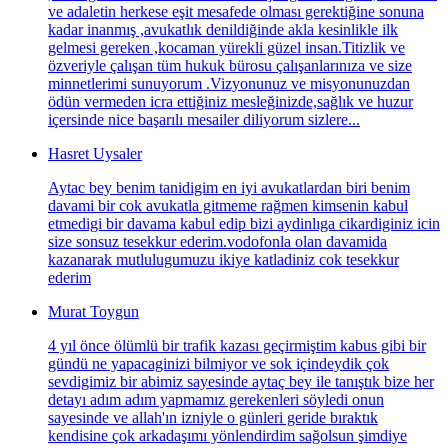
ve adaletin herkese eşit mesafede olması gerektiğine sonuna
kadar inanmış ,avukatlık denildiğinde akla kesinlikle ilk
gelmesi gereken ,kocaman yürekli güzel insan.Titizlik ve
özveriyle çalışan tüm hukuk bürosu çalışanlarınıza ve size
minnetlerimi sunuyorum .Vizyonunuz ve misyonunuzdan
ödün vermeden icra ettiğiniz mesleğinizde,sağlık ve huzur
içersinde nice başarılı mesailer diliyorum sizlere...
Hasret Uysaler
Aytac bey benim tanidigim en iyi avukatlardan biri benim
davami bir cok avukatla gitmeme rağmen kimsenin kabul
etmedigi bir davama kabul edip bizi aydinlıga cikardiginiz icin
size sonsuz tesekkur ederim.vodofonla olan davamida
kazanarak mutlulugumuzu ikiye katladiniz cok tesekkur
ederim
Murat Toygun
4 yıl önce ölümlü bir trafik kazası geçirmiştim kabus gibi bir
gündü ne yapacaginizi bilmiyor ve sok içindeydik çok
sevdigimiz bir abimiz sayesinde aytaç bey ile tanıştık bize her
detayı adım adım yapmamız gerekenleri söyledi onun
sayesinde ve allah'ın izniyle o günleri geride bıraktık
kendisine çok arkadaşımı yönlendirdim sağolsun şimdiye