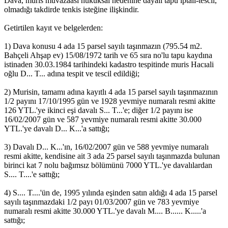
Dava, muris muvazaası hukuksal nedenine dayalı tapu iptali-tescil,
olmadığı takdirde tenkis isteğine ilişkindir.
Getirtilen kayıt ve belgelerden:
1) Dava konusu 4 ada 15 parsel sayılı taşınmazın (795.54 m2.
Bahçeli Ahşap ev) 15/08/1972 tarih ve 65 sıra no'lu tapu kaydına
istinaden 30.03.1984 tarihindeki kadastro tespitinde muris Hacıali
oğlu D... T... adına tespit ve tescil edildiği;
2) Murisin, tamamı adına kayıtlı 4 ada 15 parsel sayılı taşınmazının
1/2 payını 17/10/1995 gün ve 1928 yevmiye numaralı resmi akitte
126 YTL.'ye ikinci eşi davalı S... T...'e; diğer 1/2 payını ise
16/02/2007 gün ve 587 yevmiye numaralı resmi akitte 30.000
YTL.'ye davalı D... K...'a sattığı;
3) Davalı D... K...'ın, 16/02/2007 gün ve 588 yevmiye numaralı
resmi akitte, kendisine ait 3 ada 25 parsel sayılı taşınmazda bulunan
birinci kat 7 nolu bağımsız bölümünü 7000 YTL.'ye davalılardan
S.... T....'e sattığı;
4) S.... T....'ün de, 1995 yılında eşinden satın aldığı 4 ada 15 parsel
sayılı taşınmazdaki 1/2 payı 01/03/2007 gün ve 783 yevmiye
numaralı resmi akitte 30.000 YTL.'ye davalı M.... B...... K.....'a
sattığı;