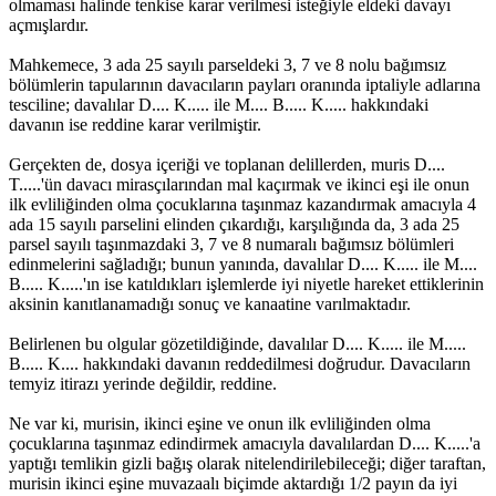
olmaması halinde tenkise karar verilmesi isteğiyle eldeki davayı
açmışlardır.
Mahkemece, 3 ada 25 sayılı parseldeki 3, 7 ve 8 nolu bağımsız
bölümlerin tapularının davacıların payları oranında iptaliyle adlarına
tesciline; davalılar D.... K..... ile M.... B..... K..... hakkındaki
davanın ise reddine karar verilmiştir.
Gerçekten de, dosya içeriği ve toplanan delillerden, muris D....
T.....'ün davacı mirasçılarından mal kaçırmak ve ikinci eşi ile onun
ilk evliliğinden olma çocuklarına taşınmaz kazandırmak amacıyla 4
ada 15 sayılı parselini elinden çıkardığı, karşılığında da, 3 ada 25
parsel sayılı taşınmazdaki 3, 7 ve 8 numaralı bağımsız bölümleri
edinmelerini sağladığı; bunun yanında, davalılar D.... K..... ile M....
B..... K.....'ın ise katıldıkları işlemlerde iyi niyetle hareket ettiklerinin
aksinin kanıtlanamadığı sonuç ve kanaatine varılmaktadır.
Belirlenen bu olgular gözetildiğinde, davalılar D.... K..... ile M.....
B..... K.... hakkındaki davanın reddedilmesi doğrudur. Davacıların
temyiz itirazı yerinde değildir, reddine.
Ne var ki, murisin, ikinci eşine ve onun ilk evliliğinden olma
çocuklarına taşınmaz edindirmek amacıyla davalılardan D.... K.....'a
yaptığı temlikin gizli bağış olarak nitelendirilebileceği; diğer taraftan,
murisin ikinci eşine muvazaalı biçimde aktardığı 1/2 payın da iyi