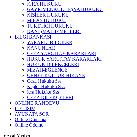
İCRA HUKUKU
GAYRİMENKUL - EŞYA HUKUKU
KİŞİLER HUKUKU
MİRAS HUKUKU
TÜKETİCİ HUKUKU
DANIŞMA HİZMETLERİ
BİLGİ BANKASI
YARARLI BİLGİLER
KANUNLAR
CEZA YARGITAY KARARLARI
HUKUK YARGITAY KARARLARI
HUKUK DİLEKÇELERİ
MİZAH-EĞLENCE
GENEL KÜLTÜR-HİKAYE
Ceza Hukuku Sss
Kişiler Hukuku Sss
İcra Hukuku Sss
CEZA DİLEKÇELERİ
ONLINE RANDEVU
İLETİŞİM
AVUKATA SOR
Online Danışma
Online Ödeme
Sosyal Medya