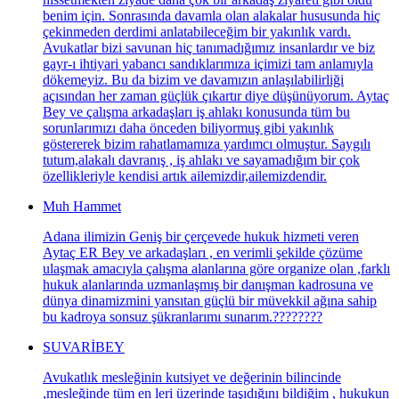
benim için. Sonrasında davamla olan alakalar hususunda hiç
çekinmeden derdimi anlatabileceğim bir yakınlık vardı.
Avukatlar bizi savunan hiç tanımadığımız insanlardır ve biz
gayr-ı ihtiyari yabancı sandıklarımıza içimizi tam anlamıyla
dökemeyiz. Bu da bizim ve davamızın anlaşılabilirliği
açısından her zaman güçlük çıkartır diye düşünüyorum. Aytaç
Bey ve çalışma arkadaşları iş ahlakı konusunda tüm bu
sorunlarımızı daha önceden biliyormuş gibi yakınlık
göstererek bizim rahatlamamıza yardımcı olmuştur. Saygılı
tutum,alakalı davranış , iş ahlakı ve sayamadığım bir çok
özellikleriyle kendisi artık ailemizdir,ailemizdendir.
Muh Hammet
Adana ilimizin Geniş bir çerçevede hukuk hizmeti veren
Aytaç ER Bey ve arkadaşları , en verimli şekilde çözüme
ulaşmak amacıyla çalışma alanlarına göre organize olan ,farklı
hukuk alanlarında uzmanlaşmış bir danışman kadrosuna ve
dünya dinamizmini yansıtan güçlü bir müvekkil ağına sahip
bu kadroya sonsuz şükranlarımı sunarım.????????
SUVARİBEY
Avukatlık mesleğinin kutsiyet ve değerinin bilincinde
,mesleğinde tüm en leri üzerinde taşıdığını bildiğim , hukukun