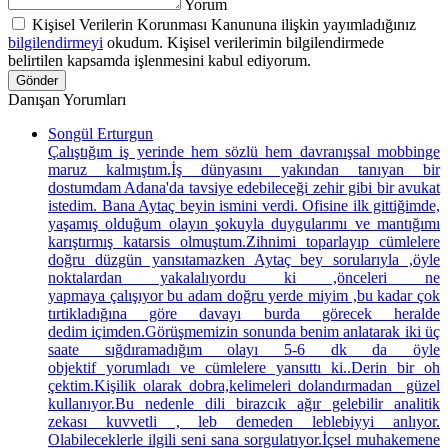
Yorum
Kişisel Verilerin Korunması Kanununa ilişkin yayımladığınız
bilgilendirmeyi
okudum. Kişisel verilerimin bilgilendirmede
belirtilen kapsamda işlenmesini kabul ediyorum.
Gönder
Danışan Yorumları
Songül Erturgun
Çalıştığım iş yerinde hem sözlü hem davranışsal mobbinge
maruz kalmıştım.İş dünyasını yakından tanıyan bir
dostumdam Adana'da tavsiye edebileceği zehir gibi bir avukat
istedim. Bana Aytaç beyin ismini verdi. Ofisine ilk gittiğimde,
yaşamış olduğum olayın şokuyla duygularımı ve mantığımı
karıştırmış katarsis olmuştum.Zihnimi toparlayıp cümlelere
doğru düzgün yansıtamazken Aytaç bey sorularıyla ,öyle
noktalardan yakalalıyordu ki ,önceleri ne
yapmaya çalışıyor bu adam doğru yerde miyim ,bu kadar çok
tırtikladığına göre davayı burda görecek heralde
dedim içimden.Görüşmemizin sonunda benim anlatarak iki üç
saate sığdıramadığım olayı 5-6 dk da öyle
objektif yorumladı ve cümlelere yansıttı ki..Derin bir oh
çektim.Kişilik olarak dobra,kelimeleri dolandırmadan güzel
kullanıyor.Bu nedenle dili birazcık ağır gelebilir analitik
zekası kuvvetli , leb demeden leblebiyyi anlıyor.
Olabileceklerle ilgili seni sana sorgulatıyor.İçsel muhakemene