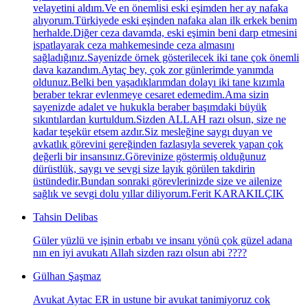
velayetini aldım.Ve en önemlisi eski eşimden her ay nafaka
alıyorum.Türkiyede eski eşinden nafaka alan ilk erkek benim
herhalde.Diğer ceza davamda, eski eşimin beni darp etmesini
ispatlayarak ceza mahkemesinde ceza almasını
sağladığınız.Sayenizde örnek gösterilecek iki tane çok önemli
dava kazandım.Aytaç bey, çok zor günlerimde yanımda
oldunuz.Belki ben yaşadıklarımdan dolayı iki tane kızımla
beraber tekrar evlenmeye cesaret edemedim.Ama sizin
sayenizde adalet ve hukukla beraber başımdaki büyük
sıkıntılardan kurtuldum.Sizden ALLAH razı olsun, size ne
kadar teşekür etsem azdır.Siz mesleğine saygı duyan ve
avkatlık görevini gereğinden fazlasıyla severek yapan çok
değerli bir insansınız.Görevinize göstermiş olduğunuz
dürüstlük, saygı ve sevgi size layık görülen takdirin
üstündedir.Bundan sonraki görevlerinizde size ve ailenize
sağlık ve sevgi dolu yıllar diliyorum.Ferit KARAKILÇIK
Tahsin Delibas
Güler yüzlü ve işinin erbabı ve insanı yönü çok güzel adana
nın en iyi avukatı Allah sizden razı olsun abi ????
Gülhan Şaşmaz
Avukat Aytac ER in ustune bir avukat tanimiyoruz cok