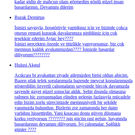
kadar gidip de mahcup olanı görmedim gönlü güzel insan
başarılarının. Devamını dilerim
Burak Demirtaş
İşinizi saygıyla, hoşgörüyle yaptığınız için ve bizimle çokca
oturup empati kurarak davalarımıza girdiğiniz için çok
teşekkür ederim Aytaç bey????
İşinizi gerçekten özenle ve titizlikle yapıyorsunuz, biz çok
memnun kaldık avukatımızdan???? İşinizde başarılar
diliyorum????????
Hulusi Akgul
Açıkcası bi avukattan ziyade ailemizden birisi oldun abicim.
Bazen ufak tefek sorularımızla bazende mevcut konularımızda
gösterdiğin özverili çalışmaların sayesinde birçok davamızda
sayende gayet güzel sonuçlar aldık. Şehir dışında olmasına
rağmen hiç zorsunmadan elinden gelenin fazlasıyla mücadele
edip bizim zorlu sürecimizde memnuniyetli bir şekilde
yanımızda bulundun. Bizlerin zor zamanında her daim
varlığını hissettirdin. Yani kısacası dosta güven düşmana
korku veriyorsun ???????? işin gücün rast gelsin, hayatında
başarılarının devamını diliyorum. İyi çalışmalar. Sağlıklı
günler ????