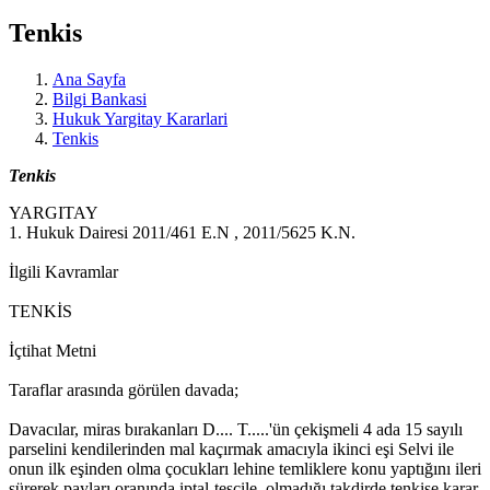
Tenkis
Ana Sayfa
Bilgi Bankasi
Hukuk Yargitay Kararlari
Tenkis
Tenkis
YARGITAY
1. Hukuk Dairesi 2011/461 E.N , 2011/5625 K.N.
İlgili Kavramlar
TENKİS
İçtihat Metni
Taraflar arasında görülen davada;
Davacılar, miras bırakanları D.... T.....'ün çekişmeli 4 ada 15 sayılı
parselini kendilerinden mal kaçırmak amacıyla ikinci eşi Selvi ile
onun ilk eşinden olma çocukları lehine temliklere konu yaptığını ileri
sürerek payları oranında iptal-tescile, olmadığı takdirde tenkise karar