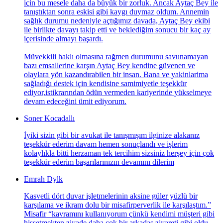
için bu mesele daha da büyük bir zorluk. Ancak Aytaç Bey ile
tanıştıktan sonra eskisi gibi kaygı duymaz oldum. Annemin
sağlık durumu nedeniyle açtığımız davada, Aytaç Bey ekibi
ile birlikte davayı takip etti ve beklediğim sonucu bir kaç ay
içerisinde almayı başardı.
Müvekkili haklı olmasına rağmen durumunu savunamayan
bazı emsallerine karşın Aytaç Bey kendine güvenen ve
olaylara yön kazandırabilen bir insan. Bana ve yakinlarima
sağladığı destek için kendisine samimiyetle teşekkür
ediyor,istikrarından ödün vermeden kariyerinde yükselmeye
devam edeceğini ümit ediyorum.
Soner Kocadallı
İyiki sizin gibi bir avukat ile tanışmışım ilginize alakanız
teşekkür ederim davam hemen sonuçlandı ve işlerim
kolaylıkla bitti herzaman tek tercihim sizsiniz herşey için çok
teşekkür ederim başarılarınızın devamını dilerim
Emrah Dylk
Kasvetli dört duvar işletmelerinin aksine güler yüzlü bir
karşılama ve ikram dolu bir misafirperverlik ile karşılaştım.”
Misafir “kavramını kullanıyorum çünkü kendimi müşteri gibi
hissetmekten ziyade daha çok bir arkadaş ziyareti gibi oldu