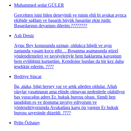
Muhammed sedat GÜLER
Gerçekten işini bilen deneyimli ve işinin ehli bi avukat ayrıca
ekibide sağlam ve başarılı büyük başarılar ekip işidir.
Başarılarının devamını dilerim.????????
Asli Deniz
Aytaç Bey konusunda uzman, oldukça bilgili ve aynı
zamanda yaşam koçu gibi… Boşanma aşamasında güzel
yönlendirmeleri ve tavsiyeleriyle hem haklarıma kavuştum
hem evliliğimi kurtardım. Kendisine burdan da bir kez daha
teşekkür ederim. ????
Bedriye Sincar
İlg, alaka, bilgi herşey var ve artık aileden oldular. Allah
olaylar yaşatmasın ama elinde olmayan nedenlerle olabiliyor
baş vuracağın adres Er. hukuk burosu olsun. Şimdi ben
tanıdığım eş ve dostuma tavsiye ediyorum ve
yönlendiriyorumda Avukatlara karşı ön yargım Er hukuk
burosu sayesinde düzeldi. ????
Pelin Özhatay