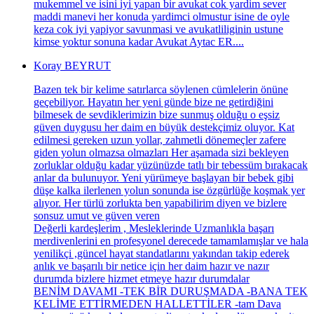
mukemmel ve isini iyi yapan bir avukat cok yardim sever
maddi manevi her konuda yardimci olmustur isine de oyle
keza cok iyi yapiyor savunmasi ve avukatliliginin ustune
kimse yoktur sonuna kadar Avukat Aytac ER....
Koray BEYRUT
Bazen tek bir kelime satırlarca söylenen cümlelerin önüne
geçebiliyor. Hayatın her yeni günde bize ne getirdiğini
bilmesek de sevdiklerimizin bize sunmuş olduğu o eşsiz
güven duygusu her daim en büyük destekçimiz oluyor. Kat
edilmesi gereken uzun yollar, zahmetli dönemeçler zafere
giden yolun olmazsa olmazları Her aşamada sizi bekleyen
zorluklar olduğu kadar yüzünüzde tatlı bir tebessüm bırakacak
anlar da bulunuyor. Yeni yürümeye başlayan bir bebek gibi
düşe kalka ilerlenen yolun sonunda ise özgürlüğe koşmak yer
alıyor. Her türlü zorlukta ben yapabilirim diyen ve bizlere
sonsuz umut ve güven veren
Değerli kardeşlerim , Mesleklerinde Uzmanlıkla başarı
merdivenlerini en profesyonel derecede tamamlamışlar ve hala
yenilikçi ,güncel hayat standatlarını yakından takip ederek
anlık ve başarılı bir netice için her daim hazır ve nazır
durumda bizlere hizmet etmeye hazır durumdalar
BENİM DAVAMI -TEK BİR DURUŞMADA -BANA TEK
KELİME ETTİRMEDEN HALLETTİLER -tam Dava