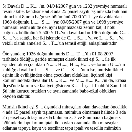
5) Davalı D.... K.....'ın, 04/04/2007 gün ve 1232 yevmiye numaralı
resmi akitte, kendisine ait 3 ada 25 parsel sayılı taşınmazda bulunan
birinci kat 8 nolu bağmsız bölümünü 7000 YTL.'ye davalılardan
1968 doğumlu L...... S...... 'ya; 09/05/2007 gün ve 1698 yevmiye
numaralı resmi akitte de, aynı taşınmazdaki zemin kat, 3 nolu
bağmsız bölümünü 5.500 YTL.'ye davalılardan 1965 doğumlu C.....
S...... 'ya sattığı, her iki işlemde de C..... S...... 'yı ve L..... S..... 'yı
vekili olarak anneleri S.... T....'ün temsil ettiği; anlaşılmaktadır.
Öte yandan; 1926 doğumlu muris D..... T.....'ün 01.08.2007
tarihinde öldüğü, geride mirasçısı olarak ikinci eşi S..... ile ilk
eşinden olma çocukları N....., H....., H...., H..... ve torunu U.....'un
kaldığı; davalılar L...... S..... ve C..... S......'nun ise, murisin ikinci
eşinin ilk evliliğinden olma çocukları oldukları; üçüncü kişi
konumunddaki davalılar D..... K..... ve M.... B.... K....'ın da, Erbaa
İlçesi'nde kurulu ve faaliyet gösteren K..... İnşaat Taahhüt San. Ltd.
Şti.'nin kurucu ortakları ve aynı zamanda baba-oğul oldukları
kayden sabittir.
Murisin ikinci eşi S.... dışındaki mirasçıları olan davacılar, öncelikle
4 ada 15 parsel sayılı taşınmazın, mümkün olmaması halinde 3 ada
25 parsel sayılı taşınmazda bulunan 3, 7 ve 8 numaralı bağımsız
bölümlerin tapularının iptali ile payları oranında tüm mirasçılar
adlarına tapuya kayıt ve tesciline; tapu iptali ve tescilin mümkün