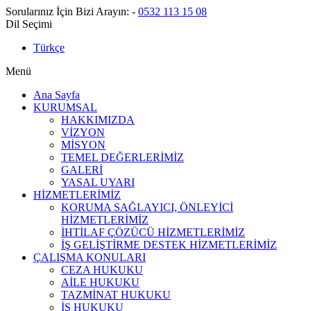
Sorularınız İçin Bizi Arayın:
-
0532 113 15 08
Dil Seçimi
Türkçe
Menü
Ana Sayfa
KURUMSAL
HAKKIMIZDA
VİZYON
MİSYON
TEMEL DEĞERLERİMİZ
GALERİ
YASAL UYARI
HİZMETLERİMİZ
KORUMA SAĞLAYICI, ÖNLEYİCİ
HİZMETLERİMİZ
İHTİLAF ÇÖZÜCÜ HİZMETLERİMİZ
İŞ GELİŞTİRME DESTEK HİZMETLERİMİZ
ÇALIŞMA KONULARI
CEZA HUKUKU
AİLE HUKUKU
TAZMİNAT HUKUKU
İŞ HUKUKU