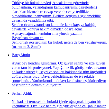
Türkiye bir hukuk devleti, Ancak kamu görevinde
bulunanların, vatandaşların kamudan(resmî dairelerden)
alacakları hizmetlere cevap verebilecek yeterlilikte
olmadıklarına inanıyorum. Birlikte açtığımız sgk emeklilik
davasında yaşadığımız gibi.
Senden ricam vatandaşın kamu ile karşı karşıya kaldığı
davalarda konuya hakim olmadan dosya açma.
Açmayacağından eminim ama yinede yazdım.
Başarılısın devam et.
Seni örnek gösterdiğim bir hukuk neferi de ben yetiştiriyorum.
(marmara 3. Sınıf.)
Barış Mutlu
Aytaç bey kendini gelistirmis, Öz güven sahibi ve size güven
veren tam bir profesyonel. Yaptığımız ilk görüşmede, davanın
ne kadar süreceği, seyri ve sonucu hakkındaki tüm öngörüleri
doğru çıkmış oldu. Dava beklediğimden de iyi şekilde
sonuçlandı. . Yardımlarından dolayı kendisine teşekkür ediyor
başarılarının devamını diliyorum.
Serhan Aldik
Ne kadar istemesek de hukuki işlerle uğraşmak hayatın bir
kaçınılmazı. Özellikle benim gibi yurt dışında çalışan insanlar