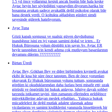
1.5 yıl önce yollarımız kesişti ancak bugün bile hala keşke
Aytaç beyin her söylediğini yapsaydim diyorum.harika bir
bosanma avukatı sadece avukatlik değil psikolog olarak bile
bana destek verdi. O koltukta ağladığım günleri simdi
sayesinde gülerek hatırlıyorum.
Ayşe Tuna
Gözü kapalı sorgusuz ve sualsiz güven duyduğunuz
inandığınız işini en iyi yapan samimi doğal ve içten... Er
Hukuk Bürosuna yolum düştüğü için sayın Av. Aytaç ER
beyle tanıştığım için kendi adıma çok mutluyum başarılarının
devamını dilerim ????????????
Birtan Üredi
Aytaç Bey, Gökhan Bey ve diğer birbirinden kıymetli avukat
ekibi ile kısa bir süre önce tanıştım. Ben de önce yorumları
okuyarak Er Hukuk bürosunun yolunu tuttum, sonrasında
gördüm ki okuduklarımdan daha fazlası beni misafir etti; uzak
görüşlü ve öngörülü bir hukuk anlayışı, bilgiye dayalı sohbet
tarzında istikamet tayini, tüm zamanını ellerinden geldiğince
müvekkillerine adayan meslek erbabları... Yalnızca hukuk
mücadeleleri ile değil mutlak adalete ulaşmak adına
vicdanlarını ve samimi kişiliklerini yanınızda hissettirerek bir
nebze olsun derdinize sözleriyle derman oluyorlar, bu takdire