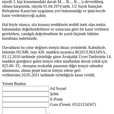
niyetli 3. kişi konumundaki davalı M.... B.... K....'a devredilmiş
olması karşısında, olayda 01.04.1974 tarih, 1/2 Sayılı İnançları
Birleştirme Kararı'nın uygulama yeri bulunmadığı ve iptal-tescile
karar verilemiyeceği açıktır.
Hal böyle olunca, söz konusu temliklerin terditli istek olan tenkis
bakımından değerlendirilmesi ve sonucuna göre bir karar verilmesi
gerekirken, yanılgılı değerlendirme ile yazılı biçimde hüküm
kurulması isabetsizdir.
Davalıların bu yöne değinen temyiz itirazı yerindedir. Kabulüyle,
hükmün HUMK.'nun 428. maddesi uyarınca BOZULMASINA,
03.12.2010 tarihinde yürürlüğe giren Avukatlık Ücret Tarifesinin 14.
maddesi gereğince gelen temyiz eden taraflardan davalı vekili için
825.00.-TL. duruşma avukatlık parasının diğer temyiz edenden
alınmasına, alınan peşin harcın temyiz edene geri
verilmesine,10.05.2011 tarihinde oybirliğiyle karar verildi.
Yorum Bırakın
Ad Soyad
Şehir
E-Posta
Gsm (Örnek: 05321234567)