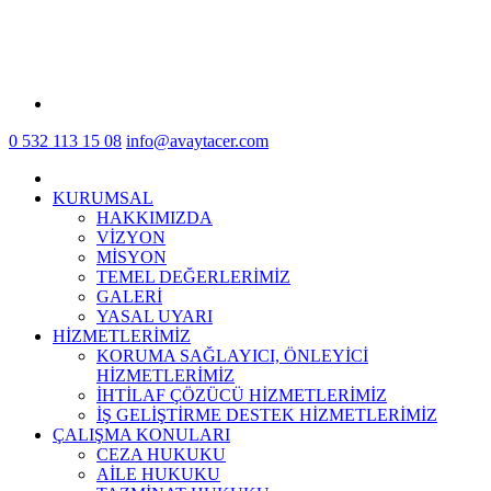
0 532 113 15 08
info@avaytacer.com
KURUMSAL
HAKKIMIZDA
VİZYON
MİSYON
TEMEL DEĞERLERİMİZ
GALERİ
YASAL UYARI
HİZMETLERİMİZ
KORUMA SAĞLAYICI, ÖNLEYİCİ
HİZMETLERİMİZ
İHTİLAF ÇÖZÜCÜ HİZMETLERİMİZ
İŞ GELİŞTİRME DESTEK HİZMETLERİMİZ
ÇALIŞMA KONULARI
CEZA HUKUKU
AİLE HUKUKU