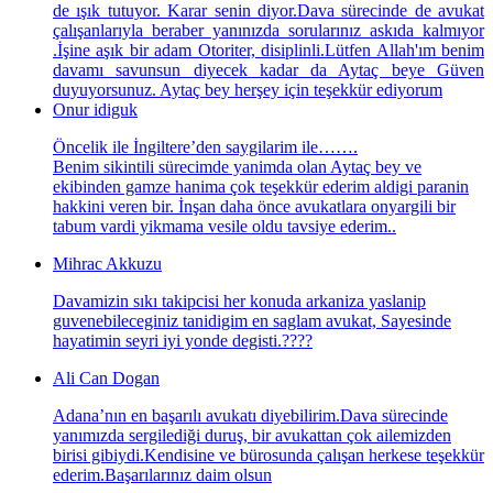
de ışık tutuyor. Karar senin diyor.Dava sürecinde de avukat
çalışanlarıyla beraber yanınızda sorularınız askıda kalmıyor
.İşine aşık bir adam Otoriter, disiplinli.Lütfen Allah'ım benim
davamı savunsun diyecek kadar da Aytaç beye Güven
duyuyorsunuz. Aytaç bey herşey için teşekkür ediyorum
Onur idiguk
Öncelik ile İngiltere’den saygilarim ile…….
Benim sikintili sürecimde yanimda olan Aytaç bey ve
ekibinden gamze hanima çok teşekkür ederim aldigi paranin
hakkini veren bir. İnşan daha önce avukatlara onyargili bir
tabum vardi yikmama vesile oldu tavsiye ederim..
Mihrac Akkuzu
Davamizin sıkı takipcisi her konuda arkaniza yaslanip
guvenebileceginiz tanidigim en saglam avukat, Sayesinde
hayatimin seyri iyi yonde degisti.????
Ali Can Dogan
Adana’nın en başarılı avukatı diyebilirim.Dava sürecinde
yanımızda sergilediği duruş, bir avukattan çok ailemizden
birisi gibiydi.Kendisine ve bürosunda çalışan herkese teşekkür
ederim.Başarılarınız daim olsun