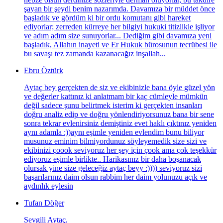
şayan bir şeydi benim nazarımda. Davamıza bir müddet önce
başladık ve gördüm ki bir ordu komutanı gibi hareket
ediyorlar; zerreden kürreye her bilgiyi hukuki titizlikle işliyor
ve adım adım size sunuyorlar... Dediğim gibi davamıza yeni
başladık, Allahın inayeti ve Er Hukuk bürosunun tecrübesi ile
bu savaşı tez zamanda kazanacağız inşallah...
Ebru Öztürk
Aytaç bey gerçekten de siz ve ekibinizle bana öyle güzel yön
ve değerler kattınız ki anlatmam bir kaç cümleyle mümkün
değil sadece şunu belirtmek isterim ki gerçekten insanları
doğru analiz edip ve doğru yönlendiriyorsunuz bana bir sene
sonra tekrar evlenirsiniz demiştiniz evet haklı çıktınız yeniden
aynı adamla :))aynı eşimle yeniden evlendim bunu biliyor
musunuz eminim bilmiyordunuz söyleyemedik size sizi ve
ekibinizi çoook seviyoruz her şey için çook ama çok teşekkür
ediyoruz eşimle birlikte.. Harikasınız bir daha boşanacak
olursak yine size geleceğiz aytaç beyy :)))) seviyoruz sizi
başarılarınız daim olsun rabbim her daim yolunuzu açık ve
aydınlık eylesin
Tufan Döğer
Sevgili Aytaç,