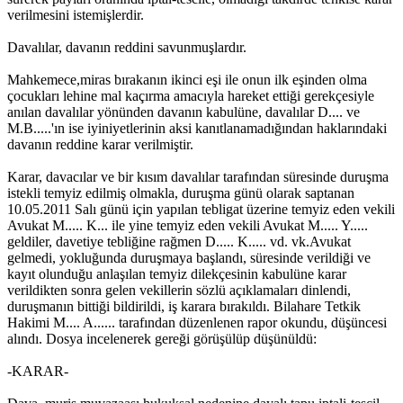
verilmesini istemişlerdir.
Davalılar, davanın reddini savunmuşlardır.
Mahkemece,miras bırakanın ikinci eşi ile onun ilk eşinden olma
çocukları lehine mal kaçırma amacıyla hareket ettiği gerekçesiyle
anılan davalılar yönünden davanın kabulüne, davalılar D.... ve
M.B.....'ın ise iyiniyetlerinin aksi kanıtlanamadığından haklarındaki
davanın reddine karar verilmiştir.
Karar, davacılar ve bir kısım davalılar tarafından süresinde duruşma
istekli temyiz edilmiş olmakla, duruşma günü olarak saptanan
10.05.2011 Salı günü için yapılan tebligat üzerine temyiz eden vekili
Avukat M..... K... ile yine temyiz eden vekili Avukat M..... Y.....
geldiler, davetiye tebliğine rağmen D..... K..... vd. vk.Avukat
gelmedi, yokluğunda duruşmaya başlandı, süresinde verildiği ve
kayıt olunduğu anlaşılan temyiz dilekçesinin kabulüne karar
verildikten sonra gelen vekillerin sözlü açıklamaları dinlendi,
duruşmanın bittiği bildirildi, iş karara bırakıldı. Bilahare Tetkik
Hakimi M.... A...... tarafından düzenlenen rapor okundu, düşüncesi
alındı. Dosya incelenerek gereği görüşülüp düşünüldü:
-KARAR-