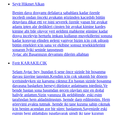
Seyit Hikmet Alkan
Benim dava dosyamı defalarca sabahlara kadar özenle
inceledi ondan önceki avukatın gözünden kaçırdığı bütün
detaylara dikat etti ve işini severek özenle yapan bir avukat
adamı ipten alır dedikleri cinsten bir avukat kimine kardeş
kimine abi bile oluyor yeri geldimi mahkeme gününe kadar
dosya inceleyip herturlu imkanı kullanıp muvekillerini sonuna
kadar koruyup elinden geleni yapiyor bizim için çok uğraştı
bütün emekleri için sana ve ekibine sonsuz teşekkürlerimi
sonarım İyiki seninle tanışmışm
Aytac abi Başarınızın devamını dilerim allahtan
Ferit KARAKILÇIK
Selam Aytaç bey, bundan 6 sene önce sizinle bir boşanma
davası üzerine tanıştım.Kendim için çok sıkıntılı bir dönem
içerisindeyken siz karşıma çıktınız.En baştan sizinle boşanma
davasına başlarken herşeyi dürüstçe anlatmamı istediniz.Ve
bende baştan sona başımdan geçen olayları size en doğal
haliyle anlattım.Sizin yanınıza ilk geldiğimde, eski eşim
tarafından hem aldadıtılmıştım, hemde darp edilmiştim. Hem
görevimi ayakta tutmak, hemde iki tane kızıma sahip çıkmak
için benim açımdan zor bir süreç başlamıştı.Sayenizde eski
eşimin beni aldattığını ispatlayarak şimdi iki tane kızımın