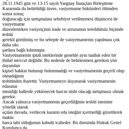
28.11.1945 gün ve 13-15 sayılı Yargıtay İnançları Birleştirme
Kararında da belirtildiği üzere, vasiyetname hükümleri ölümden
sonra sonuç
doğuracağı için tartışmalara sebebiyet verilmemesi düşüncesi ile
vasiyetname
düzenlenirken vasiyetçinin irade ve arzusunun tereddütsüz biçimde
tesbiti
gerekli görülmüş ve bu sebeple de vasiyetnamenin yapılması çok
daha sıkı
şartlara bağlı kılınmıştır.
Vasiyetnamenin iptali isteklerinde genelde aynı taalluk eden bir
ihtilaf mevcut değildir. Bu nedenle de belirlenmesi gereken yön
dayanılan
kişisel hakkın bulunup bulunmadığı ve vasiyetnamenin geçerli olup
olmadığının
tesbitinden ibarettir. Vasiyetnameye dayanarak vasiyetnamenin
edasının
istendiği hallerde yüklenecek harcın nisbi olacağı tartışmasız olmak
gerekir.
Ancak yalnızca vasiyetnamenin geçerliliğinin tesbiti istemine
yönelik olarak
açılan davada, verilecek kararın eda isteğini içermediği gözetilerek
maktu
harca tabi olduğunun kabulü icabeder. Bu durumda Hukuk Genel
Kurulunca da