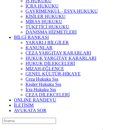
İŞ HUKUKU
İCRA HUKUKU
GAYRİMENKUL - EŞYA HUKUKU
KİŞİLER HUKUKU
MİRAS HUKUKU
TÜKETİCİ HUKUKU
DANIŞMA HİZMETLERİ
BİLGİ BANKASI
YARARLI BİLGİLER
KANUNLAR
CEZA YARGITAY KARARLARI
HUKUK YARGITAY KARARLARI
HUKUK DİLEKÇELERİ
MİZAH-EĞLENCE
GENEL KÜLTÜR-HİKAYE
Ceza Hukuku Sss
Kişiler Hukuku Sss
İcra Hukuku Sss
CEZA DİLEKÇELERİ
ONLINE RANDEVU
İLETİŞİM
AVUKATA SOR