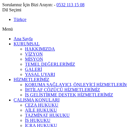
Sorularınız İçin Bizi Arayın:
-
0532 113 15 08
Dil Seçimi
Türkçe
Menü
Ana Sayfa
KURUMSAL
HAKKIMIZDA
VİZYON
MİSYON
TEMEL DEĞERLERİMİZ
GALERİ
YASAL UYARI
HİZMETLERİMİZ
KORUMA SAĞLAYICI, ÖNLEYİCİ HİZMETLERİM
İHTİLAF ÇÖZÜCÜ HİZMETLERİMİZ
İŞ GELİŞTİRME DESTEK HİZMETLERİMİZ
ÇALIŞMA KONULARI
CEZA HUKUKU
AİLE HUKUKU
TAZMİNAT HUKUKU
İŞ HUKUKU
İCRA HUKUKU