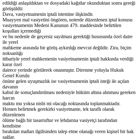
edildiği anlaşıldıktan ve dosyadaki kağıtlar okunduktan sonra gereği
görüşüldü:
Dava, vasiyetnamenin iptali istemine ilişkindir.
Muayyen mal vasiyetini öngören, noterde düzenlenen iptal konusu
vasiyetnamenin Medeni Kanunun 479. maddesinde belirtilen
koşulları içermediği
ve bu nedenle de geçersiz sayılması gerektiği hususunda özel daire
ile yerel
mahkeme arasında bir görüş aykırılığı mevcut değildir. Zira, biçim
noksanlığı
itibariyle yerel mahkemenin vasiyetnamenin iptali hakkında verdiği
karar özel
dairece yerinde görülerek onanmıştır. Direnme yoluyla Hukuk
Genel Kurulu
önüne gelen uyuşmazlık ise vasiyetnamenin iptali isteği ile açılan
davanın
kabul ile sonuçlandırılması nedeniyle hüküm altına alınması gereken
harcın
maktu mu yoksa nisbi mi olacağı noktasında toplanmaktadır.
Hemen belirtmek gerekirki vasiyetname, tek taraflı olarak
düzenlenen
ölüme bağlı bir tasarruftur ve lehdarına vasiyetçi tarafından
kendisine
bırakılan malları ilgilisinden talep etme olanağı veren kişisel bir hak
sağlar.