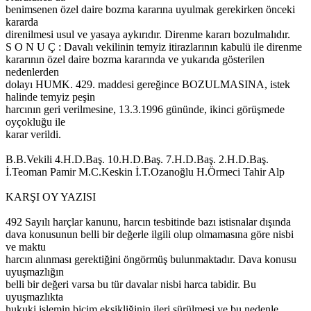
benimsenen özel daire bozma kararına uyulmak gerekirken önceki
kararda
direnilmesi usul ve yasaya aykırıdır. Direnme kararı bozulmalıdır.
S O N U Ç : Davalı vekilinin temyiz itirazlarının kabulü ile direnme
kararının özel daire bozma kararında ve yukarıda gösterilen
nedenlerden
dolayı HUMK. 429. maddesi gereğince BOZULMASINA, istek
halinde temyiz peşin
harcının geri verilmesine, 13.3.1996 gününde, ikinci görüşmede
oyçokluğu ile
karar verildi.
B.B.Vekili 4.H.D.Baş. 10.H.D.Baş. 7.H.D.Baş. 2.H.D.Baş.
İ.Teoman Pamir M.C.Keskin İ.T.Ozanoğlu H.Örmeci Tahir Alp
KARŞI OY YAZISI
492 Sayılı harçlar kanunu, harcın tesbitinde bazı istisnalar dışında
dava konusunun belli bir değerle ilgili olup olmamasına göre nisbi
ve maktu
harcın alınması gerektiğini öngörmüş bulunmaktadır. Dava konusu
uyuşmazlığın
belli bir değeri varsa bu tür davalar nisbi harca tabidir. Bu
uyuşmazlıkta
hukuki işlemin biçim eksikliğinin ileri sürülmesi ve bu nedenle