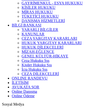
GAYRİMENKUL - EŞYA HUKUKU
KİŞİLER HUKUKU
MİRAS HUKUKU
TÜKETİCİ HUKUKU
DANIŞMA HİZMETLERİ
BİLGİ BANKASI
YARARLI BİLGİLER
KANUNLAR
CEZA YARGITAY KARARLARI
HUKUK YARGITAY KARARLARI
HUKUK DİLEKÇELERİ
MİZAH-EĞLENCE
GENEL KÜLTÜR-HİKAYE
Ceza Hukuku Sss
Kişiler Hukuku Sss
İcra Hukuku Sss
CEZA DİLEKÇELERİ
ONLINE RANDEVU
İLETİŞİM
AVUKATA SOR
Online Danışma
Online Ödeme
Sosyal Medya