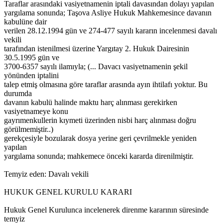
Taraflar arasındaki vasiyetnamenin iptali davasından dolayı yapılan
yargılama sonunda; Taşova Asliye Hukuk Mahkemesince davanın
kabulüne dair
verilen 28.12.1994 gün ve 274-477 sayılı kararın incelenmesi davalı
vekili
tarafından istenilmesi üzerine Yargıtay 2. Hukuk Dairesinin
30.5.1995 gün ve
3700-6357 sayılı ilamıyla; (... Davacı vasiyetnamenin şekil
yönünden iptalini
talep etmiş olmasına göre taraflar arasında ayın ihtilafı yoktur. Bu
durumda
davanın kabulü halinde maktu harç alınması gerekirken
vasiyetnameye konu
gayrımenkullerin kıymeti üzerinden nisbi harç alınması doğru
görülmemiştir..)
gerekçesiyle bozularak dosya yerine geri çevrilmekle yeniden
yapılan
yargılama sonunda; mahkemece önceki kararda direnilmiştir.
Temyiz eden: Davalı vekili
HUKUK GENEL KURULU KARARI
Hukuk Genel Kurulunca incelenerek direnme kararının süresinde
temyiz