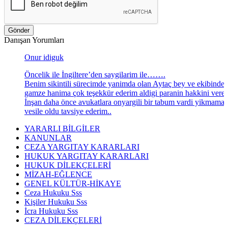
Gönder
Danışan Yorumları
Onur idiguk
Öncelik ile İngiltere’den saygilarim ile…….
Benim sikintili sürecimde yanimda olan Aytaç bey ve ekibinde
gamze hanima çok teşekkür ederim aldigi paranin hakkini veren
İnşan daha önce avukatlara onyargili bir tabum vardi yikmama
vesile oldu tavsiye ederim..
YARARLI BİLGİLER
KANUNLAR
CEZA YARGITAY KARARLARI
HUKUK YARGITAY KARARLARI
HUKUK DİLEKÇELERİ
MİZAH-EĞLENCE
GENEL KÜLTÜR-HİKAYE
Ceza Hukuku Sss
Kişiler Hukuku Sss
İcra Hukuku Sss
CEZA DİLEKÇELERİ