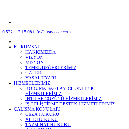
0 532 113 15 08
info@avaytacer.com
KURUMSAL
HAKKIMIZDA
VİZYON
MİSYON
TEMEL DEĞERLERİMİZ
GALERİ
YASAL UYARI
HİZMETLERİMİZ
KORUMA SAĞLAYICI, ÖNLEYİCİ
HİZMETLERİMİZ
İHTİLAF ÇÖZÜCÜ HİZMETLERİMİZ
İŞ GELİŞTİRME DESTEK HİZMETLERİMİZ
ÇALIŞMA KONULARI
CEZA HUKUKU
AİLE HUKUKU
TAZMİNAT HUKUKU