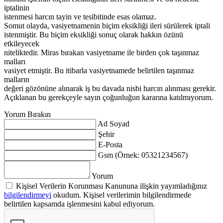
iptalinin
istenmesi harcın tayin ve tesibitinde esas olamaz.
Somut olayda, vasiyetnamenin biçim eksikliği ileri sürülerek iptali
istenmiştir. Bu biçim eksikliği sonuç olarak hakkın özünü
etkileyecek
niteliktedir. Miras bırakan vasiyetname ile birden çok taşınmaz
malları
vasiyet etmiştir. Bu itibarla vasiyetnamede belirtilen taşınmaz
malların
değeri gözönüne alınarak iş bu davada nisbi harcın alınması gerekir.
Açıklanan bu gerekçeyle sayın çoğunluğun kararına katılmıyorum.
Yorum Bırakın
Ad Soyad
Şehir
E-Posta
Gsm (Örnek: 05321234567)
Yorum
Kişisel Verilerin Korunması Kanununa ilişkin yayımladığınız
bilgilendirmeyi
okudum. Kişisel verilerimin bilgilendirmede
belirtilen kapsamda işlenmesini kabul ediyorum.